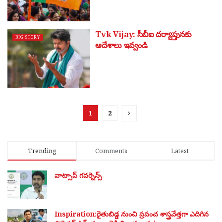
Tvk Vijay: సీబీఐ దర్యాప్తునకు
BIG STORY
ఆదేశాలు ఇవ్వండి
1
2
Trending
Comments
Latest
వాట్సాప్ గవర్నెన్స్
Inspiration:రైతుబిడ్డ నుంచి ప్రపంచ శాస్త్రవేత్తగా ఎదిగిన