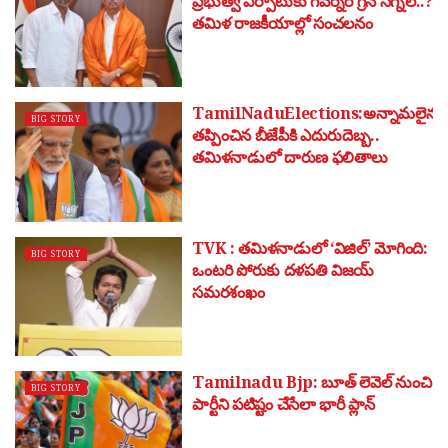
ప్రభుత్వ ఏర్పాటుకు గవర్నర్ గ్రీన్ సిగ్నల్..?
తమిళ రాజకీయాల్లో సంచలనం
TamilNaduElections:అన్నామలైను
BIG STORY
తప్పించిన బీజేపీకి ఎదురుదెబ్బ..
తమిళనాడులో దారుణ ఫలితాలు
TVK : తమిళనాడులో ‘విజిల్’ మోగింది:
BIG STORY
ఒంటరి పోరుకు దళపతి విజయ్
సమరశంఖం
Tamilnadu Bjp: బూత్ లెవెల్ నుంచి
BIG STORY
పార్టీని పటిష్టం చేసేలా భారీ ప్లాన్