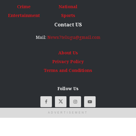
Crime
National
Entertainment
Sports
Contact US
Mail:
News7telugu@gmail.com
About Us
Privacy Policy
Terms and Conditions
Follow Us
ADVERTISEMENT
© Copyright
News7Telugu
2025 All rights reserved. Designed, developed
and maintained by
AS Digital Info