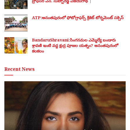
ప్రొఫెసర్ ఎన్. సుబ్బారెడ్డి విజయగాథ |
ATP:అనంతపురంలో ఫోటోగ్రాఫర్స్ క్రికెట్ టోర్నమెంట్ సక్సెస్
BandaruShravani:సింగనమల ఎమ్మెల్యే బండారు
శ్రావణి ఇంటి వద్ద క్షుద్ర పూజల యత్నం? అనంతపురంలో
కలకలం
Recent News