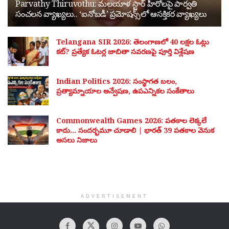
Parvathy Thiruvothu: మలయాళ స్టార్ హీరోలపై పార్వతి
సంచలన వ్యాఖ్యలు.. ‘ఐనోబడీ’ ప్రమోషన్స్‌లో ఆసక్తికర వ్యాఖ్యలు
Telangana SIR 2026: తెలంగాణలో 40 లక్షల ఓట్లు
కట్? ప్రత్యేక ఓటర్ల జాబితా సవరణపై పూర్తి విశ్లేషణ
Indian Politics 2026: సంస్థాగత బలం,
ప్రత్యామ్నాయాల అన్వేషణ, ఉపఎన్నికల సంకేతాలు
Commonwealth Games 2026: పతకాల లెక్కలే
కాదు… సందర్భమూ చూడాలి | భారత్ 39 పతకాల వెనుక
అసలు నిజాలు
ADVERTISEMENT