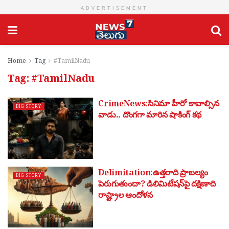
ADVERTISEMENT
Home
Tag
#TamilNadu
Tag:
#TamilNadu
CrimeNews:సినిమా హీరో కావాల్సిన
BIG STORY
వాడు.. దొంగగా మారిన షాకింగ్ కథ
Delimitation:ఉత్తరాది ప్రాబల్యం
BIG STORY
పెరుగుతుందా? డిలిమిటేషన్‌పై దక్షిణాది
రాష్ట్రాల ఆందోళన