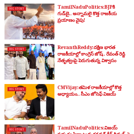
TamilNaduPolitics:BJPకి
BIG STORY
గుడ్‌బై.. అన్నామలై కొత్త రాజకీయ
ప్రయాణం వైపు!
RevanthReddy:దక్షిణ భారత
BIG STORY
రాజకీయాల్లో కాంగ్రెస్ జోష్.. రేవంత్ రెడ్డి
నేతృత్వంపై పెరుగుతున్న విశ్వాసం
CMVijay:తమిళ రాజకీయాల్లో కొత్త
BIG STORY
అధ్యాయం.. సీఎం జోసెఫ్ విజయ్
TamilNaduPolitics:విజయ్
BIG STORY