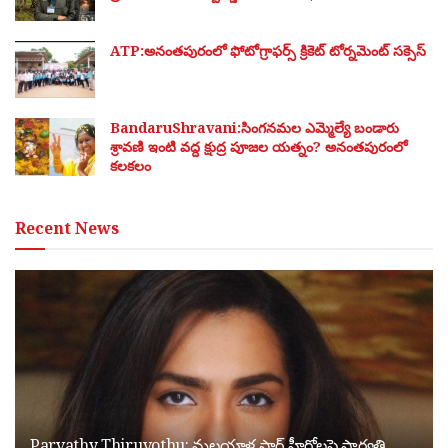
ATP:అనంతపురంలో ఫోటోగ్రాఫర్స్ క్రికెట్ టోర్నమెంట్ సక్సెస్
BandaruShravani:సింగనమల ఎమ్మెల్యే బండారు
శ్రావణి ఇంటి వద్ద క్షుద్ర పూజల యత్నం? అనంతపురంలో
కలకలం
Recent News
Parvathy Thiruvothu: మలయాళ స్టార్ హీరోలపై పార్వతి