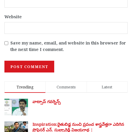
Website
Save my name, email, and website in this browser for
the next time I comment.
Trending
Comments
Latest
వాట్సాప్ గవర్నెన్స్
Inspiration:రైతుబిడ్డ నుంచి ప్రపంచ శాస్త్రవేత్తగా ఎదిగిన
ప్రొఫెసర్ ఎన్. సుబ్బారెడ్డి విజయగాథ |