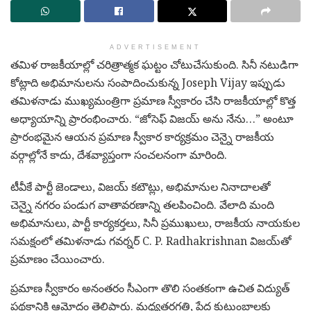
ADVERTISEMENT
తమిళ రాజకీయాల్లో చరిత్రాత్మక ఘట్టం చోటుచేసుకుంది. సినీ నటుడిగా
కోట్లాది అభిమానులను సంపాదించుకున్న
Joseph Vijay
ఇప్పుడు
తమిళనాడు ముఖ్యమంత్రిగా ప్రమాణ స్వీకారం చేసి రాజకీయాల్లో కొత్త
అధ్యాయాన్ని ప్రారంభించారు. “జోసెఫ్ విజయ్ అను నేను…” అంటూ
ప్రారంభమైన ఆయన ప్రమాణ స్వీకార కార్యక్రమం చెన్నై రాజకీయ
వర్గాల్లోనే కాదు, దేశవ్యాప్తంగా సంచలనంగా మారింది.
టీవీకే పార్టీ జెండాలు, విజయ్ కటౌట్లు, అభిమానుల నినాదాలతో
చెన్నై నగరం పండుగ వాతావరణాన్ని తలపించింది. వేలాది మంది
అభిమానులు, పార్టీ కార్యకర్తలు, సినీ ప్రముఖులు, రాజకీయ నాయకుల
సమక్షంలో తమిళనాడు గవర్నర్
C. P. Radhakrishnan
విజయ్‌తో
ప్రమాణం చేయించారు.
ప్రమాణ స్వీకారం అనంతరం సీఎంగా తొలి సంతకంగా ఉచిత విద్యుత్
పథకానికి ఆమోదం తెలిపారు. మధ్యతరగతి, పేద కుటుంబాలకు