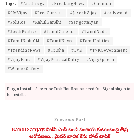
Tags:
#AntiDrugs
#BreakingNews
#Chennai
#CMVijay
#FreeCurrent
#JosephVijay
#kollywood
#Politics
#RahulGandhi
#Sengottaiyan
#SouthPolitics
#TamilCinema​
#TamilNadu
#TamilNaduCM
#TamilNews
#TamilPolitics
#TrendingNews
#Trisha
#TVK
#TVKGovernment
#VijayFans
#VijayPoliticalEntry
#VijaySpeech
#WomenSafety
Plugin Install
: Subscribe Push Notification need OneSignal plugin to
be installed.
Previous Post
BandiSanjay:బీజేపీ ఎంపీ బండి సంజయ్ కుటుంబంపై తీవ్ర
ఆరోపణలు.. మైనర్ బాలిక కేసు హాట్ టాపిక్