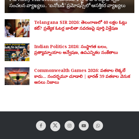
సంచలన వ్యాఖ్యలు.. ‘ఐనోబడీ’ ప్రమోషన్స్‌లో ఆసక్తికర వ్యాఖ్యలు
Telangana SIR 2026: తెలంగాణలో 40 లక్షల ఓట్లు
కట్? ప్రత్యేక ఓటర్ల జాబితా సవరణపై పూర్తి విశ్లేషణ
Indian Politics 2026: సంస్థాగత బలం,
ప్రత్యామ్నాయాల అన్వేషణ, ఉపఎన్నికల సంకేతాలు
Commonwealth Games 2026: పతకాల లెక్కలే
కాదు… సందర్భమూ చూడాలి | భారత్ 39 పతకాల వెనుక
అసలు నిజాలు