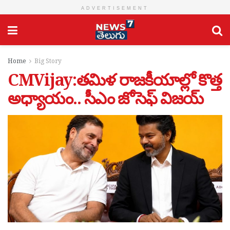
ADVERTISEMENT
Home
Big Story
CMVijay:తమిళ రాజకీయాల్లో కొత్త
అధ్యాయం.. సీఎం జోసెఫ్ విజయ్