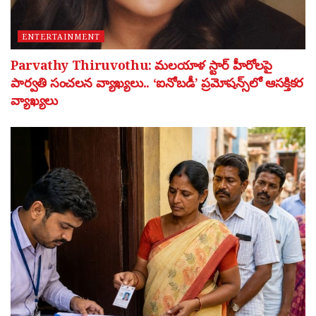
ENTERTAINMENT
Parvathy Thiruvothu: మలయాళ స్టార్ హీరోలపై
పార్వతి సంచలన వ్యాఖ్యలు.. ‘ఐనోబడీ’ ప్రమోషన్స్‌లో ఆసక్తికర
వ్యాఖ్యలు