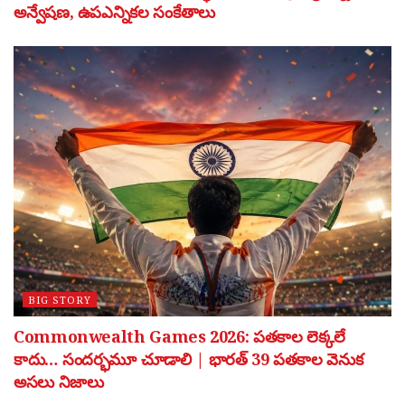
అన్వేషణ, ఉపఎన్నికల సంకేతాలు
BIG STORY
Commonwealth Games 2026: పతకాల లెక్కలే
కాదు… సందర్భమూ చూడాలి | భారత్ 39 పతకాల వెనుక
అసలు నిజాలు