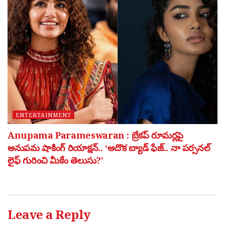
ENTERTAINMENT
Anupama Parameswaran : బ్రేకప్ రూమర్లపై
అనుపమ షాకింగ్ రియాక్షన్.. ‘అదొక బ్యాడ్ ఫేజ్.. నా పర్సనల్
లైఫ్ గురించి మీకేం తెలుసు?’
Leave a Reply