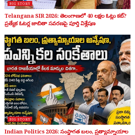
BIG STORY
Telangana SIR 2026: తెలంగాణలో 40 లక్షల ఓట్లు కట్?
ప్రత్యేక ఓటర్ల జాబితా సవరణపై పూర్తి విశ్లేషణ
BIG STORY
Indian Politics 2026: సంస్థాగత బలం, ప్రత్యామ్నాయాల