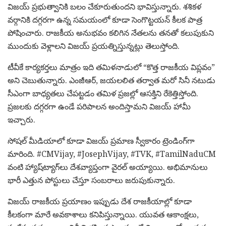
విజయ్ ప్రభుత్వానికి బలం చేకూరుతుందని భావిస్తున్నారు. శశికళ
వర్గానికి దగ్గరగా ఉన్న సమయంలో కూడా సెంగొట్టయన్ కీలక పాత్ర
పోషించారు. రాజకీయ అనుభవం కలిగిన నేతలను తనతో కలుపుకుని
ముందుకు వెళ్లాలని విజయ్ ప్రయత్నిస్తున్నట్లు తెలుస్తోంది.
టీవీకే కార్యకర్తలు మాత్రం ఇది తమిళనాడులో “కొత్త రాజకీయ విప్లవం”
అని చెబుతున్నారు. ఎంజీఆర్, జయలలిత తర్వాత మరో సినీ నటుడు
సీఎంగా బాధ్యతలు చేపట్టడం తమిళ ప్రజల్లో ఆసక్తిని రేకెత్తిస్తోంది.
ప్రజలకు దగ్గరగా ఉండే పరిపాలన అందిస్తామని విజయ్ హామీ
ఇచ్చారు.
సోషల్ మీడియాలో కూడా విజయ్ ప్రమాణ స్వీకారం ట్రెండింగ్‌గా
మారింది. #CMVijay, #JosephVijay, #TVK, #TamilNaduCM
వంటి హ్యాష్‌ట్యాగ్‌లు దేశవ్యాప్తంగా వైరల్ అయ్యాయి. అభిమానులు
భారీ ఎత్తున పోస్టులు చేస్తూ సంబరాలు జరుపుకున్నారు.
విజయ్ రాజకీయ ప్రయాణం ఇప్పుడు దేశ రాజకీయాల్లో కూడా
కీలకంగా మారే అవకాశాలు కనిపిస్తున్నాయి. యువత ఆకాంక్షలు,