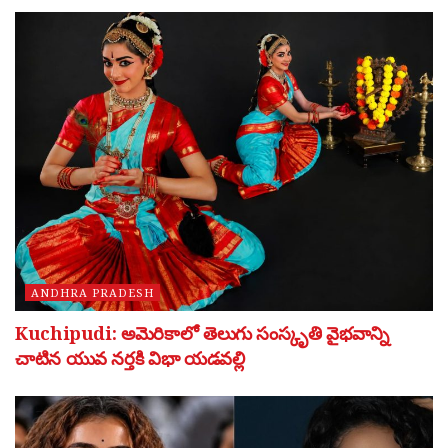
ANDHRA PRADESH
Kuchipudi: అమెరికాలో తెలుగు సంస్కృతి వైభవాన్ని
చాటిన యువ నర్తకి విభా యడవల్లి