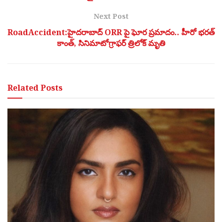
Next Post
RoadAccident:హైదరాబాద్ ORR పై ఘోర ప్రమాదం.. హీరో భరత్
కాంత్, సినిమాటోగ్రాఫర్ త్రిలోక్ మృతి
Related
Posts