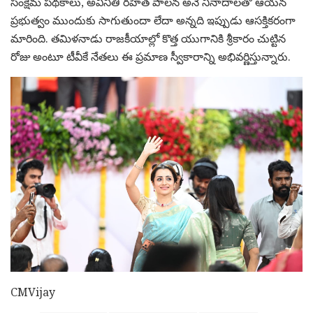
సంక్షేమ పథకాలు, అవినీతి రహిత పాలన అనే నినాదాలతో ఆయన
ప్రభుత్వం ముందుకు సాగుతుందా లేదా అన్నది ఇప్పుడు ఆసక్తికరంగా
మారింది. తమిళనాడు రాజకీయాల్లో కొత్త యుగానికి శ్రీకారం చుట్టిన
రోజు అంటూ టీవీకే నేతలు ఈ ప్రమాణ స్వీకారాన్ని అభివర్ణిస్తున్నారు.
CMVijay