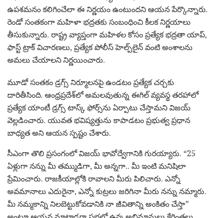
ఉపశమనం కలిగించేలా ఈ నిర్ణయం ఉంటుందని ఆయన పేర్కొన్నారు.
రెండో సంతకంగా మహిళా భద్రతకు సంబంధించి కీలక నిర్ణయాలు
తీసుకున్నారు. రాష్ట్ర వ్యాప్తంగా మహిళల కోసం ప్రత్యేక భద్రతా యాప్,
ఫాస్ట్ ట్రాక్ విచారణలు, ప్రత్యేక పోలీస్ హెల్ప్‌లైన్ వంటి అంశాలను
అమలు చేయాలని నిర్ణయించారు.
మూడో సంతకం డ్రగ్స్ నిర్మూలనపై ఉండటం ప్రత్యేక చర్చకు
దారితీసింది. ఆంధ్రప్రదేశ్‌లో అమలవుతున్న ఈగిల్ వ్యవస్థ తరహాలో
ప్రత్యేక యాంటీ డ్రగ్స్ టాస్క్ ఫోర్స్‌ను ఏర్పాటు చేస్తామని విజయ్
వెల్లడించారు. యువత భవిష్యత్తును కాపాడటం ప్రభుత్వ ప్రధాన
బాధ్యత అని ఆయన స్పష్టం చేశారు.
సీఎంగా తొలి ప్రసంగంలో విజయ్ భావోద్వేగానికి గురయ్యారు. “25
ఏళ్లుగా నన్ను మీ తమ్ముడిగా, మీ అన్నగా.. మీ ఇంటి మనిషిలా
ప్రేమించారు. రాజకీయాల్లోకి రావాలని మీరు పిలిచారు. ఎన్నో
అవమానాలు ఎదురైనా, ఎన్నో కుట్రలు జరిగినా మీరు నన్ను నమ్మారు.
మీ నమ్మకాన్ని నిలబెట్టుకోవడానికి నా జీవితాన్ని అంకితం చేస్తా”
అంటూ ఆయన మాట్లాడగా సభలో ఉన్న అభిమానులు కేరింతలు