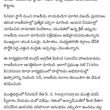
కొట్టారు.
సినిమా స్టార్ నుంచి రాజకీయ నాయకుడిగా మారిన విజయ్ ప్రయాణం
తమిళ రాజకీయాల్లో ప్రత్యేక చర్చగా మారింది. ఆయన సినిమాల్లో
చూపించిన సామాజిక సందేశాలు, యువతలో ఉన్న క్రేజ్ ఇప్పుడు
రాజకీయ బలంగా మారిందని విశ్లేషకులు అభిప్రాయపడుతున్నారు.
ముఖ్యంగా యువ ఓటర్లు, మహిళలు, మధ్యతరగతి వర్గాలు టీవీకే
పార్టీకి పెద్ద ఎత్తున మద్దతు ఇచ్చినట్లు చెబుతున్నారు.
ఈ కార్యక్రమానికి కాంగ్రెస్ అగ్రనేత
Rahul Gandhi
హాజరుకావడం
రాజకీయంగా ఆసక్తికరంగా మారింది. అలాగే ప్రముఖ నటి
Trisha
Krishnan
కూడా కార్యక్రమంలో పాల్గొనడం అభిమానుల్లో
ఉత్సాహాన్ని నింపింది. సినీ, రాజకీయ రంగాల కలయికగా ఈ వేడుక
కనిపించింది.
మంత్రివర్గంలో సీనియర్ నేత
K. A. Sengottaiyan
మంత్రి పదవీ
స్వీకారం చేయడం మరో విశేషం. గతంలో అన్నాడీఎంకేలో కీలక నేతగా
పనిచేసిన ఆయనకు పరిపాలనా అనుభవం ఎక్కువగా ఉండటం వల్ల