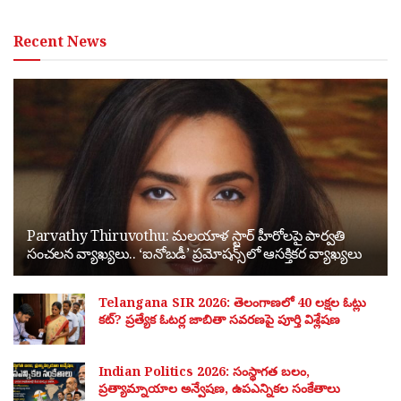
Recent News
Parvathy Thiruvothu: మలయాళ స్టార్ హీరోలపై పార్వతి
సంచలన వ్యాఖ్యలు.. ‘ఐనోబడీ’ ప్రమోషన్స్‌లో ఆసక్తికర వ్యాఖ్యలు
Telangana SIR 2026: తెలంగాణలో 40 లక్షల ఓట్లు
కట్? ప్రత్యేక ఓటర్ల జాబితా సవరణపై పూర్తి విశ్లేషణ
Indian Politics 2026: సంస్థాగత బలం,
ప్రత్యామ్నాయాల అన్వేషణ, ఉపఎన్నికల సంకేతాలు