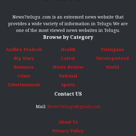
News7telugu .com is an esteemed news website that
provides a wide variety of information in Telugu We are
one of the most viewed news websites in Telugu.
Browse by Category
Andhra Pradesh
Health
Telangana
Big Story
Latest
Uncategorized
Business
Movie Review
World
Crime
National
Entertainment
Sports
Contact US
Mail:
News7telugu@gmail.com
About Us
Privacy Policy