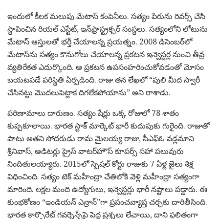
ఇందులో కీలక మలుపు మేటాస్ కంపెనీలు. సత్యం పేరును రివర్స్ చేసి
స్థాపించిన రియల్ ఎస్టేట్, ఇన్‌ఫ్రాస్ట్రక్చర్ సంస్థలు. సత్యంలోని లోటును
మేటాస్ ఆస్తులతో భర్తీ చేయాలన్న ప్రయత్నం. 2008 డిసెంబర్‌లో
మేటాస్‌ను సత్యం కొనుగోలు చేయాలన్న ప్రకటన ఇన్వెస్టర్ల నుంచి తీవ్ర
వ్యతిరేకత ఎదుర్కొంది. ఆ ప్రకటన ఉపసంహరించుకోవడంతో మోసం
బయటపడే పరిస్థితి ఏర్పడింది. రాజు తన లేఖలో “పులి మీద స్వారీ
చేసినట్టు మొదలుపెట్టాక దిగలేకపోయాను” అని రాశాడు.
పరిణామాలు దారుణం. సత్యం షేర్లు ఒక్క రోజులో 78 శాతం
కుప్పకూలాయి. భారత స్టాక్ మార్కెట్ భారీ కుదుపుకు గురైంది. రాజుతో
పాటు అతని సోదరుడు రామ మైలయ్య రాజు, సీఎఫ్‌ఓ వడ్లమాని
శ్రీనివాస్, ఆడిటర్లు ప్రైస్ వాటర్‌హౌస్ కూపర్స్ సహా పలువురు
నిందితులయ్యారు. 2015లో స్పెషల్ కోర్టు రాజుకు 7 ఏళ్ల జైలు శిక్ష
విధించింది. సత్యం టెక్ మహీంద్రా చేతిలోకి వెళ్లి మహీంద్రా సత్యంగా
మారింది. లక్షల మంది ఉద్యోగులు, ఇన్వెస్టర్లు భారీ నష్టాలు పడ్డారు. ఈ
కుంభకోణం “ఇండియన్ ఎన్రాన్”గా ప్రపంచవ్యాప్త చర్చకు దారితీసింది.
భారత కార్పొరేట్ గవర్నెన్స్‌పై పెద్ద ప్రశ్నలు లేచాయి, దాని ఫలితంగా