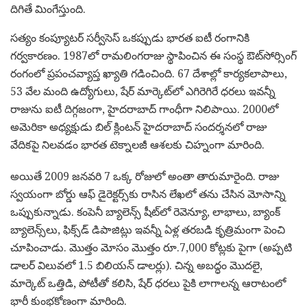
దిగితే మింగేస్తుంది.
సత్యం కంప్యూటర్ సర్వీసెస్ ఒకప్పుడు భారత ఐటీ రంగానికి
గర్వకారణం. 1987లో రామలింగరాజు స్థాపించిన ఈ సంస్థ ఔట్‌సోర్సింగ్
రంగంలో ప్రపంచవ్యాప్త ఖ్యాతి గడించింది. 67 దేశాల్లో కార్యకలాపాలు,
53 వేల మంది ఉద్యోగులు, షేర్ మార్కెట్‌లో ఎగిరెగిరే ధరలు ఇవన్నీ
రాజును ఐటీ దిగ్గజంగా, హైదరాబాద్ గాంధీగా నిలిపాయి. 2000లో
అమెరికా అధ్యక్షుడు బిల్ క్లింటన్ హైదరాబాద్ సందర్శనలో రాజు
వేదికపై నిలవడం భారత టెక్నాలజీ ఆశలకు చిహ్నంగా మారింది.
అయితే 2009 జనవరి 7 ఒక్క రోజులో అంతా తారుమారైంది. రాజు
స్వయంగా బోర్డు ఆఫ్ డైరెక్టర్స్‌కు రాసిన లేఖలో తను చేసిన మోసాన్ని
ఒప్పుకున్నాడు. కంపెనీ బ్యాలెన్స్ షీట్‌లో రెవెన్యూ, లాభాలు, బ్యాంక్
బ్యాలెన్స్‌లు, ఫిక్స్‌డ్ డిపాజిట్లు ఇవన్నీ ఏళ్ల తరబడి కృత్రిమంగా పెంచి
చూపించాడు. మొత్తం మోసం మొత్తం రూ.7,000 కోట్లకు పైగా (అప్పటి
డాలర్ విలువలో 1.5 బిలియన్ డాలర్లు). చిన్న అబద్ధం మొదలై,
మార్కెట్ ఒత్తిడి, పోటీతో కలిసి, షేర్ ధరలు పైకి లాగాలన్న ఆరాటంలో
భారీ కుంభకోణంగా మారింది.