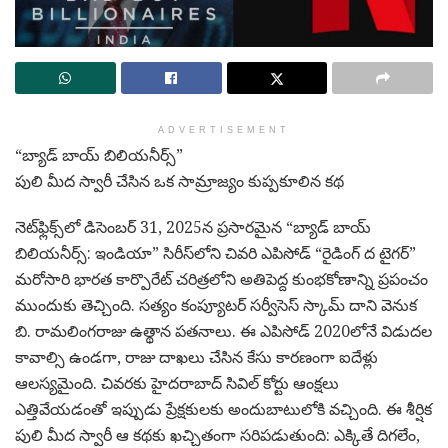
ADVERTISEMENT
“బ్యాడ్ బాయ్ బిలియనీర్స్”
పులి మీద స్వారీ చేసిన ఒక సామ్రాజ్యం కుప్పకూలిన కథ
నెట్‌ఫ్లిక్స్‌లో డిసెంబర్ 31, 2025న ప్రసారమైన “బ్యాడ్ బాయ్
బిలియనీర్స్: ఇండియా” సిరీస్‌లోని చివరి ఎపిసోడ్ “రైడింగ్ ద టైగర్”
మరోసారి భారత కార్పొరేట్ చరిత్రలోని అతిపెద్ద కుంభకోణాన్ని ప్రపంచం
ముందుకు తెచ్చింది. సత్యం కంప్యూటర్ సర్వీసెస్ స్కామ్ దాని వెనుక
బి. రామలింగరాజు ఉత్థాన పతనాలు. ఈ ఎపిసోడ్ 2020లోనే విడుదల
కావాల్సి ఉండగా, రాజు దాఖలు చేసిన కేసు కారణంగా ఐదేళ్లు
ఆలస్యమైంది. చివరకు హైదరాబాద్ సివిల్ కోర్టు ఆంక్షలు
ఎత్తివేయడంతో ఇప్పుడు ప్రేక్షకులకు అందుబాటులోకి వచ్చింది. ఈ శీర్షిక
పులి మీద స్వారీ ఆ కథకు ఖచ్చితంగా సరిపడుతుంది: ఎక్కితే దిగలేం,