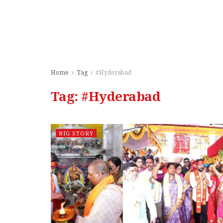
Home
Tag
#Hyderabad
Tag:
#Hyderabad
BIG STORY