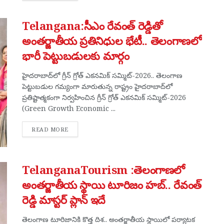
Telangana:సీఎం రేవంత్ రెడ్డితో
అంతర్జాతీయ ప్రతినిధుల భేటీ.. తెలంగాణలో
భారీ పెట్టుబడులకు మార్గం
హైదరాబాద్‌లో గ్రీన్ గ్రోత్ ఎకనమిక్ సమ్మిట్-2026.. తెలంగాణ
పెట్టుబడుల గమ్యంగా మారుతున్న రాష్ట్రం హైదరాబాద్‌లో
ప్రతిష్టాత్మకంగా నిర్వహించిన గ్రీన్ గ్రోత్ ఎకనమిక్ సమ్మిట్-2026
(Green Growth Economic ...
DETAILS
READ MORE
TelanganaTourism :తెలంగాణలో
అంతర్జాతీయ స్థాయి టూరిజం హబ్.. రేవంత్
రెడ్డి మాస్టర్ ప్లాన్ ఇదే
తెలంగాణ టూరిజానికి కొత్త దిశ.. అంతర్జాతీయ స్థాయిలో పర్యాటక