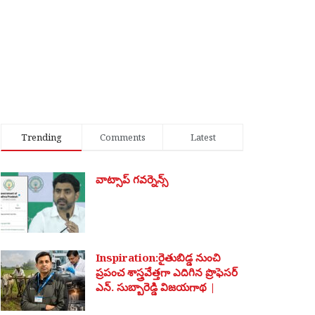
Trending
Comments
Latest
వాట్సాప్ గవర్నెన్స్
Inspiration:రైతుబిడ్డ నుంచి
ప్రపంచ శాస్త్రవేత్తగా ఎదిగిన ప్రొఫెసర్
ఎన్. సుబ్బారెడ్డి విజయగాథ |