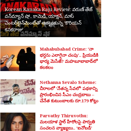
Korean Kanaka Raju Review: వరుణ్ తేజ్
వన్‌మ్యాన్ షో.. కామెడీ, యాక్షన్, మాస్
ఎంటర్‌టైన్‌మెంట్‌తో ఆకట్టుకున్న ‘కొరియన్
కనకరాజు’
Mahabubabad Crime: ‘నా
భర్తను ఎలాగైనా చంపు’.. ప్రియుడికి
భార్య మెసేజ్? మహబూబాబాద్‌లో
కలకలం
Nethanna Sevalo Scheme:
చీరాలలో ‘నేతన్న సేవలో’ పథకాన్ని
ప్రారంభించిన సీఎం చంద్రబాబు –
చేనేత కుటుంబాలకు రూ.179 కోట్లు
Parvathy Thiruvothu:
మలయాళ స్టార్ హీరోలపై పార్వతి
సంచలన వ్యాఖ్యలు.. ‘ఐనోబడీ’