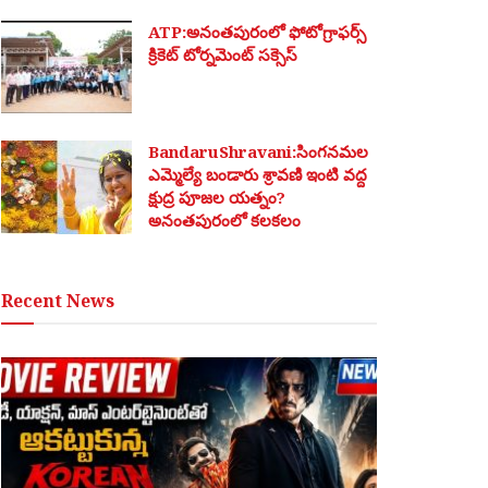
ATP:అనంతపురంలో ఫోటోగ్రాఫర్స్
క్రికెట్ టోర్నమెంట్ సక్సెస్
BandaruShravani:సింగనమల
ఎమ్మెల్యే బండారు శ్రావణి ఇంటి వద్ద
క్షుద్ర పూజల యత్నం?
అనంతపురంలో కలకలం
Recent News