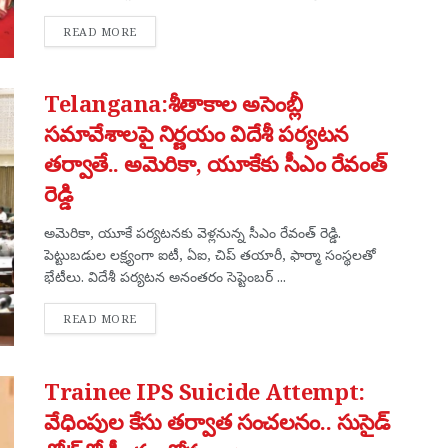
DETAILS
READ MORE
Telangana:శీతాకాల అసెంబ్లీ
సమావేశాలపై నిర్ణయం విదేశీ పర్యటన
తర్వాతే.. అమెరికా, యూకేకు సీఎం రేవంత్
రెడ్డి
అమెరికా, యూకే పర్యటనకు వెళ్లనున్న సీఎం రేవంత్ రెడ్డి.
పెట్టుబడుల లక్ష్యంగా ఐటీ, ఏఐ, చిప్ తయారీ, ఫార్మా సంస్థలతో
భేటీలు. విదేశీ పర్యటన అనంతరం సెప్టెంబర్ ...
DETAILS
READ MORE
Trainee IPS Suicide Attempt:
వేధింపుల కేసు తర్వాత సంచలనం.. సుసైడ్