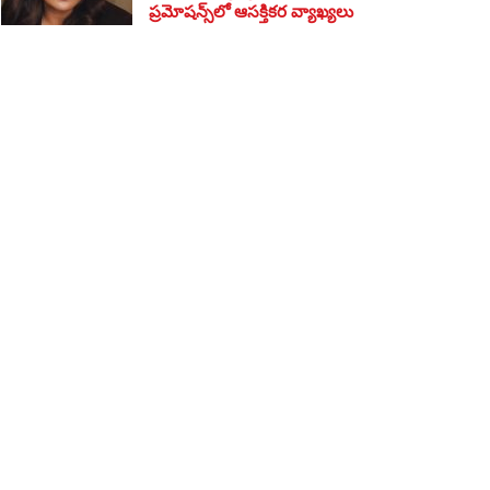
ప్రమోషన్స్‌లో ఆసక్తికర వ్యాఖ్యలు