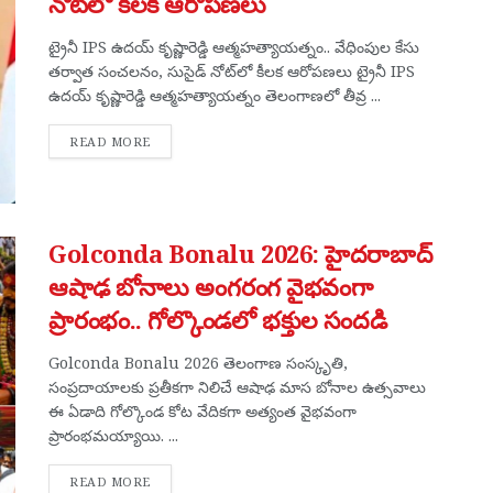
నోట్‌లో కీలక ఆరోపణలు
ట్రైనీ IPS ఉదయ్ కృష్ణారెడ్డి ఆత్మహత్యాయత్నం.. వేధింపుల కేసు
తర్వాత సంచలనం, సుసైడ్ నోట్‌లో కీలక ఆరోపణలు ట్రైనీ IPS
ఉదయ్ కృష్ణారెడ్డి ఆత్మహత్యాయత్నం తెలంగాణలో తీవ్ర ...
DETAILS
READ MORE
Golconda Bonalu 2026: హైదరాబాద్
ఆషాఢ బోనాలు అంగరంగ వైభవంగా
ప్రారంభం.. గోల్కొండలో భక్తుల సందడి
Golconda Bonalu 2026 తెలంగాణ సంస్కృతి,
సంప్రదాయాలకు ప్రతీకగా నిలిచే ఆషాఢ మాస బోనాల ఉత్సవాలు
ఈ ఏడాది గోల్కొండ కోట వేదికగా అత్యంత వైభవంగా
ప్రారంభమయ్యాయి. ...
DETAILS
READ MORE