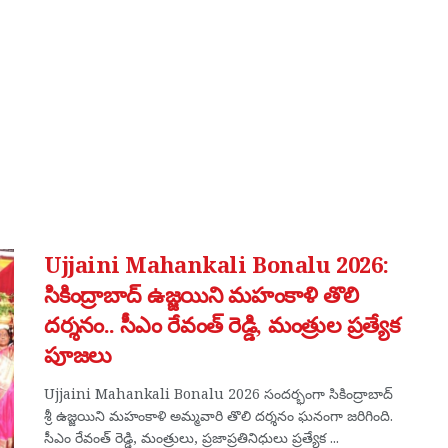
Ujjaini Mahankali Bonalu 2026:
సికింద్రాబాద్ ఉజ్జయిని మహంకాళి తొలి
దర్శనం.. సీఎం రేవంత్ రెడ్డి, మంత్రుల ప్రత్యేక
పూజలు
Ujjaini Mahankali Bonalu 2026 సందర్భంగా సికింద్రాబాద్
శ్రీ ఉజ్జయిని మహంకాళి అమ్మవారి తొలి దర్శనం ఘనంగా జరిగింది.
సీఎం రేవంత్ రెడ్డి, మంత్రులు, ప్రజాప్రతినిధులు ప్రత్యేక ...