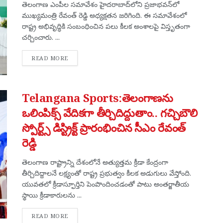
తెలంగాణ ఎంపీల సమావేశం హైదరాబాద్‌లోని ప్రజాభవన్‌లో
ముఖ్యమంత్రి రేవంత్ రెడ్డి అధ్యక్షతన జరిగింది. ఈ సమావేశంలో
రాష్ట్ర అభివృద్ధికి సంబంధించిన పలు కీలక అంశాలపై విస్తృతంగా
చర్చించారు. ...
DETAILS
READ MORE
Telangana Sports:తెలంగాణను
ఒలింపిక్స్ వేదికగా తీర్చిదిద్దుతాం.. గచ్చిబౌలి
స్పోర్ట్స్ డిస్ట్రిక్ట్ ప్రారంభించిన సీఎం రేవంత్
రెడ్డి
తెలంగాణ రాష్ట్రాన్ని దేశంలోనే అత్యుత్తమ క్రీడా కేంద్రంగా
తీర్చిదిద్దాలనే లక్ష్యంతో రాష్ట్ర ప్రభుత్వం కీలక అడుగులు వేస్తోంది.
యువతలో క్రీడాస్ఫూర్తిని పెంపొందించడంతో పాటు అంతర్జాతీయ
స్థాయి క్రీడాకారులను ...
DETAILS
READ MORE