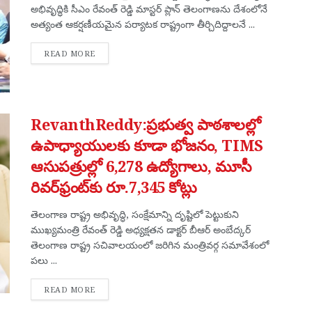
అభివృద్ధికి సీఎం రేవంత్ రెడ్డి మాస్టర్ ప్లాన్ తెలంగాణను దేశంలోనే
అత్యంత ఆకర్షణీయమైన పర్యాటక రాష్ట్రంగా తీర్చిదిద్దాలనే ...
DETAILS
READ MORE
RevanthReddy:ప్రభుత్వ పాఠశాలల్లో
ఉపాధ్యాయులకు కూడా భోజనం, TIMS
ఆసుపత్రుల్లో 6,278 ఉద్యోగాలు, మూసీ
రివర్‌ఫ్రంట్‌కు రూ.7,345 కోట్లు
తెలంగాణ రాష్ట్ర అభివృద్ధి, సంక్షేమాన్ని దృష్టిలో పెట్టుకుని
ముఖ్యమంత్రి రేవంత్ రెడ్డి అధ్యక్షతన డాక్టర్ బీఆర్ అంబేద్కర్
తెలంగాణ రాష్ట్ర సచివాలయంలో జరిగిన మంత్రివర్గ సమావేశంలో
పలు ...
DETAILS
READ MORE