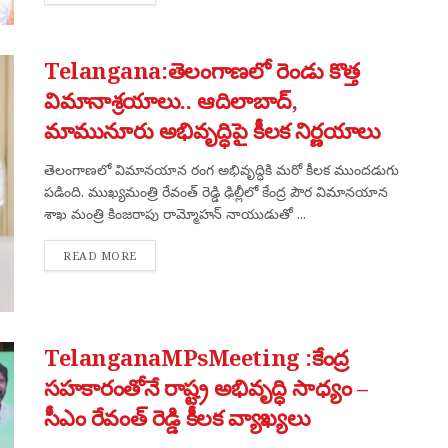
Telangana:తెలంగాణలో రెండు కొత్త
విమానాశ్రయాలు.. ఆదిలాబాద్,
మామునూరు అభివృద్ధిపై కీలక నిర్ణయాలు
తెలంగాణలో విమానయాన రంగ అభివృద్ధికి మరో కీలక ముందడుగు
పడింది. ముఖ్యమంత్రి రేవంత్ రెడ్డి ఢిల్లీలో కేంద్ర పౌర విమానయాన
శాఖ మంత్రి కింజరాపు రామ్మోహన్ నాయుడుతో ...
DETAILS
READ MORE
TelanganaMPsMeeting :కేంద్ర
సహకారంతోనే రాష్ట్ర అభివృద్ధి సాధ్యం –
సీఎం రేవంత్ రెడ్డి కీలక వ్యాఖ్యలు