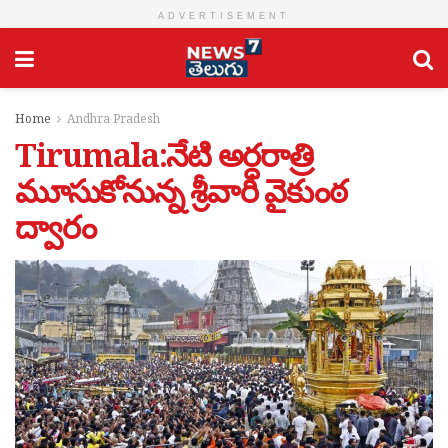
ADVERTISEMENT
Home
Andhra Pradesh
Tirumala:నేటి అర్ధరాత్రి
మూసుకోనున్న శ్రీవారి వైకుంఠ
ద్వారం