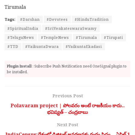
Tirumala
Tags:
#Darshan
#Devotees
#HinduTradition
#SpiritualIndia
#SriVenkateswaraSwamy
#TeluguNews
#TempleNews
#Tirumala
#Tirupati
#TTD
#VaikuntaDwara
#VaikuntaEkadasi
Plugin Install
: Subscribe Push Notification need OneSignal plugin to
be installed.
Previous Post
Polavaram project | పోలవరం అంటే రాజకీయం కాదు..
భవిష్యత్ – చంద్రబాబు
Next Post
IndiaCensus:దేశంలో డిజిటల్‌ జనగణనకు రంగం సిద్ధం… ఏప్రిల్‌ 1