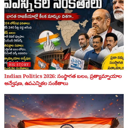
BIG STORY
Indian Politics 2026: సంస్థాగత బలం, ప్రత్యామ్నాయాల
అన్వేషణ, ఉపఎన్నికల సంకేతాలు