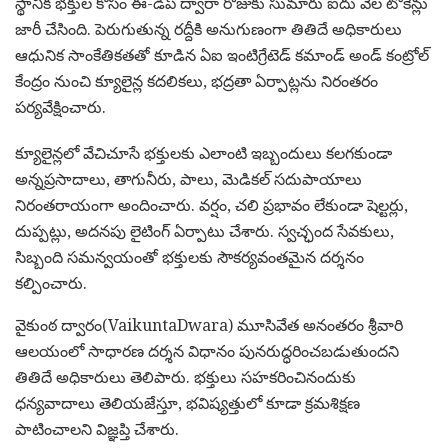
స్థానిక భక్తుల కోసం ఈ-డిప్ ద్వారా రోజుకు సుమారు ఐదు వేల టోకెన్లు
జారీ చేసింది. పెరుగుతున్న రద్దీకి అనుగుణంగా తితిదే అధికారులు
ఆధునిక సాంకేతికతతో కూడిన ఏఐ ఇంటిగ్రేటెడ్ కమాండ్ అండ్ కంట్రోల్
కేంద్రం నుంచి క్యూలైన్ల కదలికలు, భద్రతా ఏర్పాట్లను నిరంతరం
పర్యవేక్షించారు.
క్యూలైన్లలో వేచిచూసే భక్తులకు ఎలాంటి ఇబ్బందులు కలగకుండా
అన్నప్రసాదాలు, తాగునీరు, పాలు, మెడికల్ సదుపాయాలు
నిరంతరాయంగా అందించారు. వర్షం, చలి ప్రభావం లేకుండా షెల్టర్లు,
దుప్పట్లు, అదనపు లైటింగ్ ఏర్పాటు చేశారు. స్వచ్ఛంద సేవకులు,
సిబ్బంది సమన్వయంతో భక్తులకు సౌకర్యవంతమైన దర్శనం
కల్పించారు.
వైకుంఠ ద్వారం(VaikuntaDwara) మూసివేత అనంతరం శ్రీవారి
ఆలయంలో సాధారణ దర్శన విధానం పునరుద్ధరించబడుతుందని
తితిదే అధికారులు తెలిపారు. భక్తులు సహకరించినందుకు
ధన్యవాదాలు తెలియజేస్తూ, భవిష్యత్తులో కూడా క్రమశిక్షణ
పాటించాలని విజ్ఞప్తి చేశారు.