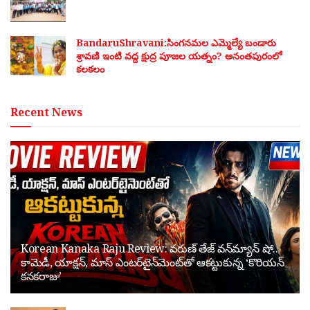
BandaruShravani:సింగనమల ఎమ్మెల్యే బండారు
శ్రావణి ఇంటి వద్ద క్షుద్ర పూజల యత్నం? అనంతపురంలో
కలకలం
Recent News
Korean Kanaka Raju Review: వరుణ్ తేజ్ వన్‌మ్యాన్ షో..
కామెడీ, యాక్షన్, మాస్ ఎంటర్‌టైన్‌మెంట్‌తో ఆకట్టుకున్న ‘కొరియన్
కనకరాజు’