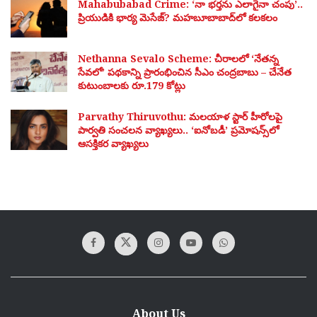
Mahabubabad Crime: ‘నా భర్తను ఎలాగైనా చంపు’..
ప్రియుడికి భార్య మెసేజ్? మహబూబాబాద్‌లో కలకలం
Nethanna Sevalo Scheme: చీరాలలో ‘నేతన్న
సేవలో’ పథకాన్ని ప్రారంభించిన సీఎం చంద్రబాబు – చేనేత
కుటుంబాలకు రూ.179 కోట్లు
Parvathy Thiruvothu: మలయాళ స్టార్ హీరోలపై
పార్వతి సంచలన వ్యాఖ్యలు.. ‘ఐనోబడీ’ ప్రమోషన్స్‌లో
ఆసక్తికర వ్యాఖ్యలు
About Us