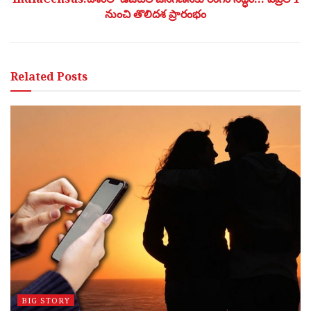
నుంచి తొలిదశ ప్రారంభం
Related
Posts
BIG STORY