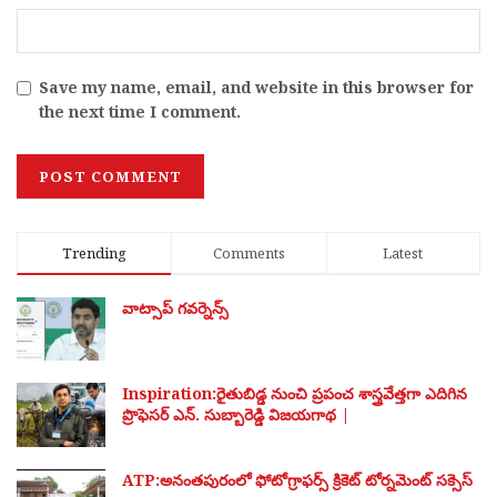
Save my name, email, and website in this browser for
the next time I comment.
Trending
Comments
Latest
వాట్సాప్ గవర్నెన్స్
Inspiration:రైతుబిడ్డ నుంచి ప్రపంచ శాస్త్రవేత్తగా ఎదిగిన
ప్రొఫెసర్ ఎన్. సుబ్బారెడ్డి విజయగాథ |
ATP:అనంతపురంలో ఫోటోగ్రాఫర్స్ క్రికెట్ టోర్నమెంట్ సక్సెస్