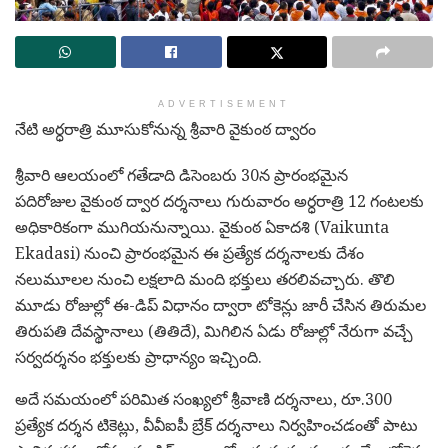
ADVERTISEMENT
నేటి అర్ధరాత్రి మూసుకోనున్న శ్రీవారి వైకుంఠ ద్వారం
శ్రీవారి ఆలయంలో గతేడాది డిసెంబరు 30న ప్రారంభమైన
పదిరోజుల వైకుంఠ ద్వార దర్శనాలు గురువారం అర్ధరాత్రి 12 గంటలకు
అధికారికంగా ముగియనున్నాయి. వైకుంఠ ఏకాదశి (Vaikunta
Ekadasi) నుంచి ప్రారంభమైన ఈ ప్రత్యేక దర్శనాలకు దేశం
నలుమూలల నుంచి లక్షలాది మంది భక్తులు తరలివచ్చారు. తొలి
మూడు రోజుల్లో ఈ-డిప్ విధానం ద్వారా టోకెన్లు జారీ చేసిన
తిరుమల
తిరుపతి దేవస్థానాలు
(తితిదే), మిగిలిన ఏడు రోజుల్లో నేరుగా వచ్చే
సర్వదర్శనం భక్తులకు ప్రాధాన్యం ఇచ్చింది.
అదే సమయంలో పరిమిత సంఖ్యలో శ్రీవాణి దర్శనాలు, రూ.300
ప్రత్యేక దర్శన టికెట్లు, వీవీఐపీ బ్రేక్ దర్శనాలు నిర్వహించడంతో పాటు