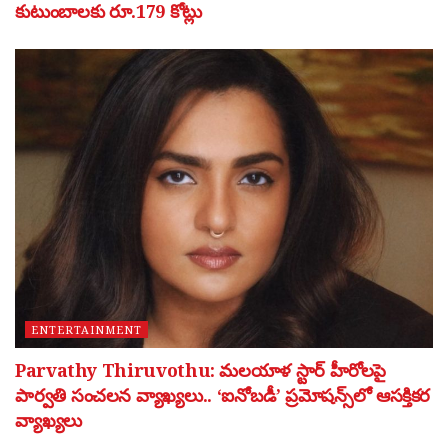
కుటుంబాలకు రూ.179 కోట్లు
ENTERTAINMENT
Parvathy Thiruvothu: మలయాళ స్టార్ హీరోలపై
పార్వతి సంచలన వ్యాఖ్యలు.. ‘ఐనోబడీ’ ప్రమోషన్స్‌లో ఆసక్తికర
వ్యాఖ్యలు