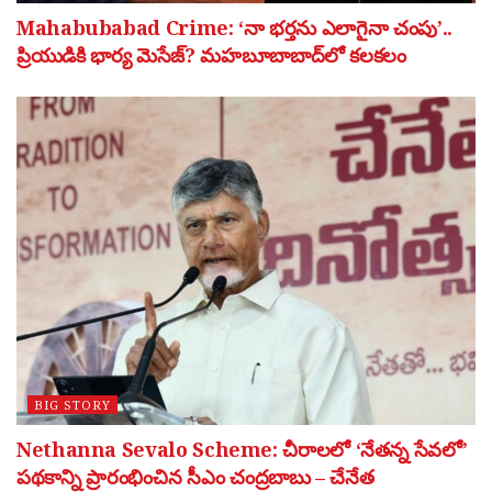
Mahabubabad Crime: ‘నా భర్తను ఎలాగైనా చంపు’..
ప్రియుడికి భార్య మెసేజ్? మహబూబాబాద్‌లో కలకలం
BIG STORY
Nethanna Sevalo Scheme: చీరాలలో ‘నేతన్న సేవలో’
పథకాన్ని ప్రారంభించిన సీఎం చంద్రబాబు – చేనేత