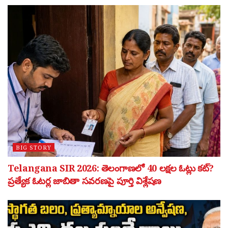
BIG STORY
Telangana SIR 2026: తెలంగాణలో 40 లక్షల ఓట్లు కట్?
ప్రత్యేక ఓటర్ల జాబితా సవరణపై పూర్తి విశ్లేషణ