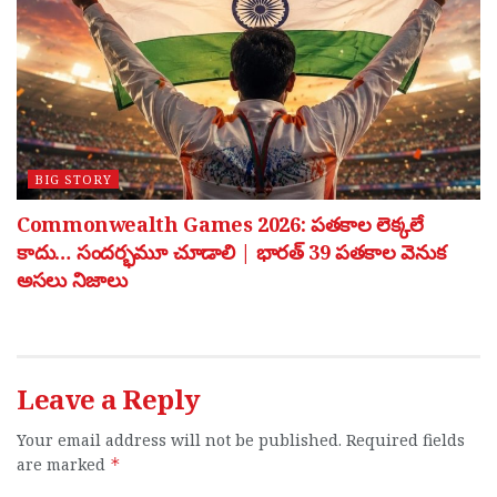
BIG STORY
Commonwealth Games 2026: పతకాల లెక్కలే
కాదు… సందర్భమూ చూడాలి | భారత్ 39 పతకాల వెనుక
అసలు నిజాలు
Leave a Reply
Your email address will not be published.
Required fields
are marked
*