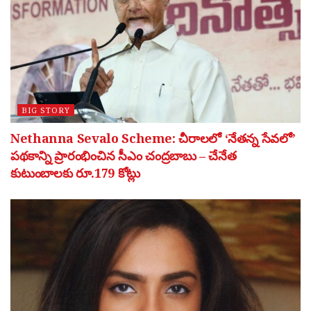
BIG STORY
Nethanna Sevalo Scheme: చీరాలలో ‘నేతన్న సేవలో’
పథకాన్ని ప్రారంభించిన సీఎం చంద్రబాబు – చేనేత
కుటుంబాలకు రూ.179 కోట్లు