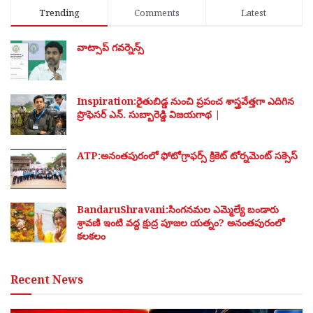
Trending
Comments
Latest
వాట్సాప్ గవర్నెన్స్
Inspiration:రైతుబిడ్డ నుంచి ప్రపంచ శాస్త్రవేత్తగా ఎదిగిన
ప్రొఫెసర్ ఎన్. సుబ్బారెడ్డి విజయగాథ |
ATP:అనంతపురంలో ఫోటోగ్రాఫర్స్ క్రికెట్ టోర్నమెంట్ సక్సెస్
BandaruShravani:సింగనమల ఎమ్మెల్యే బండారు
శ్రావణి ఇంటి వద్ద క్షుద్ర పూజల యత్నం? అనంతపురంలో
కలకలం
Recent News