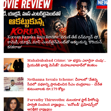
Korean Kanaka Raju Review: వరుణ్ తేజ్ వన్‌మ్యాన్ షో..
కామెడీ, యాక్షన్, మాస్ ఎంటర్‌టైన్‌మెంట్‌తో ఆకట్టుకున్న ‘కొరియన్
కనకరాజు’
Mahabubabad Crime: ‘నా భర్తను ఎలాగైనా చంపు’..
ప్రియుడికి భార్య మెసేజ్? మహబూబాబాద్‌లో కలకలం
Nethanna Sevalo Scheme: చీరాలలో ‘నేతన్న
సేవలో’ పథకాన్ని ప్రారంభించిన సీఎం చంద్రబాబు – చేనేత
కుటుంబాలకు రూ.179 కోట్లు
Parvathy Thiruvothu: మలయాళ స్టార్ హీరోలపై
పార్వతి సంచలన వ్యాఖ్యలు.. ‘ఐనోబడీ’ ప్రమోషన్స్‌లో
ఆసక్తికర వ్యాఖ్యలు