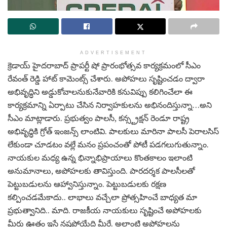
ADVERTISEMENT
క్రెడాయ్ హైదరాబాద్ ప్రాపర్టీ షో ప్రారంభోత్సవ కార్యక్రమంలో సీఎం
రేవంత్ రెడ్డి హాట్ కామెంట్స్ చేశారు. అపోహలు సృష్టించడం ద్వారా
అభివృద్ధిని అడ్డుకోవాలనుకునేవారికి కనువిప్పు కలిగించేలా ఈ
కార్యక్రమాన్ని ఏర్పాటు చేసిన నిర్వాహకులను అభినందిస్తున్నా…అని
సీఎం మాట్లాడారు. ప్రభుత్వం పాలసీ, కన్స్ట్రక్షన్ రెండూ రాష్ట్ర
అభివృద్ధికి గ్రోత్ ఇంజన్స్ లాంటివి. పాలకులు మారినా పాలసీ పెరాలసిస్
లేకుండా చూడటం వల్లే మనం ప్రపంచంతో పోటీ పడగలుగుతున్నాం.
నాయకుల మధ్య ఉన్న భిన్నాభిప్రాయాలు కొంతకాలం ఇలాంటి
అనుమానాలు, అపోహలకు తావిస్తుంది. పారదర్శక పాలసీలతో
పెట్టుబడులను ఆహ్వానిస్తున్నాం. పెట్టుబడులకు రక్షణ
కల్పించడమేకాదు.. లాభాలు వచ్చేలా ప్రోత్సహించే బాధ్యత మా
ప్రభుత్వానిది.. మాది. రాజకీయ నాయకులు సృష్టించే అపోహలకు
మీరు ఊతం ఇస్తే నష్టపోయేది మీరే. అలాంటి అపోహలను