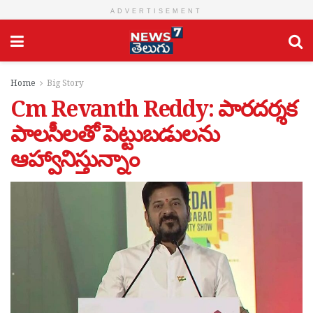
ADVERTISEMENT
Home
Big Story
Cm Revanth Reddy: పారదర్శక
పాలసీలతో పెట్టుబడులను
ఆహ్వానిస్తున్నాం