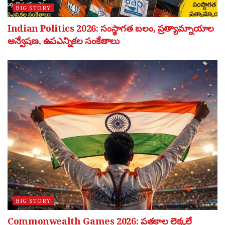
BIG STORY
Indian Politics 2026: సంస్థాగత బలం, ప్రత్యామ్నాయాల
అన్వేషణ, ఉపఎన్నికల సంకేతాలు
BIG STORY
Commonwealth Games 2026: పతకాల లెక్కలే