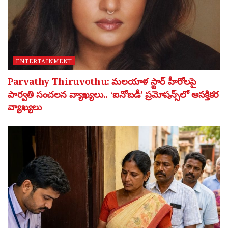
ENTERTAINMENT
Parvathy Thiruvothu: మలయాళ స్టార్ హీరోలపై
పార్వతి సంచలన వ్యాఖ్యలు.. ‘ఐనోబడీ’ ప్రమోషన్స్‌లో ఆసక్తికర
వ్యాఖ్యలు