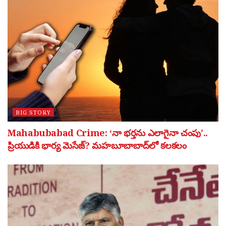
BIG STORY
Mahabubabad Crime: ‘నా భర్తను ఎలాగైనా చంపు’..
ప్రియుడికి భార్య మెసేజ్? మహబూబాబాద్‌లో కలకలం