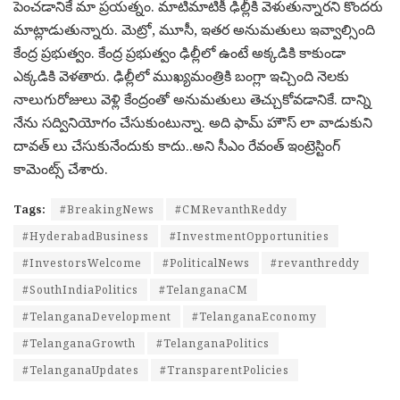
పెంచడానికే మా ప్రయత్నం. మాటిమాటికీ ఢిల్లీకి వెళుతున్నారని కొందరు
మాట్లాడుతున్నారు. మెట్రో, మూసీ, ఇతర అనుమతులు ఇవ్వాల్సింది
కేంద్ర ప్రభుత్వం. కేంద్ర ప్రభుత్వం ఢిల్లీలో ఉంటే అక్కడికి కాకుండా
ఎక్కడికి వెళతారు. ఢిల్లీలో ముఖ్యమంత్రికి బంగ్లా ఇచ్చింది నెలకు
నాలుగురోజులు వెళ్లి కేంద్రంతో అనుమతులు తెచ్చుకోవడానికే. దాన్ని
నేను సద్వినియోగం చేసుకుంటున్నా. అది ఫామ్ హౌస్ లా వాడుకుని
దావత్ లు చేసుకునేందుకు కాదు..అని సీఎం రేవంత్ ఇంట్రెస్టింగ్
కామెంట్స్ చేశారు.
Tags:
#BreakingNews
#CMRevanthReddy
#HyderabadBusiness
#InvestmentOpportunities
#InvestorsWelcome
#PoliticalNews
#revanthreddy
#SouthIndiaPolitics
#TelanganaCM
#TelanganaDevelopment
#TelanganaEconomy
#TelanganaGrowth
#TelanganaPolitics
#TelanganaUpdates
#TransparentPolicies