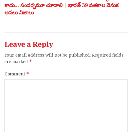
కాదు… సందర్భమూ చూడాలి | భారత్ 39 పతకాల వెనుక
అసలు నిజాలు
Leave a Reply
Your email address will not be published.
Required fields
are marked
*
Comment
*