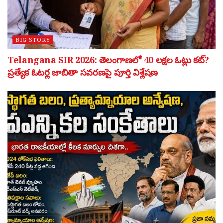
BIG STORY
Telangana SIR 2026: తెలంగాణలో 40 లక్షల ఓట్లు కట్?
ప్రత్యేక ఓటర్ల జాబితా సవరణపై పూర్తి విశ్లేషణ