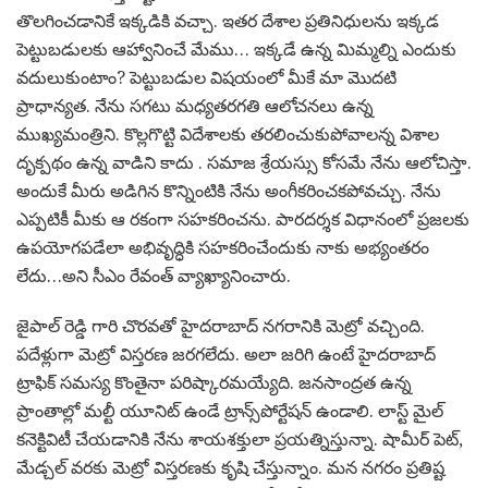
తొలగించడానికే ఇక్కడికి వచ్చా. ఇతర దేశాల ప్రతినిధులను ఇక్కడ
పెట్టుబడులకు ఆహ్వానించే మేము… ఇక్కడే ఉన్న మిమ్మల్ని ఎందుకు
వదులుకుంటాం? పెట్టుబడుల విషయంలో మీకే మా మొదటి
ప్రాధాన్యత. నేను సగటు మధ్యతరగతి ఆలోచనలు ఉన్న
ముఖ్యమంత్రిని. కొల్లగొట్టి విదేశాలకు తరలించుకుపోవాలన్న విశాల
దృక్పథం ఉన్న వాడిని కాదు . సమాజ శ్రేయస్సు కోసమే నేను ఆలోచిస్తా.
అందుకే మీరు అడిగిన కొన్నింటికి నేను అంగీకరించకపోవచ్చు. నేను
ఎప్పటికీ మీకు ఆ రకంగా సహకరించను. పారదర్శక విధానంలో ప్రజలకు
ఉపయోగపడేలా అభివృద్ధికి సహకరించేందుకు నాకు అభ్యంతరం
లేదు…అని సీఎం రేవంత్ వ్యాఖ్యానించారు.
జైపాల్ రెడ్డి గారి చొరవతో హైదరాబాద్ నగరానికి మెట్రో వచ్చింది.
పదేళ్లుగా మెట్రో విస్తరణ జరగలేదు. అలా జరిగి ఉంటే హైదరాబాద్
ట్రాఫిక్ సమస్య కొంతైనా పరిష్కారమయ్యేది. జనసాంద్రత ఉన్న
ప్రాంతాల్లో మల్టీ యూనిట్ ఉండే ట్రాన్స్‌పోర్టేషన్ ఉండాలి. లాస్ట్ మైల్
కనెక్టివిటీ చేయడానికి నేను శాయశక్తులా ప్రయత్నిస్తున్నా. షామీర్ పెట్,
మేడ్చల్ వరకు మెట్రో విస్తరణకు కృషి చేస్తున్నాం. మన నగరం ప్రతిష్ట