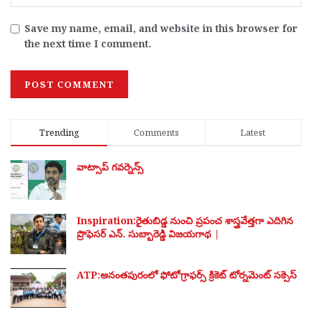
Save my name, email, and website in this browser for
the next time I comment.
Trending
Comments
Latest
వాట్సాప్ గవర్నెన్స్
Inspiration:రైతుబిడ్డ నుంచి ప్రపంచ శాస్త్రవేత్తగా ఎదిగిన
ప్రొఫెసర్ ఎన్. సుబ్బారెడ్డి విజయగాథ |
ATP:అనంతపురంలో ఫోటోగ్రాఫర్స్ క్రికెట్ టోర్నమెంట్ సక్సెస్