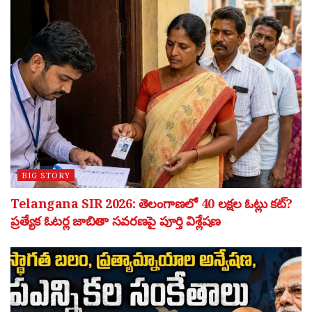
BIG STORY
Telangana SIR 2026: తెలంగాణలో 40 లక్షల ఓట్లు కట్?
ప్రత్యేక ఓటర్ల జాబితా సవరణపై పూర్తి విశ్లేషణ