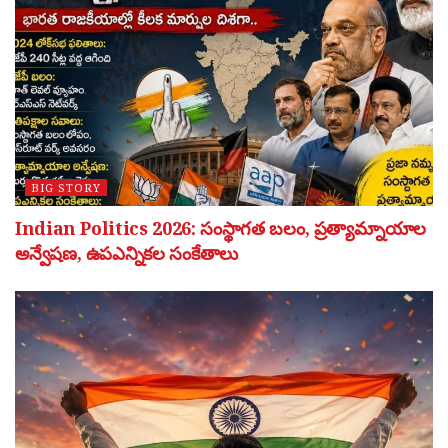
BIG STORY
Indian Politics 2026: సంస్థాగత బలం, ప్రత్యామ్నాయాల
అన్వేషణ, ఉపఎన్నికల సంకేతాలు