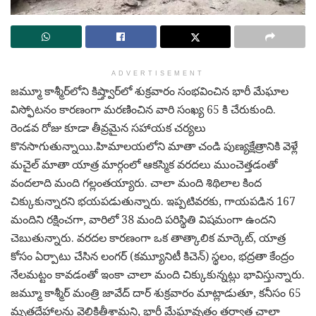
ADVERTISEMENT
జమ్మూ కాశ్మీర్‌లోని కిష్త్వార్‌లో శుక్రవారం సంభవించిన భారీ మేఘాల
విస్ఫోటనం కారణంగా మరణించిన వారి సంఖ్య 65 కి చేరుకుంది.
రెండవ రోజు కూడా తీవ్రమైన సహాయక చర్యలు
కొనసాగుతున్నాయి.హిమాలయలోని మాతా చండి పుణ్యక్షేత్రానికి వెళ్లే
మచైల్ మాతా యాత్ర మార్గంలో ఆకస్మిక వరదలు ముంచెత్తడంతో
వందలాది మంది గల్లంతయ్యారు. చాలా మంది శిథిలాల కింద
చిక్కుకున్నారని భయపడుతున్నారు. ఇప్పటివరకు, గాయపడిన 167
మందిని రక్షించగా, వారిలో 38 మంది పరిస్థితి విషమంగా ఉందని
చెబుతున్నారు. వరదల కారణంగా ఒక తాత్కాలిక మార్కెట్, యాత్ర
కోసం ఏర్పాటు చేసిన లంగర్ (కమ్యూనిటీ కిచెన్) స్థలం, భద్రతా కేంద్రం
నేలమట్టం కావడంతో ఇంకా చాలా మంది చిక్కుకున్నట్లు భావిస్తున్నారు.
జమ్మూ కాశ్మీర్ మంత్రి జావేద్ దార్ శుక్రవారం మాట్లాడుతూ, కనీసం 65
మృతదేహాలను వెలికితీశామని, భారీ మేఘావృతం తర్వాత చాలా