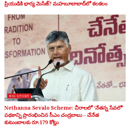
ప్రియుడికి భార్య మెసేజ్? మహబూబాబాద్‌లో కలకలం
BIG STORY
Nethanna Sevalo Scheme: చీరాలలో ‘నేతన్న సేవలో’
పథకాన్ని ప్రారంభించిన సీఎం చంద్రబాబు – చేనేత
కుటుంబాలకు రూ.179 కోట్లు