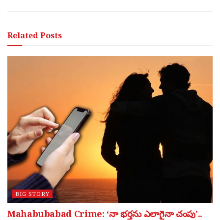
Related
Posts
BIG STORY
Mahabubabad Crime: ‘నా భర్తను ఎలాగైనా చంపు’..