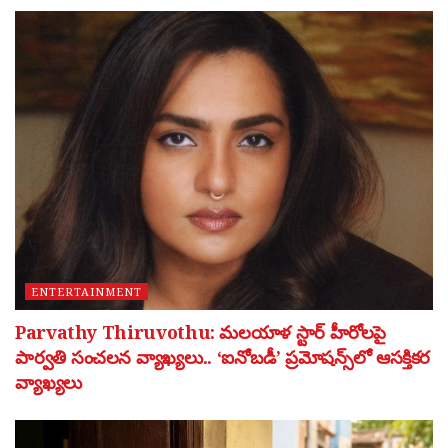
ENTERTAINMENT
Parvathy Thiruvothu: మలయాళ స్టార్ హీరోలపై
పార్వతి సంచలన వ్యాఖ్యలు.. ‘ఐనోబడీ’ ప్రమోషన్స్‌లో ఆసక్తికర
వ్యాఖ్యలు