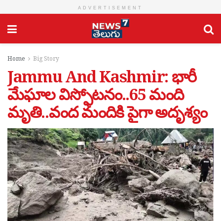
ADVERTISEMENT
Home
Big Story
Jammu And Kashmir: భారీ
మేఘాల విస్ఫోటనం..65 మంది
మృతి..వంద మందికి పైగా అదృశ్యం