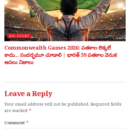
BIG STORY
Commonwealth Games 2026: పతకాల లెక్కలే
కాదు… సందర్భమూ చూడాలి | భారత్ 39 పతకాల వెనుక
అసలు నిజాలు
Leave a Reply
Your email address will not be published.
Required fields
are marked
*
Comment
*