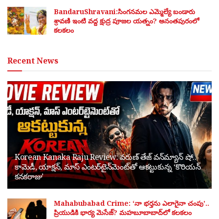
BandaruShravani:సింగనమల ఎమ్మెల్యే బండారు
శ్రావణి ఇంటి వద్ద క్షుద్ర పూజల యత్నం? అనంతపురంలో
కలకలం
Recent News
Korean Kanaka Raju Review: వరుణ్ తేజ్ వన్‌మ్యాన్ షో..
కామెడీ, యాక్షన్, మాస్ ఎంటర్‌టైన్‌మెంట్‌తో ఆకట్టుకున్న ‘కొరియన్
కనకరాజు’
Mahabubabad Crime: ‘నా భర్తను ఎలాగైనా చంపు’..
ప్రియుడికి భార్య మెసేజ్? మహబూబాబాద్‌లో కలకలం