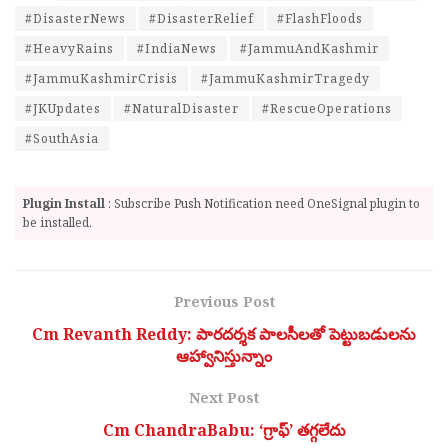
#DisasterNews
#DisasterRelief
#FlashFloods
#HeavyRains
#IndiaNews
#JammuAndKashmir
#JammuKashmirCrisis
#JammuKashmirTragedy
#JKUpdates
#NaturalDisaster
#RescueOperations
#SouthAsia
Plugin Install
: Subscribe Push Notification need OneSignal plugin to
be installed.
Previous Post
Cm Revanth Reddy: పారదర్శక పాలసీలతో పెట్టుబడులను
ఆహ్వానిస్తున్నాం
Next Post
Cm ChandraBabu: ‘గ్రాఫ్’ త‌గ్గ‌లేదు