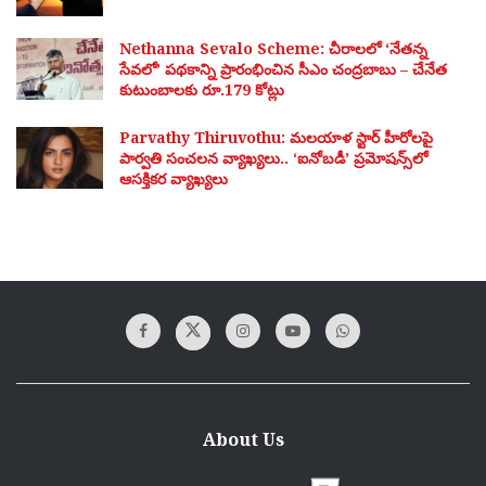
Nethanna Sevalo Scheme: చీరాలలో ‘నేతన్న
సేవలో’ పథకాన్ని ప్రారంభించిన సీఎం చంద్రబాబు – చేనేత
కుటుంబాలకు రూ.179 కోట్లు
Parvathy Thiruvothu: మలయాళ స్టార్ హీరోలపై
పార్వతి సంచలన వ్యాఖ్యలు.. ‘ఐనోబడీ’ ప్రమోషన్స్‌లో
ఆసక్తికర వ్యాఖ్యలు
About Us