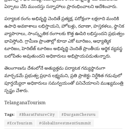
ఏర్పాటు చేసి ముందస్తు సన్నాహాలు ప్రారంభించాలని ఆదేశించారు.
పర్యాటక రంగం అభివృద్ధి చెందితే ప్రత్యక్ష, పరోక్షంగా లక్షలాది మందికి
ఉపాధి అవకాశాలు లభిస్తాయని, హోటళ్లు, రవాణా, హస్తకళలు, స్థానిక
వ్యాపారాలు, సాంస్కృతిక రంగాలకు కొత్త ఊపిరి లభిస్తుందని ప్రభుత్వం
భావిస్తోంది. గ్రామీణ ప్రాంతాల్లో కూడా ఎకో టూరిజం, ఆధ్యాత్మిక
టూరిజం, హెరిటేజ్ టూరిజం అభివృద్ధి చెందితే ప్రాంతీయ ఆర్థిక వ్యవస్థ
బలోపేతం అవుతుందని అధికారులు అభిప్రాయపడుతున్నారు.
తెలంగాణను దేశంలోనే అత్యుత్తమ పర్యాటక గమ్యస్థానంగా
మార్చడమే ప్రభుత్వ ప్రధాన లక్ష్యమని, ప్రతి ప్రాజెక్టు నిర్దేశిత గడువులో
పూర్తయ్యేలా అధికారులు సమన్వయంతో పనిచేయాలని ముఖ్యమంత్రి
స్పష్టం చేశారు.
TelanganaTourism
Tags:
#BharatFutureCity
#DurgamCheruvu
#EcoTourism
#GlobalInvestmentSummit