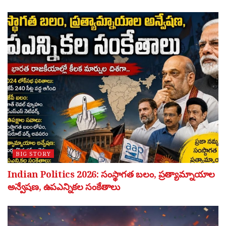
BIG STORY
Indian Politics 2026: సంస్థాగత బలం, ప్రత్యామ్నాయాల
అన్వేషణ, ఉపఎన్నికల సంకేతాలు