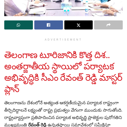
ADVERTISEMENT
తెలంగాణ టూరిజానికి కొత్త దిశ..
అంతర్జాతీయ స్థాయిలో పర్యాటక
అభివృద్ధికి సీఎం రేవంత్ రెడ్డి మాస్టర్
ప్లాన్
తెలంగాణను దేశంలోనే అత్యంత ఆకర్షణీయమైన పర్యాటక రాష్ట్రంగా
తీర్చిదిద్దాలనే లక్ష్యంతో రాష్ట్ర ప్రభుత్వం వేగంగా ముందుకు సాగుతోంది.
రాష్ట్రవ్యాప్తంగా ప్రతిపాదించిన పర్యాటక అభివృద్ధి ప్రాజెక్టుల పురోగతిని
ముఖ్యమంత్రి
రేవంత్ రెడ్డి
ఉన్నతస్థాయి సమావేశంలో సమీక్షిస్తూ