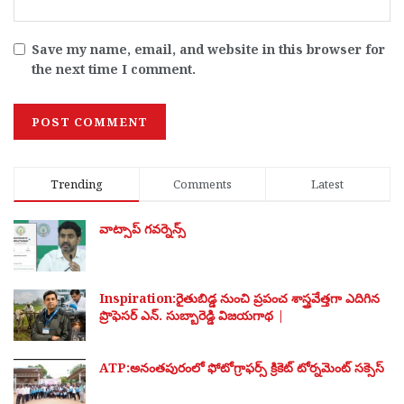
Save my name, email, and website in this browser for
the next time I comment.
Trending
Comments
Latest
వాట్సాప్ గవర్నెన్స్
Inspiration:రైతుబిడ్డ నుంచి ప్రపంచ శాస్త్రవేత్తగా ఎదిగిన
ప్రొఫెసర్ ఎన్. సుబ్బారెడ్డి విజయగాథ |
ATP:అనంతపురంలో ఫోటోగ్రాఫర్స్ క్రికెట్ టోర్నమెంట్ సక్సెస్