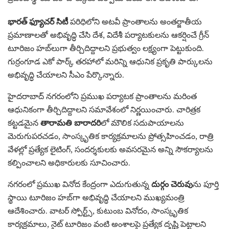
భారత్ ఫ్యూచర్ సిటీ
పరిధిలోని అటవీ ప్రాంతాలను అంతర్జాతీయ
ప్రమాణాలతో అభివృద్ధి చేసి దేశ, విదేశీ పర్యాటకులను ఆకర్షించే గ్రీన్
టూరిజం హబ్‌లుగా తీర్చిదిద్దాలని ప్రభుత్వం లక్ష్యంగా పెట్టుకుంది.
గుర్రంగూడ ఎకో పార్క్ తరహాలో మరిన్ని ఆధునిక ప్రకృతి పార్కులను
అభివృద్ధి చేయాలని సీఎం పేర్కొన్నారు.
హైదరాబాద్ నగరంలోని ప్రముఖ పర్యాటక ప్రాంతాలను మరింత
ఆధునికంగా తీర్చిదిద్దాలని సమావేశంలో నిర్ణయించారు. చారిత్రక
కట్టడమైన
తారామతి బారాదరి
లో మౌలిక సదుపాయాలను
మెరుగుపరచడం, సాంస్కృతిక కార్యక్రమాలను ప్రోత్సహించడం, రాత్రి
వేళల్లో ప్రత్యేక లైటింగ్, సందర్శకులకు అవసరమైన అన్ని సౌకర్యాలను
కల్పించాలని అధికారులకు సూచించారు.
నగరంలో ప్రముఖ వినోద కేంద్రంగా ఎదుగుతున్న
దుర్గం చెరువు
ను పూర్తి
స్థాయి టూరిజం హబ్‌గా అభివృద్ధి చేయాలని ముఖ్యమంత్రి
ఆదేశించారు. వాటర్ స్పోర్ట్స్, కుటుంబ వినోదం, సాంస్కృతిక
కార్యక్రమాలు, నైట్ టూరిజం వంటి అంశాలపై ప్రత్యేక దృష్టి పెట్టాలని