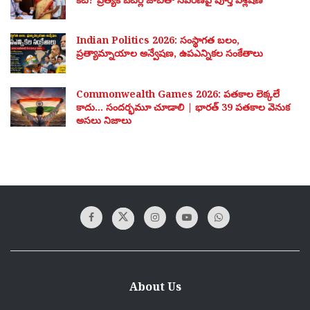
Indian Politics 2026: సంస్థాగత బలం,
ప్రత్యామ్నాయాల అన్వేషణ, ఉపఎన్నికల సంకేతాలు
Commonwealth Games 2026: పతకాల లెక్కలే
కాదు… సందర్భమూ చూడాలి | భారత్ 39 పతకాల వెనుక
అసలు నిజాలు
About Us