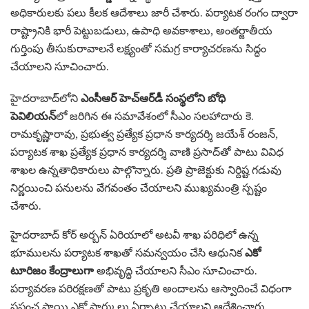
అధికారులకు పలు కీలక ఆదేశాలు జారీ చేశారు. పర్యాటక రంగం ద్వారా
రాష్ట్రానికి భారీ పెట్టుబడులు, ఉపాధి అవకాశాలు, అంతర్జాతీయ
గుర్తింపు తీసుకురావాలనే లక్ష్యంతో సమగ్ర కార్యాచరణను సిద్ధం
చేయాలని సూచించారు.
హైదరాబాద్‌లోని
ఎంసీఆర్ హెచ్ఆర్‌డీ సంస్థలోని బోధి
పెవిలియన్
లో జరిగిన ఈ సమావేశంలో సీఎం సలహాదారు కె.
రామకృష్ణారావు, ప్రభుత్వ ప్రత్యేక ప్రధాన కార్యదర్శి జయేశ్ రంజన్,
పర్యాటక శాఖ ప్రత్యేక ప్రధాన కార్యదర్శి వాణి ప్రసాద్‌తో పాటు వివిధ
శాఖల ఉన్నతాధికారులు పాల్గొన్నారు. ప్రతి ప్రాజెక్టుకు నిర్దిష్ట గడువు
నిర్ణయించి పనులను వేగవంతం చేయాలని ముఖ్యమంత్రి స్పష్టం
చేశారు.
హైదరాబాద్ కోర్ అర్బన్ ఏరియాలో అటవీ శాఖ పరిధిలో ఉన్న
భూములను పర్యాటక శాఖతో సమన్వయం చేసి ఆధునిక
ఎకో
టూరిజం కేంద్రాలుగా
అభివృద్ధి చేయాలని సీఎం సూచించారు.
పర్యావరణ పరిరక్షణతో పాటు ప్రకృతి అందాలను ఆస్వాదించే విధంగా
ప్రపంచ స్థాయి ఎకో పార్కులు ఏర్పాటు చేయాలని ఆదేశించారు.