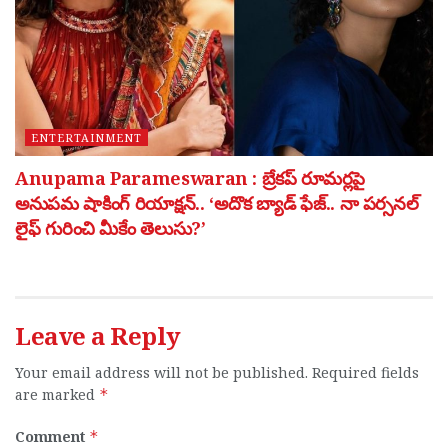
ENTERTAINMENT
Anupama Parameswaran : బ్రేకప్ రూమర్లపై
అనుపమ షాకింగ్ రియాక్షన్.. ‘అదొక బ్యాడ్ ఫేజ్.. నా పర్సనల్
లైఫ్ గురించి మీకేం తెలుసు?’
Leave a Reply
Your email address will not be published.
Required fields
are marked
*
Comment
*