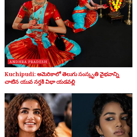
ANDHRA PRADESH
Kuchipudi: అమెరికాలో తెలుగు సంస్కృతి వైభవాన్ని
చాటిన యువ నర్తకి విభా యడవల్లి