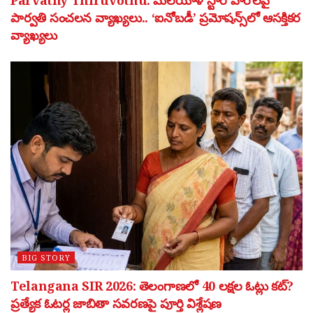
Parvathy Thiruvothu: మలయాళ స్టార్ హీరోలపై
పార్వతి సంచలన వ్యాఖ్యలు.. ‘ఐనోబడీ’ ప్రమోషన్స్‌లో ఆసక్తికర
వ్యాఖ్యలు
BIG STORY
Telangana SIR 2026: తెలంగాణలో 40 లక్షల ఓట్లు కట్?
ప్రత్యేక ఓటర్ల జాబితా సవరణపై పూర్తి విశ్లేషణ