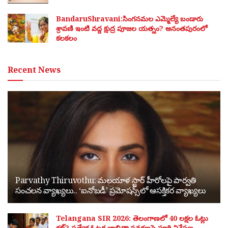
BandaruShravani:సింగనమల ఎమ్మెల్యే బండారు
శ్రావణి ఇంటి వద్ద క్షుద్ర పూజల యత్నం? అనంతపురంలో
కలకలం
Recent News
Parvathy Thiruvothu: మలయాళ స్టార్ హీరోలపై పార్వతి
సంచలన వ్యాఖ్యలు.. ‘ఐనోబడీ’ ప్రమోషన్స్‌లో ఆసక్తికర వ్యాఖ్యలు
Telangana SIR 2026: తెలంగాణలో 40 లక్షల ఓట్లు
కట్? ప్రత్యేక ఓటర్ల జాబితా సవరణపై పూర్తి విశ్లేషణ