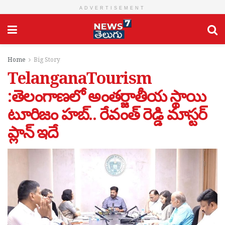
ADVERTISEMENT
Home
Big Story
TelanganaTourism
:తెలంగాణలో అంతర్జాతీయ స్థాయి
టూరిజం హబ్.. రేవంత్ రెడ్డి మాస్టర్
ప్లాన్ ఇదే