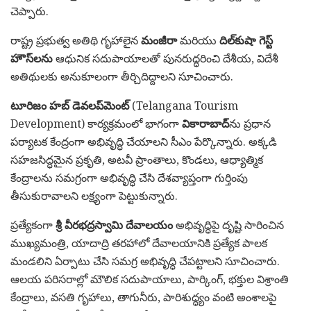
చెప్పారు.
రాష్ట్ర ప్రభుత్వ అతిథి గృహాలైన
మంజీరా
మరియు
దిల్‌కుషా గెస్ట్
హౌస్‌లను
ఆధునిక సదుపాయాలతో పునరుద్ధరించి దేశీయ, విదేశీ
అతిథులకు అనుకూలంగా తీర్చిదిద్దాలని సూచించారు.
టూరిజం హబ్ డెవలప్‌మెంట్
(Telangana Tourism
Development) కార్యక్రమంలో భాగంగా
వికారాబాద్
ను ప్రధాన
పర్యాటక కేంద్రంగా అభివృద్ధి చేయాలని సీఎం పేర్కొన్నారు. అక్కడి
సహజసిద్ధమైన ప్రకృతి, అటవీ ప్రాంతాలు, కొండలు, ఆధ్యాత్మిక
కేంద్రాలను సమగ్రంగా అభివృద్ధి చేసి దేశవ్యాప్తంగా గుర్తింపు
తీసుకురావాలని లక్ష్యంగా పెట్టుకున్నారు.
ప్రత్యేకంగా
శ్రీ వీరభద్రస్వామి దేవాలయం
అభివృద్ధిపై దృష్టి సారించిన
ముఖ్యమంత్రి, యాదాద్రి తరహాలో దేవాలయానికి ప్రత్యేక పాలక
మండలిని ఏర్పాటు చేసి సమగ్ర అభివృద్ధి చేపట్టాలని సూచించారు.
ఆలయ పరిసరాల్లో మౌలిక సదుపాయాలు, పార్కింగ్, భక్తుల విశ్రాంతి
కేంద్రాలు, వసతి గృహాలు, తాగునీరు, పారిశుద్ధ్యం వంటి అంశాలపై