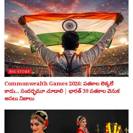
BIG STORY
Commonwealth Games 2026: పతకాల లెక్కలే
కాదు… సందర్భమూ చూడాలి | భారత్ 39 పతకాల వెనుక
అసలు నిజాలు