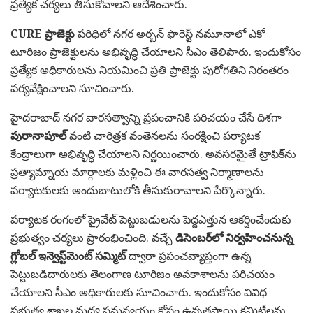
ప్రత్యేక చర్యలు తీసుకోవాలని ఆదేశించారు.
CURE ప్రాజెక్టు
పరిధిలో నగర అర్బన్ ఫారెస్ట్ నమూనాలో ఎకో
టూరిజం ప్రాజెక్టులను అభివృద్ధి చేయాలని సీఎం తెలిపారు. ఇందుకోసం
ప్రత్యేక అధికారులను నియమించి ప్రతి ప్రాజెక్టు పురోగతిని నిరంతరం
పర్యవేక్షించాలని సూచించారు.
హైదరాబాద్ నగర వారసత్వాన్ని ప్రపంచానికి పరిచయం చేసే దిశగా
పురానాపూల్
వంటి చారిత్రక వంతెనలను సంరక్షించి పర్యాటక
కేంద్రాలుగా అభివృద్ధి చేయాలని నిర్ణయించారు. అవసరమైతే ట్రాఫిక్‌ను
ప్రత్యామ్నాయ మార్గాలకు మళ్లించి ఈ వారసత్వ నిర్మాణాలను
పర్యాటకులకు అందుబాటులోకి తీసుకురావాలని పేర్కొన్నారు.
పర్యాటక రంగంలో ప్రైవేట్ పెట్టుబడులను పెద్దఎత్తున ఆకర్షించేందుకు
ప్రభుత్వం చర్యలు ప్రారంభించింది. వచ్చే
డిసెంబర్‌లో నిర్వహించనున్న
గ్లోబల్ ఇన్వెస్ట్‌మెంట్ సమ్మిట్
ద్వారా ప్రపంచవ్యాప్తంగా ఉన్న
పెట్టుబడిదారులకు తెలంగాణ టూరిజం అవకాశాలను పరిచయం
చేయాలని సీఎం అధికారులకు సూచించారు. ఇందుకోసం వివిధ
ప్రభుత్వ శాఖల మధ్య సమన్వయం కోసం ఉన్నతస్థాయి కమిటీలను