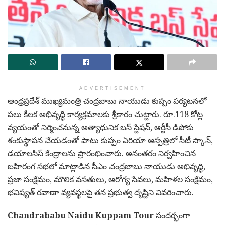
ADVERTISEMENT
ఆంధ్రప్రదేశ్ ముఖ్యమంత్రి చంద్రబాబు నాయుడు కుప్పం పర్యటనలో
పలు కీలక అభివృద్ధి కార్యక్రమాలకు శ్రీకారం చుట్టారు. రూ.118 కోట్ల
వ్యయంతో నిర్మించనున్న అత్యాధునిక బస్ స్టేషన్, ఆర్టీసీ డిపోకు
శంకుస్థాపన చేయడంతో పాటు కుప్పం ఏరియా ఆస్పత్రిలో సీటీ స్కాన్,
డయాలసిస్ కేంద్రాలను ప్రారంభించారు. అనంతరం నిర్వహించిన
బహిరంగ సభలో మాట్లాడిన సీఎం చంద్రబాబు నాయుడు అభివృద్ధి,
ప్రజా సంక్షేమం, మౌలిక వసతులు, ఆరోగ్య సేవలు, మహిళల సంక్షేమం,
భవిష్యత్ రవాణా వ్యవస్థలపై తన ప్రభుత్వ దృష్టిని వివరించారు.
Chandrababu Naidu Kuppam Tour
సందర్భంగా