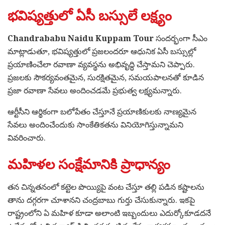
భవిష్యత్తులో ఏసీ బస్సులే లక్ష్యం
Chandrababu Naidu Kuppam Tour
సందర్భంగా సీఎం
మాట్లాడుతూ, భవిష్యత్తులో ప్రజలందరూ ఆధునిక ఏసీ బస్సుల్లో
ప్రయాణించేలా రవాణా వ్యవస్థను అభివృద్ధి చేస్తామని చెప్పారు.
ప్రజలకు సౌకర్యవంతమైన, సురక్షితమైన, సమయపాలనతో కూడిన
ప్రజా రవాణా సేవలు అందించడమే ప్రభుత్వ లక్ష్యమన్నారు.
ఆర్టీసీని ఆర్థికంగా బలోపేతం చేస్తూనే ప్రయాణికులకు నాణ్యమైన
సేవలు అందించేందుకు సాంకేతికతను వినియోగిస్తున్నామని
వివరించారు.
మహిళల సంక్షేమానికి ప్రాధాన్యం
తన చిన్నతనంలో కట్టెల పొయ్యిపై వంట చేస్తూ తల్లి పడిన కష్టాలను
తాను దగ్గరగా చూశానని చంద్రబాబు గుర్తు చేసుకున్నారు. ఇకపై
రాష్ట్రంలోని ఏ మహిళ కూడా అలాంటి ఇబ్బందులు ఎదుర్కోకూడదనే