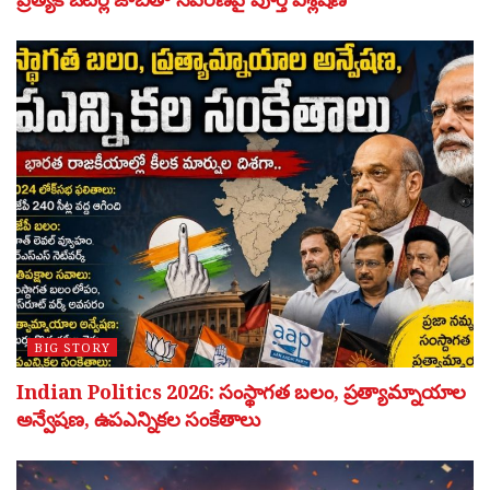
BIG STORY
Indian Politics 2026: సంస్థాగత బలం, ప్రత్యామ్నాయాల
అన్వేషణ, ఉపఎన్నికల సంకేతాలు