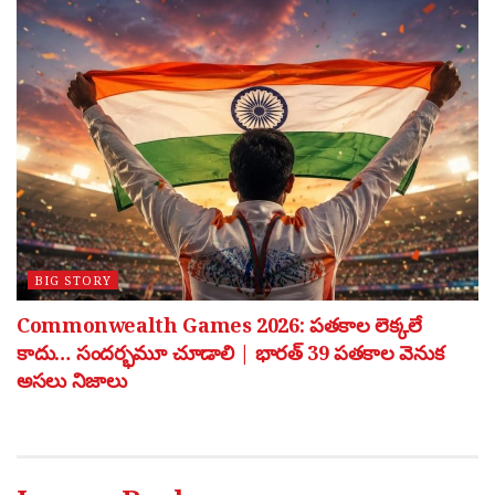
BIG STORY
Commonwealth Games 2026: పతకాల లెక్కలే
కాదు… సందర్భమూ చూడాలి | భారత్ 39 పతకాల వెనుక
అసలు నిజాలు