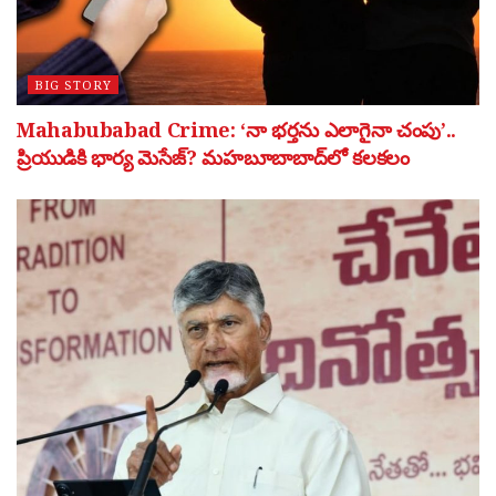
BIG STORY
Mahabubabad Crime: ‘నా భర్తను ఎలాగైనా చంపు’..
ప్రియుడికి భార్య మెసేజ్? మహబూబాబాద్‌లో కలకలం