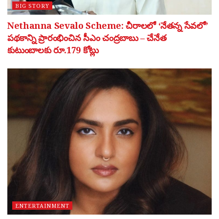
BIG STORY
Nethanna Sevalo Scheme: చీరాలలో ‘నేతన్న సేవలో’
పథకాన్ని ప్రారంభించిన సీఎం చంద్రబాబు – చేనేత
కుటుంబాలకు రూ.179 కోట్లు
ENTERTAINMENT