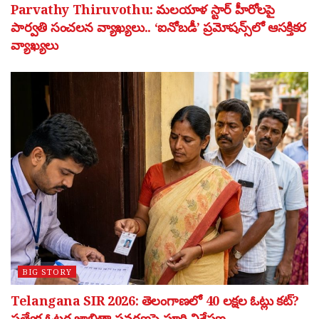
Parvathy Thiruvothu: మలయాళ స్టార్ హీరోలపై
పార్వతి సంచలన వ్యాఖ్యలు.. ‘ఐనోబడీ’ ప్రమోషన్స్‌లో ఆసక్తికర
వ్యాఖ్యలు
BIG STORY
Telangana SIR 2026: తెలంగాణలో 40 లక్షల ఓట్లు కట్?
ప్రత్యేక ఓటర్ల జాబితా సవరణపై పూర్తి విశ్లేషణ