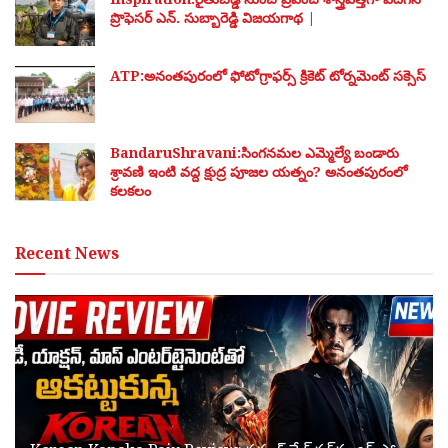
ప్రొఫెసర్ ఎన్. సుబ్బారెడ్డి విజయగాథ |
ATP:అనంతపురంలో ఫోటోగ్రాఫర్స్ క్రికెట్ టోర్నమెంట్ సక్సెస్
BandaruShravani:సింగనమల ఎమ్మెల్యే బండారు
శ్రావణి ఇంటి వద్ద క్షుద్ర పూజల యత్నం? అనంతపురంలో
కలకలం
Recent News