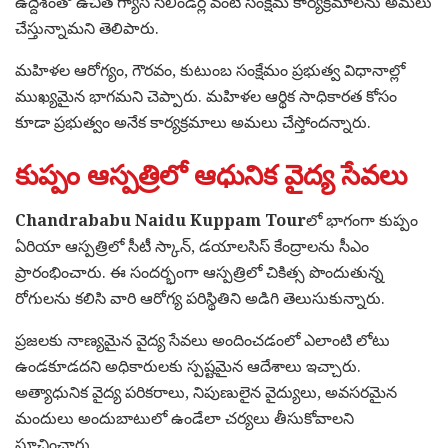
ఉద్దేశంతో ఉచిత గ్యాస్ సిలిండర్ల వంటి సంక్షేమ కార్యక్రమాలను అమలు
చేస్తున్నామని తెలిపారు.
మహిళల ఆరోగ్యం, గౌరవం, కుటుంబ సంక్షేమం ప్రభుత్వ విధానాల్లో
ముఖ్యమైన భాగమని చెప్పారు. మహిళల ఆర్థిక సాధికారత కోసం
కూడా ప్రభుత్వం అనేక కార్యక్రమాలు అమలు చేస్తోందన్నారు.
కుప్పం ఆస్పత్రిలో ఆధునిక వైద్య సేవలు
Chandrababu Naidu Kuppam Tour
లో భాగంగా కుప్పం
ఏరియా ఆస్పత్రిలో సీటీ స్కాన్, డయాలసిస్ కేంద్రాలను సీఎం
ప్రారంభించారు. ఈ సందర్భంగా ఆస్పత్రిలో చికిత్స పొందుతున్న
రోగులను కలిసి వారి ఆరోగ్య పరిస్థితిని అడిగి తెలుసుకున్నారు.
ప్రజలకు నాణ్యమైన వైద్య సేవలు అందించడంలో ఎలాంటి లోటు
ఉండకూడదని అధికారులకు స్పష్టమైన ఆదేశాలు ఇచ్చారు.
అత్యాధునిక వైద్య పరికరాలు, నిపుణులైన వైద్యులు, అవసరమైన
మందులు అందుబాటులో ఉండేలా చర్యలు తీసుకోవాలని
సూచించారు.