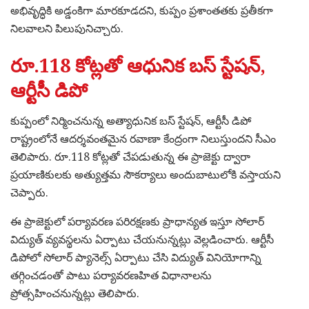
అభివృద్ధికి అడ్డంకిగా మారకూడదని, కుప్పం ప్రశాంతతకు ప్రతీకగా
నిలవాలని పిలుపునిచ్చారు.
రూ.118 కోట్లతో ఆధునిక బస్ స్టేషన్,
ఆర్టీసీ డిపో
కుప్పంలో నిర్మించనున్న అత్యాధునిక బస్ స్టేషన్, ఆర్టీసీ డిపో
రాష్ట్రంలోనే ఆదర్శవంతమైన రవాణా కేంద్రంగా నిలుస్తుందని సీఎం
తెలిపారు. రూ.118 కోట్లతో చేపడుతున్న ఈ ప్రాజెక్టు ద్వారా
ప్రయాణికులకు అత్యుత్తమ సౌకర్యాలు అందుబాటులోకి వస్తాయని
చెప్పారు.
ఈ ప్రాజెక్టులో పర్యావరణ పరిరక్షణకు ప్రాధాన్యత ఇస్తూ సోలార్
విద్యుత్ వ్యవస్థలను ఏర్పాటు చేయనున్నట్లు వెల్లడించారు. ఆర్టీసీ
డిపోలో సోలార్ ప్యానెల్స్ ఏర్పాటు చేసి విద్యుత్ వినియోగాన్ని
తగ్గించడంతో పాటు పర్యావరణహిత విధానాలను
ప్రోత్సహించనున్నట్లు తెలిపారు.