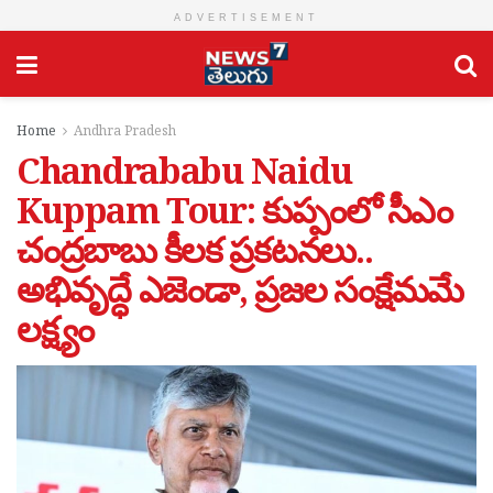
ADVERTISEMENT
Home
Andhra Pradesh
Chandrababu Naidu
Kuppam Tour: కుప్పంలో సీఎం
చంద్రబాబు కీలక ప్రకటనలు..
అభివృద్ధే ఎజెండా, ప్రజల సంక్షేమమే
లక్ష్యం