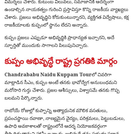
విమర్శలు చేశారు. కుటుంబ విలువలు, సమాజానికి ఆదర్శంగా
ఉండాల్సిన నాయకత్వం గురించి ప్రస్తావిస్తూ కొన్ని రాజకీయ వ్యాఖ్యలు
చేశారు. ప్రజలు అభివృద్ధిని కోరుకుంటున్నారని, వ్యక్తిగత విద్వేషాలు, కక్ష
రాజకీయాలకు కుప్పంలో స్థానం లేదని అన్నారు.
కుప్పం ప్రజలు ఎప్పుడూ అభివృద్ధికి ప్రాధాన్యత ఇచ్చారని, అదే
స్ఫూర్తితో ముందుకు సాగాలని పిలుపునిచ్చారు.
కుప్పం అభివృద్ధే రాష్ట్ర ప్రగతికి మార్గం
Chandrababu Naidu Kuppam Tour
లో చివరిగా
మాట్లాడిన సీఎం, కుప్పం అంటే తనకు భావోద్వేగ అనుబంధమని
మరోసారి గుర్తు చేశారు. ప్రజల ఆశీస్సులు, విశ్వాసమే తనకు గొప్ప
బలమని పేర్కొన్నారు.
రాబోయే రోజుల్లో కుప్పాన్ని అత్యాధునిక మౌలిక వసతులు,
ప్రపంచస్థాయి రవాణా, నాణ్యమైన వైద్యం, పరిశ్రమలు, పెట్టుబడులు,
ఉపాధి అవకాశాలతో రాష్ట్రంలోనే ఆదర్శ నియోజకవర్గంగా
తీర్చిదిద్దుతామని హామీ ఇచ్చారు. అభివృద్ధే తమ ప్రభుత్వ ప్రధాన