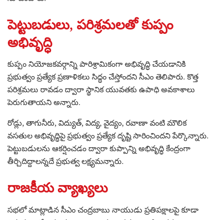
పెట్టుబడులు, పరిశ్రమలతో కుప్పం
అభివృద్ధి
కుప్పం నియోజకవర్గాన్ని పారిశ్రామికంగా అభివృద్ధి చేయడానికి
ప్రభుత్వం ప్రత్యేక ప్రణాళికలు సిద్ధం చేస్తోందని సీఎం తెలిపారు. కొత్త
పరిశ్రమలు రావడం ద్వారా స్థానిక యువతకు ఉపాధి అవకాశాలు
పెరుగుతాయని అన్నారు.
రోడ్లు, తాగునీరు, విద్యుత్, విద్య, వైద్యం, రవాణా వంటి మౌలిక
వసతుల అభివృద్ధిపై ప్రభుత్వం ప్రత్యేక దృష్టి సారించిందని పేర్కొన్నారు.
పెట్టుబడులను ఆకర్షించడం ద్వారా కుప్పాన్ని అభివృద్ధి కేంద్రంగా
తీర్చిదిద్దాలన్నదే ప్రభుత్వ లక్ష్యమన్నారు.
రాజకీయ వ్యాఖ్యలు
సభలో మాట్లాడిన సీఎం చంద్రబాబు నాయుడు ప్రతిపక్షాలపై కూడా