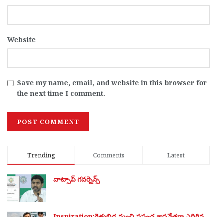
Website
Save my name, email, and website in this browser for
the next time I comment.
Trending
Comments
Latest
వాట్సాప్ గవర్నెన్స్
Inspiration:రైతుబిడ్డ నుంచి ప్రపంచ శాస్త్రవేత్తగా ఎదిగిన