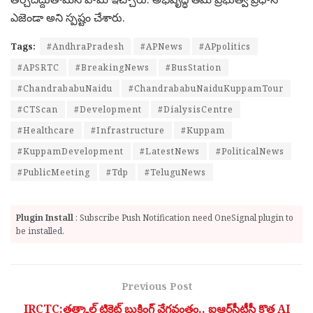
ఎజెండా అని స్పష్టం చేశారు.
Tags:
#AndhraPradesh
#APNews
#APpolitics
#APSRTC
#BreakingNews
#BusStation
#ChandrababuNaidu
#ChandrababuNaiduKuppamTour
#CTScan
#Development
#DialysisCentre
#Healthcare
#Infrastructure
#Kuppam
#KuppamDevelopment
#LatestNews
#PoliticalNews
#PublicMeeting
#Tdp
#TeluguNews
Plugin Install
: Subscribe Push Notification need OneSignal plugin to
be installed.
Previous Post
IRCTC:తత్కాల్ టికెట్ బుకింగ్ వేగవంతం.. ఐఆర్‌సీటీసీ కొత్త AI