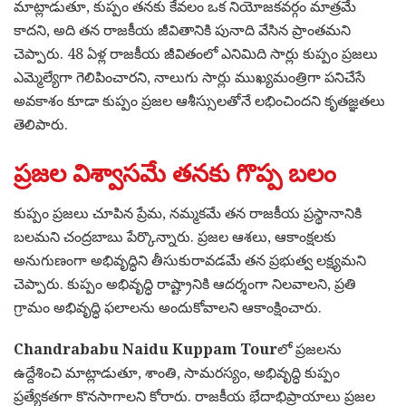
మాట్లాడుతూ, కుప్పం తనకు కేవలం ఒక నియోజకవర్గం మాత్రమే
కాదని, అది తన రాజకీయ జీవితానికి పునాది వేసిన ప్రాంతమని
చెప్పారు. 48 ఏళ్ల రాజకీయ జీవితంలో ఎనిమిది సార్లు కుప్పం ప్రజలు
ఎమ్మెల్యేగా గెలిపించారని, నాలుగు సార్లు ముఖ్యమంత్రిగా పనిచేసే
అవకాశం కూడా కుప్పం ప్రజల ఆశీస్సులతోనే లభించిందని కృతజ్ఞతలు
తెలిపారు.
ప్రజల విశ్వాసమే తనకు గొప్ప బలం
కుప్పం ప్రజలు చూపిన ప్రేమ, నమ్మకమే తన రాజకీయ ప్రస్థానానికి
బలమని చంద్రబాబు పేర్కొన్నారు. ప్రజల ఆశలు, ఆకాంక్షలకు
అనుగుణంగా అభివృద్ధిని తీసుకురావడమే తన ప్రభుత్వ లక్ష్యమని
చెప్పారు. కుప్పం అభివృద్ధి రాష్ట్రానికి ఆదర్శంగా నిలవాలని, ప్రతి
గ్రామం అభివృద్ధి ఫలాలను అందుకోవాలని ఆకాంక్షించారు.
Chandrababu Naidu Kuppam Tour
లో ప్రజలను
ఉద్దేశించి మాట్లాడుతూ, శాంతి, సామరస్యం, అభివృద్ధి కుప్పం
ప్రత్యేకతగా కొనసాగాలని కోరారు. రాజకీయ భేదాభిప్రాయాలు ప్రజల