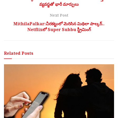
వ్యవస్థతో భారీ మార్పులు
Next Post
MithilaPalkar:చీరకట్టులో మెరిసిన మిథిలా పాల్కర్..
Netflixలో Super Subbu స్ట్రీమింగ్
Related
Posts