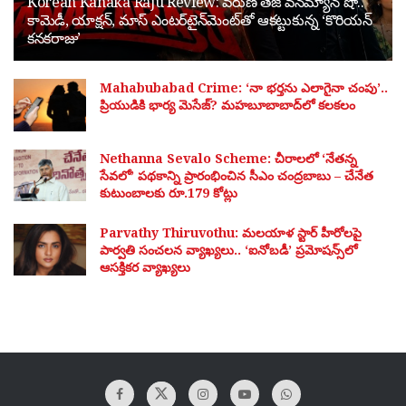
Korean Kanaka Raju Review: వరుణ్ తేజ్ వన్‌మ్యాన్ షో..
కామెడీ, యాక్షన్, మాస్ ఎంటర్‌టైన్‌మెంట్‌తో ఆకట్టుకున్న ‘కొరియన్
కనకరాజు’
Mahabubabad Crime: ‘నా భర్తను ఎలాగైనా చంపు’..
ప్రియుడికి భార్య మెసేజ్? మహబూబాబాద్‌లో కలకలం
Nethanna Sevalo Scheme: చీరాలలో ‘నేతన్న
సేవలో’ పథకాన్ని ప్రారంభించిన సీఎం చంద్రబాబు – చేనేత
కుటుంబాలకు రూ.179 కోట్లు
Parvathy Thiruvothu: మలయాళ స్టార్ హీరోలపై
పార్వతి సంచలన వ్యాఖ్యలు.. ‘ఐనోబడీ’ ప్రమోషన్స్‌లో
ఆసక్తికర వ్యాఖ్యలు