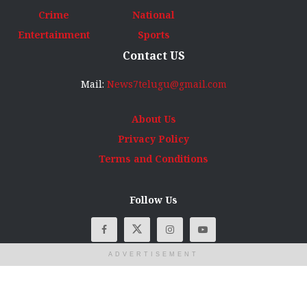
Crime
National
Entertainment
Sports
Contact US
Mail:
News7telugu@gmail.com
About Us
Privacy Policy
Terms and Conditions
Follow Us
ADVERTISEMENT
© Copyright
News7Telugu
2025 All rights reserved. Designed, developed
and maintained by
AS Digital Info