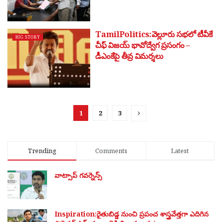
TamilPolitics:వెల్లూరు సభలో టీవీకే
BIG STORY
చీఫ్ విజయ్ భావోద్వేగ ప్రసంగం –
డీఎంకేపై తీవ్ర విమర్శలు
1
2
3
Trending
Comments
Latest
వాట్సాప్ గవర్నెన్స్
Inspiration:రైతుబిడ్డ నుంచి ప్రపంచ శాస్త్రవేత్తగా ఎదిగిన