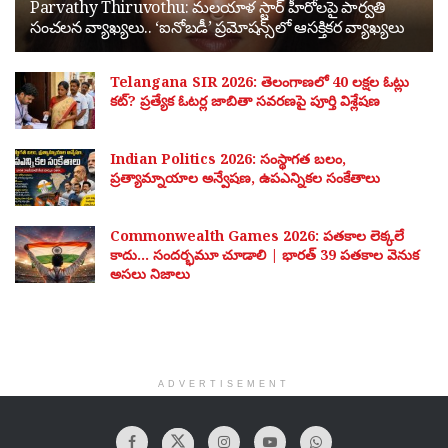
Parvathy Thiruvothu: మలయాళ స్టార్ హీరోలపై పార్వతి
సంచలన వ్యాఖ్యలు.. ‘ఐనోబడీ’ ప్రమోషన్స్‌లో ఆసక్తికర వ్యాఖ్యలు
Telangana SIR 2026: తెలంగాణలో 40 లక్షల ఓట్లు
కట్? ప్రత్యేక ఓటర్ల జాబితా సవరణపై పూర్తి విశ్లేషణ
Indian Politics 2026: సంస్థాగత బలం,
ప్రత్యామ్నాయాల అన్వేషణ, ఉపఎన్నికల సంకేతాలు
Commonwealth Games 2026: పతకాల లెక్కలే
కాదు… సందర్భమూ చూడాలి | భారత్ 39 పతకాల వెనుక
అసలు నిజాలు
ADVERTISEMENT