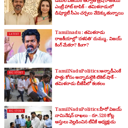
డబుల్ విజయం తర్వాత త్రిష రాజకీయ
ఎంట్రీ హాట్ టాపిక్ – తమిళనాడులో
డిప్యూటీ సీఎం చర్చలు వేడెక్కుతున్నాయి
Tamilnadu : తమిళనాడు
LATEST
రాజకీయాల్లో ‘దళపతి’ దుమ్ము.. విజయ్
కింగ్ మేకరా? కింగా?
TamilNaduPolitics:అన్నాడీఎంకే
BIG STORY
పొత్తు కోసం అన్నామలైకి టికెట్ షాక్ –
తమిళనాడు బీజేపీలో కలకలం
TamilNaduPolitics:హీరో విజయ్
BIG STORY
నామినేషన్ దాఖలు – రూ.520 కోట్ల
ఆస్తులు వెల్లడించిన టీవీకే అధ్యక్షుడు