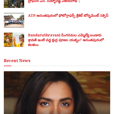
ప్రొఫెసర్ ఎన్. సుబ్బారెడ్డి విజయగాథ |
ATP:అనంతపురంలో ఫోటోగ్రాఫర్స్ క్రికెట్ టోర్నమెంట్ సక్సెస్
BandaruShravani:సింగనమల ఎమ్మెల్యే బండారు
శ్రావణి ఇంటి వద్ద క్షుద్ర పూజల యత్నం? అనంతపురంలో
కలకలం
Recent News