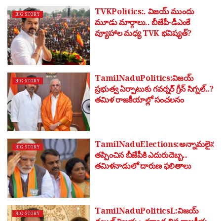
TVKPolitics:. విజయ్ ముందు
BIG STORY
మూడు మార్గాలు.. బీజేపీ-డీఎంకే
వ్యూహాల మధ్య TVK భవిష్యత్?
TamilNaduPolitics:విజయ్
BIG STORY
ప్రభుత్వ ఏర్పాటుకు గవర్నర్ గ్రీన్ సిగ్నల్..?
తమిళ రాజకీయాల్లో సంచలనం
TamilNaduElections:అన్నామలైను
BIG STORY
తప్పించిన బీజేపీకి ఎదురుదెబ్బ..
తమిళనాడులో దారుణ ఫలితాలు
TamilNaduPoliticsL:విజయ్
BIG STORY