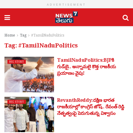
ADVERTISEMENT
Home
Tag
#TamilNaduPolitics
Tag:
#TamilNaduPolitics
TamilNaduPolitics:BJPకి
BIG STORY
గుడ్‌బై.. అన్నామలై కొత్త రాజకీయ
ప్రయాణం వైపు!
RevanthReddy:దక్షిణ భారత
BIG STORY
రాజకీయాల్లో కాంగ్రెస్ జోష్.. రేవంత్ రెడ్డి
నేతృత్వంపై పెరుగుతున్న విశ్వాసం