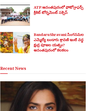
ATP:అనంతపురంలో ఫోటోగ్రాఫర్స్
క్రికెట్ టోర్నమెంట్ సక్సెస్
BandaruShravani:సింగనమల
ఎమ్మెల్యే బండారు శ్రావణి ఇంటి వద్ద
క్షుద్ర పూజల యత్నం?
అనంతపురంలో కలకలం
Recent News