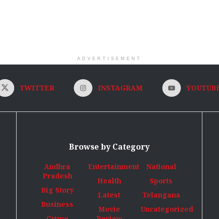
ADVERTISEMENT
TWITTER
INSTAGRAM
YOUTUB
Browse by Category
Andhra
Entertainment
National
Pradesh
Health
Sports
Big Story
Latest
Telangana
Business
Movie
Uncategorized
Crime
Review