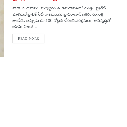
నారా చంద్రబాబు, ముఖ్యమంత్రి అమరావతిలో మొత్తం ప్రైవేట్
భూములే.హైటెక్ సిటి రాకముందు హైదరాబాద్ ఎకరం రూ.లక్ష
ఉండేది.. ఇప్పుడు రూ.100 కోట్లకు చేరింది.పరిశ్రమలు, అభివృద్ధితో
భూమి విలువ ...
DETAILS
READ MORE