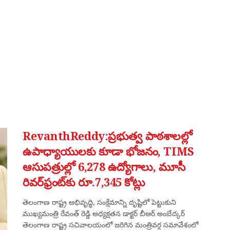
RevanthReddy:ప్రభుత్వ పాఠశాలల్లో
ఉపాధ్యాయులకు కూడా భోజనం, TIMS
ఆసుపత్రుల్లో 6,278 ఉద్యోగాలు, మూసీ
రివర్‌ఫ్రంట్‌కు రూ.7,345 కోట్లు
తెలంగాణ రాష్ట్ర అభివృద్ధి, సంక్షేమాన్ని దృష్టిలో పెట్టుకుని
ముఖ్యమంత్రి రేవంత్ రెడ్డి అధ్యక్షతన డాక్టర్ బీఆర్ అంబేద్కర్
తెలంగాణ రాష్ట్ర సచివాలయంలో జరిగిన మంత్రివర్గ సమావేశంలో