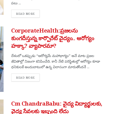
పలు ...
DETAILS
READ MORE
CorporateHealth:ప్రజలను
కుంగదీస్తున్న కార్పొరేట్ వైద్యం.. ఆరోగ్యం
హక్కా? వ్యాపారమా?
దేశంలో ఒకప్పుడు “ఆరోగ్యమే మహాభాగ్యం” అనే మాట ప్రజల
జీవితాల్లో నిజంగా కనిపించేది. కానీ నేటి పరిస్థితుల్లో ఆరోగ్యం కూడా
ధనికులకే అందుబాటులో ఉన్న విలాసంగా మారుతోందనే ...
DETAILS
READ MORE
Cm ChandraBabu: వైద్య విద్యార్థులకు,
వైద్య సేవలకు ఇబ్బంది లేదు