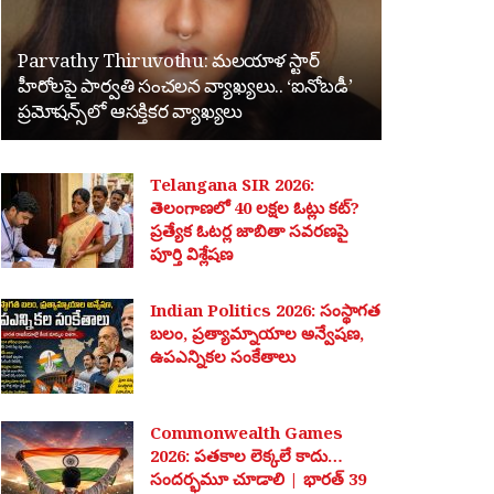
Parvathy Thiruvothu: మలయాళ స్టార్
హీరోలపై పార్వతి సంచలన వ్యాఖ్యలు.. ‘ఐనోబడీ’
ప్రమోషన్స్‌లో ఆసక్తికర వ్యాఖ్యలు
Telangana SIR 2026:
తెలంగాణలో 40 లక్షల ఓట్లు కట్?
ప్రత్యేక ఓటర్ల జాబితా సవరణపై
పూర్తి విశ్లేషణ
Indian Politics 2026: సంస్థాగత
బలం, ప్రత్యామ్నాయాల అన్వేషణ,
ఉపఎన్నికల సంకేతాలు
Commonwealth Games
2026: పతకాల లెక్కలే కాదు…
సందర్భమూ చూడాలి | భారత్ 39