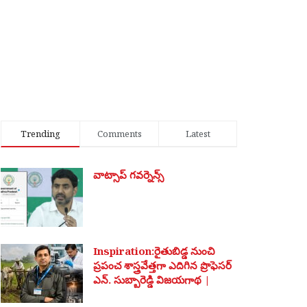
Trending
Comments
Latest
వాట్సాప్ గవర్నెన్స్
Inspiration:రైతుబిడ్డ నుంచి
ప్రపంచ శాస్త్రవేత్తగా ఎదిగిన ప్రొఫెసర్
ఎన్. సుబ్బారెడ్డి విజయగాథ |