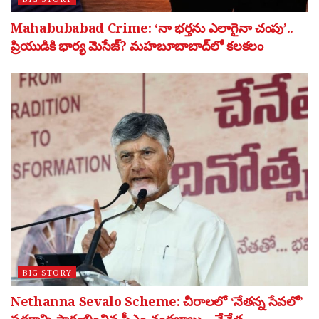
Mahabubabad Crime: ‘నా భర్తను ఎలాగైనా చంపు’..
ప్రియుడికి భార్య మెసేజ్? మహబూబాబాద్‌లో కలకలం
BIG STORY
Nethanna Sevalo Scheme: చీరాలలో ‘నేతన్న సేవలో’
పథకాన్ని ప్రారంభించిన సీఎం చంద్రబాబు – చేనేత