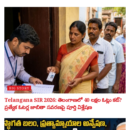
BIG STORY
Telangana SIR 2026: తెలంగాణలో 40 లక్షల ఓట్లు కట్?
ప్రత్యేక ఓటర్ల జాబితా సవరణపై పూర్తి విశ్లేషణ