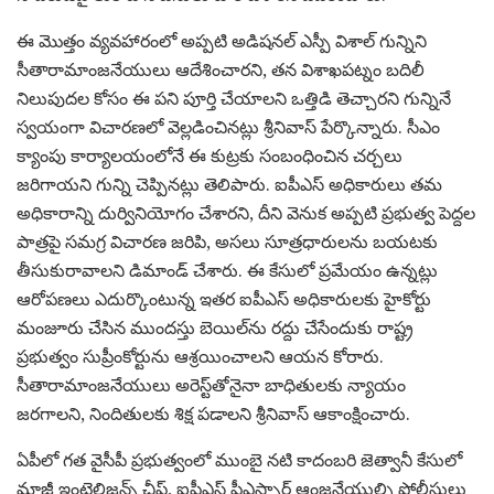
ఈ మొత్తం వ్యవహారంలో అప్పటి అడిషనల్ ఎస్పీ విశాల్ గున్నిని
సీతారామాంజనేయులు ఆదేశించారని, తన విశాఖపట్నం బదిలీ
నిలుపుదల కోసం ఈ పని పూర్తి చేయాలని ఒత్తిడి తెచ్చారని గున్నినే
స్వయంగా విచారణలో వెల్లడించినట్లు శ్రీనివాస్ పేర్కొన్నారు. సీఎం
క్యాంపు కార్యాలయంలోనే ఈ కుట్రకు సంబంధించిన చర్చలు
జరిగాయని గున్ని చెప్పినట్లు తెలిపారు. ఐపీఎస్ అధికారులు తమ
అధికారాన్ని దుర్వినియోగం చేశారని, దీని వెనుక అప్పటి ప్రభుత్వ పెద్దల
పాత్రపై సమగ్ర విచారణ జరిపి, అసలు సూత్రధారులను బయటకు
తీసుకురావాలని డిమాండ్ చేశారు. ఈ కేసులో ప్రమేయం ఉన్నట్లు
ఆరోపణలు ఎదుర్కొంటున్న ఇతర ఐపీఎస్ అధికారులకు హైకోర్టు
మంజూరు చేసిన ముందస్తు బెయిల్‌ను రద్దు చేసేందుకు రాష్ట్ర
ప్రభుత్వం సుప్రీంకోర్టును ఆశ్రయించాలని ఆయన కోరారు.
సీతారామాంజనేయులు అరెస్ట్‌తోనైనా బాధితులకు న్యాయం
జరగాలని, నిందితులకు శిక్ష పడాలని శ్రీనివాస్ ఆకాంక్షించారు.
ఏపీలో గత వైసీపీ ప్రభుత్వంలో ముంబై నటి కాదంబరి జెత్వానీ కేసులో
మాజీ ఇంటెలిజన్స్ ఛీఫ్, ఐపీఎస్ పీఎస్సార్ ఆంజనేయుల్ని పోలీసులు