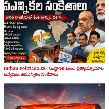
BIG STORY
Indian Politics 2026: సంస్థాగత బలం, ప్రత్యామ్నాయాల
అన్వేషణ, ఉపఎన్నికల సంకేతాలు