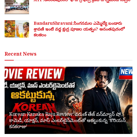
BandaruShravani:సింగనమల ఎమ్మెల్యే బండారు
శ్రావణి ఇంటి వద్ద క్షుద్ర పూజల యత్నం? అనంతపురంలో
కలకలం
Recent News
Korean Kanaka Raju Review: వరుణ్ తేజ్ వన్‌మ్యాన్ షో..
కామెడీ, యాక్షన్, మాస్ ఎంటర్‌టైన్‌మెంట్‌తో ఆకట్టుకున్న ‘కొరియన్
కనకరాజు’