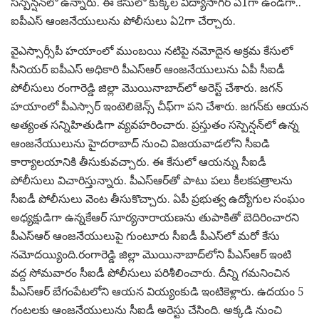
సస్పెన్షన్‌లో ఉన్నారు. ఈ కేసులో కుక్కల విద్యాసాగర్ ఏ1గా ఉండగా..
ఐపీఎస్ ఆంజనేయులును పోలీసులు ఏ2గా చేర్చారు.
వైఎస్సార్సీపీ హయాంలో ముంబయి నటిపై నమోదైన అక్రమ కేసులో
సీనియర్ ఐపీఎస్ అధికారి పీఎస్ఆర్ ఆంజనేయులును ఏపీ సీఐడీ
పోలీసులు రంగారెడ్డి జిల్లా మొయినాబాద్​లో అరెస్ట్ చేశారు. జగన్
హయాంలో పీఎస్సార్ ఇంటెలిజెన్స్ చీఫ్​గా పని చేశారు. జగన్​కు ఆయన
అత్యంత సన్నిహితుడిగా వ్యవహరించారు. ప్రస్తుతం సస్పెన్షన్​లో ఉన్న
ఆంజనేయులును హైదరాబాద్ నుంచి విజయవాడలోని సీఐడి
కార్యాలయానికి తీసుకువచ్చారు. ఈ కేసులో ఆయన్ను సీఐడీ
పోలీసులు విచారిస్తున్నారు. పీఎస్‌ఆర్‌తో పాటు పలు కీలకపత్రాలను
సీఐడీ పోలీసులు వెంట తీసుకొచ్చారు. ఏపీ ప్రభుత్వ ఉద్యోగుల సంఘం
అధ్యక్షుడిగా ఉన్నకేఆర్‌ సూర్యనారాయణను తుపాకితో బెదిరించారని
పీఎస్‌ఆర్‌ ఆంజనేయులుపై గుంటూరు సీఐడీ పీఎస్‌లో మరో కేసు
నమోదయ్యింది.రంగారెడ్డి జిల్లా మొయినాబాద్‌లోని పీఎస్‌ఆర్‌ ఇంటి
వద్ద సోమవారం సీఐడీ పోలీసులు పరిశీలించారు. దీన్ని గమనించిన
పీఎస్‌ఆర్‌ బేగంపేటలోని ఆయన వియ్యంకుడి ఇంటికెళ్లారు. ఉదయం 5
గంటలకు ఆంజనేయులును సీఐడీ అరెస్టు చేసింది. అక్కడి నుంచి