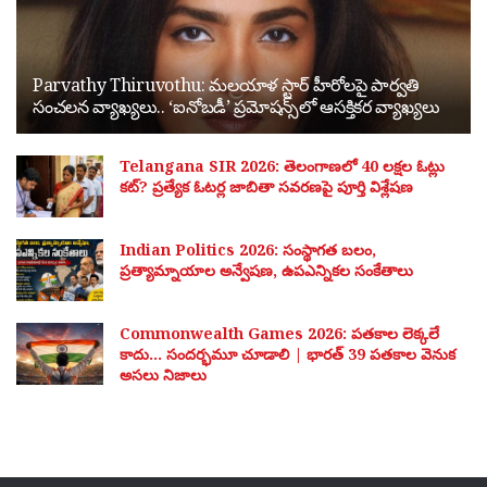
Parvathy Thiruvothu: మలయాళ స్టార్ హీరోలపై పార్వతి
సంచలన వ్యాఖ్యలు.. ‘ఐనోబడీ’ ప్రమోషన్స్‌లో ఆసక్తికర వ్యాఖ్యలు
Telangana SIR 2026: తెలంగాణలో 40 లక్షల ఓట్లు
కట్? ప్రత్యేక ఓటర్ల జాబితా సవరణపై పూర్తి విశ్లేషణ
Indian Politics 2026: సంస్థాగత బలం,
ప్రత్యామ్నాయాల అన్వేషణ, ఉపఎన్నికల సంకేతాలు
Commonwealth Games 2026: పతకాల లెక్కలే
కాదు… సందర్భమూ చూడాలి | భారత్ 39 పతకాల వెనుక
అసలు నిజాలు