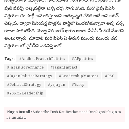
కార్యక్రమాలు చేపట్టాలని సూచించారు. మరి జగన్ ఈ విధంగా పీఏసీకి
ఫుల్ పవర్స్ ఇచ్చినట్లేనా అన్న చర్చ సాగుతోంది. మరో వైపు పీఏసీ
నిర్ణయాలను పార్టీ ఆమోదిస్తుందని అత్యున్నత వేదిక అదే అని జగన్
చెప్పడం ద్వారా సీనియర్ల పాత్రను పార్టీలో పెంచబోతున్నారా అన్న చర్చ
కూదా సాగుతోంది. మొత్తానికి జగన్ భారం అంతా పీఏసీ మీదనే వేశారని
అంటున్నారు. చూడాలి మరి పీఏసీ ఏ తీరున ముందు ముందు తన
నిర్ణయాలతో వైసీపీని నడిపిస్తుందో.
Tags:
#AndhraPradeshPolitics
#APpolitics
#JaganGovernance
#JaganImpact
#JaganPoliticalStrategy
#LeadershipMatters
#PAC
#PoliticalStrategy
#ysjagan
#Ysrcp
#YSRCPLeadership
Plugin Install
: Subscribe Push Notification need OneSignal plugin to
be installed.