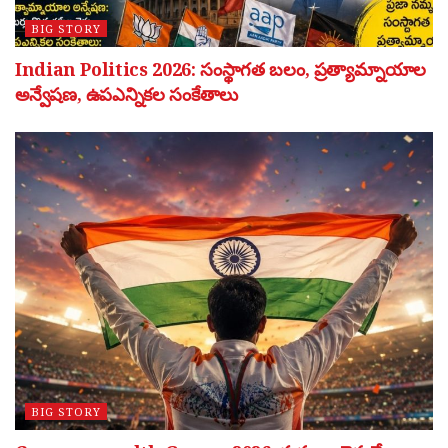
BIG STORY
Indian Politics 2026: సంస్థాగత బలం, ప్రత్యామ్నాయాల
అన్వేషణ, ఉపఎన్నికల సంకేతాలు
BIG STORY