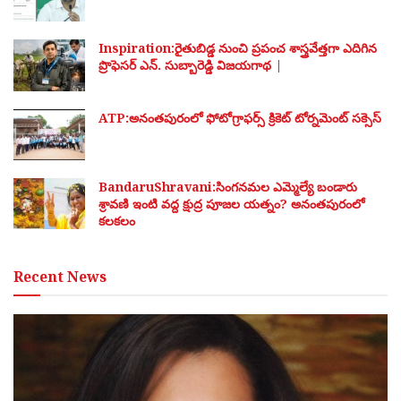
Inspiration:రైతుబిడ్డ నుంచి ప్రపంచ శాస్త్రవేత్తగా ఎదిగిన
ప్రొఫెసర్ ఎన్. సుబ్బారెడ్డి విజయగాథ |
ATP:అనంతపురంలో ఫోటోగ్రాఫర్స్ క్రికెట్ టోర్నమెంట్ సక్సెస్
BandaruShravani:సింగనమల ఎమ్మెల్యే బండారు
శ్రావణి ఇంటి వద్ద క్షుద్ర పూజల యత్నం? అనంతపురంలో
కలకలం
Recent News