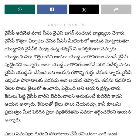
ADVERTISEMENT
వైసీపీ అధినేత మాజీ సీఎం వైఎస్ జగన్ సంచలన వ్యాఖ్యలు చేశారు.
వైసీపీ కొత్తగా ఏర్పాటు చేసిన పీఏసీ మీటింగులో ఆయన మాట్లాడుతూ
యుద్ధానికి వైసీపీకి మధ్య ఉన్న కనెక్షన్ ని ఆసక్తికరంగా చెప్పారు.
యుద్ధం మనకు కొత్త కాదని అంటూ యుద్ధ వాతావరణం నుంచే వైసీపీ
పుట్టిందని అన్నారు. అలా యుద్ధ వాతావరణంలోనే పెరిగి పదేళ్ళ పాటు
వైసీపీ యుద్ధమే చేసింది అని ఆయన గతాన్ని గుర్తు చేసుకున్నారు.వైసీపీ
ఎపుడూ పోరాటాలకు వెరవదు అని ఆయన చెప్పారు. తనను పదహారు
నెలల పాటు జైలులో ఉంచారు, ఏమైంది అని ఆయన ప్రశ్నించారు.
కేసులు పెట్టి వైసీపీ వారిని బెదిరించాలని అనుకుంటే కుదిరేది కాదని
ఆయన అన్నారు. కేసులతో జైలు పాలు చేయవచ్చు కానీ కూటమి
ప్రభుత్వం మీద పెరిగిన ప్రజా వ్యతిరేకతను ఎవరూ తగ్గించలేరని ఆయన
అన్నారు.
ప్రజల సమస్యల గురించి పోరాటాలు చేస్తే కచ్చితంగా వారి అండ