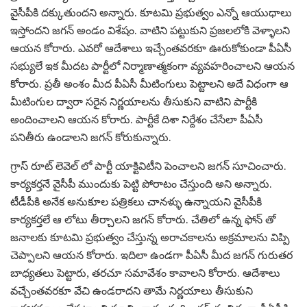
వైసీపీకి దక్కుతుందని అన్నారు. కూటమి ప్రభుత్వం ఎన్నో ఆయుధాలు
ఇస్తోందని జగన్ అండం విశేషం. వాటిని పట్టుకుని ప్రజలలోకి వెళ్ళాలని
ఆయన కోరారు. ఎవరో ఆదేశాలు ఇచ్చేంతవరకూ ఊరుకోకుండా పీఏసీ
సభ్యులే ఇక మీదట పార్టీలో నిర్మాణాత్మకంగా వ్యవహరించాలని ఆయన
కోరారు. ప్రతీ అంశం మీద పీఏసీ మీటింగులు పెట్టాలని అదే విధంగా ఆ
మీటింగుల ద్వారా సరైన నిర్ణయాలను తీసుకుని వాటిని పార్టీకి
అందించాలని ఆయన కోరారు. పార్టీకే దిశా నిర్దేశం చేసేలా పీఏసీ
పనితీరు ఉండాలని జగన్ కోరుకున్నారు.
గ్రాస్ రూట్ లెవెల్ లో పార్టీ యాక్టివిటీని పెంచాలని జగన్ సూచించారు.
కార్యకర్తనే వైసీపీ ముందుకు పెట్టి పోరాటం చేస్తుంది అని అన్నారు.
టీడీపీకి అనేక అనుకూల పత్రికలు చానళ్ళు ఉన్నాయని వైసీపీకి
కార్యకర్తలే ఆ లోటు తీర్చాలని జగన్ కోరారు. చేతిలో ఉన్న ఫోన్ తో
జనాలకు కూటమి ప్రభుత్వం చేస్తున్న అరాచకాలను అక్రమాలను విప్పి
చెప్పాలని ఆయన కోరారు. ఇదిలా ఉండగా పీఏసీ మీద జగన్ గురుతర
బాధ్యతలు పెట్టారు, తరచూ సమావేశం కావాలని కోరారు. ఆదేశాలు
వచ్చేంతవరకూ వేచి ఉండరాదని తామే నిర్ణయాలు తీసుకుని