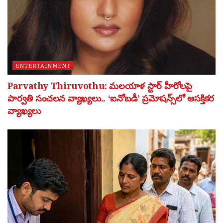
ENTERTAINMENT
Parvathy Thiruvothu: మలయాళ స్టార్ హీరోలపై
పార్వతి సంచలన వ్యాఖ్యలు.. ‘ఐనోబడీ’ ప్రమోషన్స్‌లో ఆసక్తికర
వ్యాఖ్యలు