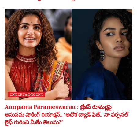
ENTERTAINMENT
Anupama Parameswaran : బ్రేకప్ రూమర్లపై
అనుపమ షాకింగ్ రియాక్షన్.. ‘అదొక బ్యాడ్ ఫేజ్.. నా పర్సనల్
లైఫ్ గురించి మీకేం తెలుసు?’