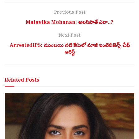
Previous Post
Malavika Mohanan: అలసిపొతే ఎలా..?
Next Post
ArrestedIPS: ముంబయి నటి కేసులో మాజీ ఇంటెలిజెన్స్ చీఫ్
అరెస్ట్
Related
Posts