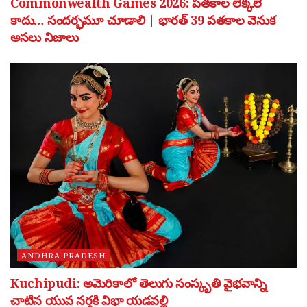
Commonwealth Games 2026: పతకాల లెక్కలే
కాదు… సందర్భమూ చూడాలి | భారత్ 39 పతకాల వెనుక
అసలు నిజాలు
ANDHRA PRADESH
Kuchipudi: అమెరికాలో తెలుగు సంస్కృతి వైభవాన్ని
చాటిన యువ నర్తకి విభా యడవల్లి