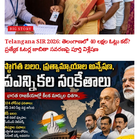
BIG STORY
Telangana SIR 2026: తెలంగాణలో 40 లక్షల ఓట్లు కట్?
ప్రత్యేక ఓటర్ల జాబితా సవరణపై పూర్తి విశ్లేషణ