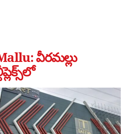
allu: వీరమల్లు
లెక్స్‌లో