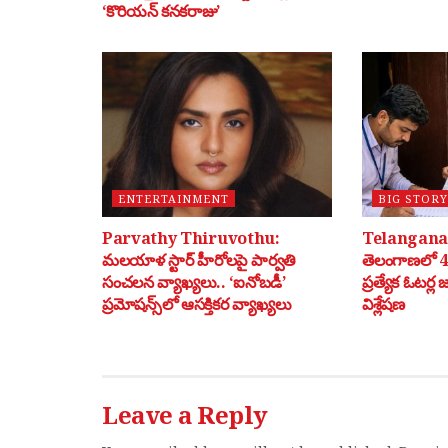
‘కొరియన్ కనకరాజు’
ENTERTAINMENT
BIG STORY
Parvathy Thiruvothu:
Telangana 
మలయాళ స్టార్ హీరోలపై పార్వతి
తెలంగాణలో 40
సంచలన వ్యాఖ్యలు.. ‘ఐనోబడీ’
ప్రత్యేక ఓటర్ల
ప్రమోషన్స్‌లో ఆసక్తికర వ్యాఖ్యలు
విశ్లేషణ
Leave a Reply