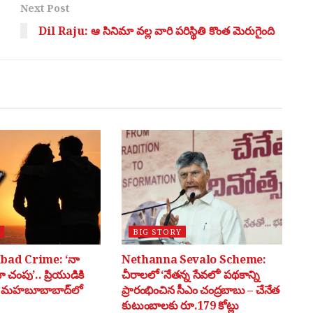
Next Post
Dil Raju: ఆ సినిమా వల్ల వారి పరిస్థితి కొంత మెరుగైంది
BIG STORY
ad Crime: ‘నా
Nethanna Sevalo Scheme:
ా చంపు’.. ప్రియుడికి
చీరాలలో ‘నేతన్న సేవలో’ పథకాన్ని
్? మహబూబాబాద్‌లో
ప్రారంభించిన సీఎం చంద్రబాబు – చేనేత
కుటుంబాలకు రూ.179 కోట్లు