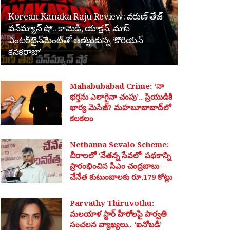
Korean Kanaka Raju Review: వరుణ్ తేజ్
వన్‌మ్యాన్ షో.. కామెడీ, యాక్షన్, మాస్
ఎంటర్‌టైన్‌మెంట్‌తో ఆకట్టుకున్న ‘కొరియన్
కనకరాజు’
Mahabubabad Crime: ‘నా
భర్తను ఎలాగైనా చంపు’.. ప్రియుడికి
భార్య మెసేజ్? మహబూబాబాద్‌లో
కలకలం
Nethanna Sevalo Scheme:
చీరాలలో ‘నేతన్న సేవలో’ పథకాన్ని
ప్రారంభించిన సీఎం చంద్రబాబు –
చేనేత కుటుంబాలకు రూ.179 కోట్లు
Parvathy Thiruvothu:
మలయాళ స్టార్ హీరోలపై పార్వతి
సంచలన వ్యాఖ్యలు.. ‘ఐనోబడీ’