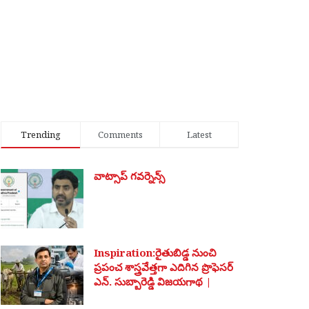
Trending
Comments
Latest
వాట్సాప్ గవర్నెన్స్
Inspiration:రైతుబిడ్డ నుంచి
ప్రపంచ శాస్త్రవేత్తగా ఎదిగిన ప్రొఫెసర్
ఎన్. సుబ్బారెడ్డి విజయగాథ |