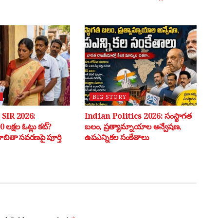
BIG STORY
SIR 2026:
Indian Politics 2026: సంస్థాగత
 లక్షల ఓట్లు కట్?
బలం, ప్రత్యామ్నాయాల అన్వేషణ,
 జాబితా సవరణపై పూర్తి
ఉపఎన్నికల సంకేతాలు