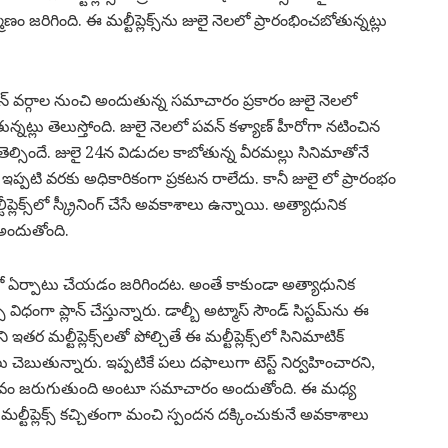
ణం జరిగింది. ఈ మల్టీప్లెక్స్‌ను జులై నెలలో ప్రారంభించబోతున్నట్లు
ియన్ వర్గాల నుంచి అందుతున్న సమాచారం ప్రకారం జులై నెలలో
తున్నట్లు తెలుస్తోంది. జులై నెలలో పవన్‌ కళ్యాణ్‌ హీరోగా నటించిన
్సిందే. జులై 24న విడుదల కాబోతున్న వీరమల్లు సినిమాతోనే
 ఇప్పటి వరకు అధికారికంగా ప్రకటన రాలేదు. కానీ జులై లో ప్రారంభం
ెక్స్‌లో స్క్రీనింగ్‌ చేసే అవకాశాలు ఉన్నాయి. అత్యాధునిక
 అందుతోంది.
ెక్స్‌లో ఏర్పాటు చేయడం జరిగిందట. అంతే కాకుండా అత్యాధునిక
ంగా ప్లాన్‌ చేస్తున్నారు. డాల్బీ అట్మాస్ సౌండ్‌ సిస్టమ్‌ను ఈ
ర మల్టీప్లెక్స్‌లతో పోల్చితే ఈ మల్టీప్లెక్స్‌లో సినిమాటిక్‌
చెబుతున్నారు. ఇప్పటికే పలు దఫాలుగా టెస్ట్‌ నిర్వహించారని,
ారంభోత్సవం జరుగుతుంది అంటూ సమాచారం అందుతోంది. ఈ మధ్య
 మల్టీప్లెక్స్‌ కచ్చితంగా మంచి స్పందన దక్కించుకునే అవకాశాలు