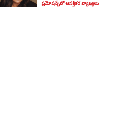
ప్రమోషన్స్‌లో ఆసక్తికర వ్యాఖ్యలు