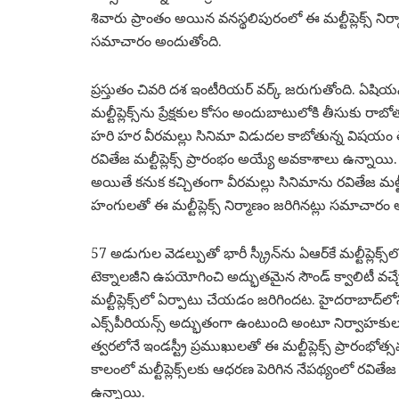
శివారు ప్రాంతం అయిన వనస్థలిపురంలో ఈ మల్టీప్లెక్స్ నిర్మా
సమాచారం అందుతోంది.
ప్రస్తుతం చివరి దశ ఇంటీరియర్‌ వర్క్‌ జరుగుతోంది. ఏష
మల్టీప్లెక్స్‌ను ప్రేక్షకుల కోసం అందుబాటులోకి తీసుకు రాబో
హరి హర వీరమల్లు సినిమా విడుదల కాబోతున్న విషయం తెల
రవితేజ మల్టీప్లెక్స్ ప్రారంభం అయ్యే అవకాశాలు ఉన్నాయి.
అయితే కనుక కచ్చితంగా వీరమల్లు సినిమాను రవితేజ మల్టీప్ల
హంగులతో ఈ మల్టీప్లెక్స్ నిర్మాణం జరిగినట్లు సమాచారం
57 అడుగుల వెడల్పుతో భారీ స్క్రీన్‌ను ఏఆర్‌కే మల్టీప్ల
టెక్నాలజీని ఉపయోగించి అద్భుతమైన సౌండ్ క్వాలిటీ వచ్చే విధ
మల్టీప్లెక్స్‌లో ఏర్పాటు చేయడం జరిగిందట. హైదరాబాద్‌లోని ఇత
ఎక్స్‌పీరియన్స్ అద్భుతంగా ఉంటుంది అంటూ నిర్వాహకులు 
త్వరలోనే ఇండస్ట్రీ ప్రముఖులతో ఈ మల్టీప్లెక్స్ ప్ర
కాలంలో మల్టీప్లెక్స్‌లకు ఆధరణ పెరిగిన నేపథ్యంలో రవితేజ
ఉన్నాయి.