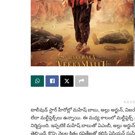
ADV
టాలీవుడ్‌ స్టార్‌ హీరోల్లో మహేష్‌ బాబు, అల్లు అర్జున్
లేదా మల్టీప్లెక్స్‌లు ఉన్నాయి. ఈ మధ్య కాలంలో మల్టీప్లెక్స్
నిర్మిస్తుంది. ఇప్పటికే మహేష్ బాబుతో ఏఎంబీ, అల్లు అర్
తెల్సిందే. కొన్ని నెలల క్రితం రవితేజతో కలిసి ఏసియన్ సునీల్