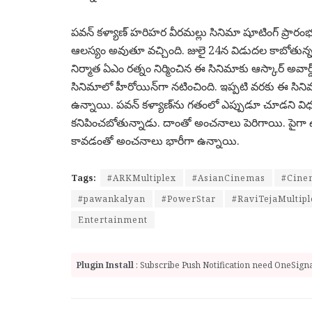
పవన్‌ కళ్యాణ్‌ హరిహర వీరమల్లు సినిమా షూటింగ్‌ ప్రార
ఆలస్యం అవుతూ వచ్చింది. జులై 24న విడుదల కాబోతున్న వీర
నిర్మాత ఏఎం రత్నం నిర్మించిన ఈ సినిమాకు ఆస్కార్‌ అవార్డ
సినిమాలో హీరోయిన్‌గా నటించింది. ఇప్పటి వరకు ఈ సినిమ
ఉన్నాయి. పవన్‌ కళ్యాణ్‌ను గతంలో ఎప్పుడూ చూడని వ
కనిపించబోతున్నాడు. దాంతో అంచనాలు పెరిగాయి. పైగా
కావడంతో అంచనాలు భారీగా ఉన్నాయి.
Tags:
#ARKMultiplex
#AsianCinemas
#Cine
#pawankalyan
#PowerStar
#RaviTejaMultipl
Entertainment
Plugin Install
: Subscribe Push Notification need OneSignal