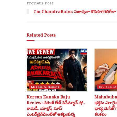
Previous Post
Cm ChandraBabu: సజావుగా కొనసాగగలిగేలా
Related
Posts
ENTERTAINMENT
BIG STORY
Korean Kanaka Raju
Mahabubab
Review: వరుణ్ తేజ్ వన్‌మ్యాన్ షో..
భర్తను ఎలాగైన
కామెడీ, యాక్షన్, మాస్
భార్య మెసేజ
ఎంటర్‌టైన్‌మెంట్‌తో ఆకట్టుకున్న
కలకలం