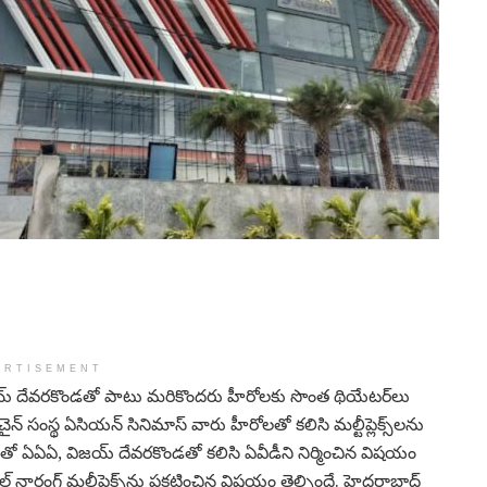
ERTISEMENT
‌, విజయ్‌ దేవరకొండతో పాటు మరికొందరు హీరోలకు సొంత థియేటర్‌లు
 చైన్‌ సంస్థ ఏసియన్‌ సినిమాస్‌ వారు హీరోలతో కలిసి మల్టీప్లెక్స్‌లను
జున్‌తో ఏఏఏ, విజయ్ దేవరకొండతో కలిసి ఏవీడీని నిర్మించిన విషయం
‌ నారంగ్‌ మల్టీప్లెక్స్‌ను ప్రకటించిన విషయం తెల్సిందే. హైదరాబాద్‌