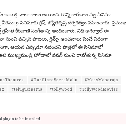
ంభం అయ్యి చాలా కాలం అయింది. కొన్ని కారణాల వల్ల సినిమా
మల్లు సినిమాకు క్రిష్‌, జ్యోతికృష్ణ దర్శకత్వం వహించారు. ప్రముఖ
్‌ గ్రహీత కీరవాణి సంగీతాన్ని అందించారు. నిధి అగర్వాల్‌ ఈ
ా నుంచి వచ్చిన పాటలు, గ్లిమ్స్ అంచనాలు పెంచే విధంగా
ిధంగా, ఆయన ఎప్పుడూ నటించని పాత్రలో ఈ సినిమాలో
 ఉప ముఖ్యమంత్రి హోదాలో పవన్ నుంచి రాబోతున్న సినిమా
maTheatres
#HariHaraVeeraMallu
#MassMaharaja
ex
#telugucinema
#tollywood
#TollywoodMovies
 plugin to be installed.