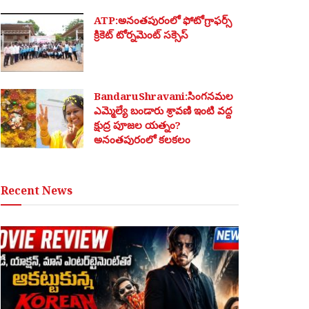
ATP:అనంతపురంలో ఫోటోగ్రాఫర్స్
క్రికెట్ టోర్నమెంట్ సక్సెస్
BandaruShravani:సింగనమల
ఎమ్మెల్యే బండారు శ్రావణి ఇంటి వద్ద
క్షుద్ర పూజల యత్నం?
అనంతపురంలో కలకలం
Recent News