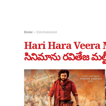
Home
Entertainment
Hari Hara Veera M
సినిమాను రవితేజ మల్టీప్