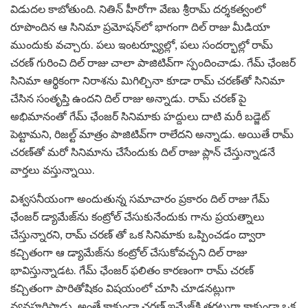
విడుదల కాబోతుంది. నితిన్‌ హీరోగా వేణు శ్రీరామ్‌ దర్శకత్వంలో
రూపొందిన ఆ సినిమా ప్రమోషన్‌లో భాగంగా దిల్‌ రాజు మీడియా
ముందుకు వచ్చారు. పలు ఇంటర్వ్యూల్లో, పలు సందర్భాల్లో రామ్‌
చరణ్ గురించి దిల్‌ రాజు చాలా పాజిటివ్‌గా స్పందించాడు. గేమ్‌ ఛేంజర్
సినిమా ఆర్థికంగా నిరాశను మిగిల్చినా కూడా రామ్‌ చరణ్‌తో సినిమా
చేసిన సంతృప్తి ఉందని దిల్‌ రాజు అన్నాడు. రామ్‌ చరణ్‌ పై
అభిమానంతో గేమ్‌ ఛేంజర్‌ సినిమాకు హద్దులు దాటి మరీ బడ్జెట్‌
పెట్టామని, రిజల్ట్‌ మాత్రం పాజిటివ్‌గా రాలేదని అన్నాడు. అయితే రామ్‌
చరణ్‌తో మరో సినిమాను చేసేందుకు దిల్‌ రాజు ప్లాన్ చేస్తున్నాడనే
వార్తలు వస్తున్నాయి.
విశ్వసనీయంగా అందుతున్న సమాచారం ప్రకారం దిల్‌ రాజు గేమ్‌
ఛేంజర్‌ డ్యామేజ్‌ను కంట్రోల్‌ చేసుకునేందుకు గాను ప్రయత్నాలు
చేస్తున్నారని, రామ్‌ చరణ్‌ తో ఒక సినిమాకు ఒప్పించడం ద్వారా
కచ్చితంగా ఆ డ్యామేజ్‌ను కంట్రోల్‌ చేసుకోవచ్చని దిల్‌ రాజు
భావిస్తున్నాడట. గేమ్‌ ఛేంజర్‌ ఫలితం కారణంగా రామ్‌ చరణ్‌
కచ్చితంగా పారితోషికం విషయంలో చూసి చూడనట్లుగా
వ్యవహరిస్తాడు. అంతే కాకుండా చరణ్‌ ఇమేజ్‌కి తగ్గట్లుగా కాకుండా ఒక