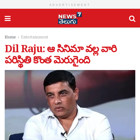
ADVERTISEMENT
Home
Entertainment
Dil Raju: ఆ సినిమా వల్ల వారి
పరిస్థితి కొంత మెరుగైంది