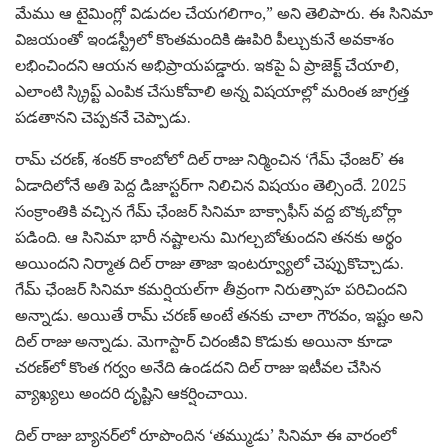
మేము ఆ టైమింగ్లో విడుదల చేయగలిగాం,” అని తెలిపారు. ఈ సినిమా
విజయంతో ఇండస్ట్రీలో కొంతమందికి ఊపిరి పీల్చుకునే అవకాశం
లభించిందని ఆయన అభిప్రాయపడ్డారు. ఇకపై ఏ ప్రాజెక్ట్ చేయాలి,
ఎలాంటి స్క్రిప్ట్ ఎంపిక చేసుకోవాలి అన్న విషయాల్లో మరింత జాగ్రత్త
పడతానని చెప్పకనే చెప్పాడు.
రామ్‌ చరణ్‌, శంకర్ కాంబోలో దిల్‌ రాజు నిర్మించిన ‘గేమ్‌ ఛేంజర్‌’ ఈ
ఏడాదిలోనే అతి పెద్ద డిజాస్టర్‌గా నిలిచిన విషయం తెల్సిందే. 2025
సంక్రాంతికి వచ్చిన గేమ్‌ ఛేంజర్‌ సినిమా బాక్సాఫీస్ వద్ద బొక్కబోర్లా
పడింది. ఆ సినిమా భారీ నష్టాలను మిగల్చబోతుందని తనకు అర్థం
అయిందని నిర్మాత దిల్‌ రాజు తాజా ఇంటర్వ్యూలో చెప్పుకొచ్చాడు.
గేమ్ ఛేంజర్‌ సినిమా కమర్షియల్‌గా తీవ్రంగా నిరుత్సాహ పరిచిందని
అన్నాడు. అయితే రామ్‌ చరణ్‌ అంటే తనకు చాలా గౌరవం, ఇష్టం అని
దిల్‌ రాజు అన్నాడు. మెగాస్టార్‌ చిరంజీవి కొడుకు అయినా కూడా
చరణ్‌లో కొంత గర్వం అనేది ఉండదని దిల్‌ రాజు ఇటీవల చేసిన
వ్యాఖ్యలు అందరి దృష్టిని ఆకర్షించాయి.
దిల్‌ రాజు బ్యానర్‌లో రూపొందిన ‘తమ్ముడు’ సినిమా ఈ వారంలో