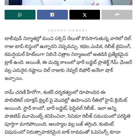
ADVERTISEMENT
టాలీవుడ్ నిర్మాతల్లో మంచి సక్సెస్ రేటుతో కొనసాగుతున్న వారిలో దిల్
రాజు టాప్ లిస్టులో ఉన్నారని చెప్పవచ్చు. కథల ఎంపిక, రిలీజ్ టైమింగ్,
కమర్షియల్ హిట్‌లుగా నిలిచే చిత్రాల నిర్మాణంలో అతడికి ప్రత్యేకమైన
ట్రాక్ ఉంది. అయితే, ఈ మధ్య కాలంలో భారీ బడ్జెట్ ప్రాజెక్ట్ గేమ్ ఛేంజర్
వల్ల ఎదురైన నష్టాలు దిల్ రాజుకు నెవ్వర్ బిఫోర్ అనేలా షాక్
ఇచ్చాయి.
రామ్ చరణ్ హీరోగా, శంకర్ దర్శకత్వంలో రూపొందిన ఈ
పొలిటికల్ యాక్షన్ థ్రిల్లర్ పై మొదట్లో ఊహించని రీతిలో హైప్ క్రియేట్
అయింది. స్టార్ కాంబో, భారీ బడ్జెట్, ఫెస్టివల్ రిలీజ్.. ఇలా అన్ని
పాజిటివ్ మూమెంట్స్ కనిపించినా, సినిమా రిలీజ్ సమయంలో పరిస్థితి
పూర్తిగా మారిపోయింది. ఆలస్యాల వల్ల బజ్ తగ్గింది. కంటెంట్
విషయంలో నిరుత్సాహకరమైన టాక్ రావడంతో ఓపెనింగ్స్ కూడా