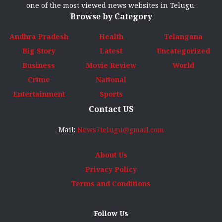
one of the most viewed news websites in Telugu.
Browse by Category
Andhra Pradesh
Health
Telangana
Big Story
Latest
Uncategorized
Business
Movie Review
World
Crime
National
Entertainment
Sports
Contact US
Mail:
News7telugu@gmail.com
About Us
Privacy Policy
Terms and Conditions
Follow Us