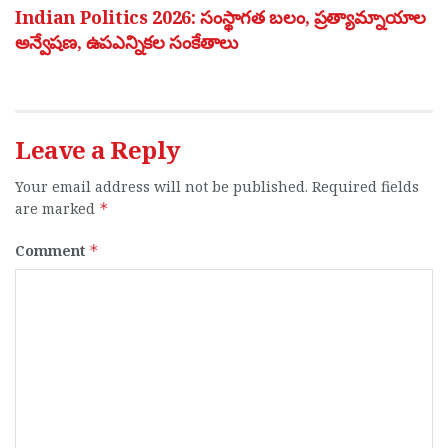
Indian Politics 2026: సంస్థాగత బలం, ప్రత్యామ్నాయాల
అన్వేషణ, ఉపఎన్నికల సంకేతాలు
Leave a Reply
Your email address will not be published.
Required fields
are marked
*
Comment
*