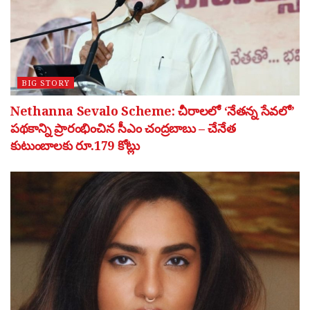
BIG STORY
Nethanna Sevalo Scheme: చీరాలలో ‘నేతన్న సేవలో’
పథకాన్ని ప్రారంభించిన సీఎం చంద్రబాబు – చేనేత
కుటుంబాలకు రూ.179 కోట్లు