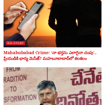
BIG STORY
Mahabubabad Crime: ‘నా భర్తను ఎలాగైనా చంపు’..
ప్రియుడికి భార్య మెసేజ్? మహబూబాబాద్‌లో కలకలం