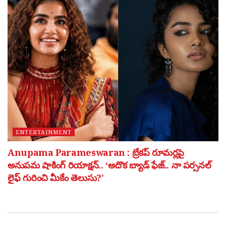
ENTERTAINMENT
Anupama Parameswaran : బ్రేకప్ రూమర్లపై
అనుపమ షాకింగ్ రియాక్షన్.. ‘అదొక బ్యాడ్ ఫేజ్.. నా పర్సనల్
లైఫ్ గురించి మీకేం తెలుసు?’