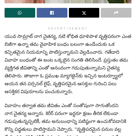
ADVERTISEMENT
యువ సామ్రాట్ నాగ చైతన్య, నటి శోభిత ధూళిపాళ వృత్తిపరంగా ఎంత
బిజీగా ఉన్నా తమ వైవాహిక బంధం బలంగా ఉండేందుకు ఒక
కచ్చితమైన నియమాన్ని పాటిస్తున్నామని వెల్లడించారు. గతేడాది
వివాహ బంధంతో ఈ జంట ఒక్కటైన సంగతి తెలిసిందే. ప్రస్తుతం తమ
వ్యక్తిగత జీవితాన్ని ఎంతో ఆనందంగా గడుపుతున్నామని చైతన్య
తెలిపారు. తాజాగా ఓ ప్రముఖ మ్యాగజైన్‌కు ఇచ్చిన ఇంటర్వ్యూలో
ఆయన తన పర్సనల్ లైఫ్, వృత్తిపరమైన ఆసక్తుల గురించి పలు
ఆసక్తికర విషయాలను పంచుకున్నారు.
వివాహం తర్వాత తమ జీవితం ఎంతో సంతోషంగా సాగుతోందని
నాగ చైతన్య అన్నారు. కెరీర్ పరంగా ఇద్దరూ క్షణం తీరిక లేకుండా
గడుపుతున్నప్పటికీ, తమ అనుబంధాన్ని పటిష్ఠంగా ఉంచుకోవడానికి
కొన్ని పద్ధతులు పాటిస్తామని చెప్పారు. “వృత్తిపరమైన పనుల వల్ల