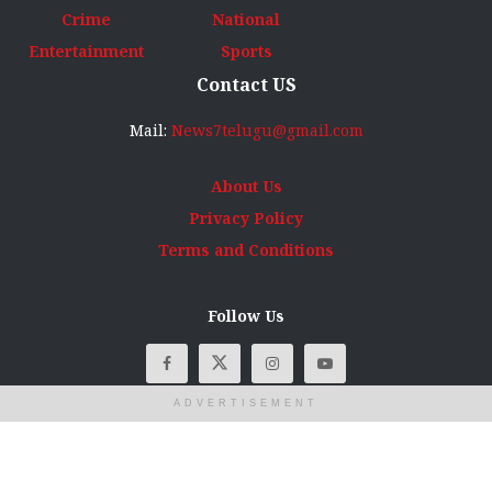
Crime
National
Entertainment
Sports
Contact US
Mail:
News7telugu@gmail.com
About Us
Privacy Policy
Terms and Conditions
Follow Us
ADVERTISEMENT
© Copyright
News7Telugu
2025 All rights reserved. Designed, developed
and maintained by
AS Digital Info