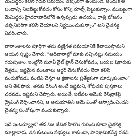
మేమిద్దరం కలిసి గడిపే సమయం తక్కువగా ఉంటుంది. అందుకే ఆ
బంధాన్ని నిలబెట్టుకోవడం కోసం కొన్ని రూల్స్ పెట్టుకున్నాం. ముఖ్యంగా
మేమిద్దరం హైదరాబాద్‌లోనే ఉన్నప్పుడు ఉదయం, రాత్రి భోజనం
తప్పనిసరిగా కలిసే చేయాలని నిర్ణయించుకున్నాం” అని చైతన్య
వివరించారు.
వారాంతాలను పూర్తిగా తమ వ్యక్తిగత సమయానికే కేటాయిస్తామని
ఆయన స్పష్టం చేశారు. “ఆదివారాల్లో మాకు నచ్చినట్లు సమయం
గడుపుతాం. ఇంట్లోనే మూవీ నైట్ ప్లాన్ చేసుకోవడం, బయట షికారుకు
వెళ్లడం, ఇష్టమైన వంటకాలు ఆర్డర్ చేసుకోవడం లేదా కలిసే
వండుకోవడం వంటివి చేస్తూ ఆ క్షణాలను ప్రత్యేకంగా మార్చుకుంటాం”
అని తెలిపారు. తనకు రేసింగ్ అంటే ఇష్టమని, శోభితకు పుస్తకాలు
చదవడం ఇష్టమని చెప్పారు. అయితే, ఇటీవల ఆమెకు రేస్‌ట్రాక్‌పై
డ్రైవింగ్ నేర్పించానని, ఆ అనుభూతిని ఆమె ఎంతో ఆస్వాదించిందని
చైతన్య సంతోషంగా పంచుకున్నారు.
ఇదే ఇంటర్వ్యూలో తన నిజ జీవిత హీరోల గురించి కూడా చైతన్య
మాట్లాడారు. తన కుటుంబ సభ్యులు కాకుండా, పారిశ్రామికవేత్త రతన్