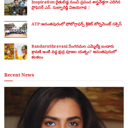
Inspiration:రైతుబిడ్డ నుంచి ప్రపంచ శాస్త్రవేత్తగా ఎదిగిన
ప్రొఫెసర్ ఎన్. సుబ్బారెడ్డి విజయగాథ |
ATP:అనంతపురంలో ఫోటోగ్రాఫర్స్ క్రికెట్ టోర్నమెంట్ సక్సెస్
BandaruShravani:సింగనమల ఎమ్మెల్యే బండారు
శ్రావణి ఇంటి వద్ద క్షుద్ర పూజల యత్నం? అనంతపురంలో
కలకలం
Recent News