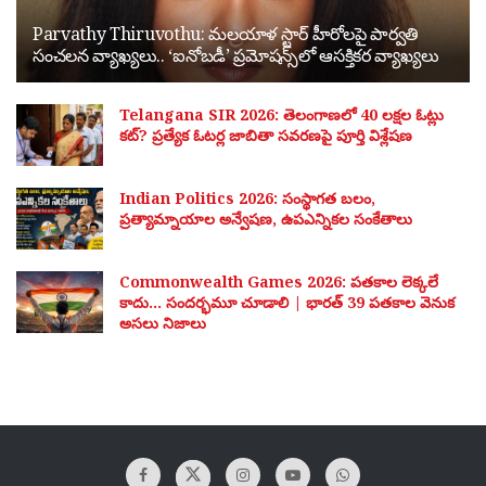
Parvathy Thiruvothu: మలయాళ స్టార్ హీరోలపై పార్వతి
సంచలన వ్యాఖ్యలు.. ‘ఐనోబడీ’ ప్రమోషన్స్‌లో ఆసక్తికర వ్యాఖ్యలు
Telangana SIR 2026: తెలంగాణలో 40 లక్షల ఓట్లు
కట్? ప్రత్యేక ఓటర్ల జాబితా సవరణపై పూర్తి విశ్లేషణ
Indian Politics 2026: సంస్థాగత బలం,
ప్రత్యామ్నాయాల అన్వేషణ, ఉపఎన్నికల సంకేతాలు
Commonwealth Games 2026: పతకాల లెక్కలే
కాదు… సందర్భమూ చూడాలి | భారత్ 39 పతకాల వెనుక
అసలు నిజాలు