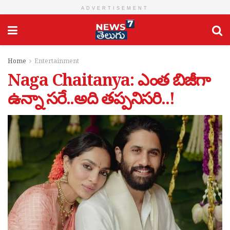
ADVERTISEMENT
Home
Entertainment
Naga Chaitanya: ఎంత బిజీగా
ఉన్నా సరే..అది తప్పనిసరి..!