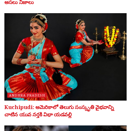
అసలు నిజాలు
ANDHRA PRADESH
Kuchipudi: అమెరికాలో తెలుగు సంస్కృతి వైభవాన్ని
చాటిన యువ నర్తకి విభా యడవల్లి