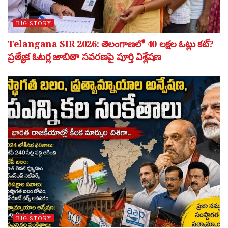
BIG STORY
Telangana SIR 2026: తెలంగాణలో 40 లక్షల ఓట్లు కట్?
ప్రత్యేక ఓటర్ల జాబితా సవరణపై పూర్తి విశ్లేషణ
BIG STORY