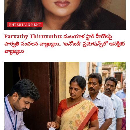
ENTERTAINMENT
Parvathy Thiruvothu: మలయాళ స్టార్ హీరోలపై
పార్వతి సంచలన వ్యాఖ్యలు.. ‘ఐనోబడీ’ ప్రమోషన్స్‌లో ఆసక్తికర
వ్యాఖ్యలు