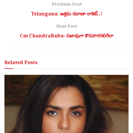
Previous Post
Telangana: అక్రమ రవాణా రాకెట్..!
Next Post
Cm ChandraBabu: సజావుగా కొనసాగగలిగేలా
Related
Posts