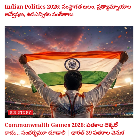
Indian Politics 2026: సంస్థాగత బలం, ప్రత్యామ్నాయాల
అన్వేషణ, ఉపఎన్నికల సంకేతాలు
BIG STORY
Commonwealth Games 2026: పతకాల లెక్కలే
కాదు… సందర్భమూ చూడాలి | భారత్ 39 పతకాల వెనుక