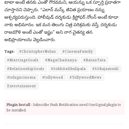
టాటా అంటే తనకు ఎంతో గౌరవమని, ఆయన్ను ఒక స్ఫూర్తి ప్రదాతగా
చూస్తానని చెప్పారు. “ఎలాన్ మస్క్ జీవిత ప్రయాణం నన్ను
ఆశ్చర్యపరుస్తుంది. హాలీవుడ్ దర్శకుడు క్రిస్టోఫర్ నోలన్ అంటే కూడా
నాకు అభిమానం. ఇక మన తెలుగు చిత్ర పరిశ్రమకు వస్తే, దర్శకుడు
రాజమౌళి అంటే ఎంతో ఇష్టం” అని నాగ చైతన్య తన
అభిప్రాయాలను వెల్లడించారు.
Tags:
#ChristopherNolan
#CinemaFamily
#MarriageGoals
#NagaChaitanya
#RatanTata
#RelationshipGoals
#SobhitaDhulipala
#SSRajamouli
#telugucinema
#tollywood
#TollywoodNews
Entertainment
Plugin Install
: Subscribe Push Notification need OneSignal plugin to
be installed.