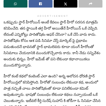
ADVERTISEMENT
ఒక‌ప్పుడు స్టార్ హీరోయిన్ అంటే కేవ‌లం స్టార్ హీరో స‌ర‌స‌న మాత్ర‌మే
క‌నిపించేది. త‌న స్థాయికి త‌గ్గ హీరో అయితేనే హీరోయిన్ ఒకే చెప్పేది.
లేదంటే ఎన్నికోట్లు పారితోషికం ఆఫ‌ర్ చేసినా? ఒకే చేసే వారు కాదు.
పారితోషికం కోసం ఆశ పడి సినిమా చేస్తే మార్కెట్ పై ప్ర‌భావం
పడుతుంద‌నే భావ‌న‌తో స్టార్ భామ‌లెవ‌రు కూడా యంగ్ హీరోల‌తో
సినిమాలు చేయ‌డానికి ముందుకొచ్చేవారు కాదు. కానీ నేడు స‌న్నివేశం
అందుకు భిన్నం. హీరో ఇమేజ్ తో ప‌ని లేకుండా క‌థానాయిక‌లు
ముందుకొస్తున్నారు.
హీరో కంటే క‌థ‌లో కంటెంట్ ఎలా ఉంది? అన్న ఆలోచ‌న ధోర‌ణి స్టార్
హీరోయిన్ల‌లో క‌నిపిస్తోంది. హీరోతో సంబంధం లేకుండా క‌థ‌, అందులో
పాత్ర న‌చ్చితే చాలు పారితోషికంతో కూడా ప‌నిలేకుండా క‌మిట్
అవుతున్నారు. భాష‌తో సంబంధం లేకుండా క‌థ‌లు న‌చ్చాయంటే ఒకే
చెబుతున్నారు. ఇటీవ‌లే కీర్తి సురేష్ సుహాస్ కి జోడీగా ఓ సినిమా చేసిన