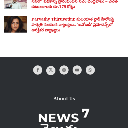
సేవలో’ పథకాన్ని ప్రారంభించిన సీఎం చంద్రబాబు – చేనేత
కుటుంబాలకు రూ.179 కోట్లు
Parvathy Thiruvothu: మలయాళ స్టార్ హీరోలపై
పార్వతి సంచలన వ్యాఖ్యలు.. ‘ఐనోబడీ’ ప్రమోషన్స్‌లో
ఆసక్తికర వ్యాఖ్యలు
About Us