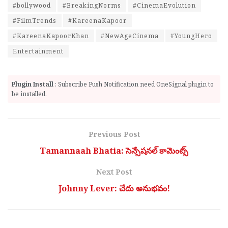
#bollywood
#BreakingNorms
#CinemaEvolution
#FilmTrends
#KareenaKapoor
#KareenaKapoorKhan
#NewAgeCinema
#YoungHero
Entertainment
Plugin Install
: Subscribe Push Notification need OneSignal plugin to
be installed.
Previous Post
Tamannaah Bhatia: సెన్సేష‌న‌ల్ కామెంట్స్
Next Post
Johnny Lever: చేదు అనుభవం!