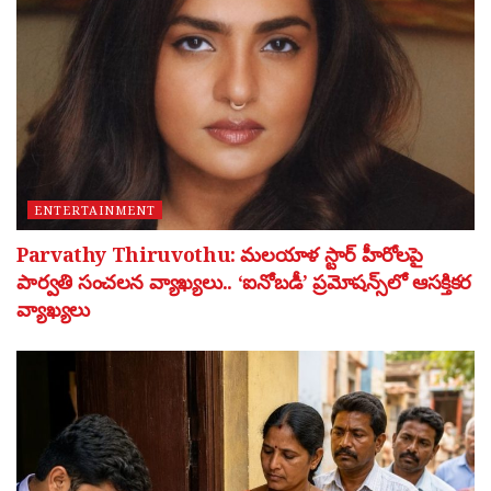
ENTERTAINMENT
Parvathy Thiruvothu: మలయాళ స్టార్ హీరోలపై
పార్వతి సంచలన వ్యాఖ్యలు.. ‘ఐనోబడీ’ ప్రమోషన్స్‌లో ఆసక్తికర
వ్యాఖ్యలు