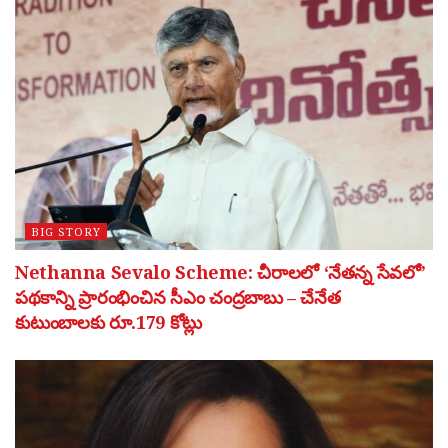
BIG STORY
Nethanna Sevalo Scheme: చీరాలలో ‘నేతన్న సేవలో’
పథకాన్ని ప్రారంభించిన సీఎం చంద్రబాబు – చేనేత
కుటుంబాలకు రూ.179 కోట్లు