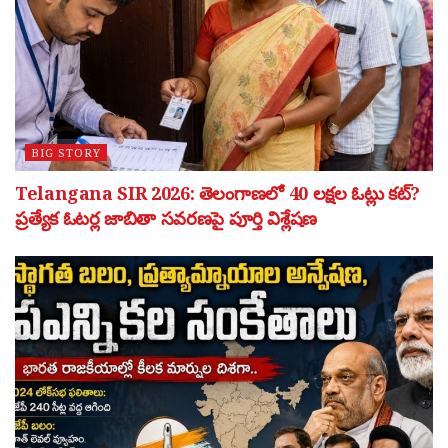
BIG STORY
Telangana SIR 2026: తెలంగాణలో 40 లక్షల ఓట్లు కట్?
ప్రత్యేక ఓటర్ల జాబితా సవరణపై పూర్తి విశ్లేషణ