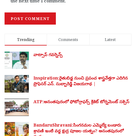
the next time I comment.
Trending
Comments
Latest
వాట్సాప్ గవర్నెన్స్
Inspiration:రైతుబిడ్డ నుంచి ప్రపంచ శాస్త్రవేత్తగా ఎదిగిన
ప్రొఫెసర్ ఎన్. సుబ్బారెడ్డి విజయగాథ |
ATP:అనంతపురంలో ఫోటోగ్రాఫర్స్ క్రికెట్ టోర్నమెంట్ సక్సెస్
BandaruShravani:సింగనమల ఎమ్మెల్యే బండారు
శ్రావణి ఇంటి వద్ద క్షుద్ర పూజల యత్నం? అనంతపురంలో