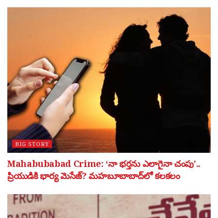
BIG STORY
Mahabubabad Crime: ‘నా భర్తను ఎలాగైనా చంపు’..
ప్రియుడికి భార్య మెసేజ్? మహబూబాబాద్‌లో కలకలం