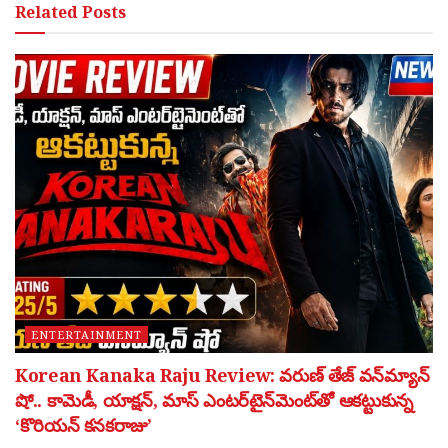
Related
Posts
ENTERTAINMENT
Korean Kanaka Raju Review: వరుణ్ తేజ్ వన్‌మ్యాన్
షో.. కామెడీ, యాక్షన్, మాస్ ఎంటర్‌టైన్‌మెంట్‌తో ఆకట్టుకున్న
‘కొరియన్ కనకరాజు’