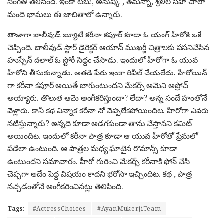
సంగ‌తి తెలిసిందే. ఇంకా ట‌బు, అనుష్క , త‌మ‌న్నా, శ్రీలీల స‌హా చాలా
మంది భామ‌లు ఈ జాబితాలో ఉన్నారు.
తాజాగా బాలీవుడ్ బ్యూటీ క‌రీనా క‌పూర్ కూడా ఓ యంగ్ హీరోకి ఒకే
చెప్పింది. బాలీవుడ్ స్టార్ డైరెక్ట‌ర్ ఆయాన్ ముఖ‌ర్జీ చిత్రాల‌కు ప‌స‌నిచేసిన
హుస్సేన్ ద‌లాల్ ఓ స్టోరీ సిద్దం చేసాడు. ఇందులో హీరోగా ఓ యువ
హీరోని తీసుకున్నాడు. అత‌డి పేరు ఇంకా రివీల్ చేయ‌లేదు. హీరోయిన్
గా క‌రీనా క‌పూర్ అయితే బాగుంటుంద‌ని మేక‌ర్స్ అమెని అప్రోచ్
అయ్యారు. తొలుత ఆమె అంగీక‌రిస్తుందా? లేదా? అన్న సందే హంతోనే
వెళ్లారు. కానీ క‌థ విన్నాక క‌రీనా నో చెప్ప‌లేక‌పోయిందిట‌. హీరోగా ఎవ‌రు
న‌టిస్తున్నారు? అన్న‌ది కూడా అడ‌గ‌కుండా తాను చేస్తాన‌ని క‌మిట్
అయిందిట‌. ఇందులో క‌రీనా పాత్ర కూడా ఆ యువ హీరోతో ప్రేమ‌లో
ప‌డేలా ఉంటుంది. ఆ పాత్ర‌ల మ‌ధ్య ఘాటైన రొమాన్స్ కూడా
ఉంటుందని స‌మాచారం. హీరో గురించి మేక‌ర్స్ క‌రీనాకి ఫోన్ చేసి
చెప్ప‌గా అదేం పెద్ద విష‌యం కాద‌ని భ‌రోసా ఇచ్చిందిట‌. క‌థ , పాత్ర
న‌చ్చ‌డంతోనే అంగీక‌రించిన‌ట్లు తెలిపింది.
Tags:
#ActressChoices
#AyanMukerjiTeam