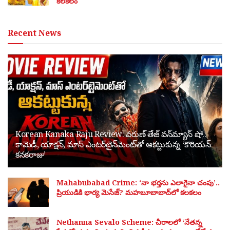
కలకలం
Recent News
Korean Kanaka Raju Review: వరుణ్ తేజ్ వన్‌మ్యాన్ షో..
కామెడీ, యాక్షన్, మాస్ ఎంటర్‌టైన్‌మెంట్‌తో ఆకట్టుకున్న ‘కొరియన్
కనకరాజు’
Mahabubabad Crime: ‘నా భర్తను ఎలాగైనా చంపు’..
ప్రియుడికి భార్య మెసేజ్? మహబూబాబాద్‌లో కలకలం
Nethanna Sevalo Scheme: చీరాలలో ‘నేతన్న