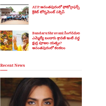
ATP:అనంతపురంలో ఫోటోగ్రాఫర్స్
క్రికెట్ టోర్నమెంట్ సక్సెస్
BandaruShravani:సింగనమల
ఎమ్మెల్యే బండారు శ్రావణి ఇంటి వద్ద
క్షుద్ర పూజల యత్నం?
అనంతపురంలో కలకలం
Recent News