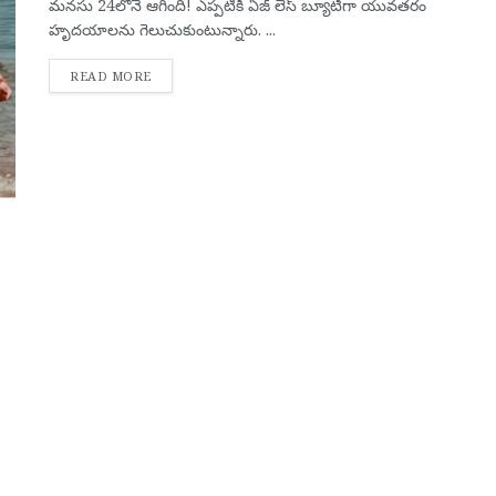
మ‌న‌సు 24లోనే ఆగింది! ఎప్ప‌టికీ ఏజ్ లెస్ బ్యూటీగా యువ‌త‌రం
హృద‌యాల‌ను గెలుచుకుంటున్నారు. ...
DETAILS
READ MORE