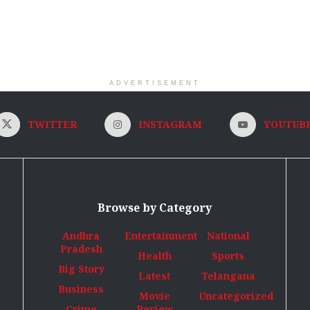
ADVERTISEMENT
TWITTER
INSTAGRAM
YOUTUB
Browse by Category
Andhra
Entertainment
National
Pradesh
Health
Sports
Big Story
Latest
Telangana
Business
Movie
Uncategorized
Crime
Review