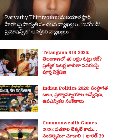
Parvathy Thiruvothu: మలయాళ స్టార్
హీరోలపై పార్వతి సంచలన వ్యాఖ్యలు.. ‘ఐనోబడీ’
ప్రమోషన్స్‌లో ఆసక్తికర వ్యాఖ్యలు
Telangana SIR 2026:
తెలంగాణలో 40 లక్షల ఓట్లు కట్?
ప్రత్యేక ఓటర్ల జాబితా సవరణపై
పూర్తి విశ్లేషణ
Indian Politics 2026: సంస్థాగత
బలం, ప్రత్యామ్నాయాల అన్వేషణ,
ఉపఎన్నికల సంకేతాలు
Commonwealth Games
2026: పతకాల లెక్కలే కాదు…
సందర్భమూ చూడాలి | భారత్ 39