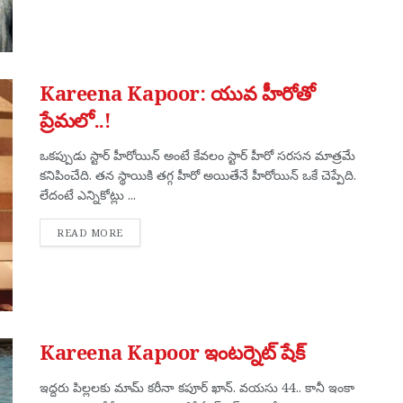
Kareena Kapoor: యువ హీరోతో
ప్రేమ‌లో..!
ఒక‌ప్పుడు స్టార్ హీరోయిన్ అంటే కేవ‌లం స్టార్ హీరో స‌ర‌స‌న మాత్ర‌మే
క‌నిపించేది. త‌న స్థాయికి త‌గ్గ హీరో అయితేనే హీరోయిన్ ఒకే చెప్పేది.
లేదంటే ఎన్నికోట్లు ...
DETAILS
READ MORE
Kareena Kapoor ఇంట‌ర్నెట్ షేక్
ఇద్ద‌రు పిల్ల‌ల‌కు మామ్ క‌రీనా క‌పూర్ ఖాన్. వ‌య‌సు 44.. కానీ ఇంకా