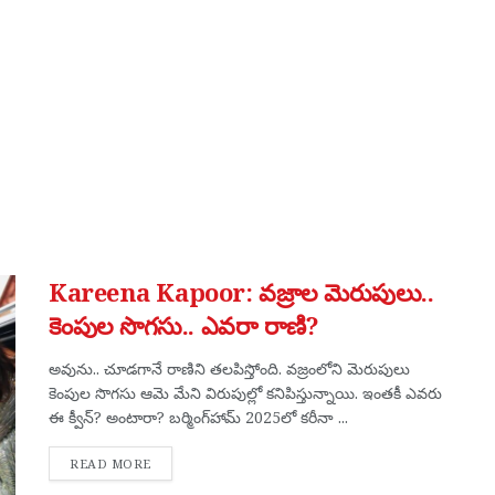
Kareena Kapoor: వజ్రాల మెరుపులు..
కెంపుల సొగ‌సు.. ఎవరా రాణి?
అవును.. చూడ‌గానే రాణిని త‌ల‌పిస్తోంది. వ‌జ్రంలోని మెరుపులు
కెంపుల సొగ‌సు ఆమె మేని విరుపుల్లో క‌నిపిస్తున్నాయి. ఇంత‌కీ ఎవ‌రు
ఈ క్వీన్? అంటారా? బర్మింగ్‌హామ్ 2025లో కరీనా ...
DETAILS
READ MORE