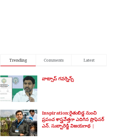
Trending
Comments
Latest
వాట్సాప్ గవర్నెన్స్
Inspiration:రైతుబిడ్డ నుంచి
ప్రపంచ శాస్త్రవేత్తగా ఎదిగిన ప్రొఫెసర్
ఎన్. సుబ్బారెడ్డి విజయగాథ |