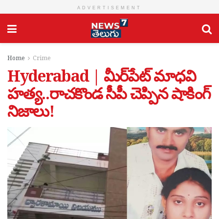
ADVERTISEMENT
Home
Crime
Hyderabad | మీర్‌పేట్ మాధవి
హత్య..రాచకొండ సీపీ చెప్పిన షాకింగ్
నిజాలు!