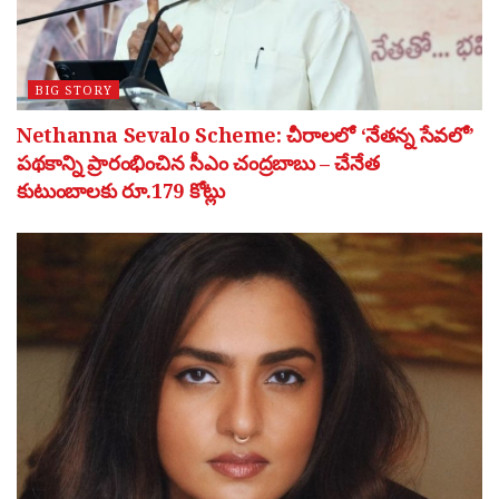
BIG STORY
Nethanna Sevalo Scheme: చీరాలలో ‘నేతన్న సేవలో’
పథకాన్ని ప్రారంభించిన సీఎం చంద్రబాబు – చేనేత
కుటుంబాలకు రూ.179 కోట్లు