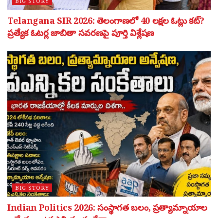
BIG STORY
Telangana SIR 2026: తెలంగాణలో 40 లక్షల ఓట్లు కట్?
ప్రత్యేక ఓటర్ల జాబితా సవరణపై పూర్తి విశ్లేషణ
BIG STORY
Indian Politics 2026: సంస్థాగత బలం, ప్రత్యామ్నాయాల