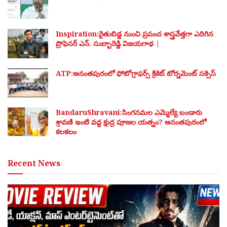
Inspiration:రైతుబిడ్డ నుంచి ప్రపంచ శాస్త్రవేత్తగా ఎదిగిన
ప్రొఫెసర్ ఎన్. సుబ్బారెడ్డి విజయగాథ |
ATP:అనంతపురంలో ఫోటోగ్రాఫర్స్ క్రికెట్ టోర్నమెంట్ సక్సెస్
BandaruShravani:సింగనమల ఎమ్మెల్యే బండారు
శ్రావణి ఇంటి వద్ద క్షుద్ర పూజల యత్నం? అనంతపురంలో
కలకలం
Recent News