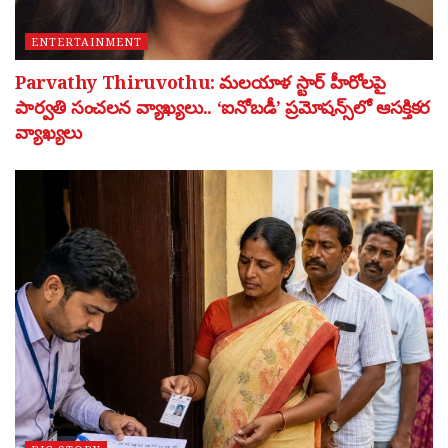
ENTERTAINMENT
Parvathy Thiruvothu: మలయాళ స్టార్ హీరోలపై
పార్వతి సంచలన వ్యాఖ్యలు.. ‘ఐనోబడీ’ ప్రమోషన్స్‌లో ఆసక్తికర
వ్యాఖ్యలు