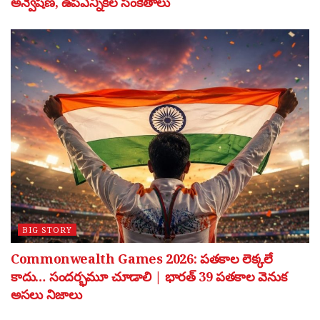
అన్వేషణ, ఉపఎన్నికల సంకేతాలు
BIG STORY
Commonwealth Games 2026: పతకాల లెక్కలే
కాదు… సందర్భమూ చూడాలి | భారత్ 39 పతకాల వెనుక
అసలు నిజాలు