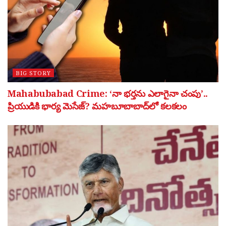
BIG STORY
Mahabubabad Crime: ‘నా భర్తను ఎలాగైనా చంపు’..
ప్రియుడికి భార్య మెసేజ్? మహబూబాబాద్‌లో కలకలం