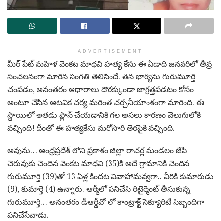
ADVERTISEMENT
మీర్ పేట్ మహిళ వెంకట మాధవి హత్య కేసు ఈ ఏడాది జనవరిలో తీవ్ర
సంచలనంగా మారిన సంగతి తెలిసిందే. తన భార్యను గురుమూర్తి
చంపడం, అనంతరం ఆధారాలు దొరక్కుండా జాగ్రత్తపడటం కోసం
అంటూ చేసిన ఆటవిక చర్య మరింత చర్చనీయాంశంగా మారింది. ఈ
స్థాయిలో అతడు ప్లాన్ చేయడానికి గల అసలు కారణం వెలుగులోకి
వచ్చింది! దీంతో ఈ హత్యకేసు మరోసారి తెరపైకి వచ్చింది.
అవును… ఆంధ్రప్రదేశ్ లోని ప్రకాశం జిల్లా రాచర్ల మండలం జేపీ
చెరువుకు చెందిన వెంకట మాధవి (35)కి అదే గ్రామానికి చెందిన
గురుమూర్తి (39)తో 13 ఏళ్ల కిందట వివాహామవ్వగా.. వీరికి కుమారుడు
(9), కుమార్తె (4) ఉన్నారు. ఆర్మీలో పనిచేసి రిటైర్మెంట్ తీసుకున్న
గురుమూర్తి… అనంతరం డీఆర్డీవో లో కాంట్రాక్ట్ సెక్యూరిటీ సిబ్బందిగా
పనిచేసేవాడు.