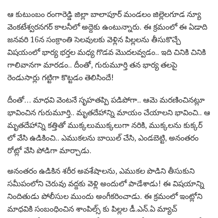
ఆ కుటుంబం రంగారెడ్డి జిల్లా బాలాపూర్ మండలం జిల్లెలగూడ న్యూ
వెంకటేశ్వరనగర్ కాలనీలో అద్దెకు ఉంటున్నారు. ఈ క్రమంలో ఈ ఏడాది
జనవరి 16న సంక్రాంతి సెలవులకు వెళ్లిన పిల్లలను తీసుకొచ్చే
విషయంలో భార్య భర్తల మధ్య గొడవ మొదలవ్వడం.. ఇది చినికి చినికి
గాలివానగా మారడం.. దీంతో, గురుమూర్తి తన భార్య తలపై
రెండుసార్లు గట్టిగా కొట్టడం తెలిసిందే!
దీంతో… మాధవి వెంటనే సృహతప్పి పడిపోగా.. ఆమె మరణించినట్లూ
భావించిన గురుమూర్తి.. మృతదేహాన్ని మాయం చేయాలని భావించి.. ఆ
మృతదేహాన్ని కత్తితో ముక్కలుముక్కలుగా నరికి, ముక్కలను కుక్కర్
లో వేసి ఉడికించి.. ఎముకలను బాయిల్ చేసి, ఎండబెట్టి, అనంతరం
రోట్లో వేసి పోడిగా మార్చాడు.
అనంతరం ఉడికిన శరీర అవశేషాలను, ఎముకల పొడిని తీసుకుని
సమీపంలోని చెరువు వద్దకు వెళ్లి అందులో పాడేశాడు! ఈ విషయాన్ని
నిందితుడు పోలీసుల ముందు అంగీకరించాడు. ఈ క్రమంలో ఇంట్లోని
మాధవికి సంబంధించిన శాంపిల్స్ కు పిల్లల డీ.ఎన్.ఏ మ్యాచ్