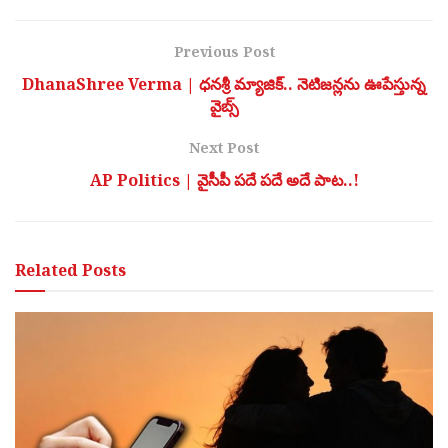
Previous Post
DhanaShree Verma | ధనశ్రీ మ్యాజిక్.. నెటిజన్లను ఊపేస్తున్న
వైబ్స్
Next Post
AP Politics | వైసీపీ పదే పదే అదే పాట..!
Related
Posts