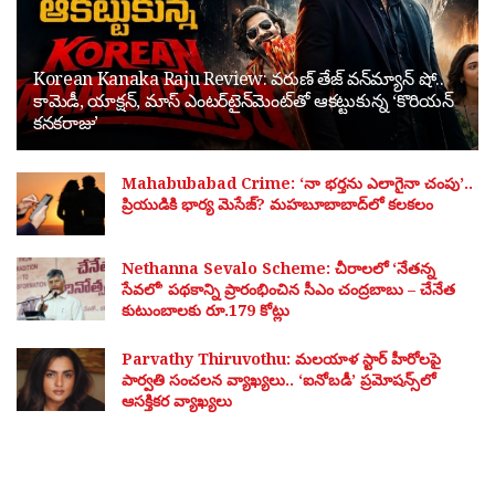
Korean Kanaka Raju Review: వరుణ్ తేజ్ వన్‌మ్యాన్ షో..
కామెడీ, యాక్షన్, మాస్ ఎంటర్‌టైన్‌మెంట్‌తో ఆకట్టుకున్న ‘కొరియన్
కనకరాజు’
Mahabubabad Crime: ‘నా భర్తను ఎలాగైనా చంపు’..
ప్రియుడికి భార్య మెసేజ్? మహబూబాబాద్‌లో కలకలం
Nethanna Sevalo Scheme: చీరాలలో ‘నేతన్న
సేవలో’ పథకాన్ని ప్రారంభించిన సీఎం చంద్రబాబు – చేనేత
కుటుంబాలకు రూ.179 కోట్లు
Parvathy Thiruvothu: మలయాళ స్టార్ హీరోలపై
పార్వతి సంచలన వ్యాఖ్యలు.. ‘ఐనోబడీ’ ప్రమోషన్స్‌లో
ఆసక్తికర వ్యాఖ్యలు