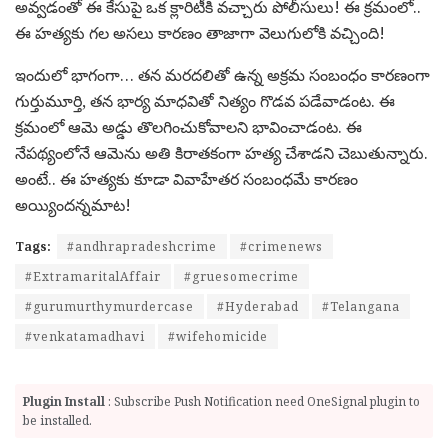
అవ్వడంతో ఈ కేసుపై ఒక క్లారిటీకి వచ్చారు పోలీసులు! ఈ క్రమంలో..
ఈ హత్యకు గల అసలు కారణం తాజాగా వెలుగులోకి వచ్చింది!
ఇందులో భాగంగా… తన మరదలితో ఉన్న అక్రమ సంబంధం కారణంగా
గుర్తుమూర్తి, తన భార్య మాధవితో నిత్యం గొడవ పడేవాడంట. ఈ
క్రమంలో ఆమె అడ్డు తొలగించుకోవాలని భావించాడంట. ఈ
నేపథ్యంలోనే ఆమెను అతి కిరాతకంగా హత్య చేశాడని చెబుతున్నారు.
అంటే.. ఈ హత్యకు కూడా వివాహేతర సంబంధమే కారణం
అయ్యిందన్నమాట!
Tags:
#andhrapradeshcrime
#crimenews
#ExtramaritalAffair
#gruesomecrime
#gurumurthymurdercase
#Hyderabad
#Telangana
#venkatamadhavi
#wifehomicide
Plugin Install
: Subscribe Push Notification need OneSignal plugin to
be installed.