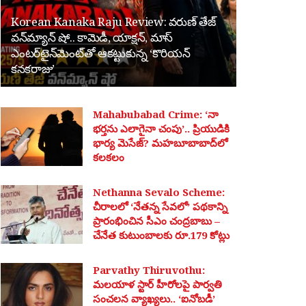
Korean Kanaka Raju Review: వరుణ్ తేజ్
వన్‌మ్యాన్ షో.. కామెడీ, యాక్షన్, మాస్
ఎంటర్‌టైన్‌మెంట్‌తో ఆకట్టుకున్న ‘కొరియన్
కనకరాజు’
Mahabubabad Crime: ‘నా
భర్తను ఎలాగైనా చంపు’.. ప్రియుడికి
భార్య మెసేజ్? మహబూబాబాద్‌లో
కలకలం
Nethanna Sevalo Scheme:
చీరాలలో ‘నేతన్న సేవలో’ పథకాన్ని
ప్రారంభించిన సీఎం చంద్రబాబు –
చేనేత కుటుంబాలకు రూ.179 కోట్లు
Parvathy Thiruvothu:
మలయాళ స్టార్ హీరోలపై పార్వతి
సంచలన వ్యాఖ్యలు.. ‘ఐనోబడీ’