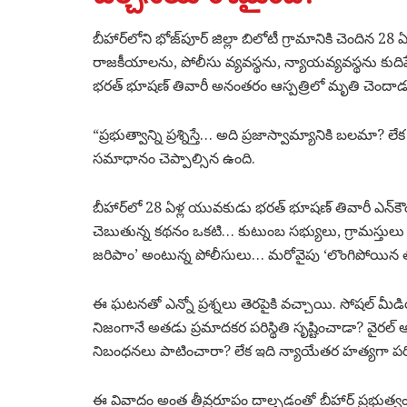
బీహార్‌లోని భోజ్‌పూర్ జిల్లా బిలోటీ గ్రామానికి చెందిన 28 
రాజకీయాలను, పోలీసు వ్యవస్థను, న్యాయవ్యవస్థను కుదిప
భరత్ భూషణ్ తివారీ అనంతరం ఆస్పత్రిలో మృతి చెందాడ
“ప్రభుత్వాన్ని ప్రశ్నిస్తే… అది ప్రజాస్వామ్యానికి బలమా?
సమాధానం చెప్పాల్సిన ఉంది.
బీహార్‌లో 28 ఏళ్ల యువకుడు భరత్ భూషణ్ తివారీ ఎన్‌కౌంట
చెబుతున్న కథనం ఒకటి… కుటుంబ సభ్యులు, గ్రామస్తులు 
జరిపాం’ అంటున్న పోలీసులు… మరోవైపు ‘లొంగిపోయిన తర
ఈ ఘటనతో ఎన్నో ప్రశ్నలు తెరపైకి వచ్చాయి. సోషల్ మీడియా
నిజంగానే అతడు ప్రమాదకర పరిస్థితి సృష్టించాడా? వైరల
నిబంధనలు పాటించారా? లేక ఇది న్యాయేతర హత్యగా పరిగ
ఈ వివాదం అంత తీవ్రరూపం దాల్చడంతో బీహార్ ప్రభుత్వం 