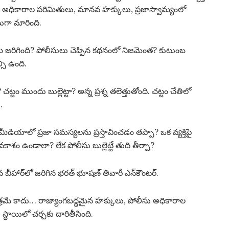
ు అధికారాల పరిమితులు, మానవ హక్కులు, ప్రజాస్వామ్యంలో
ుగా మారింది.
 జరిగింది? పోలీసులు చెప్పిన కథనంలో నిజమెంత? కుటుంబ
సి ఉంది.
్టం ముందు బుల్లెట్టా? అన్న ప్రశ్న తలెత్తుతోంది. చట్టం చేతిలో
.
్ మీడియాలో ప్రజా సమస్యలను ప్రస్తావించడం తప్పా? ఒక వ్యక్తిపై
శం ఉండాలా? లేక పోలీసు బుల్లెట్టే తుది తీర్పా?
 బీహార్‌లో జరిగిన భరత్ భూషణ్ తివారీ ఎన్‌కౌంటర్.
రమే కాదు… రాజ్యాంగబద్ధమైన హక్కులు, పోలీసు అధికారాల
్థాయిలో చర్చకు దారితీసింది.