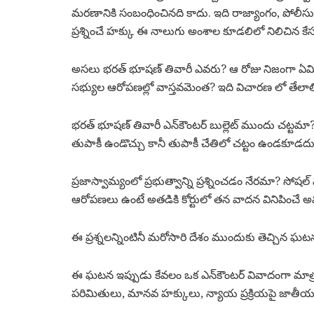
మరణానికి సంబంధించినది కాదు. ఇది రాజ్యాంగం, పోలీస
ప్రశ్నించే హక్కు ఈ నాలుగు అంశాల కూడలిలో నిలిచిన కేస
అసలు భరత్ భూషణ్ తివారీ ఎవరు? ఆ రోజు నిజంగా ఏమి
సభ్యుల ఆరోపణల్లో వాస్తవమెంత? ఇది విచారణ లో తేలాల్
భరత్ భూషణ్ తివారీ ఎన్‌కౌంటర్ బుల్లెట్ ముందు చట్టమా? చట
తుపాకీ ఉండొచ్చు కానీ తుపాకీ చేతిలో చట్టం ఉండకూడదు
ప్రజాస్వామ్యంలో ప్రభుత్వాన్ని ప్రశ్నించడం నేరమా? సోషల
ఆరోపణలు ఉంటే అతడికి కోర్టులో తన వాదన వినిపించే అవకా
ఈ ప్రశ్నలన్నింటినీ మరోసారి దేశం ముందుకు తెచ్చిన ఘటన
ఈ ఘటన ఇప్పుడు కేవలం ఒక ఎన్‌కౌంటర్ వివాదంగా మాత్
పరిమితులు, మానవ హక్కులు, న్యాయ ప్రక్రియపై జాతీయ స