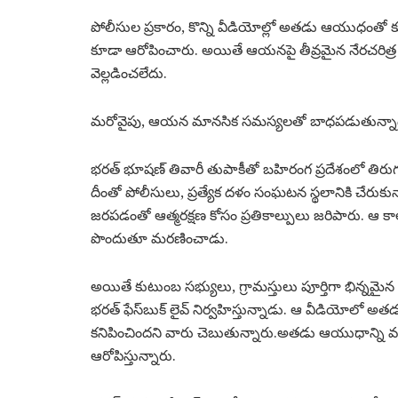
పోలీసుల ప్రకారం, కొన్ని వీడియోల్లో అతడు ఆయుధంతో కూడ
కూడా ఆరోపించారు. అయితే ఆయనపై తీవ్రమైన నేరచరిత్ర ఉ
వెల్లడించలేదు.
మరోవైపు, ఆయన మానసిక సమస్యలతో బాధపడుతున్నాడని 
భరత్ భూషణ్ తివారీ తుపాకీతో బహిరంగ ప్రదేశంలో తిర
దీంతో పోలీసులు, ప్రత్యేక దళం సంఘటన స్థలానికి చేరుకున
జరపడంతో ఆత్మరక్షణ కోసం ప్రతికాల్పులు జరిపారు. ఆ కా
పొందుతూ మరణించాడు.
అయితే కుటుంబ సభ్యులు, గ్రామస్తులు పూర్తిగా భిన్
భరత్ ఫేస్‌బుక్ లైవ్ నిర్వహిస్తున్నాడు. ఆ వీడియోలో అతడు
కనిపించిందని వారు చెబుతున్నారు.అతడు ఆయుధాన్ని వద
ఆరోపిస్తున్నారు.