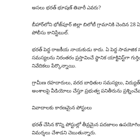
అసలు భరత్ భూషణ్ తివారీ ఎవరు?
బీహార్‌లోని భోజ్‌పూర్ జిల్లా బిలోటీ గ్రామానికి చెందిన 
పోలీసు కానిస్టేబుల్.
భరత్ పెద్ద రాజకీయ నాయకుడు కాదు. ఏ పెద్ద సామాజిక 
సమస్యలను నిరంతరం ప్రస్తావించే స్థానిక యాక్టివిస్ట్‌గా గుర్
నివేదికలు పేర్కొన్నాయి.
గ్రామీణ రహదారులు, వరద బాధితుల సమస్యలు, విద్యుత్ అం
అంశాలపై వీడియోలు చేస్తూ ప్రభుత్వ పనితీరును ప్రశ్నించే
వివాదాలకు కారణమైన పోస్టులు
భరత్ చేసిన కొన్ని పోస్టుల్లో తీవ్రమైన పదజాలం ఉపయోగిం
విమర్శలు చేశాడని చెబుతున్నారు.