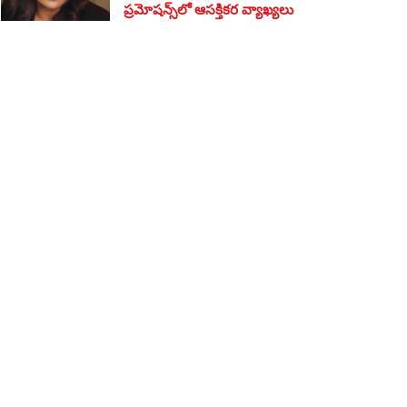
ప్రమోషన్స్‌లో ఆసక్తికర వ్యాఖ్యలు