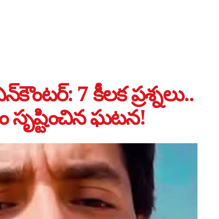
‌కౌంటర్: 7 కీలక ప్రశ్నలు..
ం సృష్టించిన ఘటన!