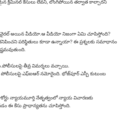
మైన క్రిమినల్ కేసులు లేవని, లొంగిపోయిన తర్వాత కాల్చారని
వైరల్ అయిన వీడియో.ఆ వీడియో నిజంగా ఏమి చూపిస్తోంది?
నిపించని పరిస్థితులు కూడా ఉన్నాయా? ఈ ప్రశ్నలకు సమాధానం
్పష్టమవుతుంది.
ి.పోలీసులపై తీవ్ర విమర్శలు వచ్చాయి.
 పోలీసులపై ఎఫ్‌ఐఆర్ నమోదైంది. భోజ్‌పూర్ ఎస్పీ కుటుంబ
హైకోర్టు న్యాయమూర్తి నేతృత్వంలో న్యాయ విచారణకు
 ఈ కేసు ప్రాధాన్యతను చూపిస్తోంది.