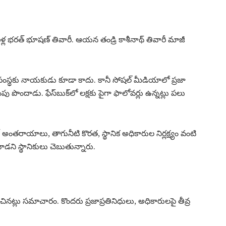
28 ఏళ్ల భరత్ భూషణ్ తివారీ. ఆయన తండ్రి కాశీనాథ్ తివారీ మాజీ
సంస్థకు నాయకుడు కూడా కాదు. కానీ సోషల్ మీడియాలో ప్రజా
తింపు పొందాడు. ఫేస్‌బుక్‌లో లక్షకు పైగా ఫాలోవర్లు ఉన్నట్లు పలు
తరాయాలు, తాగునీటి కొరత, స్థానిక అధికారుల నిర్లక్ష్యం వంటి
వాడని స్థానికులు చెబుతున్నారు.
చినట్లు సమాచారం. కొందరు ప్రజాప్రతినిధులు, అధికారులపై తీవ్ర