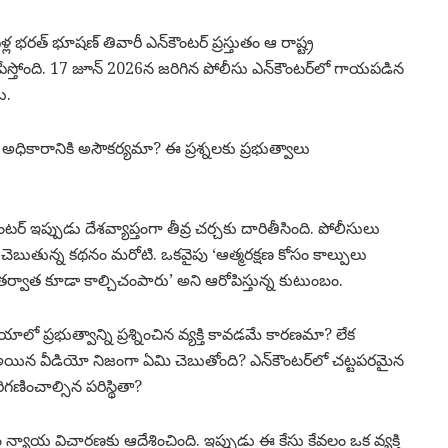
ఏళ్ల భరత్ భూషణ్ తివారీ ఎన్‌కౌంటర్ ప్రస్తుతం ఆ రాష్ట్ర
ేస్తోంది. 17 జూన్ 2026న జరిగిన పోలీసు ఎన్‌కౌంటర్‌లో గాయపడిన
ు.
 లేక అధికారానికి అసౌకర్యమా? ఈ ప్రశ్నలకు ప్రభుత్వాలు
ర్ ఇప్పుడు దేశవ్యాప్తంగా తీవ్ర చర్చకు దారితీసింది. పోలీసులు
చెబుతున్న కథనం మరోటి. ఒకవైపు ‘ఆత్మరక్షణ కోసం కాల్పులు
్వాత కూడా కాల్చిచంపారు’ అని ఆరోపిస్తున్న కుటుంబం.
లో ప్రభుత్వాన్ని ప్రశ్నించిన వ్యక్తి కావడమే కారణమా? లేక
్ అయిన వీడియో నిజంగా ఏమి చెబుతోంది? ఎన్‌కౌంటర్‌లో చట్టపరమైన
ణించాల్సిన పరిస్థితా?
న్యాయ విచారణకు ఆదేశించింది. ఇప్పుడు ఈ కేసు కేవలం ఒక వ్యక్తి