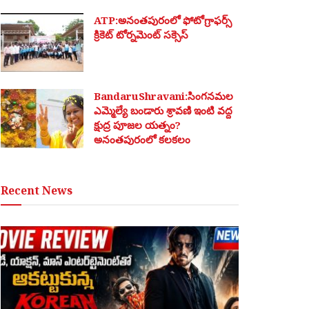
ATP:అనంతపురంలో ఫోటోగ్రాఫర్స్
క్రికెట్ టోర్నమెంట్ సక్సెస్
BandaruShravani:సింగనమల
ఎమ్మెల్యే బండారు శ్రావణి ఇంటి వద్ద
క్షుద్ర పూజల యత్నం?
అనంతపురంలో కలకలం
Recent News