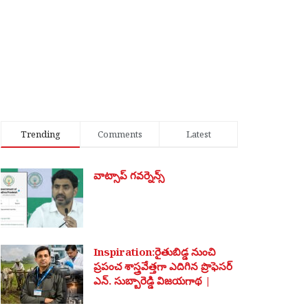
Trending
Comments
Latest
వాట్సాప్ గవర్నెన్స్
Inspiration:రైతుబిడ్డ నుంచి
ప్రపంచ శాస్త్రవేత్తగా ఎదిగిన ప్రొఫెసర్
ఎన్. సుబ్బారెడ్డి విజయగాథ |