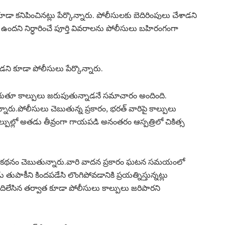
ా కనిపించినట్లు పేర్కొన్నారు. పోలీసులకు బెదిరింపులు చేశాడని
ందని నిర్ధారించే పూర్తి వివరాలను పోలీసులు బహిరంగంగా
కూడా పోలీసులు పేర్కొన్నారు.
ుగుతూ కాల్పులు జరుపుతున్నాడనే సమాచారం అందింది.
్నారు.పోలీసులు చెబుతున్న ప్రకారం, భరత్ వారిపై కాల్పులు
ల్పుల్లో అతడు తీవ్రంగా గాయపడి అనంతరం ఆస్పత్రిలో చికిత్స
నమైన కథనం చెబుతున్నారు.వారి వాదన ప్రకారం ఘటన సమయంలో
 తుపాకీని కిందపడేసి లొంగిపోవడానికి ప్రయత్నిస్తున్నట్లు
ిలేసిన తర్వాత కూడా పోలీసులు కాల్పులు జరిపారని