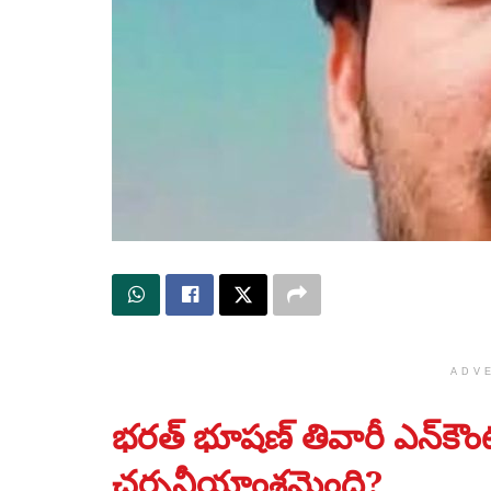
ADV
భరత్ భూషణ్ తివారీ ఎన్‌కౌంట
చర్చనీయాంశమైంది?