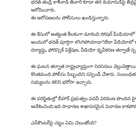
భరత్ తండ్రి కాశీనాథ్ తివారీ కూడా తన కుమారుడిపై తీవ్ర
ఆరోపించారు.
ఈ ఆరోపణలను పోలీసులు ఖండిస్తున్నారు.
ఈ కేసులో అత్యంత కీలకంగా మారింది సోషల్ మీడియాలో 
అందులో భరత్ పూర్తిగా లొంగిపోయాడా?లేదా వీడియోలో క
దర్యాప్తు, ఫోరెన్సిక్ విశ్లేషణ, వీడియో ధృవీకరణ తర్వాతే స
ఈ ఘటన తర్వాత రాష్ట్రవ్యాప్తంగా నిరసనలు వెల్లువెత్తాయ
కొంతమంది పోలీసు సిబ్బందిని సస్పెండ్ చేశారు. సంబంధిత
సభ్యులను కలిసి భరోసా ఇచ్చారు.
ఈ పరిస్థితుల్లో బీహార్ ప్రభుత్వం పదవీ విరమణ పొందిన 
ఆదేశించింది.ఇది సాధారణ శాఖాపరమైన విచారణ కాకపోవడం
ఎన్‌కౌంటర్‌పై చట్టం ఏమి చెబుతోంది?