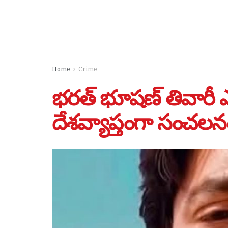
Home
Crime
భరత్ భూషణ్ తివారీ ఎన్
దేశవ్యాప్తంగా సంచలన