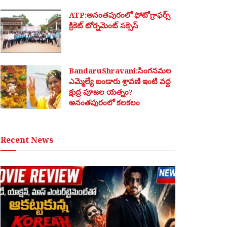
ATP:అనంతపురంలో ఫోటోగ్రాఫర్స్
క్రికెట్ టోర్నమెంట్ సక్సెస్
BandaruShravani:సింగనమల
ఎమ్మెల్యే బండారు శ్రావణి ఇంటి వద్ద
క్షుద్ర పూజల యత్నం?
అనంతపురంలో కలకలం
Recent News