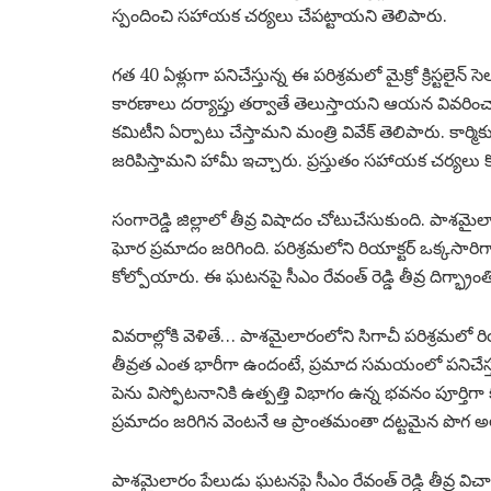
స్పందించి సహాయక చర్యలు చేపట్టాయని తెలిపారు.
గత 40 ఏళ్లుగా పనిచేస్తున్న ఈ పరిశ్రమలో మైక్రో క్రిస్టలైన
కారణాలు దర్యాప్తు తర్వాతే తెలుస్తాయని ఆయన వివరించార
కమిటీని ఏర్పాటు చేస్తామని మంత్రి వివేక్ తెలిపారు. కార్మ
జరిపిస్తామని హామీ ఇచ్చారు. ప్రస్తుతం సహాయక చర్యలు
సంగారెడ్డి జిల్లాలో తీవ్ర విషాదం చోటుచేసుకుంది. పా
ఘోర ప్రమాదం జరిగింది. పరిశ్రమలోని రియాక్టర్ ఒక్కసారిగ
కోల్పోయారు. ఈ ఘటనపై సీఎం రేవంత్ రెడ్డి తీవ్ర దిగ్భ్రాంతి 
వివరాల్లోకి వెళితే… పాశమైలారంలోని సిగాచీ పరిశ్రమలో ర
తీవ్రత ఎంత భారీగా ఉందంటే, ప్రమాద సమయంలో పనిచేస్తు
పెను విస్ఫోటనానికి ఉత్పత్తి విభాగం ఉన్న భవనం పూర్త
ప్రమాదం జరిగిన వెంటనే ఆ ప్రాంతమంతా దట్టమైన పొగ
పాశమైలారం పేలుడు ఘటనపై సీఎం రేవంత్ రెడ్డి తీవ్ర విచ