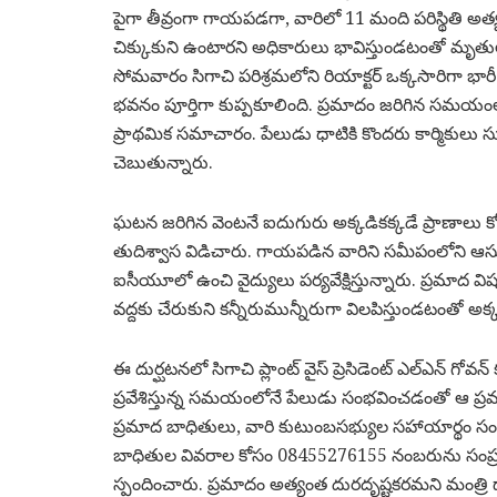
పైగా తీవ్రంగా గాయపడగా, వారిలో 11 మంది పరిస్థితి అత
చిక్కుకుని ఉంటారని అధికారులు భావిస్తుండటంతో మృతు
సోమవారం సిగాచి పరిశ్రమలోని రియాక్టర్ ఒక్కసారిగా భారీ
భవనం పూర్తిగా కుప్పకూలింది. ప్రమాదం జరిగిన సమయంలో ప
ప్రాథమిక సమాచారం. పేలుడు ధాటికి కొందరు కార్మికులు సుమ
చెబుతున్నారు.
ఘటన జరిగిన వెంటనే ఐదుగురు అక్కడికక్కడే ప్రాణాలు క
తుదిశ్వాస విడిచారు. గాయపడిన వారిని సమీపంలోని ఆసుపత
ఐసీయూలో ఉంచి వైద్యులు పర్యవేక్షిస్తున్నారు. ప్రమాద వ
వద్దకు చేరుకుని కన్నీరుమున్నీరుగా విలపిస్తుండటంతో
ఈ దుర్ఘటనలో సిగాచి ప్లాంట్ వైస్ ప్రెసిడెంట్ ఎల్ఎన్ గ
ప్రవేశిస్తున్న సమయంలోనే పేలుడు సంభవించడంతో ఆ ప్రమా
ప్రమాద బాధితులు, వారి కుటుంబసభ్యుల సహాయార్థం సంగారెడ్డ
బాధితుల వివరాల కోసం 08455276155 నంబరును సంప్రద
స్పందించారు. ప్రమాదం అత్యంత దురదృష్టకరమని మంత్రి ద