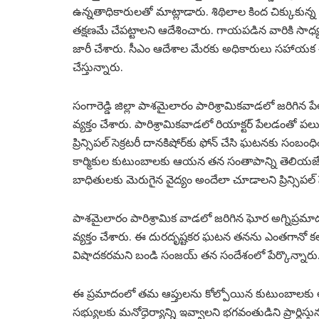
ఉన్నతాధికారులతో మాట్లాడారు. శిథిలాల కింద చిక్కుకు
తక్షణమే చేపట్టాలని ఆదేశించారు. గాయపడిన వారికి స
జారీ చేశారు. సీఎం ఆదేశాల మేరకు అధికారులు సహాయక చర
చేస్తున్నారు.
సంగారెడ్డి జిల్లా పాశమైలారం పారిశ్రామికవాడలో జరిగిన పే
వ్యక్తం చేశారు. పారిశ్రామికవాడలో రియాక్టర్ పేలడంతో పల
ప్రిన్సిపల్ సెక్రటరీ దానకిషోర్‌కు ఫోన్ చేసి ఘటనకు సంబ
కార్మికుల కుటుంబాలకు ఆయన తన సంతాపాన్ని తెలియజేశారు
బాధితులకు మెరుగైన వైద్యం అందేలా చూడాలని ప్రిన్సిపల్ స
పాశమైలారం పారిశ్రామిక వాడలో జరిగిన ఘోర అగ్నిప్రమాద
వ్యక్తం చేశారు. ఈ దురదృష్టకర ఘటన తనను ఎంతగానో క
విషాదకరమని బండి సంజయ్ తన సందేశంలో పేర్కొన్నారు
ఈ ప్రమాదంలో తమ ఆప్తులను కోల్పోయిన కుటుంబాలకు 
సభ్యులకు మనోధైర్యాన్ని ఇవ్వాలని భగవంతుడిని ప్రార్థి