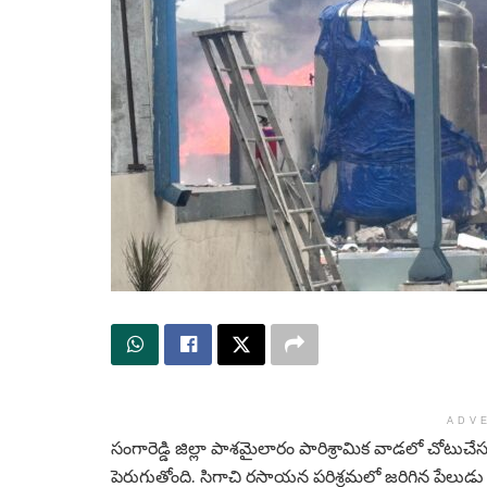
ADV
సంగారెడ్డి జిల్లా పాశమైలారం పారిశ్రామిక వాడలో చోట
పెరుగుతోంది. సిగాచి రసాయన పరిశ్రమలో జరిగిన పేలుడ