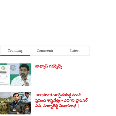
Trending
Comments
Latest
వాట్సాప్ గవర్నెన్స్
Inspiration:రైతుబిడ్డ నుంచి
ప్రపంచ శాస్త్రవేత్తగా ఎదిగిన ప్రొఫెసర్
ఎన్. సుబ్బారెడ్డి విజయగాథ |