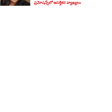
ప్రమోషన్స్‌లో ఆసక్తికర వ్యాఖ్యలు