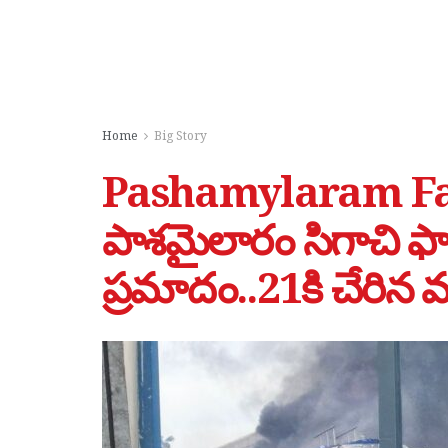
Home
Big Story
Pashamylaram Factor
పాశమైలారం సిగాచి ఫ్య
ప్రమాదం..21కి చేరిన