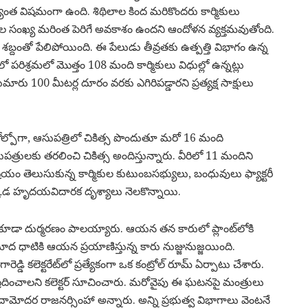
్యంత విషమంగా ఉంది. శిథిలాల కింద మరికొందరు కార్మికులు
ల సంఖ్య మరింత పెరిగే అవకాశం ఉందని ఆందోళన వ్యక్తమవుతోంది.
 శబ్దంతో పేలిపోయింది. ఈ పేలుడు తీవ్రతకు ఉత్పత్తి విభాగం ఉన్న
రిశ్రమలో మొత్తం 108 మంది కార్మికులు విధుల్లో ఉన్నట్లు
ారు 100 మీటర్ల దూరం వరకు ఎగిరిపడ్డారని ప్రత్యక్ష సాక్షులు
ోల్పోగా, ఆసుపత్రిలో చికిత్స పొందుతూ మరో 16 మంది
్రులకు తరలించి చికిత్స అందిస్తున్నారు. వీరిలో 11 మందిని
ిషయం తెలుసుకున్న కార్మికుల కుటుంబసభ్యులు, బంధువులు ఫ్యాక్టరీ
 అక్కడ హృదయవిదారక దృశ్యాలు నెలకొన్నాయి.
ోవన్ కూడా దుర్మరణం పాలయ్యారు. ఆయన తన కారులో ప్లాంట్‌లోకి
ద ధాటికి ఆయన ప్రయాణిస్తున్న కారు నుజ్జునుజ్జయింది.
ి కలెక్టరేట్‌లో ప్రత్యేకంగా ఒక కంట్రోల్ రూమ్ ఏర్పాటు చేశారు.
ించాలని కలెక్టర్ సూచించారు. మరోవైపు ఈ ఘటనపై మంత్రులు
ామోదర రాజనర్సింహా అన్నారు. అన్ని ప్రభుత్వ విభాగాలు వెంటనే