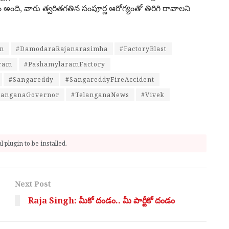
యం అంది, వారు త్వరితగతిన సంపూర్ణ ఆరోగ్యంతో తిరిగి రావాలని
on
#DamodaraRajanarasimha
#FactoryBlast
ram
#PashamylaramFactory
#Sangareddy
#SangareddyFireAccident
langanaGovernor
#TelanganaNews
#Vivek
 plugin to be installed.
Next Post
Raja Singh: మీకో దండం.. మీ పార్టీకో దండం