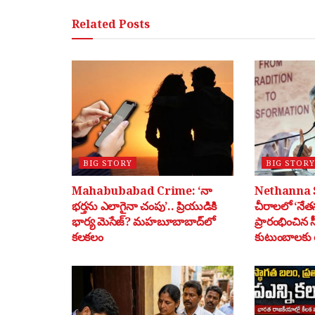
Related
Posts
BIG STORY
BIG STORY
Mahabubabad Crime: ‘నా
Nethanna 
భర్తను ఎలాగైనా చంపు’.. ప్రియుడికి
చీరాలలో ‘నేతన
భార్య మెసేజ్? మహబూబాబాద్‌లో
ప్రారంభించిన 
కలకలం
కుటుంబాలకు ర