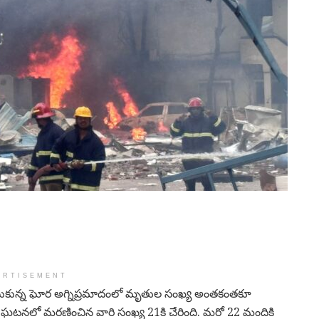
ERTISEMENT
ుచేసుకున్న ఘోర అగ్నిప్రమాదంలో మృతుల సంఖ్య అంతకంతకూ
ు ఘటనలో మరణించిన వారి సంఖ్య 21కి చేరింది. మరో 22 మందికి