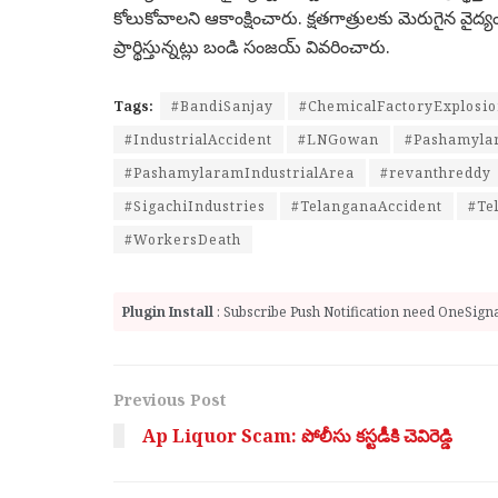
కోలుకోవాలని ఆకాంక్షించారు. క్షతగాత్రులకు మెరుగైన వైద్
ప్రార్థిస్తున్నట్లు బండి సంజయ్ వివరించారు.
Tags:
#BandiSanjay
#ChemicalFactoryExplosi
#IndustrialAccident
#LNGowan
#Pashamyla
#PashamylaramIndustrialArea
#revanthreddy
#SigachiIndustries
#TelanganaAccident
#Te
#WorkersDeath
Plugin Install
: Subscribe Push Notification need OneSignal
Previous Post
Ap Liquor Scam: పోలీసు కస్టడీకి చెవిరెడ్డి