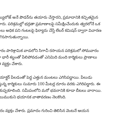
్ సెల్యులోజ్ అనే పౌడర్‌ను తయారు చేస్తారని, ప్రమాదానికి కచ్చితమైన
ు. పరిశ్రమల్లో భద్రతా ప్రమాణాలపై సమీక్షించేందుకు త్వరలోనే ఒక
ికులు అధిక పని గంటలపై ఫిర్యాదు చేస్తే లేబర్ కమిషన్ ద్వారా విచారణ
 కొనసాగుతున్నాయి.
శమైలారం పారిశ్రామిక వాడలోని సిగాచీ రసాయన పరిశ్రమలో సోమవారం
ా భారీ శబ్దంతో పేలిపోవడంతో ఎనిమిది మంది కార్మికులు ప్రాణాలు
వ్యక్తం చేశారు.
ియాక్టర్ పేలడంతో పెద్ద ఎత్తున మంటలు ఎగిసిపడ్డాయి. పేలుడు
న్న కార్మికులు సుమారు 100 మీటర్ల దూరం వరకు ఎగిరిపడ్డారు. ఈ
ిగా కుప్పకూలింది. సమీపంలోని మరో భవనానికి కూడా బీటలు వారాయి.
 అలుముకుని భయానక వాతావరణం నెలకొంది.
ారం వ్యక్తం చేశారు. ప్రమాదం గురించి తెలిసిన వెంటనే ఆయన