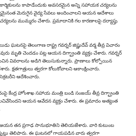
న్న కార్మికులను కాపాడేందుకు అవసరమైన అన్ని సహాయక చర్యలను
ాధ్యమైనంత మెరుగైన వైద్య సేవలు అందించాలని ఆయన ఆదేశాలు
్యలను ముమ్మరం చేశారు. ప్రమాదానికి గల కారణాలపై దర్యాప్తు
లుడు ఘటనపై తెలంగాణ రాష్ట్ర గవర్నర్ జిష్ణుదేవ్ వర్మ తీవ్ర విచారం
ువురు మృతి చెందడం పట్ల ఆయన దిగ్భ్రాంతి వ్యక్తం చేశారు. గవర్నర్
ంధించిన వివరాలను అడిగి తెలుసుకున్నారు. ప్రాణాలు కోల్పోయిన
. క్షతగాత్రులు త్వరగా కోలుకోవాలని ఆకాంక్షించారు.
ెక్రటరీని ఆదేశించారు.
ంపై కేంద్ర హోంశాఖ సహాయ మంత్రి బండి సంజయ్ తీవ్ర దిగ్భ్రాంతి
లచివేసిందని ఆయన ఆవేదన వ్యక్తం చేశారు. ఈ ప్రమాదం అత్యంత
.
ఆయన తన ప్రగాఢ సానుభూతిని తెలియజేశారు. వారి కుటుంబ
స్తున్నట్లు తెలిపారు. ఈ ఘటనలో గాయపడిన వారు త్వరగా