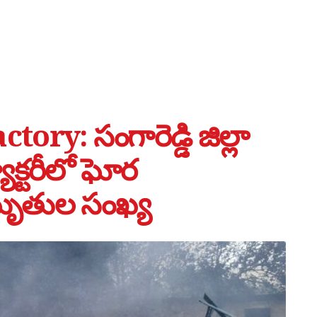
y: సంగారెడ్డి జిల్లా
ాక్టరీలో ఘోర
 మృతుల సంఖ్య