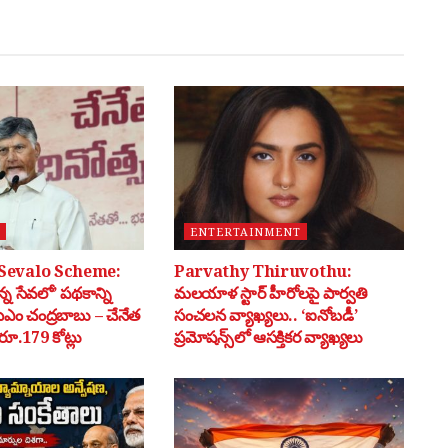
ENTERTAINMENT
Sevalo Scheme:
Parvathy Thiruvothu:
్న సేవలో’ పథకాన్ని
మలయాళ స్టార్ హీరోలపై పార్వతి
సీఎం చంద్రబాబు – చేనేత
సంచలన వ్యాఖ్యలు.. ‘ఐనోబడీ’
ూ.179 కోట్లు
ప్రమోషన్స్‌లో ఆసక్తికర వ్యాఖ్యలు