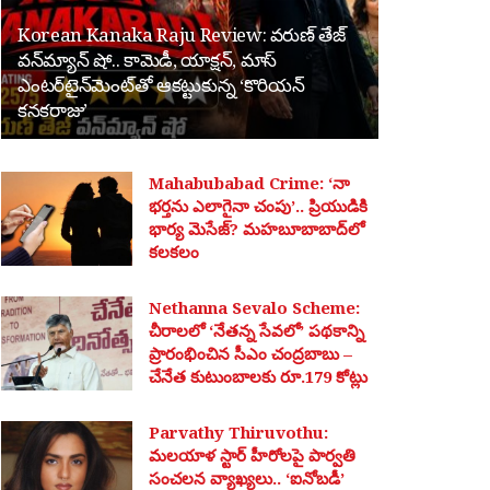
Korean Kanaka Raju Review: వరుణ్ తేజ్
వన్‌మ్యాన్ షో.. కామెడీ, యాక్షన్, మాస్
ఎంటర్‌టైన్‌మెంట్‌తో ఆకట్టుకున్న ‘కొరియన్
కనకరాజు’
Mahabubabad Crime: ‘నా
భర్తను ఎలాగైనా చంపు’.. ప్రియుడికి
భార్య మెసేజ్? మహబూబాబాద్‌లో
కలకలం
Nethanna Sevalo Scheme:
చీరాలలో ‘నేతన్న సేవలో’ పథకాన్ని
ప్రారంభించిన సీఎం చంద్రబాబు –
చేనేత కుటుంబాలకు రూ.179 కోట్లు
Parvathy Thiruvothu:
మలయాళ స్టార్ హీరోలపై పార్వతి
సంచలన వ్యాఖ్యలు.. ‘ఐనోబడీ’