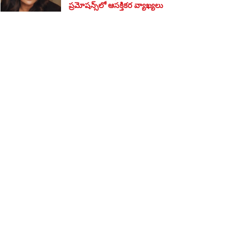
ప్రమోషన్స్‌లో ఆసక్తికర వ్యాఖ్యలు