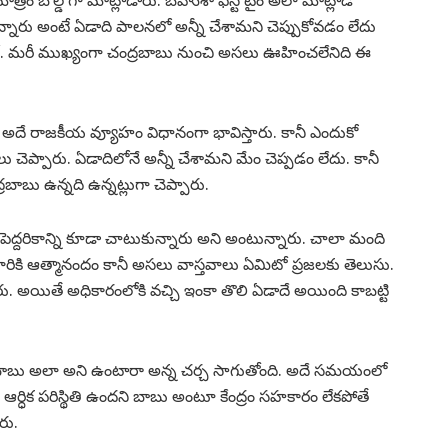
ం బోల్డ్ గా మాట్లాడారు. బహుశా ఫస్ట్ టైం అలా మాట్లాడి
న్నారు అంటే ఏడాది పాలనలో అన్నీ చేశామని చెప్పుకోవడం లేదు
. మరీ ముఖ్యంగా చంద్రబాబు నుంచి అసలు ఊహించలేనిది ఈ
. అదే రాజకీయ వ్యూహం విధానంగా భావిస్తారు. కానీ ఎందుకో
చెప్పారు. ఏడాదిలోనే అన్నీ చేశామని మేం చెప్పడం లేదు. కానీ
ాబు ఉన్నది ఉన్నట్లుగా చెప్పారు.
్దరికాన్ని కూడా చాటుకున్నారు అని అంటున్నారు. చాలా మంది
రికి ఆత్మానందం కానీ అసలు వాస్తవాలు ఏమిటో ప్రజలకు తెలుసు.
రు. అయితే అధికారంలోకి వచ్చి ఇంకా తొలి ఏడాదే అయింది కాబట్టి
ని బాబు అలా అని ఉంటారా అన్న చర్చ సాగుతోంది. అదే సమయంలో
ర్ధిక పరిస్థితి ఉందని బాబు అంటూ కేంద్రం సహకారం లేకపోతే
రు.