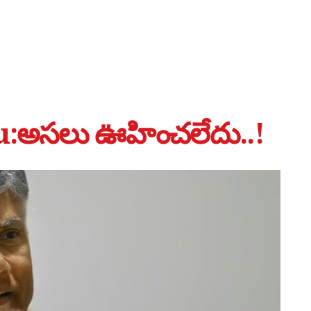
:అసలు ఊహించలేదు..!