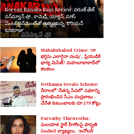
Korean Kanaka Raju Review: వరుణ్ తేజ్
వన్‌మ్యాన్ షో.. కామెడీ, యాక్షన్, మాస్
ఎంటర్‌టైన్‌మెంట్‌తో ఆకట్టుకున్న ‘కొరియన్
కనకరాజు’
Mahabubabad Crime: ‘నా
భర్తను ఎలాగైనా చంపు’.. ప్రియుడికి
భార్య మెసేజ్? మహబూబాబాద్‌లో
కలకలం
Nethanna Sevalo Scheme:
చీరాలలో ‘నేతన్న సేవలో’ పథకాన్ని
ప్రారంభించిన సీఎం చంద్రబాబు –
చేనేత కుటుంబాలకు రూ.179 కోట్లు
Parvathy Thiruvothu:
మలయాళ స్టార్ హీరోలపై పార్వతి
సంచలన వ్యాఖ్యలు.. ‘ఐనోబడీ’