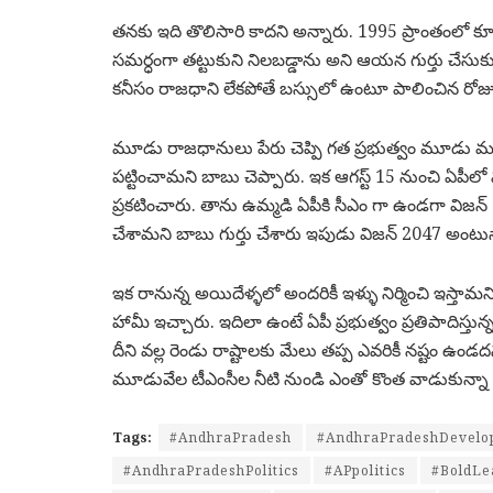
తనకు ఇది తొలిసారి కాదని అన్నారు. 1995 ప్రాంతంలో కూడ
సమర్ధంగా తట్టుకుని నిలబడ్డాను అని ఆయన గుర్తు చేస
కనీసం రాజధాని లేకపోతే బస్సులో ఉంటూ పాలించిన రోజు
మూడు రాజధానులు పేరు చెప్పి గత ప్రభుత్వం మూడు ముక
పట్టించామని బాబు చెప్పారు. ఇక ఆగస్ట్ 15 నుంచి ఏపీ
ప్రకటించారు. తాను ఉమ్మడి ఏపీకి సీఎం గా ఉండగా విజన
చేశామని బాబు గుర్తు చేశారు ఇపుడు విజన్ 2047 అంటున
ఇక రానున్న అయిదేళ్ళలో అందరికీ ఇళ్ళు నిర్మించి ఇస్తా
హామీ ఇచ్చారు. ఇదిలా ఉంటే ఏపీ ప్రభుత్వం ప్రతిపాది
దీని వల్ల రెండు రాష్టాలకు మేలు తప్ప ఎవరికీ నష్టం ఉండ
మూడువేల టీఎంసీల నీటి నుండి ఎంతో కొంత వాడుకున్నా 
Tags:
#AndhraPradesh
#AndhraPradeshDevelo
#AndhraPradeshPolitics
#APpolitics
#BoldLe