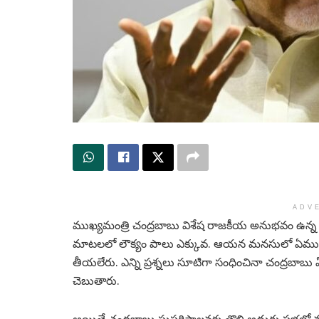
ADV
ముఖ్యమంత్రి చంద్రబాబు విశేష రాజకీయ అనుభవం ఉన్
మాటలలో లౌక్యం పాలు ఎక్కువ. ఆయన మనసులో ఏముంద
తీయలేరు. ఎన్ని ప్రశ్నలు సూటిగా సంధించినా చంద్రబా
చెబుతారు.