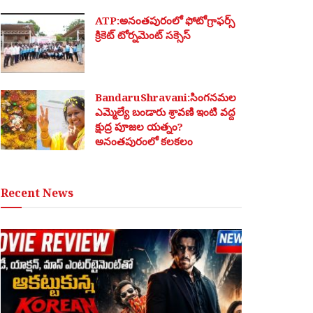
ATP:అనంతపురంలో ఫోటోగ్రాఫర్స్
క్రికెట్ టోర్నమెంట్ సక్సెస్
BandaruShravani:సింగనమల
ఎమ్మెల్యే బండారు శ్రావణి ఇంటి వద్ద
క్షుద్ర పూజల యత్నం?
అనంతపురంలో కలకలం
Recent News