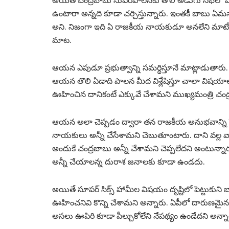
అయితే చంద్రబాబు సుపరిపాలనకు తొలి అడుగు సభలో మాత్ర
ఉంటారా అన్నది కూడా చర్చిస్తున్నారు. ఇంతకీ బాబు ఏమ
అని. నిజంగా ఇది ఏ రాజకీయ నాయకుడూ అనలేని మాటే
మాట.
ఆయన ఎపుడూ ప్రభుత్వాన్ని సమర్ధిస్తూనే మాట్లాడుతారు
ఆయన తొలి ఏడాది పాలన మీద విశ్లేషిస్తూ చాలా విషయాలు 
ఊహించిన దానికంటే ఎక్కువే చేశామని ముఖ్యమంత్రి చంద్రబ
ఆయన అలా చెప్పడం ద్వారా తన రాజకీయ అనుభవాన్ని పెద
నాయకులు అన్నీ చేసేశామని చెబుతూంటారు. దాని వల్ల వా
అందుకే చంద్రబాబు అన్నీ చేశామని చెప్పలేదని అంటున్నా
అన్నీ చేయాలన్న దురాశ జనాలకు కూడా ఉండదు.
అయితే సూపర్ సిక్స్ హామీల విషయం దృష్టిలో పెట్టుకు
ఊహించనివి కొన్ని చేశామని అన్నారు. ఏపీలో దారుణమైన ఆ
అసలు ఊపిరి కూడా పీల్చుకోలేని నేపథ్యం ఉండేదని అన్నా