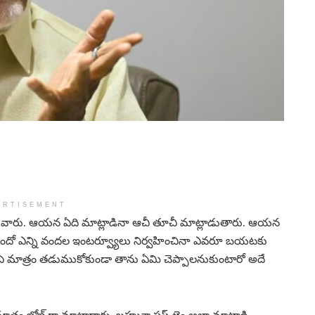
ERTISEMENT
న వారు. ఆయన ఏది మాట్లాడినా ఆచీ తూచీ మాట్లాడుతారు. ఆయన
ో ఎన్ని వందల ఇంటర్వ్యూలు నిర్వహించినా ఎవరూ బయటకు
బు ఏ మాత్రం తడుముకోకుండా తాను ఏమి చెప్పాలనుకుంటారో అదే