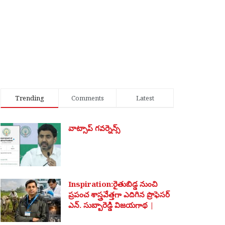
Trending
Comments
Latest
వాట్సాప్ గవర్నెన్స్
Inspiration:రైతుబిడ్డ నుంచి
ప్రపంచ శాస్త్రవేత్తగా ఎదిగిన ప్రొఫెసర్
ఎన్. సుబ్బారెడ్డి విజయగాథ |