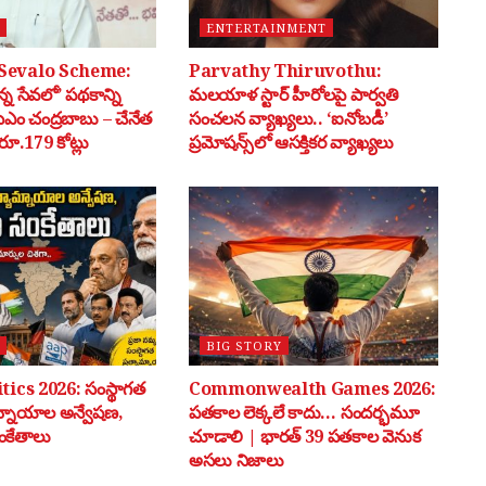
ENTERTAINMENT
Sevalo Scheme:
Parvathy Thiruvothu:
్న సేవలో’ పథకాన్ని
మలయాళ స్టార్ హీరోలపై పార్వతి
సీఎం చంద్రబాబు – చేనేత
సంచలన వ్యాఖ్యలు.. ‘ఐనోబడీ’
ూ.179 కోట్లు
ప్రమోషన్స్‌లో ఆసక్తికర వ్యాఖ్యలు
BIG STORY
tics 2026: సంస్థాగత
Commonwealth Games 2026:
మ్నాయాల అన్వేషణ,
పతకాల లెక్కలే కాదు… సందర్భమూ
ంకేతాలు
చూడాలి | భారత్ 39 పతకాల వెనుక
అసలు నిజాలు