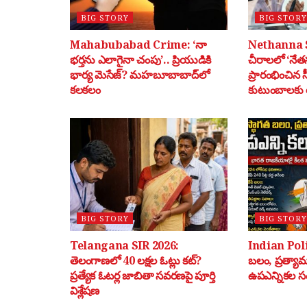
BIG STORY
BIG STORY
Mahabubabad Crime: ‘నా
Nethanna 
భర్తను ఎలాగైనా చంపు’.. ప్రియుడికి
చీరాలలో ‘నేతన
భార్య మెసేజ్? మహబూబాబాద్‌లో
ప్రారంభించిన 
కలకలం
కుటుంబాలకు ర
BIG STORY
BIG STORY
Telangana SIR 2026:
Indian Poli
తెలంగాణలో 40 లక్షల ఓట్లు కట్?
బలం, ప్రత్యా
ప్రత్యేక ఓటర్ల జాబితా సవరణపై పూర్తి
ఉపఎన్నికల స
విశ్లేషణ