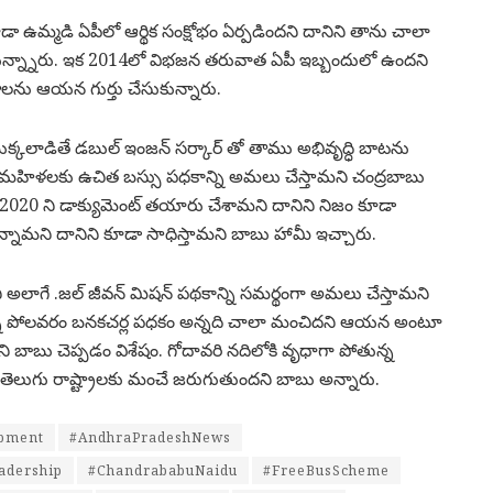
ా ఉమ్మడి ఏపీలో ఆర్థిక సంక్షోభం ఏర్పడిందని దానిని తాను చాలా
ుకున్న్నారు. ఇక 2014లో విభజన తరువాత ఏపీ ఇబ్బందులో ఉందని
లను ఆయన గుర్తు చేసుకున్నారు.
్కలాడితే డబుల్ ఇంజన్ సర్కార్ తో తాము అభివృద్ధి బాటను
లో మహిళలకు ఉచిత బస్సు పధకాన్ని అమలు చేస్తామని చంద్రబాబు
్ 2020 ని డాక్యుమెంట్ తయారు చేశామని దానిని నిజం కూడా
్నామని దానిని కూడా సాధిస్తామని బాబు హామీ ఇచ్చారు.
మని అలాగే .జల్ జీవన్ మిషన్ పథకాన్ని సమర్థంగా అమలు చేస్తామని
స్తున్న పోలవరం బనకచర్ల పధకం అన్నది చాలా మంచిదని ఆయన అంటూ
దని బాబు చెప్పడం విశేషం. గోదావరి నదిలోకి వృధాగా పోతున్న
తెలుగు రాష్ట్రాలకు మంచే జరుగుతుందని బాబు అన్నారు.
pment
#AndhraPradeshNews
adership
#ChandrababuNaidu
#FreeBusScheme