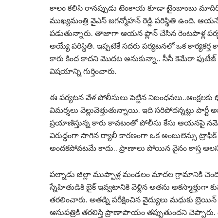
కాలం కలిసి రానప్పుడు టెంకాయ కూడా టైంబాంబు మాదిరి ప
ముఖ్యమంత్రి వైఎస్ జగన్మోహన్ రెడ్డి పరిస్థితి ఉంది. ఆయన
పడుతున్నారు. తాజాగా ఆయన ప్లాన్ చేసిన రెంటపాళ్ల పర్యటన
అయ్యే పరిస్థితి. ఇప్పటికే సదరు పర్యటనలో ఒక కార్యకర్
కారు కింద కాదని మొదట అనుకున్నా.. సీసీ కెమేరా ఫుటేజ
విషయాన్ని గుర్తించారు.
ఈ పర్యటన వేళ పోలీసులు పెట్టిన నిబంధనలు..ఆంక్షలకు భి
విమర్శలు వెల్లువెత్తుతున్నాయి. ఇది సరిపోదన్నట్లు పార్
ప్రయాణిస్తున్న కారు కావటంతో పోలీసు కేసు ఆయనపై నమ
విరుద్ధంగా సాగిన ర్యాలీ కారణంగా ఒక అంబులెన్సు ట్రాఫిక
అందకపోవటమే కాదు.. ప్రాణాలు పోయిన వైనం కాస్త ఆలస్
పల్నాడు జిల్లా ముప్పాళ్ల మండలం మాదల గ్రామానికి చెందిన
స్నేహితుడికి బైక్ ఇవ్వటానికి వెళ్లిన అతను అకస్మాత్తుగా 
తరలించారు. అతడ్ని పరీక్షించిన వైద్యులు మధుకు బ్రెయిన్ స్
ఆసుపత్రికి తరలిస్తే ప్రాణాపాయం తప్పుతుందని చెప్పారు.