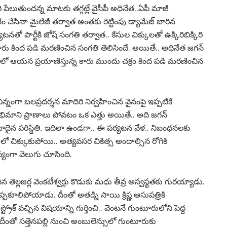
ేలుతుందన్న మాటకు తగ్గట్లే వైసీపీ అధినేత..ఏపీ మాజీ
ేం చేసినా మైలేజీ తర్వాత అంతకు రెట్టింపు డ్యామేజ్ బారిన
తో పార్టీకి జోష్ సంగతి తర్వాత.. కేసుల చిక్కులతో ఉక్కిరిబిక్కిరి
త కారు కింద పడి మరణించిన సంగతి తెలిసిందే. అయితే.. అధినేత జగన్
్ లో ఆయన ప్రయాణిస్తున్న కారు ముందు చక్రం కింద పడి మరణించిన
న్నంగా బలప్రదర్శన మాదిరి నిర్వహించిన వైనంపై ఇప్పటికే
టీ అభిమాని ప్రాణాలు పోవటం ఒక ఎత్తు అయితే.. అది జగన్
ోదైన పరిస్థితి. ఇదిలా ఉండగా.. ఈ పర్యటన వేళ.. నిబంధనలకు
్ లో చిక్కుకుపోయి.. అత్యవసర చికిత్స అందాల్సిన రోగికి
యంగా వెలుగు చూసింది.
 తెల్లజర్ల వెంకటేశ్వర్లు కొడుకు మధు తీవ్ర అస్వస్థతకు గురయ్యాడు.
కుప్పకూలిపోయాడు. దీంతో అతడ్ని సాయి క్రిష్ణ ఆసుపత్రికి
ట్రోక్ వచ్చిన విషయాన్ని గుర్తించి.. వెంటనే గుంటూరులోని పెద్ద
 దీంతో సత్తెనపల్లి నుంచి అంబులెన్సులో గుంటూరుకు