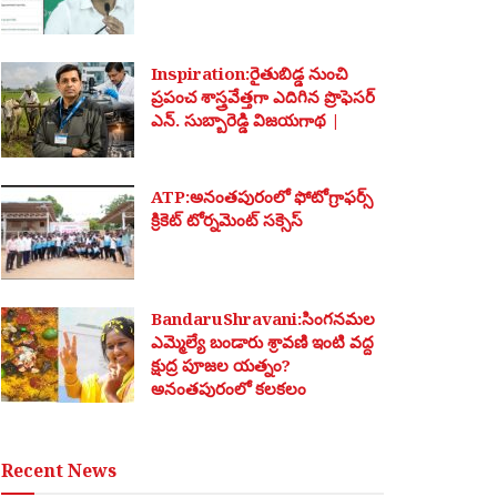
Inspiration:రైతుబిడ్డ నుంచి
ప్రపంచ శాస్త్రవేత్తగా ఎదిగిన ప్రొఫెసర్
ఎన్. సుబ్బారెడ్డి విజయగాథ |
ATP:అనంతపురంలో ఫోటోగ్రాఫర్స్
క్రికెట్ టోర్నమెంట్ సక్సెస్
BandaruShravani:సింగనమల
ఎమ్మెల్యే బండారు శ్రావణి ఇంటి వద్ద
క్షుద్ర పూజల యత్నం?
అనంతపురంలో కలకలం
Recent News