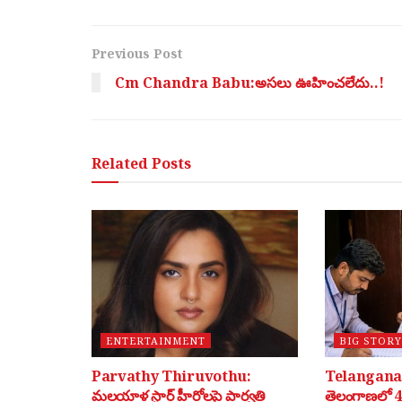
Previous Post
Cm Chandra Babu:అసలు ఊహించలేదు..!
Related
Posts
ENTERTAINMENT
BIG STORY
Parvathy Thiruvothu:
Telangana 
మలయాళ స్టార్ హీరోలపై పార్వతి
తెలంగాణలో 40