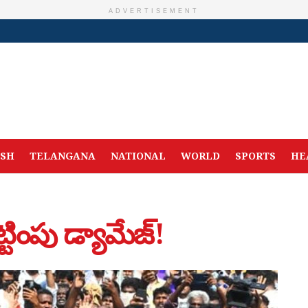
ADVERTISEMENT
ESH
TELANGANA
NATIONAL
WORLD
SPORTS
HE
టింపు డ్యామేజ్!