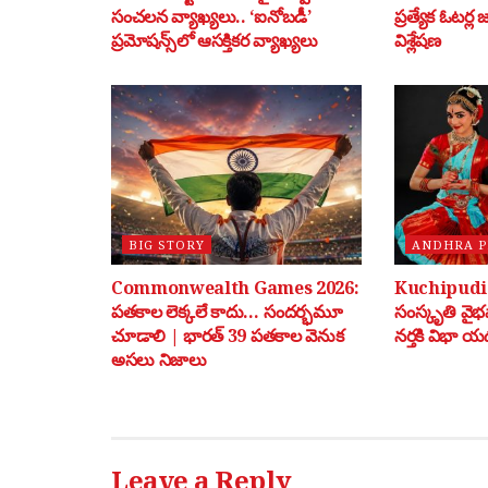
సంచలన వ్యాఖ్యలు.. ‘ఐనోబడీ’
ప్రత్యేక ఓటర్ల
ప్రమోషన్స్‌లో ఆసక్తికర వ్యాఖ్యలు
విశ్లేషణ
BIG STORY
ANDHRA 
Commonwealth Games 2026:
Kuchipudi: 
పతకాల లెక్కలే కాదు… సందర్భమూ
సంస్కృతి వై
చూడాలి | భారత్ 39 పతకాల వెనుక
నర్తకి విభా యడ
అసలు నిజాలు
Leave a Reply