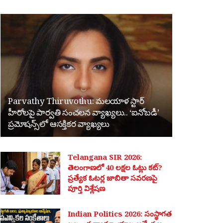
Parvathy Thiruvothu: మలయాళ స్టార్
హీరోలపై పార్వతి సంచలన వ్యాఖ్యలు.. ‘ఐనోబడీ’
ప్రమోషన్స్‌లో ఆసక్తికర వ్యాఖ్యలు
Telangana SIR 2026:
తెలంగాణలో 40 లక్షల ఓట్లు కట్?
ప్రత్యేక ఓటర్ల జాబితా సవరణపై
పూర్తి విశ్లేషణ
Indian Politics 2026: సంస్థాగత