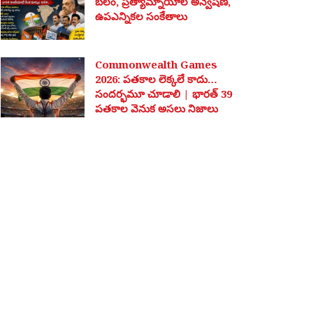
బలం, ప్రత్యామ్నాయాల అన్వేషణ,
ఉపఎన్నికల సంకేతాలు
Commonwealth Games
2026: పతకాల లెక్కలే కాదు…
సందర్భమూ చూడాలి | భారత్ 39
పతకాల వెనుక అసలు నిజాలు