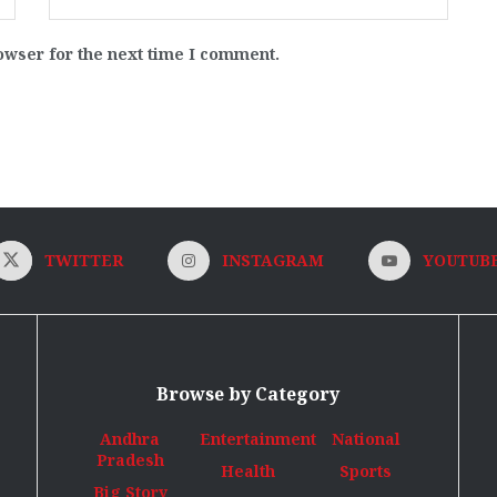
owser for the next time I comment.
TWITTER
INSTAGRAM
YOUTUB
Browse by Category
Andhra
Entertainment
National
Pradesh
Health
Sports
Big Story