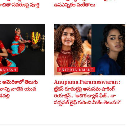
 జాబితా సవరణపై పూర్తి
ఉపఎన్నికల సంకేతాలు
PRADESH
ENTERTAINMENT
అమెరికాలో తెలుగు
Anupama Parameswaran :
భవాన్ని చాటిన యువ
బ్రేకప్ రూమర్లపై అనుపమ షాకింగ్
వల్లి
రియాక్షన్.. ‘అదొక బ్యాడ్ ఫేజ్.. నా
పర్సనల్ లైఫ్ గురించి మీకేం తెలుసు?’