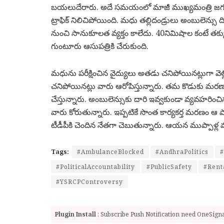
బయలుదేరారు. అదే సమయంలో మాజీ ముఖ్యమంత్రి జగన్మోహన్ 
ట్రాఫిక్ నిలిచిపోయింది. మధు తల్లిదండ్రులు అంబులెన్సు ద
నుంచి సానుకూలత వ్యక్తం కాలేదు. 40నిమిషాల కంటే తక్క
గుంటూరు ఆసుపత్రికి చేరుకుంది.
మధును పరీక్షించిన వైద్యులు అతడు చనిపోయినట్లుగా వెల
చనిపోయినట్లు వారు ఆరోపిస్తున్నారు. తమ కొడుకు మరణాన
చేస్తున్నారు. అంబులెన్సుకు దారి ఇవ్వకుండా వ్యవహరి
వారు కోరుతున్నారు. ఇప్పటికే సొంత కార్యకర్త మరణం ఆ ప
టీడీపీకి చెందిన నేతగా చెబుతున్నారు. ఆయన ముప్పాళ్ల మండ
Tags:
#AmbulanceBlocked
#AndhraPolitics
#PoliticalAccountability
#PublicSafety
#Rent
#YSRCPControversy
Plugin Install
: Subscribe Push Notification need OneSignal