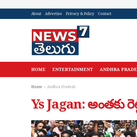
About
Advertise
Privacy & Policy
Contact
HOME
ENTERTAINMENT
ANDHRA PRAD
Home
Andhra Pradesh
Ys Jagan: అంతకు రెట్