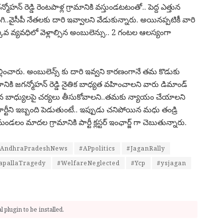
రెడ్డి రెంటపాళ్ల గ్రామానికి వస్తుండటటంతో.. పెద్ద ఎత్తున
ిగి..వైసీపీ నేతలకు దారి ఇవ్వాలని వేడుకున్నారు. అయినప్పటికీ వారి
ువ వ్యవధిలో వెళ్లాల్సిన అంబులెన్సు.. 2 గంటల ఆలస్యంగా
్లించారు. అంబులెన్స్ కు దారి ఇవ్వని కారణంగానే తమ కొడుకు
ికి జగన్మోహన్ రెడ్డి నైతిక బాధ్యత వహించాలని వారు డిమాండ్
ంచిన బాధ్యులపై చర్యలు తీసుకోవాలని..తమకు న్యాయం చేయాలని
ార్టీని ఇబ్బంది పెడుతుంటే.. ఇప్పుడు చనిపోయిన మధు తండ్రి
లం మాదల గ్రామానికి పార్టీ క్లస్టర్ ఇంఛార్జ్ గా చెబుతున్నారు.
#AndhraPradeshNews
#APpolitics
#JaganRally
apallaTragedy
#WelfareNeglected
#Ycp
#ysjagan
 plugin to be installed.