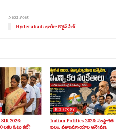
Next Post
Hyderabad: భారీగా కొకైన్ సీజ్
BIG STORY
SIR 2026:
Indian Politics 2026: సంస్థాగత
 లక్షల ఓట్లు కట్?
బలం, ప్రత్యామ్నాయాల అన్వేషణ,