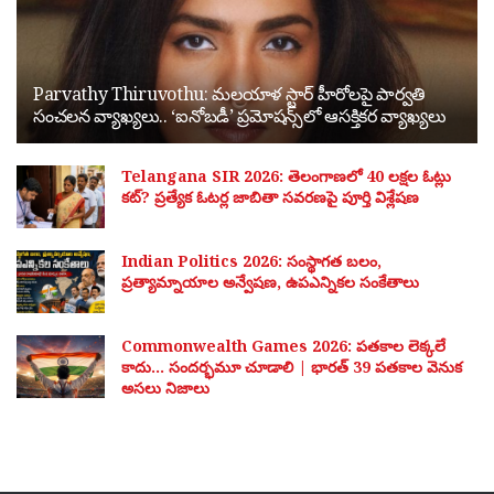
Parvathy Thiruvothu: మలయాళ స్టార్ హీరోలపై పార్వతి
సంచలన వ్యాఖ్యలు.. ‘ఐనోబడీ’ ప్రమోషన్స్‌లో ఆసక్తికర వ్యాఖ్యలు
Telangana SIR 2026: తెలంగాణలో 40 లక్షల ఓట్లు
కట్? ప్రత్యేక ఓటర్ల జాబితా సవరణపై పూర్తి విశ్లేషణ
Indian Politics 2026: సంస్థాగత బలం,
ప్రత్యామ్నాయాల అన్వేషణ, ఉపఎన్నికల సంకేతాలు
Commonwealth Games 2026: పతకాల లెక్కలే
కాదు… సందర్భమూ చూడాలి | భారత్ 39 పతకాల వెనుక
అసలు నిజాలు