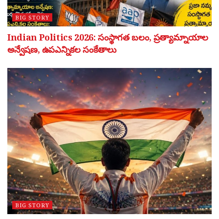
BIG STORY
Indian Politics 2026: సంస్థాగత బలం, ప్రత్యామ్నాయాల
అన్వేషణ, ఉపఎన్నికల సంకేతాలు
BIG STORY