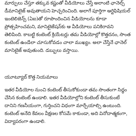
మార్పులు చేస్తూ తక్కువ కష్టంతో వీడియోలు చేస్తే అలాంటి ఛానెల్స్
డీమానిటైజ్ అవుతాయని హెచ్చరించింది. అలాగే పూర్తిగా ఆర్టిఫిషియల్
ఇంటెలిజెన్స్ (ఏఐ)తో రూపొందించిన వీడియోలను కూడా
ప్రోత్సహించమని, మానిటైజేషన్‌కు ఆ వీడియోలు పనికిరావని
తెలిపింది. కాబట్టి కంటెంట్ క్రియేటర్లు తమ వీడియోల్లో కొత్తదనం, సొంత
కంటెంట్ ఉండేలా చూసుకోవడం చాలా ముఖ్యం. అలా చేస్తేనే ఛానెల్
మానిటైజ్ అవుతుంది. డబ్బులు వస్తాయి.
యూట్యూబ్ కొత్త నియమాలు
ఇతర వీడియోల నుంచి కంటెంట్ తీసుకోకుండా తమ సొంతంగా సిద్ధం
చేసిన కంటెంట్ ఉండాలి. ఇతర వీడియోల్లోని కంటెంట్ తీసుకుంటే
దానిని గణనీయంగా, గుర్తించని విధంగా మార్చేయాల్సి ఉంటుంది.
కంటెంట్ అనేది కేవలం వీక్షణల కోసమే కాకుండా, అది వినోదాత్మకంగా,
విద్యాపరంగా ఉండాలి.