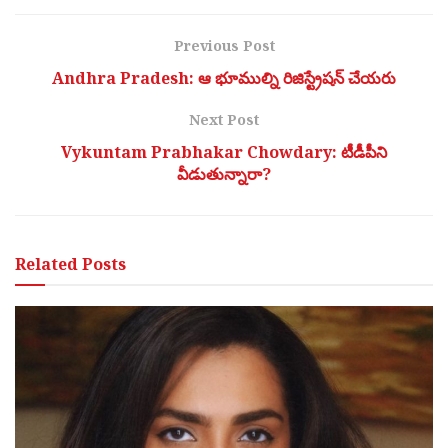
Previous Post
Andhra Pradesh: ఆ భూముల్ని రిజిస్ట్రేషన్‌ చేయరు
Next Post
Vykuntam Prabhakar Chowdary: టీడీపీని
వీడుతున్నారా?
Related
Posts