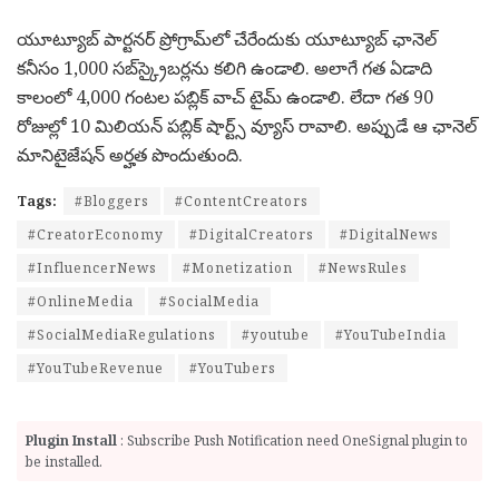
యూట్యూబ్ పార్టనర్ ప్రోగ్రామ్‌లో చేరేందుకు యూట్యూబ్ ఛానెల్‌
కనీసం 1,000 సబ్‌స్క్రైబర్లను కలిగి ఉండాలి. అలాగే గత ఏడాది
కాలంలో 4,000 గంటల పబ్లిక్ వాచ్ టైమ్ ఉండాలి. లేదా గత 90
రోజుల్లో 10 మిలియన్ పబ్లిక్ షార్ట్స్ వ్యూస్ రావాలి. అప్పుడే ఆ ఛానెల్
మానిటైజేషన్ అర్హత పొందుతుంది.
Tags:
#Bloggers
#ContentCreators
#CreatorEconomy
#DigitalCreators
#DigitalNews
#InfluencerNews
#Monetization
#NewsRules
#OnlineMedia
#SocialMedia
#SocialMediaRegulations
#youtube
#YouTubeIndia
#YouTubeRevenue
#YouTubers
Plugin Install
: Subscribe Push Notification need OneSignal plugin to
be installed.