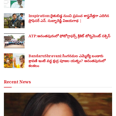
Inspiration:రైతుబిడ్డ నుంచి ప్రపంచ శాస్త్రవేత్తగా ఎదిగిన
ప్రొఫెసర్ ఎన్. సుబ్బారెడ్డి విజయగాథ |
ATP:అనంతపురంలో ఫోటోగ్రాఫర్స్ క్రికెట్ టోర్నమెంట్ సక్సెస్
BandaruShravani:సింగనమల ఎమ్మెల్యే బండారు
శ్రావణి ఇంటి వద్ద క్షుద్ర పూజల యత్నం? అనంతపురంలో
కలకలం
Recent News