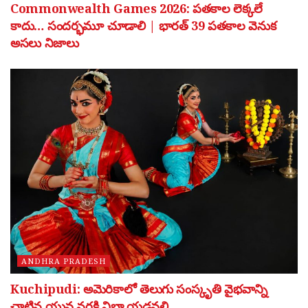
Commonwealth Games 2026: పతకాల లెక్కలే
కాదు… సందర్భమూ చూడాలి | భారత్ 39 పతకాల వెనుక
అసలు నిజాలు
ANDHRA PRADESH
Kuchipudi: అమెరికాలో తెలుగు సంస్కృతి వైభవాన్ని
చాటిన యువ నర్తకి విభా యడవల్లి