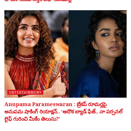
ENTERTAINMENT
Anupama Parameswaran : బ్రేకప్ రూమర్లపై
అనుపమ షాకింగ్ రియాక్షన్.. ‘అదొక బ్యాడ్ ఫేజ్.. నా పర్సనల్
లైఫ్ గురించి మీకేం తెలుసు?’