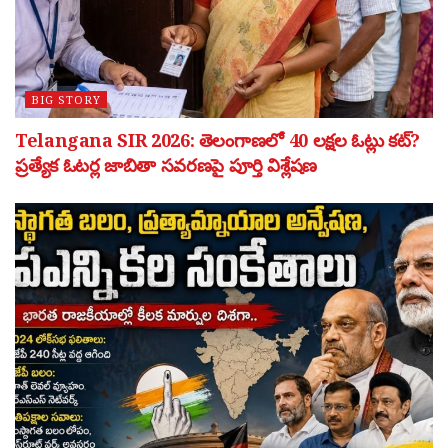
BIG STORY
Telangana SIR 2026: తెలంగాణలో 40 లక్షల ఓట్లు కట్?
ప్రత్యేక ఓటర్ల జాబితా సవరణపై పూర్తి విశ్లేషణ