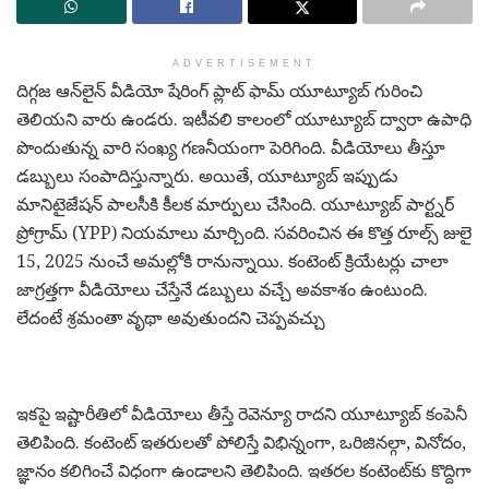
ADVERTISEMENT
దిగ్గజ ఆన్‌లైన్ వీడియో షేరింగ్ ప్లాట్ ఫామ్ యూట్యూబ్ గురించి
తెలియని వారు ఉండరు. ఇటీవలి కాలంలో యూట్యూబ్ ద్వారా ఉపాధి
పొందుతున్న వారి సంఖ్య గణనీయంగా పెరిగింది. వీడియోలు తీస్తూ
డబ్బులు సంపాదిస్తున్నారు. అయితే, యూట్యూబ్ ఇప్పుడు
మానిటైజేషన్ పాలసీకి కీలక మార్పులు చేసింది. యూట్యూబ్ పార్ట్నర్
ప్రోగ్రామ్ (YPP) నియమాలు మార్చింది. సవరించిన ఈ కొత్త రూల్స్ జులై
15, 2025 నుంచే అమల్లోకి రానున్నాయి. కంటెంట్ క్రియేటర్లు చాలా
జాగ్రత్తగా వీడియోలు చేస్తేనే డబ్బులు వచ్చే అవకాశం ఉంటుంది.
లేదంటే శ్రమంతా వృథా అవుతుందని చెప్పవచ్చు
ఇకపై ఇష్టారీతిలో వీడియోలు తీస్తే రెవెన్యూ రాదని యూట్యూబ్ కంపెనీ
తెలిపింది. కంటెంట్ ఇతరులతో పోలిస్తే విభిన్నంగా, ఒరిజినల్గా, వినోదం,
జ్ఞానం కలిగించే విధంగా ఉండాలని తెలిపింది. ఇతరల కంటెంట్‌కు కొద్దిగా