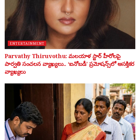
ENTERTAINMENT
Parvathy Thiruvothu: మలయాళ స్టార్ హీరోలపై
పార్వతి సంచలన వ్యాఖ్యలు.. ‘ఐనోబడీ’ ప్రమోషన్స్‌లో ఆసక్తికర
వ్యాఖ్యలు