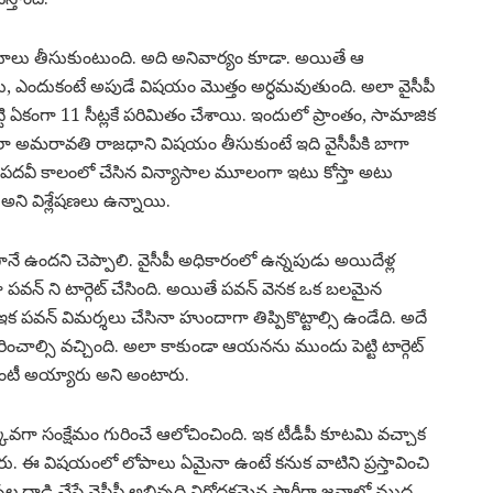
ర్ణయాలు తీసుకుంటుంది. అది అనివార్యం కూడా. అయితే ఆ
ళ్లదు, ఎందుకంటే అపుడే విషయం మొత్తం అర్ధమవుతుంది. అలా వైసీపీ
ెట్టి ఏకంగా 11 సీట్లకే పరిమితం చేశాయి. ఇందులో ప్రాంతం, సామాజిక
ా అమరావతి రాజధాని విషయం తీసుకుంటే ఇది వైసీపీకి బాగా
 పదవీ కాలంలో చేసిన విన్యాసాల మూలంగా ఇటు కోస్తా అటు
అని విశ్లేషణలు ఉన్నాయి.
ానే ఉందని చెప్పాలి. వైసీపీ అధికారంలో ఉన్నపుడు అయిదేళ్ల
వగా పవన్ ని టార్గెట్ చేసింది. అయితే పవన్ వెనక ఒక బలమైన
 పవన్ విమర్శలు చేసినా హుందాగా తిప్పికొట్టాల్సి ఉండేది. అదే
చాల్సి వచ్చింది. అలా కాకుండా ఆయనను ముందు పెట్టి టార్గెట్
 యాంటీ అయ్యారు అని అంటారు.
ువగా సంక్షేమం గురించే ఆలోచించింది. ఇక టీడీపీ కూటమి వచ్చాక
న్నారు. ఈ విషయంలో లోపాలు ఏమైనా ఉంటే కనుక వాటిని ప్రస్తావించి
 దాడి చేస్తే వైసీపీ అభివృద్ధి నిరోధకమైన పార్టీగా జనాల్లో ముద్ర