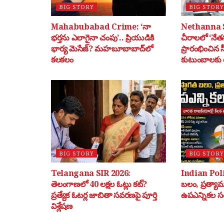
BIG STORY
BIG STORY
Mahabubabad Crime: ‘నా
Nethanna 
భర్తను ఎలాగైనా చంపు’.. ప్రియుడికి
చీరాలలో ‘నేతన
భార్య మెసేజ్? మహబూబాబాద్‌లో
ప్రారంభించిన 
కలకలం
కుటుంబాలకు ర
BIG STORY
BIG STORY
Telangana SIR 2026:
Indian Poli
తెలంగాణలో 40 లక్షల ఓట్లు కట్?
బలం, ప్రత్యా
ప్రత్యేక ఓటర్ల జాబితా సవరణపై పూర్తి
ఉపఎన్నికల స
విశ్లేషణ