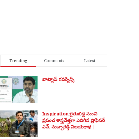
Trending
Comments
Latest
వాట్సాప్ గవర్నెన్స్
Inspiration:రైతుబిడ్డ నుంచి
ప్రపంచ శాస్త్రవేత్తగా ఎదిగిన ప్రొఫెసర్
ఎన్. సుబ్బారెడ్డి విజయగాథ |