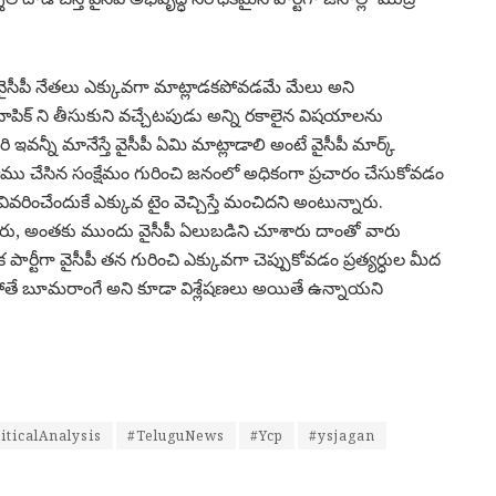
సీపీ నేతలు ఎక్కువగా మాట్లాడకపోవడమే మేలు అని
పిక్ ని తీసుకుని వచ్చేటపుడు అన్ని రకాలైన విషయాలను
వన్నీ మానేస్తే వైసీపీ ఏమి మాట్లాడాలి అంటే వైసీపీ మార్క్
 చేసిన సంక్షేమం గురించి జనంలో అధికంగా ప్రచారం చేసుకోవడం
ివరించేందుకే ఎక్కువ టైం వెచ్చిస్తే మంచిదని అంటున్నారు.
ారు, అంతకు ముందు వైసీపీ ఏలుబడిని చూశారు దాంతో వారు
టీగా వైసీపీ తన గురించి ఎక్కువగా చెప్పుకోవడం ప్రత్యర్ధుల మీద
పోతే బూమరాంగే అని కూడా విశ్లేషణలు అయితే ఉన్నాయని
iticalAnalysis
#TeluguNews
#Ycp
#ysjagan