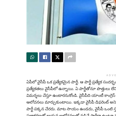
ADV
ఏపీలో వైసీపీ ఒక ప్రత్యేకమైన పార్టీ. ఆ పార్టీ ప్రత్యేక 
ప్రత్యేకతలు వైసీపీలో ఉన్నాయి. ఏ పార్టీతోనూ పొత్తులు లేన
విమర్శలు చేస్తూ ఉంటారనుకోండి. వైసీపీది యాంటీ కాంగ్రె
ఆలోచనలు మార్చుకుంటాయి. ఇక్కడా వైసీపీ డిఫరెంట్ అని చ
పార్టీ పక్కన చేరదు. మాట సాయం ఉండదు, వైసీపీ ఒంట
ప్రజాకర్షణతో ఆయన ఆలోచనలతో నడిచే పార్టీగా ఉంటూ వస