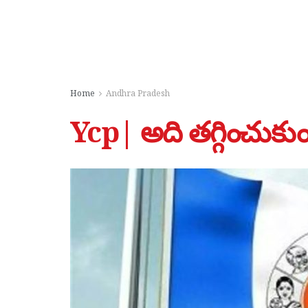
Home
Andhra Pradesh
Ycp| అది తగ్గించుక