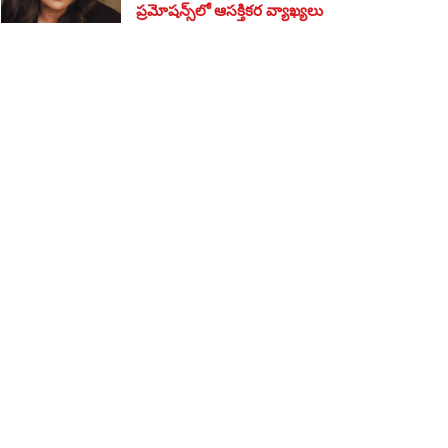
ప్రమోషన్స్‌లో ఆసక్తికర వ్యాఖ్యలు