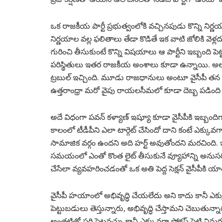
ఒక రాజకీయ పార్టీ ప్రభుత్వంలోకి వచ్చినపుడు కొన్ని ని
నిర్ణయాల వల్ల ఫలితాలు తేడా కొడితే ఇక వాటి జోలికి వె
గురించి తీసుకుంటే కొన్ని విషయాలు ఆ పార్టీని ఇబ్బంది ప
పరిస్థితులు ఇతర రాజకీయ అంశాలు కూడా ఉన్నాయి. అల
ట్రబుల్ ఇచ్చింది. మూడు రాజధానులు అంటూ వైసీపీ తన
ఉత్తరాంధ్రా మరో వైపు రాయలసీమలో కూడా దెబ్బ పడింది 
అదే విధంగా పవన్ కళ్యాణ్ ఇష్యూ కూడా వైసీపీకి ఇబ్బందిగ
కాలంలో టీడీపీని ఎలా టార్గెట్ చేసిందో దాని కంటే ఎక్కు
సామాజిక వర్గం ఉందని అది హర్ట్ అవుతోందని మరచింది. ఇక
సమయంలో ఎంతో కొంత లైట్ తీసుకునే వ్యూహాన్ని అనుసరిం
చేసేలా వ్యవహరించడంతో ఒక అతి పెద్ద సెక్షన్ వైసీపీకి
వైసీపీ హయాంలో అభివృద్ధి చేయలేదు అని కాదు కానీ ఎక్క
పెట్టుబడులు తెస్తున్నారు, అభివృద్ధి చేస్తామని చెబుతు
అంతటితో సరి పెట్టవచ్చు కానీ ఎక్కువగా ఫోకస్ పెట్టి విమర్శల