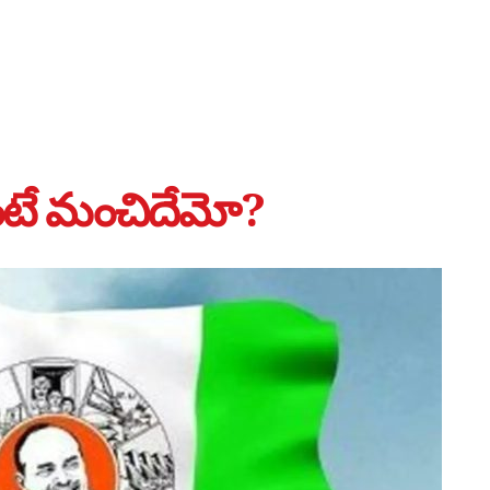
ుంటే మంచిదేమో?