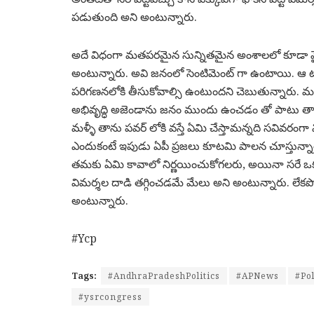
పడుతుంది అని అంటున్నారు.
అదే విధంగా మతపరమైన సున్నితమైన అంశాలలో కూడా వై
అంటున్నారు. అవి జనంలో సెంటిమెంట్ గా ఉంటాయి. ఆ టా
పరిగణనలోకి తీసుకోవాల్సి ఉంటుందని చెబుతున్నారు. మరి ఇ
అభివృద్ధి అజెండాను జనం ముందు ఉంచడం తో పాటు తాము
మళ్ళీ తాను పవర్ లోకి వస్తే ఏమి చేస్తామన్నది సవివరంగా వ
ఎందుకంటే ఇపుడు ఏపీ ప్రజలు కూటమి పాలన చూస్తున్న
తమకు ఏమి కావాలో నిర్ణయించుకోగలరు, అయినా సరే ఒక పార్
విమర్శల దాడి తగ్గించడమే మేలు అని అంటున్నారు. లేక
అంటున్నారు.
#Ycp
Tags:
#AndhraPradeshPolitics
#APNews
#Pol
#ysrcongress