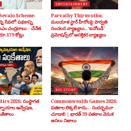
ENTERTAINMENT
Sevalo Scheme:
Parvathy Thiruvothu:
్న సేవలో’ పథకాన్ని
మలయాళ స్టార్ హీరోలపై పార్వతి
సీఎం చంద్రబాబు – చేనేత
సంచలన వ్యాఖ్యలు.. ‘ఐనోబడీ’
ూ.179 కోట్లు
ప్రమోషన్స్‌లో ఆసక్తికర వ్యాఖ్యలు
BIG STORY
tics 2026: సంస్థాగత
Commonwealth Games 2026:
మ్నాయాల అన్వేషణ,
పతకాల లెక్కలే కాదు… సందర్భమూ
ంకేతాలు
చూడాలి | భారత్ 39 పతకాల వెనుక
అసలు నిజాలు