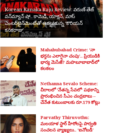
Korean Kanaka Raju Review: వరుణ్ తేజ్
వన్‌మ్యాన్ షో.. కామెడీ, యాక్షన్, మాస్
ఎంటర్‌టైన్‌మెంట్‌తో ఆకట్టుకున్న ‘కొరియన్
కనకరాజు’
Mahabubabad Crime: ‘నా
భర్తను ఎలాగైనా చంపు’.. ప్రియుడికి
భార్య మెసేజ్? మహబూబాబాద్‌లో
కలకలం
Nethanna Sevalo Scheme:
చీరాలలో ‘నేతన్న సేవలో’ పథకాన్ని
ప్రారంభించిన సీఎం చంద్రబాబు –
చేనేత కుటుంబాలకు రూ.179 కోట్లు
Parvathy Thiruvothu:
మలయాళ స్టార్ హీరోలపై పార్వతి
సంచలన వ్యాఖ్యలు.. ‘ఐనోబడీ’