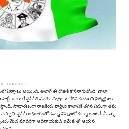
ERTISEMENT
సందర్భంలో ఏర్పాటు అయింది. అలాగే ఈ రోజుకీ కొనసాగుతోంది. చాలా
ి పార్టీ. అయితే వైసీపీకి ఎవరూ మిత్రులు లేరని ఉండరని ప్రత్యర్ధులు
స్ స్టాండ్. సాధారణంగా రాజకీయ పార్టీలు కాలానికి తగిన విధంగా తమ
ెప్పాలి. వైసీపీ అధికారంలో ఉన్నా విపక్షంలో ఉన్నా ఒంటరే. ఏ ఒక్క
ి స్తంభం మేడ మాదిరిగా అధినాయకుడి ఇమేజ్ తో ఆయన
్తోంది.