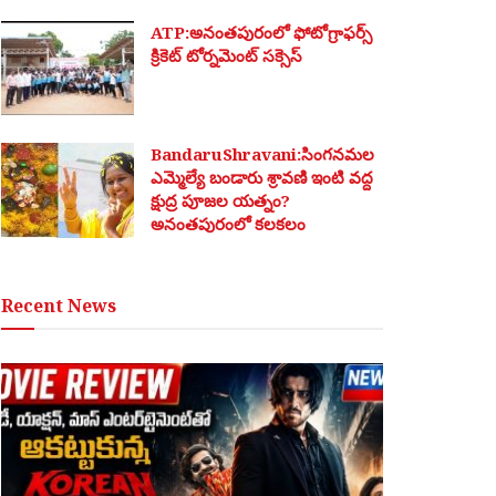
ATP:అనంతపురంలో ఫోటోగ్రాఫర్స్
క్రికెట్ టోర్నమెంట్ సక్సెస్
BandaruShravani:సింగనమల
ఎమ్మెల్యే బండారు శ్రావణి ఇంటి వద్ద
క్షుద్ర పూజల యత్నం?
అనంతపురంలో కలకలం
Recent News