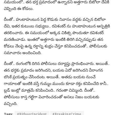
సమయంలో.. తన భర్త ప్రమాదంలో ఉన్నాడని అత్తగారు బిటోలా దేవికి
చెప్పింది ఈ కోడలు.
దీంతో.. హుటాహుటున పెద్ద కొడుకు నివాసం వద్దకు వచ్చిన బిటోలా
దేవి, ఇతర కుటుంబ సభ్యులు.. రవిశంకర్ ను హుటాహుటున ఆస్పత్రికి
తరలించారు. ఈ సమయంలో అక్కడ చికిత్స పొందుతూ రవిశంకర్
మరణించాడు. ఇంతలో అత్తగారు ఇంటికి తిరిగి వచ్చినప్పుడు తన
కోడలు నేలపై ఉన్న రక్తాన్ని శుభ్రం చేస్తూ కనిపించడంతో.. పోలీసులకు
సమాచారం అందించింది.
దీంతో.. రంగంలోకి దిగిన పోలీసులు దర్యాప్తు ప్రారంభించారు. అయితే..
తన భర్తకు ప్రమాదం జరిగిందని, బయట ఏదో జరిగిందని వీరాంగన
బొంకే ప్రయత్నం చేసిందంట. అయితే.. అతడు బయట నుంచే
గాయాలతో ఇంటికి వస్తే గుమ్మం ముందు కూడా రక్తం కనిపించేది కానీ..
బ్లడ్ ఇంట్లో మాత్రమే కనిపించింది.. గదంతా చిమ్మింది. దీంతో..
పోలీసులు కాస్త గట్టిగా విచారించడంతో అసలు నిజం బయటకు
వచ్చింది.
Tags:
#BithoorIncident
#BreakingCrime