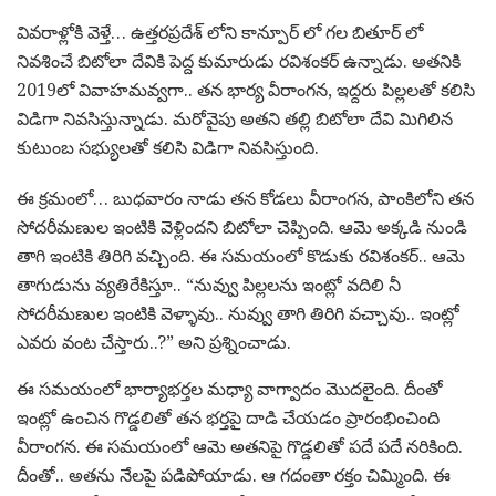
వివరాళ్లోకి వెళ్తే… ఉత్తరప్రదేశ్ లోని కాన్పూర్ లో గల బితూర్ లో
నివశించే బిటోలా దేవికి పెద్ద కుమారుడు రవిశంకర్ ఉన్నాడు. అతనికి
2019లో వివాహమవ్వగా.. తన భార్య వీరాంగన, ఇద్దరు పిల్లలతో కలిసి
విడిగా నివసిస్తున్నాడు. మరోవైపు అతని తల్లి బిటోలా దేవి మిగిలిన
కుటుంబ సభ్యులతో కలిసి విడిగా నివసిస్తుంది.
ఈ క్రమంలో… బుధవారం నాడు తన కోడలు వీరాంగన, పాంకిలోని తన
సోదరీమణుల ఇంటికి వెళ్లిందని బిటోలా చెప్పింది. ఆమె అక్కడి నుండి
తాగి ఇంటికి తిరిగి వచ్చింది. ఈ సమయంలో కొడుకు రవిశంకర్.. ఆమె
తాగుడును వ్యతిరేకిస్తూ.. “నువ్వు పిల్లలను ఇంట్లో వదిలి నీ
సోదరీమణుల ఇంటికి వెళ్ళావు.. నువ్వు తాగి తిరిగి వచ్చావు.. ఇంట్లో
ఎవరు వంట చేస్తారు..?” అని ప్రశ్నించాడు.
ఈ సమయంలో భార్యాభర్తల మధ్యా వాగ్వాదం మొదలైంది. దీంతో
ఇంట్లో ఉంచిన గొడ్డలితో తన భర్తపై దాడి చేయడం ప్రారంభించింది
వీరాంగన. ఈ సమయంలో ఆమె అతనిపై గొడ్డలితో పదే పదే నరికింది.
దీంతో.. అతను నేలపై పడిపోయాడు. ఆ గదంతా రక్తం చిమ్మింది. ఈ