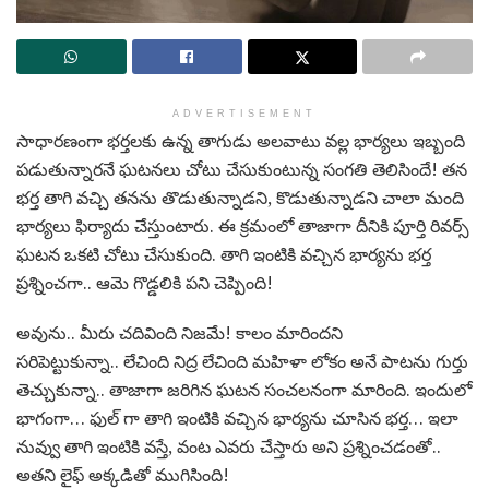
ADVERTISEMENT
సాధారణంగా భర్తలకు ఉన్న తాగుడు అలవాటు వల్ల భార్యలు ఇబ్బంది
పడుతున్నారనే ఘటనలు చోటు చేసుకుంటున్న సంగతి తెలిసిందే! తన
భర్త తాగి వచ్చి తనను తొడుతున్నాడని, కొడుతున్నాడని చాలా మంది
భార్యలు ఫిర్యాదు చేస్తుంటారు. ఈ క్రమంలో తాజాగా దీనికి పూర్తి రివర్స్
ఘటన ఒకటి చోటు చేసుకుంది. తాగి ఇంటికి వచ్చిన భార్యను భర్త
ప్రశ్నించగా.. ఆమె గొడ్డలికి పని చెప్పింది!
అవును.. మీరు చదివింది నిజమే! కాలం మారిందని
సరిపెట్టుకున్నా.. లేచింది నిద్ర లేచింది మహిళా లోకం అనే పాటను గుర్తు
తెచ్చుకున్నా.. తాజాగా జరిగిన ఘటన సంచలనంగా మారింది. ఇందులో
భాగంగా… ఫుల్ గా తాగి ఇంటికి వచ్చిన భార్యను చూసిన భర్త… ఇలా
నువ్వు తాగి ఇంటికి వస్తే, వంట ఎవరు చేస్తారు అని ప్రశ్నించడంతో..
అతని లైఫ్ అక్కడితో ముగిసింది!