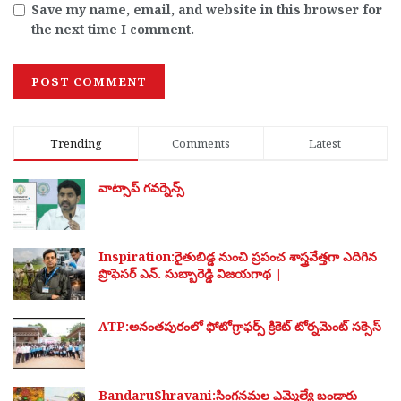
Save my name, email, and website in this browser for
the next time I comment.
Trending
Comments
Latest
వాట్సాప్ గవర్నెన్స్
Inspiration:రైతుబిడ్డ నుంచి ప్రపంచ శాస్త్రవేత్తగా ఎదిగిన
ప్రొఫెసర్ ఎన్. సుబ్బారెడ్డి విజయగాథ |
ATP:అనంతపురంలో ఫోటోగ్రాఫర్స్ క్రికెట్ టోర్నమెంట్ సక్సెస్
BandaruShravani:సింగనమల ఎమ్మెల్యే బండారు