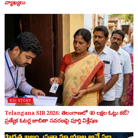
వ్యాఖ్యలు
BIG STORY
Telangana SIR 2026: తెలంగాణలో 40 లక్షల ఓట్లు కట్?
ప్రత్యేక ఓటర్ల జాబితా సవరణపై పూర్తి విశ్లేషణ