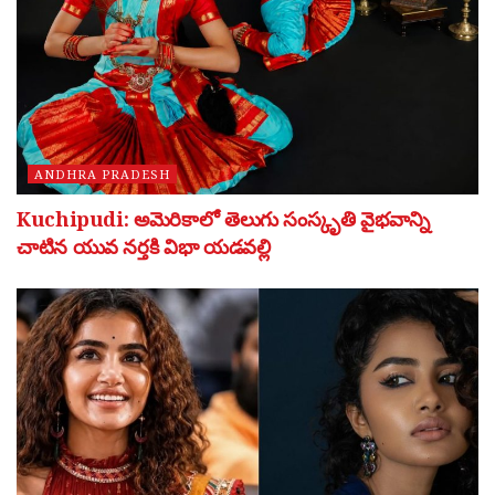
ANDHRA PRADESH
Kuchipudi: అమెరికాలో తెలుగు సంస్కృతి వైభవాన్ని
చాటిన యువ నర్తకి విభా యడవల్లి