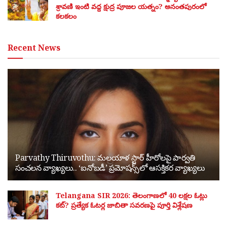
శ్రావణి ఇంటి వద్ద క్షుద్ర పూజల యత్నం? అనంతపురంలో
కలకలం
Recent News
Parvathy Thiruvothu: మలయాళ స్టార్ హీరోలపై పార్వతి
సంచలన వ్యాఖ్యలు.. ‘ఐనోబడీ’ ప్రమోషన్స్‌లో ఆసక్తికర వ్యాఖ్యలు
Telangana SIR 2026: తెలంగాణలో 40 లక్షల ఓట్లు
కట్? ప్రత్యేక ఓటర్ల జాబితా సవరణపై పూర్తి విశ్లేషణ