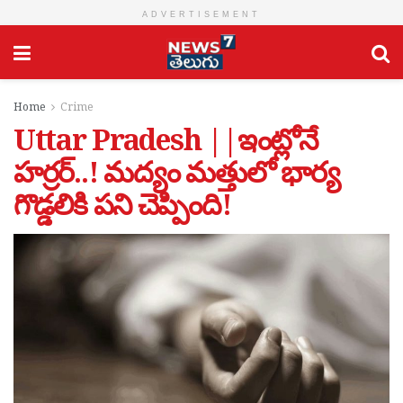
ADVERTISEMENT
Home
Crime
Uttar Pradesh ||ఇంట్లోనే
హర్రర్..! మద్యం మత్తులో భార్య
గొడ్డలికి పని చెప్పింది!