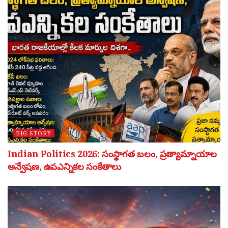
BIG STORY
Indian Politics 2026: సంస్థాగత బలం, ప్రత్యామ్నాయాల
అన్వేషణ, ఉపఎన్నికల సంకేతాలు