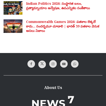
Indian Politics 2026: సంస్థాగత బలం,
ప్రత్యామ్నాయాల అన్వేషణ, ఉపఎన్నికల సంకేతాలు
Commonwealth Games 2026: పతకాల లెక్కలే
కాదు… సందర్భమూ చూడాలి | భారత్ 39 పతకాల వెనుక
అసలు నిజాలు
About Us