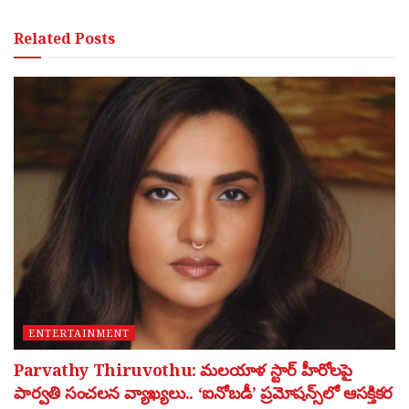
Related
Posts
ENTERTAINMENT
Parvathy Thiruvothu: మలయాళ స్టార్ హీరోలపై
పార్వతి సంచలన వ్యాఖ్యలు.. ‘ఐనోబడీ’ ప్రమోషన్స్‌లో ఆసక్తికర