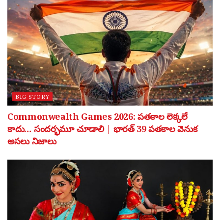
BIG STORY
Commonwealth Games 2026: పతకాల లెక్కలే
కాదు… సందర్భమూ చూడాలి | భారత్ 39 పతకాల వెనుక
అసలు నిజాలు