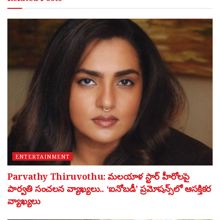
ENTERTAINMENT
Parvathy Thiruvothu: మలయాళ స్టార్ హీరోలపై
పార్వతి సంచలన వ్యాఖ్యలు.. ‘ఐనోబడీ’ ప్రమోషన్స్‌లో ఆసక్తికర
వ్యాఖ్యలు