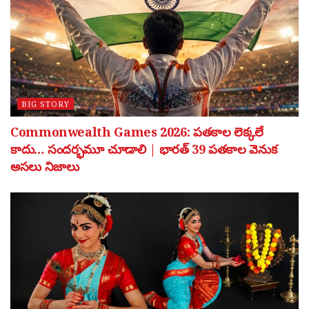
BIG STORY
Commonwealth Games 2026: పతకాల లెక్కలే
కాదు… సందర్భమూ చూడాలి | భారత్ 39 పతకాల వెనుక
అసలు నిజాలు