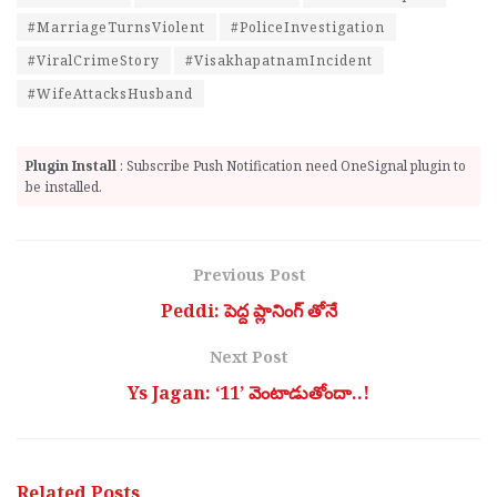
#MarriageTurnsViolent
#PoliceInvestigation
#ViralCrimeStory
#VisakhapatnamIncident
#WifeAttacksHusband
Plugin Install
: Subscribe Push Notification need OneSignal plugin to
be installed.
Previous Post
Peddi: పెద్ద ప్లానింగ్ తోనే
Next Post
Ys Jagan: ‘11’ వెంటాడుతోందా..!
Related
Posts