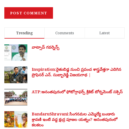
Trending
Comments
Latest
వాట్సాప్ గవర్నెన్స్
Inspiration:రైతుబిడ్డ నుంచి ప్రపంచ శాస్త్రవేత్తగా ఎదిగిన
ప్రొఫెసర్ ఎన్. సుబ్బారెడ్డి విజయగాథ |
ATP:అనంతపురంలో ఫోటోగ్రాఫర్స్ క్రికెట్ టోర్నమెంట్ సక్సెస్
BandaruShravani:సింగనమల ఎమ్మెల్యే బండారు
శ్రావణి ఇంటి వద్ద క్షుద్ర పూజల యత్నం? అనంతపురంలో
కలకలం