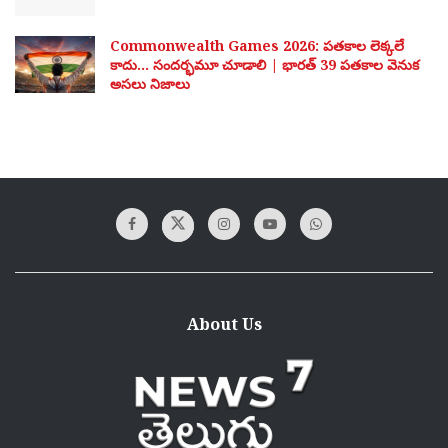
Commonwealth Games 2026: పతకాల లెక్కలే
కాదు… సందర్భమూ చూడాలి | భారత్ 39 పతకాల వెనుక
అసలు నిజాలు
About Us