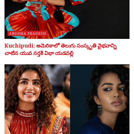
ANDHRA PRADESH
Kuchipudi: అమెరికాలో తెలుగు సంస్కృతి వైభవాన్ని
చాటిన యువ నర్తకి విభా యడవల్లి