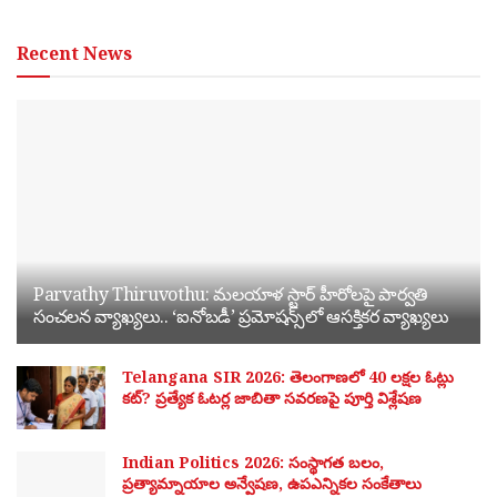
Recent News
Parvathy Thiruvothu: మలయాళ స్టార్ హీరోలపై పార్వతి
సంచలన వ్యాఖ్యలు.. ‘ఐనోబడీ’ ప్రమోషన్స్‌లో ఆసక్తికర వ్యాఖ్యలు
Telangana SIR 2026: తెలంగాణలో 40 లక్షల ఓట్లు
కట్? ప్రత్యేక ఓటర్ల జాబితా సవరణపై పూర్తి విశ్లేషణ
Indian Politics 2026: సంస్థాగత బలం,
ప్రత్యామ్నాయాల అన్వేషణ, ఉపఎన్నికల సంకేతాలు