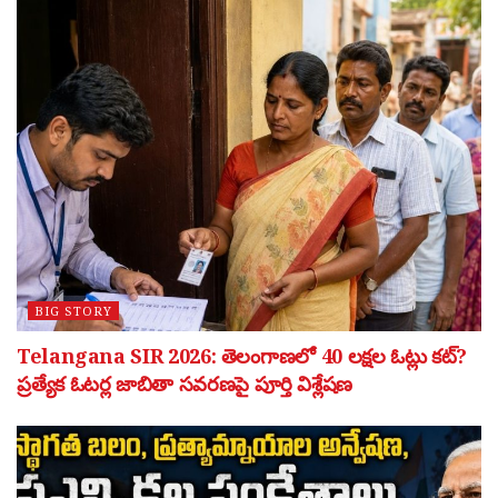
BIG STORY
Telangana SIR 2026: తెలంగాణలో 40 లక్షల ఓట్లు కట్?
ప్రత్యేక ఓటర్ల జాబితా సవరణపై పూర్తి విశ్లేషణ