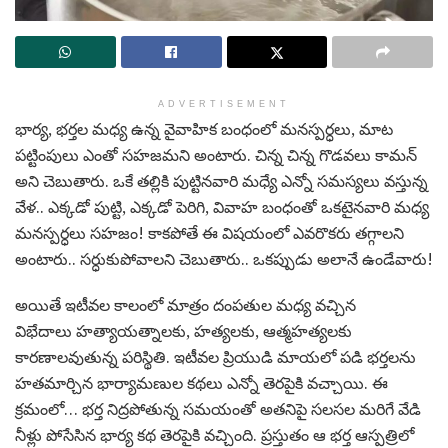
ADVERTISEMENT
భార్య, భర్తల మధ్య ఉన్న వైవాహిక బంధంలో మనస్పర్ధలు, మాట
పట్టింపులు ఎంతో సహజమని అంటారు. చిన్న చిన్న గొడవలు కామన్
అని చెబుతారు. ఒకే తల్లికి పుట్టినవారి మధ్యే ఎన్నో సమస్యలు వస్తున్న
వేళ.. ఎక్కడో పుట్టి, ఎక్కడో పెరిగి, వివాహ బంధంతో ఒకటైనవారి మధ్య
మనస్పర్ధలు సహజం! కాకపోతే ఈ విషయంలో ఎవరొకరు తగ్గాలని
అంటారు.. సర్ధుకుపోవాలని చెబుతారు.. ఒకప్పుడు అలానే ఉండేవారు!
అయితే ఇటీవల కాలంలో మాత్రం దంపతుల మధ్య వచ్చిన
విభేదాలు హత్యాయత్నాలకు, హత్యలకు, ఆత్మహత్యలకు
కారణాలవుతున్న పరిస్థితి. ఇటీవల ప్రియుడి మాయలో పడి భర్తలను
హతమార్చిన భార్యామణుల కథలు ఎన్నో తెరపైకి వచ్చాయి. ఈ
క్రమంలో… భర్త నిద్రపోతున్న సమయంతో అతనిపై సలసల మరిగే వేడి
నీళ్లు పోసేసిన భార్య కథ తెరపైకి వచ్చింది. ప్రస్తుతం ఆ భర్త ఆస్పత్రిలో