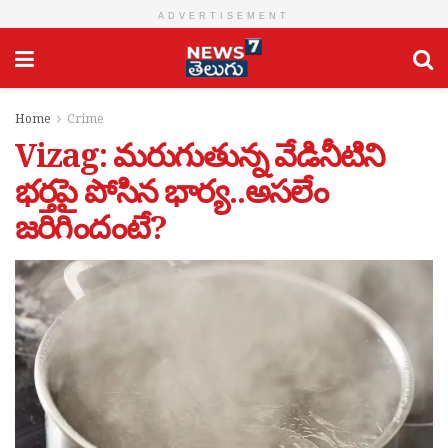
ADVERTISEMENT
Home
Crime
Vizag: మరుగుతున్న వేడినీటిని
భర్తపై పోసిన భార్య..అసలేం
జరిగిందంటే?