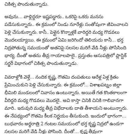
చికిత్స పొందుతున్నాడు.
అవును… వాళ్లిద్దరూ ఇష్టపడ్డారు.. ఒకరిపై ఒకరు మనసు
పడేసుకున్నారు.. ఈ క్రమంలో నిండు నూరేళ్లు సంతోషంగా జీవించాలని
పెళ్లి చేసుకున్నారు. కానీ.. పెళ్లైన కొన్నాళ్లకే వారిద్దరి మధ్య గొడవలు
మొదలయ్యాయి. ఈ క్రమంలో ఏమి జరిగిందో తెలియదు కానీ… భర్త
నిద్రపోతున్న సమయంతో అతనిపై సలసల మరిగే వేడి నీళ్లు పోసేసింది
భార్య. దీంతో అతను తీవ్ర గాయాలపాలై.. ప్రస్తుతం ఆసుపత్రిలో ప్లాస్టిక్
సర్జరీ విభాగంలో చికిత్స పొందుతున్నాడు.
వివరాళ్లోకి వెళ్తే… నందిక కృష్ణ, గౌతమి దంపతులు ఆరేళ్ల ఏళ్ల క్రితం
ప్రేమించుకుని పెళ్లి చేసుకున్నారు. ఈ క్రమంలో… విశాఖపట్నం జిల్లా
భీమిలి మండలంలో నివాసం ఉంటున్నారు. అయితే గత కొంతకాలంగా
వీరిద్దరి మధ్య గొడవలు మొదలై.. అవి కాస్తా చినికి చినికి గాలివానగా
మారి.. ఇరువురి మధ్య తీవ్ర విభేదాలకు దాతి తీశాయని అంటున్నారు.
ఈ నేపథ్యంలో గౌతమి కీలక నిర్ణయం తీసుకుంది. ఇందులో భాగంగా…
బుధవారం అర్ధరాత్రి 2 గంటల సమయంలో భర్త కృష్ణ నిద్రలో ఉండగా
సలసల మరిగే వేడి నీళ్లు పోసింది. దీంతో… కృష్ణ తీవ్రంగా