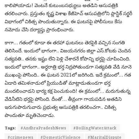
కాలిపోయాడు! వెంటనే కుటుంబసభ్యులు అతడిని ఆసుపత్రికి
తరలించారు. ప్రస్తుతం కృష్ణ విశాఖ కేజీహెచ్ ఆసుపత్రిలోని ప్లాస్టిక్ సర్జరీ
విభాగంలో చికిత్స పొందుతున్నారు. ఈ ఘటనపై పోలీసులు కేసు
నమోదు చేసి దర్యాప్తు ప్రారంభించారు.
కాగా… గతంలో కూడా ఈ తరహా ఘటనలు తెరపైకి వచ్చిన సంగతి
తెలిసిందే. ఇందులో భాగంగా.. విజయనగరం జిల్లా ఎస్.కోటకు చెందిన
సత్యవతి.. తనకు ఇష్టం లేని పెళ్లి చేశారనే కోపాన్ని భర్తపై చూపించింది.
ఇందులో భాగంగా.. అర్ధరాత్రి భర్త నిద్రపోతుండగా సత్యవతి వేడి నూనె
ముఖంపై పోసింది.. ఈ ఘటన 2021లో జరిగింది. ఇదే క్రమంలో… గత
ఏడాది తమిళనాడులో ప్రియుడితో మాట్లాడుతుండగా భర్త
మందలించాడని భార్య కక్ష పెంచుకుంది! ఈ క్రమంలో… మరుగుతున్న
వేడినీటిని భర్తపై పోసింది. దీంతో… తీవ్రంగా గాయపడిన అతడిని
ఇరుగుపొరుగువారు ప్రభుత్వ ఆసుపత్రికి తరలించగా.. చికిత్స
పొందుతూ మృతిచెందాడు.
Tags:
#AndhraPradeshNews
#BoilingWaterAttack
#crimenews
#DomesticViolence
#MaritalDispute