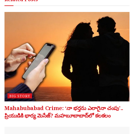
BIG STORY
Mahabubabad Crime: ‘నా భర్తను ఎలాగైనా చంపు’..
ప్రియుడికి భార్య మెసేజ్? మహబూబాబాద్‌లో కలకలం