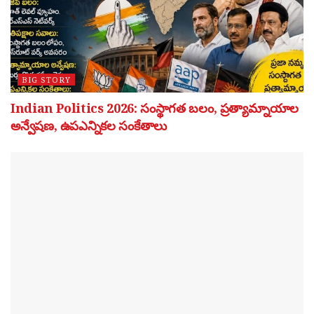
BIG STORY
Indian Politics 2026: సంస్థాగత బలం, ప్రత్యామ్నాయాల
అన్వేషణ, ఉపఎన్నికల సంకేతాలు