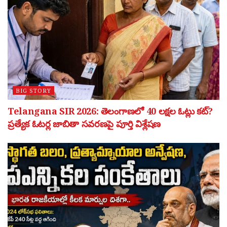
BIG STORY
Telangana SIR 2026: తెలంగాణలో 40 లక్షల ఓట్లు కట్?
ప్రత్యేక ఓటర్ల జాబితా సవరణపై పూర్తి విశ్లేషణ