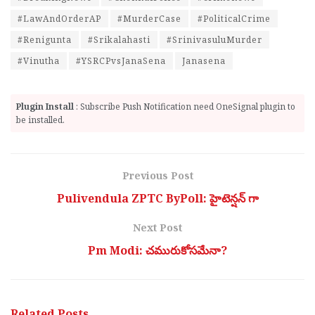
#LawAndOrderAP
#MurderCase
#PoliticalCrime
#Renigunta
#Srikalahasti
#SrinivasuluMurder
#Vinutha
#YSRCPvsJanaSena
Janasena
Plugin Install
: Subscribe Push Notification need OneSignal plugin to
be installed.
Previous Post
Pulivendula ZPTC ByPoll: హైటెన్షన్ గా
Next Post
Pm Modi: చ‌మురుకోస‌మేనా?
Related
Posts