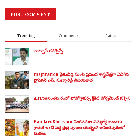
Trending
Comments
Latest
వాట్సాప్ గవర్నెన్స్
Inspiration:రైతుబిడ్డ నుంచి ప్రపంచ శాస్త్రవేత్తగా ఎదిగిన
ప్రొఫెసర్ ఎన్. సుబ్బారెడ్డి విజయగాథ |
ATP:అనంతపురంలో ఫోటోగ్రాఫర్స్ క్రికెట్ టోర్నమెంట్ సక్సెస్
BandaruShravani:సింగనమల ఎమ్మెల్యే బండారు
శ్రావణి ఇంటి వద్ద క్షుద్ర పూజల యత్నం? అనంతపురంలో
కలకలం