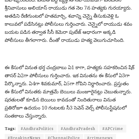
శ్రీనివాసులు అలియాస్ రాయుడు గత నెల 7న హత్యకు గురయ్యారు.
అతడిని రేణిగుంటలో హతమార్చి, శవాన్ని చెన్నై తీసుకువెళ్లి ఓ
కాలువలో పడేసినట్లు పోలీసులు గుర్తించారు. చెన్నైలో రాయుడు శవం
బయట పడిన తర్వాత సీసీ కెమెరా పుటేజ్ ఆధారంగా అక్కడి
పోలీసులు తీగలాగారు. దీంతో రాయుడు హత్య వెలుగుచూసింది.
ఈ కేసులో వినుత భర్త చంద్రబాబు ఏ1 కాగా, హత్యకు సహకరించిన షేక్
తాసర్ ఏ2గా పోలీసులు గుర్తించారు. ఇక వినుతను ఈ కేసులో ఏ3గా
పేర్కొన్నారు. ఏ4గా శివకుమార్, ఏ5గా గోపిని నిర్ధారించారు. ప్రస్తుతం
ఈ కేసులో వినుతకు మాత్రమే బెయిలు మంజూరైనట్లు చెబుతున్నారు.
షరతులతో కూడిన బెయిలు కావడంతో నిందితురాలు వినుత
ప్రతిరోజూ ఉదయం 10 గంటలకు సీ3 సెవెన్ వెల్స్ పోలీసుస్టేషనులో
సంతకాలు చేస్తున్నారు.
Tags:
#AndhraPolitics
#AndhraPradesh
#APCrime
#BreakingNews
#ChennaiPolice
#crimenews