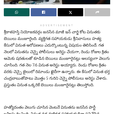
ADVERTISEMENT
శ్రీకాళహస్తి నియోజకవర్గం జనసేన మాజీ ఇన్ చార్జి కోట వినుతకు
బెయిలు మంజూరైంది. వ్యక్తిగత సహాయకుడు శ్రీనివాసులు హత్య
కేసులో వినుత ఆరోపణలు ఎదుర్కొంటున్న విషయం తెలిసిందే. గత
నెలలో వినుతను చెన్నై పోలీసులు అరెస్టు చేయగా, రెండు రోజుల క్రితం
ఆమెకు షరతులతో కూడిన బెయిలు మంజూరైనట్లు ఆలస్యంగా వెలుగు
చూసింది. గత నెల 7న వినుత అరెస్టు అయ్యారు. రెండు రోజుల క్రితం
వరకు చెన్పై జైలులో రిమాండు ఖైదీగా ఉన్నారు. ఈ కేసులో వినుత భర్త
చంద్రబాబుతోపాటు మొత్తం 5 గురిని చెన్నై పోలీసులు అరెస్టు చేశారు.
ప్రస్తుతం వినుత ఒక్కరికే బెయిలు మంజూరైనట్లు తెలుస్తోంది.
హత్యోదంతం వెలుగు చూసిన వెంటనే వినుతను జనసేన పార్టీ
బహిష్కరించింది. వినుత వద్ద వ్యక్తిగత సహాయకుడిగా పనిచేసిన