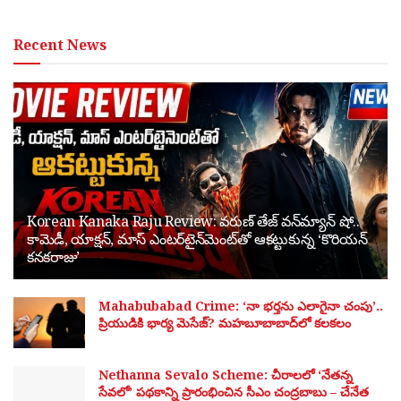
Recent News
Korean Kanaka Raju Review: వరుణ్ తేజ్ వన్‌మ్యాన్ షో..
కామెడీ, యాక్షన్, మాస్ ఎంటర్‌టైన్‌మెంట్‌తో ఆకట్టుకున్న ‘కొరియన్
కనకరాజు’
Mahabubabad Crime: ‘నా భర్తను ఎలాగైనా చంపు’..
ప్రియుడికి భార్య మెసేజ్? మహబూబాబాద్‌లో కలకలం
Nethanna Sevalo Scheme: చీరాలలో ‘నేతన్న
సేవలో’ పథకాన్ని ప్రారంభించిన సీఎం చంద్రబాబు – చేనేత