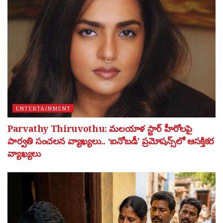
ENTERTAINMENT
Parvathy Thiruvothu: మలయాళ స్టార్ హీరోలపై
పార్వతి సంచలన వ్యాఖ్యలు.. ‘ఐనోబడీ’ ప్రమోషన్స్‌లో ఆసక్తికర
వ్యాఖ్యలు