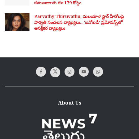
కుటుంబాలకు రూ.179 కోట్లు
Parvathy Thiruvothu: మలయాళ స్టార్ హీరోలపై
పార్వతి సంచలన వ్యాఖ్యలు.. ‘ఐనోబడీ’ ప్రమోషన్స్‌లో
ఆసక్తికర వ్యాఖ్యలు
About Us