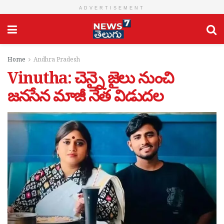
ADVERTISEMENT
Home
Andhra Pradesh
Vinutha: చెన్నై జైలు నుంచి
జనసేన మాజీ నేత విడుదల