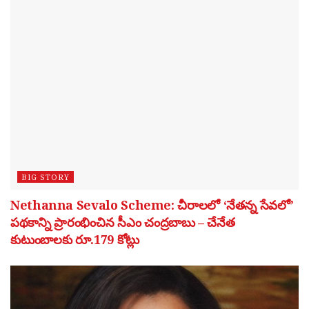
BIG STORY
Nethanna Sevalo Scheme: చీరాలలో ‘నేతన్న సేవలో’
పథకాన్ని ప్రారంభించిన సీఎం చంద్రబాబు – చేనేత
కుటుంబాలకు రూ.179 కోట్లు