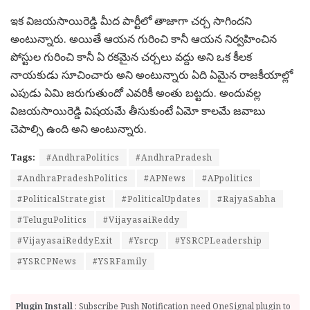
ఇక విజయసాయిరెడ్డి మీద పార్టీలో తాజాగా చర్చ సాగిందని
అంటున్నారు. అయితే ఆయన గురించి కానీ ఆయన నిర్వహించిన
పోస్టుల గురించి కానీ ఏ రకమైన చర్చలు వద్దు అని ఒక కీలక
నాయకుడు సూచించారు అని అంటున్నారు ఏది ఏమైన రాజకీయాల్లో
ఎపుడు ఏమి జరుగుతుందో ఎవరికీ అంతు బట్టదు. అందువల్ల
విజయసాయిరెడ్డి విషయమే తీసుకుంటే ఏమో కాలమే జవాబు
చెపాల్సి ఉంది అని అంటున్నారు.
Tags:
#AndhraPolitics
#AndhraPradesh
#AndhraPradeshPolitics
#APNews
#APpolitics
#PoliticalStrategist
#PoliticalUpdates
#RajyaSabha
#TeluguPolitics
#VijayasaiReddy
#VijayasaiReddyExit
#Ysrcp
#YSRCPLeadership
#YSRCPNews
#YSRFamily
Plugin Install
: Subscribe Push Notification need OneSignal plugin to