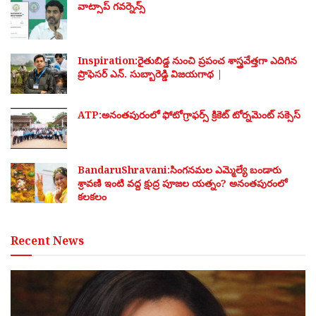
వాట్సాప్ గవర్నెన్స్
Inspiration:రైతుబిడ్డ నుంచి ప్రపంచ శాస్త్రవేత్తగా ఎదిగిన
ప్రొఫెసర్ ఎన్. సుబ్బారెడ్డి విజయగాథ |
ATP:అనంతపురంలో ఫోటోగ్రాఫర్స్ క్రికెట్ టోర్నమెంట్ సక్సెస్
BandaruShravani:సింగనమల ఎమ్మెల్యే బండారు
శ్రావణి ఇంటి వద్ద క్షుద్ర పూజల యత్నం? అనంతపురంలో
కలకలం
Recent News