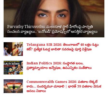
Parvathy Thiruvothu: మలయాళ స్టార్ హీరోలపై పార్వతి
సంచలన వ్యాఖ్యలు.. ‘ఐనోబడీ’ ప్రమోషన్స్‌లో ఆసక్తికర వ్యాఖ్యలు
Telangana SIR 2026: తెలంగాణలో 40 లక్షల ఓట్లు
కట్? ప్రత్యేక ఓటర్ల జాబితా సవరణపై పూర్తి విశ్లేషణ
Indian Politics 2026: సంస్థాగత బలం,
ప్రత్యామ్నాయాల అన్వేషణ, ఉపఎన్నికల సంకేతాలు
Commonwealth Games 2026: పతకాల లెక్కలే
కాదు… సందర్భమూ చూడాలి | భారత్ 39 పతకాల వెనుక
అసలు నిజాలు