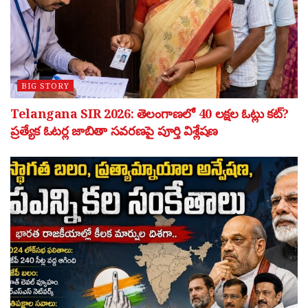
BIG STORY
Telangana SIR 2026: తెలంగాణలో 40 లక్షల ఓట్లు కట్?
ప్రత్యేక ఓటర్ల జాబితా సవరణపై పూర్తి విశ్లేషణ