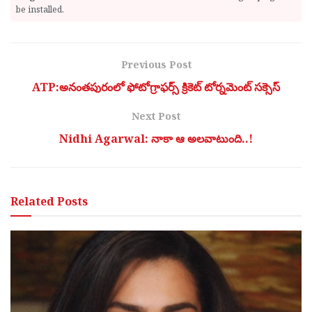
be installed.
Previous Post
ATP:అనంతపురంలో ఫోటోగ్రాఫర్స్ క్రికెట్ టోర్నమెంట్ సక్సెస్
Next Post
Nidhi Agarwal: నాకా ఆ అల‌వాటుంది..!
Related
Posts