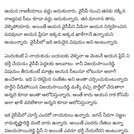
ఆయన రాజకీయాలు వద్దు అనుకునారు. వైసీపీ నుంచి తనకు దక్కిన
రాజ్యసభ సీటు కూడా వద్దు అనుకున్నారు. తన మానాన తాను
వెళ్ళిపోయారు. అయితే ఆయన వైసీపీని వీడినా ఆయన నిర్వహించిన
పదవులూ ఆయన ప్లేసూ ఇక్కడ అక్కడ ఖాళీగానే ఉన్నాయని
అంటున్నారు. వైసీపీలో ఇది అరుదైన విషయం అని అంటున్నారు.
ఎందుకంటే ఏ నాయకుడు బయటకు వెళ్ళినా ఆ వెంటనే ఆయన ప్లేస్ ని
భర్తీ చేయడం వైసీపీ పెద్దలకు అలవాటు. కానీ విజయసాయిరెడ్డి
విషయం తీసుకుంటే మాత్రం ఆయన సీటునూ లోటునూ అలాగే
ఉంచేశారు. ఇది ఏ రకమైన సంకేతం అని అంతా చర్చించుకుంటున్నారు
పార్టీని వీడిపోయిన విజయసాయిరెడ్డి మళ్ళీ వచ్చి పార్టీలో చేరుతారా
అన్నది కూడా అంతా ఆలోచిస్తున్నారు. అంతే కాదు ఆయన రాక కోసమే
అలా ఖాళీ వదిలేశారా అన్నది కూడా ఆలోచిస్తున్నారు.
ఇక వైసీపీలో చూస్తే ఎందరో నాయకులు ఉన్నారు. జగన్ నీడగా సజ్జల
రామకృష్ణారెడ్డి వంటి వారు ఉన్నారు. అయితే ఎందరు నేతలు ఉన్నా
విజయసాయిరెడ్డి ప్లేస్ ని అయితే ఎవరూ భర్తీ చేయలేరని అంటున్నారు.