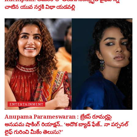
చాటిన యువ నర్తకి విభా యడవల్లి
ENTERTAINMENT
Anupama Parameswaran : బ్రేకప్ రూమర్లపై
అనుపమ షాకింగ్ రియాక్షన్.. ‘అదొక బ్యాడ్ ఫేజ్.. నా పర్సనల్
లైఫ్ గురించి మీకేం తెలుసు?’