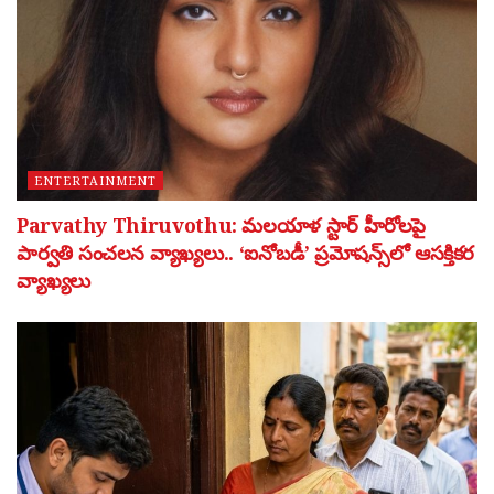
ENTERTAINMENT
Parvathy Thiruvothu: మలయాళ స్టార్ హీరోలపై
పార్వతి సంచలన వ్యాఖ్యలు.. ‘ఐనోబడీ’ ప్రమోషన్స్‌లో ఆసక్తికర
వ్యాఖ్యలు