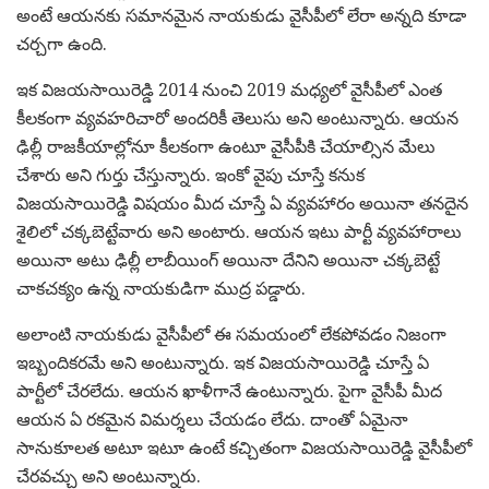
అంటే ఆయనకు సమానమైన నాయకుడు వైసీపీలో లేరా అన్నది కూడా
చర్చగా ఉంది.
ఇక విజయసాయిరెడ్డి 2014 నుంచి 2019 మధ్యలో వైసీపీలో ఎంత
కీలకంగా వ్యవహరిచారో అందరికీ తెలుసు అని అంటున్నారు. ఆయన
ఢిల్లీ రాజకీయాల్లోనూ కీలకంగా ఉంటూ వైసీపీకి చేయాల్సిన మేలు
చేశారు అని గుర్తు చేస్తున్నారు. ఇంకో వైపు చూస్తే కనుక
విజయసాయిరెడ్డి విషయం మీద చూస్తే ఏ వ్యవహారం అయినా తనదైన
శైలిలో చక్కబెట్టేవారు అని అంటారు. ఆయన ఇటు పార్టీ వ్యవహారాలు
అయినా అటు ఢిల్లీ లాబీయింగ్ అయినా దేనిని అయినా చక్కబెట్టే
చాకచక్యం ఉన్న నాయకుడిగా ముద్ర పడ్డారు.
అలాంటి నాయకుడు వైసీపీలో ఈ సమయంలో లేకపోవడం నిజంగా
ఇబ్బందికరమే అని అంటున్నారు. ఇక విజయసాయిరెడ్డి చూస్తే ఏ
పార్టీలో చేరలేదు. ఆయన ఖాళీగానే ఉంటున్నారు. పైగా వైసీపీ మీద
ఆయన ఏ రకమైన విమర్శలు చేయడం లేదు. దాంతో ఏమైనా
సానుకూలత అటూ ఇటూ ఉంటే కచ్చితంగా విజయసాయిరెడ్డి వైసీపీలో
చేరవచ్చు అని అంటున్నారు.