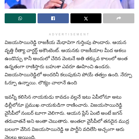
ADVERTISEMENT
విజయసాయిరెడ్డి రాజకీయ మేధావిగా గుర్తింపు పొందారు. ఆయన
వృత్తి రీత్యా చార్టర్డ్ అకౌంటెంట్. ఆయనకు రాజకీయాల మీద ఆశలు
ఉండొచ్చు కానీ అందులో చేరిన వెంటనే అతి తక్కువ కాలంలో అంత
ఉన్నతంగా రాణిస్తారు బహుశా ఎవరూ ఊహించి ఉండరు.
విజయసాయిరెడ్డిలో అందరినీ కలుపుకుని పోయే తత్వం ఉంది. నేర్పూ
ఓర్పూ ఉన్నాయి. లౌక్యం చాలానే ఉంది
ఇవన్నీ కలిసిన నాయకుడు కావడం వల్లనే ఇటు ఏపీలోనూ అటు
ఢిల్లీలోనూ ప్రముఖ నాయకుడిగా రాణించారు. విజయసాయిరెడ్డి
వైసీపీలో నంబర్ టూగా వెలిగారు. ఆయన ప్లేస్ ఏంటి అంటే జగన్
తరువాతనే అని అంతా చెబుతారు. అంతలా వైసీపీలో తనదైన ముద్ర
బలంగా వేసిన విజయసాయిరెడ్డి ఆ పార్టీని వదిలేసి అచ్చంగా ఆరు
నెలలు అయింది.