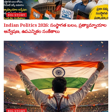
BIG STORY
Indian Politics 2026: సంస్థాగత బలం, ప్రత్యామ్నాయాల
అన్వేషణ, ఉపఎన్నికల సంకేతాలు
BIG STORY