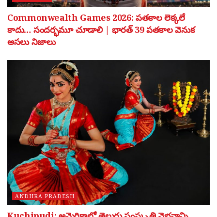
Commonwealth Games 2026: పతకాల లెక్కలే
కాదు… సందర్భమూ చూడాలి | భారత్ 39 పతకాల వెనుక
అసలు నిజాలు
ANDHRA PRADESH
Kuchipudi: అమెరికాలో తెలుగు సంస్కృతి వైభవాన్ని