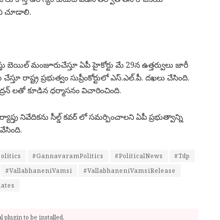
చి చూడాలి.
తు బెయిల్‌ మంజూరుచేస్తూ ఏపీ హైకోర్టు మే 29న ఉత్తర్వులు జారీ
తూ రాష్ట్ర ప్రభుత్వం సుప్రీంకోర్టులో ఎస్‌.ఎల్‌.పీ. దఖలు చేసింది.
చంద్రన్‌ లతో కూడిన ధర్మాసనం విచారించింది.
ు నివేదికను సీల్డ్‌ కవర్‌ లో సమర్పించాలని ఏపీ ప్రభుత్వాన్ని
ేసింది.
olitics
#GannavaramPolitics
#PoliticalNews
#Tdp
#VallabhaneniVamsi
#VallabhaneniVamsiRelease
ates
 plugin to be installed.