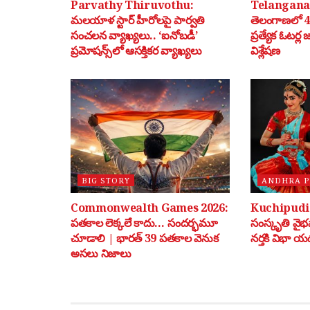
Parvathy Thiruvothu:
Telangana 
మలయాళ స్టార్ హీరోలపై పార్వతి
తెలంగాణలో 40
సంచలన వ్యాఖ్యలు.. ‘ఐనోబడీ’
ప్రత్యేక ఓటర్ల
ప్రమోషన్స్‌లో ఆసక్తికర వ్యాఖ్యలు
విశ్లేషణ
BIG STORY
ANDHRA 
Commonwealth Games 2026:
Kuchipudi: 
పతకాల లెక్కలే కాదు… సందర్భమూ
సంస్కృతి వై
చూడాలి | భారత్ 39 పతకాల వెనుక
నర్తకి విభా యడ
అసలు నిజాలు