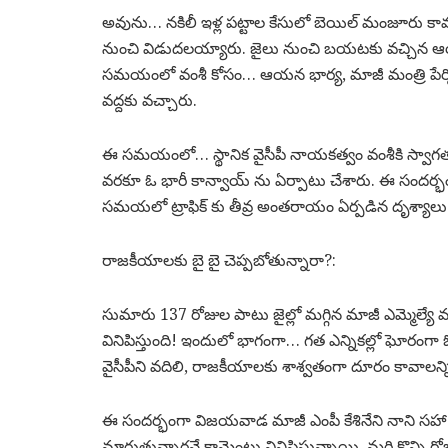
అవును… నకిలీ ఇళ్ల పట్టాల కేసులో బెయిల్‌ మంజూరు కా
నుంచి విడుదలయ్యారు. జైలు నుంచి బయటకు వచ్చిన ఆయ
సమయంలో వంశీ కోసం… ఆయన భార్య, మాజీ మంత్రి పేర్ని నా
వద్దకు వచ్చారు.
ఈ సమయంలో… స్థానిక వైసీపీ నాయకత్వం వంశీకి స్వా
వరకూ ఓ భారీ కాన్వాయ్‌ ను ఏర్పాటు చేశారు. ఈ సందర్భం
సమయలో ట్రాఫిక్ కు తీవ్ర అంతరాయం ఏర్పడిన దృశ్యాలు 
రాజకీయాలకు బై బై చెప్పబోతున్నారా?:
సుమారు 137 రోజుల పాటు జైల్లో మగ్గిన మాజీ ఎమ్మెల్యే
వినిపిస్తుంది! ఇందులో భాగంగా… గత ఎన్నికల్లో ఘోరంగ
వైసీపీని వదిలి, రాజకీయాలకు శాశ్వతంగా దూరం కావాలన్ని 
ఈ సందర్భంగా విజయవాడ మాజీ ఎంపీ కేశినేని నాని సహ
మారుతున్నారనే కామెంట్లు వినిపిస్తున్నాయి. మరి కొన్ని