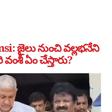
: జైలు నుంచి వల్లభనేని
వంశీ ఏం చేస్తారు?