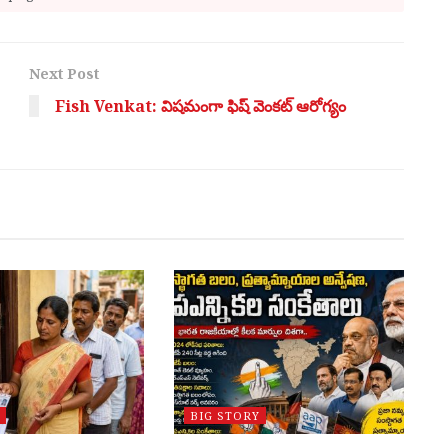
Next Post
Fish Venkat: విషమంగా ఫిష్ వెంకట్ ఆరోగ్యం
BIG STORY