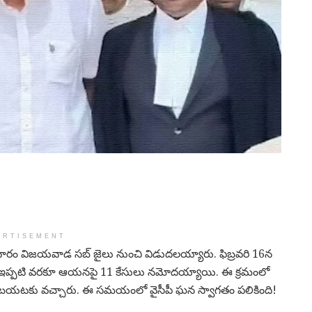
ERTISEMENT
బుధవారం విజయవాడ సబ్ జైలు నుంచి విడుదలయ్యారు. ఫిబ్రవరి 16న
నారు. ఇప్పటి వరకూ ఆయనపై 11 కేసులు నమోదయ్యాయి. ఈ క్రమంలో
చి బయటకు వచ్చారు. ఈ సమయంలో వైసీపీ ఘన స్వాగతం పలికింది!