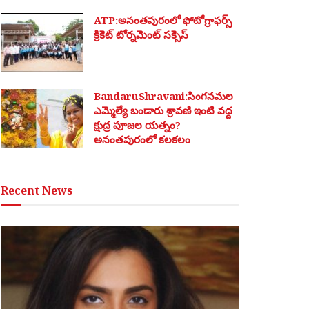
ATP:అనంతపురంలో ఫోటోగ్రాఫర్స్
క్రికెట్ టోర్నమెంట్ సక్సెస్
BandaruShravani:సింగనమల
ఎమ్మెల్యే బండారు శ్రావణి ఇంటి వద్ద
క్షుద్ర పూజల యత్నం?
అనంతపురంలో కలకలం
Recent News