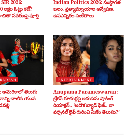
SIR 2026:
Indian Politics 2026: సంస్థాగత
 లక్షల ఓట్లు కట్?
బలం, ప్రత్యామ్నాయాల అన్వేషణ,
 జాబితా సవరణపై పూర్తి
ఉపఎన్నికల సంకేతాలు
PRADESH
ENTERTAINMENT
అమెరికాలో తెలుగు
Anupama Parameswaran :
భవాన్ని చాటిన యువ
బ్రేకప్ రూమర్లపై అనుపమ షాకింగ్
వల్లి
రియాక్షన్.. ‘అదొక బ్యాడ్ ఫేజ్.. నా
పర్సనల్ లైఫ్ గురించి మీకేం తెలుసు?’