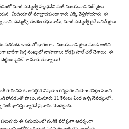
వడంతో మాజీ ఎమ్మెల్యే వల్లభనేని వంశీ విజయవాడ సబ్‌ జైలు
న.. మీడియాతో మాట్లాడకుండా కారు ఎక్కి వెళ్లిపోయారు. ఈ
ని, ఎమ్మెల్సీ తలశిల రఘురామ్, మాజీ ఎమ్మెల్యే కైలే అనిల్‌ జైలు
గతం పలికింది. ఇందులో భాగంగా… విజయవాడ జైలు నుండి అతని
గా భారీగా పెద్ద సంఖ్యలో వాహనాలు రోడ్లపై హల్ చల్ చేశాయి. ఈ
నెట్టింట వైరల్ గా మారుతున్నాయి!
 వంశీ గురించిన ఓ ఆసక్తికర విషయం గన్నవరం నియోజకవర్గం నుంచి
ా ఓడిపోవడంతో పాటు, సుమారు 11 కేసులు మీద ఉన్న నేపథ్యంలో..
వంశీ భావిస్తున్నారనే ప్రచారం మొదలైంది.
ా పలువురు ఈ సమయంలో వంశీకి పరోక్షంగా ఆదర్శంగా
 రోజులు కాస్త ఆరోగ్యం కుదుటి పడిన తర్వాత తన రాజకీయ