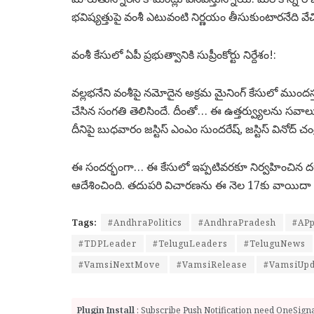
భవిష్యత్తుపై వంశీ ఎటువంటి నిర్ణయం తీసుకుంటారనేది వే
వంశీ కేసులో ఏపీ ప్రభుత్వానికి సుప్రీంకోర్టు నిర్దేశం!:
వల్లభనేని వంశీపై నమోదైన అక్రమ మైనింగ్‌ కేసులో ముందస్
చేసిన సంగతి తెలిసిందే. దీంతో… ఈ ఉత్తర్వ్యులను సవాలు చేస్
దీనిపై బుధవారం జస్టిస్‌ ఎంఎం సుందరేష్, జస్టిస్‌ వినోద్‌ 
ఈ సందర్భంగా… ఈ కేసులో ఇప్పటివరకూ నిర్వహించిన దర్యాప్త
ఆదేశించింది. తదుపరి విచారణను ఈ నెల 17కు వాయిదా వ
Tags:
#AndhraPolitics
#AndhraPradesh
#APp
#TDPLeader
#TeluguLeaders
#TeluguNews
#VamsiNextMove
#VamsiRelease
#VamsiUpd
Plugin Install
: Subscribe Push Notification need OneSignal