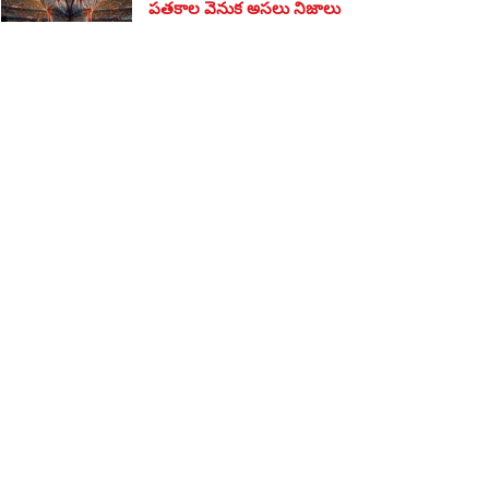
పతకాల వెనుక అసలు నిజాలు