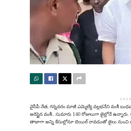
ADV
వైసీపీ నేత, గన్నవరం మాజీ ఎమ్మెల్యే వల్లభనేని వంశీ 
అరెస్టైన వంశీ.. సుమారు 140 రోజులుగా జైల్లోనే ఉన్
తాజాగా అన్ని కేసుల్లోనూ బెయిల్ రావడంతో జైలు నుం