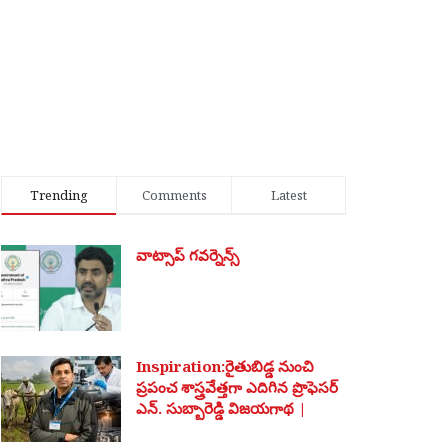
Trending
Comments
Latest
వాట్సాప్ గవర్నెన్స్
Inspiration:రైతుబిడ్డ నుంచి
ప్రపంచ శాస్త్రవేత్తగా ఎదిగిన ప్రొఫెసర్
ఎన్. సుబ్బారెడ్డి విజయగాథ |