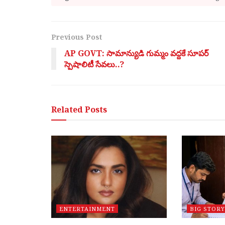
Previous Post
AP GOVT: సామాన్యుడి గుమ్మం వద్దకే సూపర్
స్పెషాలిటీ సేవలు..?
Related
Posts
ENTERTAINMENT
BIG STORY