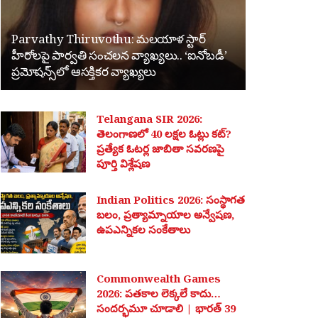
Parvathy Thiruvothu: మలయాళ స్టార్
హీరోలపై పార్వతి సంచలన వ్యాఖ్యలు.. ‘ఐనోబడీ’
ప్రమోషన్స్‌లో ఆసక్తికర వ్యాఖ్యలు
Telangana SIR 2026:
తెలంగాణలో 40 లక్షల ఓట్లు కట్?
ప్రత్యేక ఓటర్ల జాబితా సవరణపై
పూర్తి విశ్లేషణ
Indian Politics 2026: సంస్థాగత
బలం, ప్రత్యామ్నాయాల అన్వేషణ,
ఉపఎన్నికల సంకేతాలు
Commonwealth Games
2026: పతకాల లెక్కలే కాదు…
సందర్భమూ చూడాలి | భారత్ 39