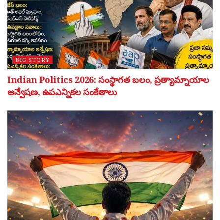
BIG STORY
Indian Politics 2026: సంస్థాగత బలం, ప్రత్యామ్నాయాల
అన్వేషణ, ఉపఎన్నికల సంకేతాలు