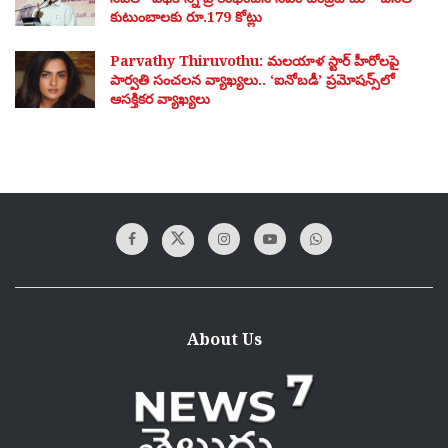
కుటుంబాలకు రూ.179 కోట్లు
Parvathy Thiruvothu: మలయాళ స్టార్ హీరోలపై
పార్వతి సంచలన వ్యాఖ్యలు.. ‘ఐనోబడీ’ ప్రమోషన్స్‌లో
ఆసక్తికర వ్యాఖ్యలు
About Us