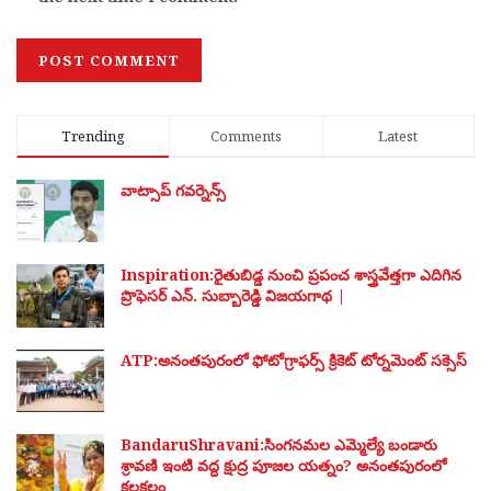
Trending
Comments
Latest
వాట్సాప్ గవర్నెన్స్
Inspiration:రైతుబిడ్డ నుంచి ప్రపంచ శాస్త్రవేత్తగా ఎదిగిన
ప్రొఫెసర్ ఎన్. సుబ్బారెడ్డి విజయగాథ |
ATP:అనంతపురంలో ఫోటోగ్రాఫర్స్ క్రికెట్ టోర్నమెంట్ సక్సెస్
BandaruShravani:సింగనమల ఎమ్మెల్యే బండారు
శ్రావణి ఇంటి వద్ద క్షుద్ర పూజల యత్నం? అనంతపురంలో
కలకలం