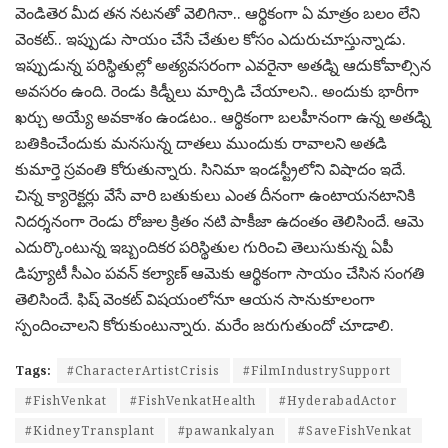
వెండితెర మీద తన నటనతో వెలిగినా.. ఆర్థికంగా ఏ మాత్రం బలం లేని
వెంకట్.. ఇప్పుడు సాయం చేసే చేతుల కోసం ఎదురుచూస్తున్నాడు.
ఇప్పుడున్న పరిస్థితుల్లో అత్యవసరంగా ఎవరైనా అతడ్ని ఆదుకోవాల్సిన
అవసరం ఉంది. రెండు కిడ్నీలు మార్పిడి చేయాలని.. అందుకు భారీగా
ఖర్చు అయ్యే అవకాశం ఉండటం.. ఆర్థికంగా బలహీనంగా ఉన్న అతడ్ని
బతికించేందుకు మనసున్న దాతలు ముందుకు రావాలని అతడి
కుమార్తె స్రవంతి కోరుతున్నారు. సినిమా ఇండస్ట్రీలోని విషాదం ఇదే.
చిన్న క్యారెక్టర్లు వేసే వారి బతుకులు ఎంత దీనంగా ఉంటాయనటానికి
నిదర్శనంగా రెండు రోజుల క్రితం నటి పాకీజా ఉదంతం తెలిసిందే. ఆమె
ఎదుర్కొంటున్న ఇబ్బందికర పరిస్థితుల గురించి తెలుసుకున్న ఏపీ
డిప్యూటీ సీఎం పవన్ కల్యాణ్ ఆమెకు ఆర్థికంగా సాయం చేసిన సంగతి
తెలిసిందే. ఫిష్ వెంకట్ విషయంలోనూ ఆయన సానుకూలంగా
స్పందించాలని కోరుకుంటున్నారు. మరేం జరుగుతుందో చూడాలి.
Tags:
#CharacterArtistCrisis
#FilmIndustrySupport
#FishVenkat
#FishVenkatHealth
#HyderabadActor
#KidneyTransplant
#pawankalyan
#SaveFishVenkat