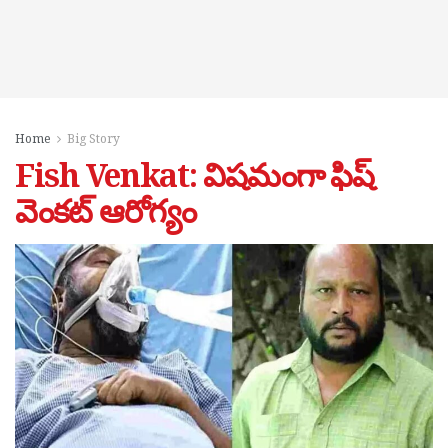
Home
Big Story
Fish Venkat: విషమంగా ఫిష్
వెంకట్ ఆరోగ్యం