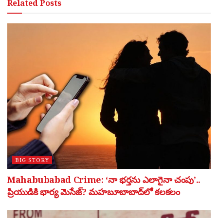
Related
Posts
BIG STORY
Mahabubabad Crime: ‘నా భర్తను ఎలాగైనా చంపు’..
ప్రియుడికి భార్య మెసేజ్? మహబూబాబాద్‌లో కలకలం