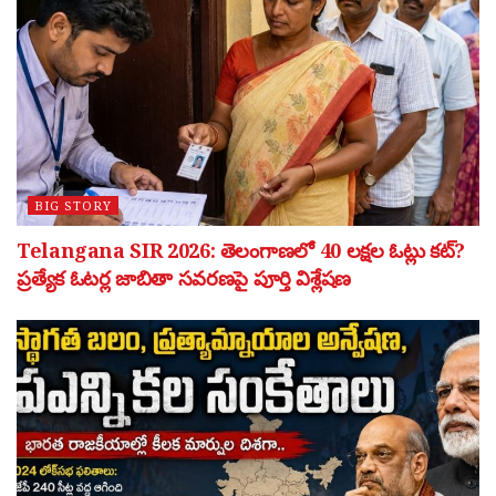
BIG STORY
Telangana SIR 2026: తెలంగాణలో 40 లక్షల ఓట్లు కట్?
ప్రత్యేక ఓటర్ల జాబితా సవరణపై పూర్తి విశ్లేషణ