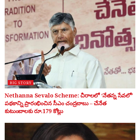
BIG STORY
Nethanna Sevalo Scheme: చీరాలలో ‘నేతన్న సేవలో’
పథకాన్ని ప్రారంభించిన సీఎం చంద్రబాబు – చేనేత
కుటుంబాలకు రూ.179 కోట్లు