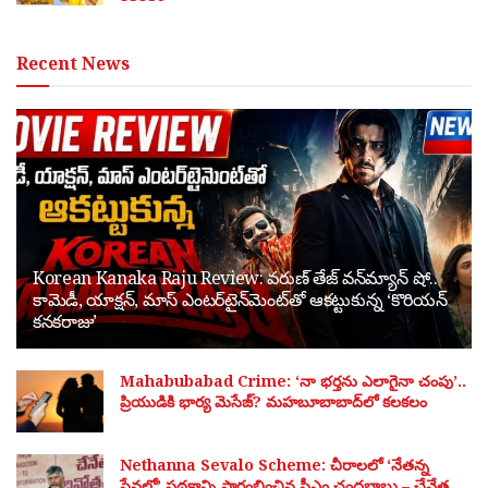
Recent News
Korean Kanaka Raju Review: వరుణ్ తేజ్ వన్‌మ్యాన్ షో..
కామెడీ, యాక్షన్, మాస్ ఎంటర్‌టైన్‌మెంట్‌తో ఆకట్టుకున్న ‘కొరియన్
కనకరాజు’
Mahabubabad Crime: ‘నా భర్తను ఎలాగైనా చంపు’..
ప్రియుడికి భార్య మెసేజ్? మహబూబాబాద్‌లో కలకలం
Nethanna Sevalo Scheme: చీరాలలో ‘నేతన్న
సేవలో’ పథకాన్ని ప్రారంభించిన సీఎం చంద్రబాబు – చేనేత