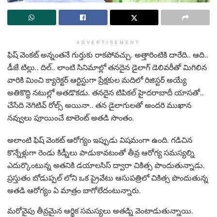
ADVERTISEMENT
ఫిష్ వెంకట్ అన్నంతనే గుర్తుకు రాకపోవచ్చు. అత్తారింటికి దారేది.. ఆది..
డీజే టిల్లు.. దిల్.. లాంటి సినిమాల్లో తనదైన డైలాగ్ డెలివరీతో మిగిలిన
వారికి మించి క్యారెక్టర్ ఆర్టిస్టుగా ప్రేక్షకుల మదిలో రిజిస్టర్ అయ్యే
అతికొద్ది నటుల్లో అతడొకడు. తనదైన టిపికల్ హైదరాబాదీ యాసతో..
చేసేది నెగిటివ్ రోల్స్ అయినా.. తన డైలాగులతో అందరి ముఖాన
నవ్వులు పూయించే టాలెంట్ అతడి సొంతం.
అలాంటి ఫిష్ వెంకట్ ఆరోగ్యం ఇప్పుడు విషమంగా ఉంది. గడిచిన
కొన్నేళ్లుగా రెండు కిడ్నీలు పాడుకావటంతో తీవ్ర ఆరోగ్య సమస్యల్ని
ఎదుర్కొంటున్న అతనికి డయాలసిస్ ద్వారా చికిత్స పొందుతున్నాడు.
ప్రస్తుతం బోడుప్పల్ లోని ఒక ప్రైవేటు ఆసుపత్రిలో చికిత్స పొందుతున్న
అతడి ఆరోగ్యం ఏ మాత్రం బాగోలేదంటున్నారు.
మరోవైపు తీవ్రమైన ఆర్థిక సమస్యలు అతడ్ని వెంటాడుతున్నాయి.