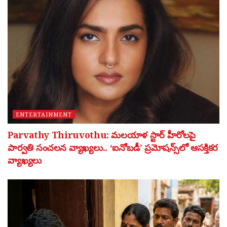
ENTERTAINMENT
Parvathy Thiruvothu: మలయాళ స్టార్ హీరోలపై
పార్వతి సంచలన వ్యాఖ్యలు.. ‘ఐనోబడీ’ ప్రమోషన్స్‌లో ఆసక్తికర
వ్యాఖ్యలు