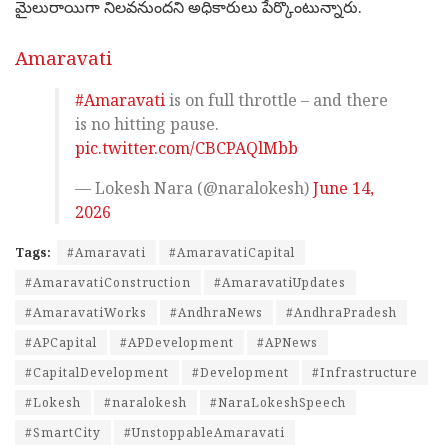
మైలురాయిగా నిలవనుందని అధికారులు పేర్కొంటున్నారు.
Amaravati
#Amaravati
is on full throttle – and there
is no hitting pause.
pic.twitter.com/CBCPAQlMbb
— Lokesh Nara (@naralokesh)
June 14,
2026
Tags:
#Amaravati
#AmaravatiCapital
#AmaravatiConstruction
#AmaravatiUpdates
#AmaravatiWorks
#AndhraNews
#AndhraPradesh
#APCapital
#APDevelopment
#APNews
#CapitalDevelopment
#Development
#Infrastructure
#Lokesh
#naralokesh
#NaraLokeshSpeech
#SmartCity
#UnstoppableAmaravati