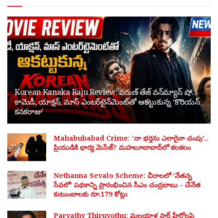
Korean Kanaka Raju Review: వరుణ్ తేజ్ వన్‌మ్యాన్ షో..
కామెడీ, యాక్షన్, మాస్ ఎంటర్‌టైన్‌మెంట్‌తో ఆకట్టుకున్న ‘కొరియన్
కనకరాజు’
Mahabubabad Crime: ‘నా భర్తను ఎలాగైనా చంపు’..
ప్రియుడికి భార్య మెసేజ్? మహబూబాబాద్‌లో కలకలం
Nethanna Sevalo Scheme: చీరాలలో ‘నేతన్న
సేవలో’ పథకాన్ని ప్రారంభించిన సీఎం చంద్రబాబు – చేనేత
కుటుంబాలకు రూ.179 కోట్లు
Parvathy Thiruvothu: మలయాళ స్టార్ హీరోలపై