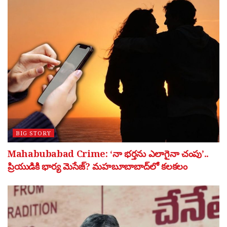
BIG STORY
Mahabubabad Crime: ‘నా భర్తను ఎలాగైనా చంపు’..
ప్రియుడికి భార్య మెసేజ్? మహబూబాబాద్‌లో కలకలం