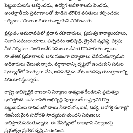
పెట్టుబడులను ఆకర్షించడం, ఉద్యోగ అవకాశాలను పెంచడం,
అంతర్జాతీయ ప్రమాణాలతో కూడిన మౌలిక వసతులు కల్పించడం
లక్ష్యంగా పనులు జరుగుతున్నాయని వివరించారు.
ప్రస్తుతం అమరావతిలో ప్రధాన రహదారులు, ప్రభుత్వ కార్యాలయాలు,
నివాస సముదాయాలు, పచ్చదనం అభివృద్ధి, డ్రైనేజీ వ్యవస్థ, వర్షపు
నీటి నిర్వహణ వంటి అనేక పనులు ఒకేసారి కొనసాగుతున్నాయి.
సాంకేతిక ప్రమాణాలకు అనుగుణంగా నిర్మాణాలు చేపడుతున్నామని
అధికారులు చెబుతున్నారు. వర్షాకాలాన్ని దృష్టిలో ఉంచుకుని పనుల
షెడ్యూల్‌లో మార్పులు చేసి, అవసరమైన చోట్ల అదనపు యంత్రాంగాన్ని
వినియోగిస్తున్నారు.
రాష్ట్ర అభివృద్ధికి రాజధాని నిర్మాణం అత్యంత కీలకమని ప్రభుత్వం
భావిస్తోంది. అమరావతి అభివృద్ధి పూర్తయితే రాష్ట్రానికి కొత్త
పెట్టుబడులు రావడంతో పాటు సేవారంగం, ఐటీ, విద్య, ఆరోగ్య రంగాల్లో
గణనీయమైన పురోగతి సాధ్యమవుతుందని నిపుణులు
అభిప్రాయపడుతున్నారు. ఈ నేపథ్యంలో రాజధాని నిర్మాణంపై
ప్రభుత్వం ప్రత్యేక దృష్టి సారించింది.