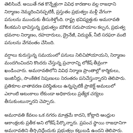
తెలిసిందే. అయితే గత కొన్నేళ్లుగా వివిధ కారణాల వల్ల రాజధాని
నిర్మాణం నెమ్మదించినప్పటికీ, ప్రస్తుతం ప్రభుత్వం మళ్లీ వేగంగా
పనులను ముందుకు తీసుకెళ్తోంది. రాష్ట్ర భవిష్యత్తుకు అమరావతి
కీలకమని భావిస్తున్న ప్రభుత్వం మౌలిక సదుపాయాల కల్పన, ప్రభుత్వ
భవనాల నిర్మాణం, రహదారులు, డ్రైనేజీ, విద్యుత్, నీటి సరఫరా వంటి
పనులను వేగవంతం చేసింది.
వర్షాలు కురుస్తున్న సమయంలో పనులు నిలిచిపోయాయని, నిర్మాణం
మందగించిందని కొందరు చేస్తున్న ప్రచారాన్ని లోకేష్ తీవ్రంగా
ఖండించారు. అమరావతిలోని వివిధ నిర్మాణ ప్రాంతాల్లో కార్మికులు,
ఇంజినీర్లు, సాంకేతిక నిపుణులు నిరంతరం పనిచేస్తున్నారని తెలిపారు.
ప్రతికూల వాతావరణ పరిస్థితులు ఉన్నప్పటికీ ప్రాజెక్ట్ అమలులో
ఎలాంటి ఆటంకాలు లేకుండా అధికారులు ప్రత్యేక చర్యలు
తీసుకుంటున్నారని చెప్పారు.
అమరావతి కేవలం ఒక నగరం మాత్రమే కాదని, కోట్లాది ఆంధ్రుల
ఆకాంక్షలకు ప్రతీక అని లోకేష్ పేర్కొన్నారు. ప్రపంచ స్థాయి రాజధానిగా
అమరావతిని తీర్చిదిద్దేందుకు ప్రభుత్వం కట్టుబడి ఉందని తెలిపారు.