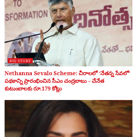
BIG STORY
Nethanna Sevalo Scheme: చీరాలలో ‘నేతన్న సేవలో’
పథకాన్ని ప్రారంభించిన సీఎం చంద్రబాబు – చేనేత
కుటుంబాలకు రూ.179 కోట్లు