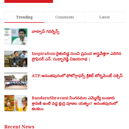
Trending
Comments
Latest
వాట్సాప్ గవర్నెన్స్
Inspiration:రైతుబిడ్డ నుంచి ప్రపంచ శాస్త్రవేత్తగా ఎదిగిన
ప్రొఫెసర్ ఎన్. సుబ్బారెడ్డి విజయగాథ |
ATP:అనంతపురంలో ఫోటోగ్రాఫర్స్ క్రికెట్ టోర్నమెంట్ సక్సెస్
BandaruShravani:సింగనమల ఎమ్మెల్యే బండారు
శ్రావణి ఇంటి వద్ద క్షుద్ర పూజల యత్నం? అనంతపురంలో
కలకలం
Recent News