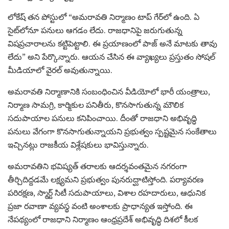
లోకేష్ తన పోస్టులో “అమరావతి నిర్మాణం టాప్ గేర్‌లో ఉంది. ఏ
సైట్‌లోనూ పనులు ఆగడం లేదు. రాజధానిపై జరుగుతున్న
విషప్రచారాలను కట్టిపెట్టాలి. ఈ ప్రయాణంలో పాజ్ అనే మాటకు తావు
లేదు” అని పేర్కొన్నారు. ఆయన చేసిన ఈ వ్యాఖ్యలు ప్రస్తుతం సోషల్
మీడియాలో వైరల్ అవుతున్నాయి.
అమరావతి నిర్మాణానికి సంబంధించిన వీడియోలో భారీ యంత్రాలు,
నిర్మాణ సామగ్రి, కార్మికుల పనితీరు, కొనసాగుతున్న మౌలిక
సదుపాయాల పనులు కనిపించాయి. దీంతో రాజధాని అభివృద్ధి
పనులు వేగంగా కొనసాగుతున్నాయని ప్రభుత్వం స్పష్టమైన సంకేతాలు
ఇచ్చినట్లు రాజకీయ విశ్లేషకులు భావిస్తున్నారు.
అమరావతిని భవిష్యత్ తరాలకు ఆదర్శవంతమైన నగరంగా
తీర్చిదిద్దడమే లక్ష్యమని ప్రభుత్వం పునరుద్ఘాటిస్తోంది. పర్యావరణ
పరిరక్షణ, స్మార్ట్ సిటీ సదుపాయాలు, విశాల రహదారులు, ఆధునిక
ప్రజా రవాణా వ్యవస్థ వంటి అంశాలకు ప్రాధాన్యత ఇస్తోంది. ఈ
నేపథ్యంలో రాజధాని నిర్మాణం ఆంధ్రప్రదేశ్ అభివృద్ధి దిశలో కీలక