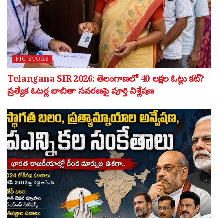
BIG STORY
Telangana SIR 2026: తెలంగాణలో 40 లక్షల ఓట్లు కట్?
ప్రత్యేక ఓటర్ల జాబితా సవరణపై పూర్తి విశ్లేషణ