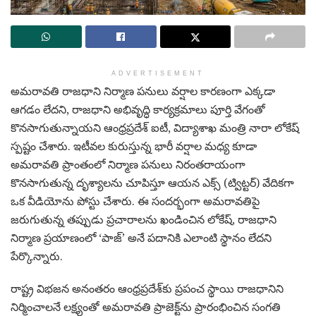
ADVERTISEMENT
అమరావతి రాజధాని నిర్మాణ పనులు వర్షాల కారణంగా ఎక్కడా
ఆగడం లేదని, రాజధాని అభివృద్ధి కార్యక్రమాలు పూర్తి వేగంతో
కొనసాగుతున్నాయని ఆంధ్రప్రదేశ్ ఐటీ, విద్యాశాఖ మంత్రి నారా లోకేష్
స్పష్టం చేశారు. ఇటీవల కురుస్తున్న భారీ వర్షాల మధ్య కూడా
అమరావతి ప్రాంతంలో నిర్మాణ పనులు నిరంతరాయంగా
కొనసాగుతున్న దృశ్యాలను చూపిస్తూ ఆయన ఎక్స్ (ట్విట్టర్) వేదికగా
ఒక వీడియోను పోస్టు చేశారు. ఈ సందర్భంగా అమరావతిపై
జరుగుతున్న తప్పుడు ప్రచారాలను ఖండించిన లోకేష్, రాజధాని
నిర్మాణ ప్రయాణంలో ‘పాజ్’ అనే పదానికి ఎలాంటి స్థానం లేదని
పేర్కొన్నారు.
రాష్ట్ర విభజన అనంతరం ఆంధ్రప్రదేశ్‌కు ప్రపంచ స్థాయి రాజధానిని
నిర్మించాలనే లక్ష్యంతో అమరావతి ప్రాజెక్ట్‌ను ప్రారంభించిన సంగతి