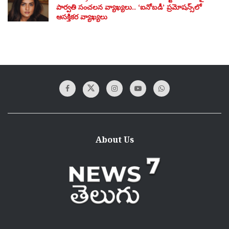
పార్వతి సంచలన వ్యాఖ్యలు.. ‘ఐనోబడీ’ ప్రమోషన్స్‌లో
ఆసక్తికర వ్యాఖ్యలు
About Us