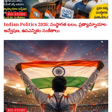
BIG STORY
Indian Politics 2026: సంస్థాగత బలం, ప్రత్యామ్నాయాల
అన్వేషణ, ఉపఎన్నికల సంకేతాలు
BIG STORY