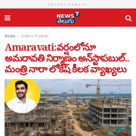
ADVERTISEMENT
Home
Andhra Pradesh
Amaravati:వర్షంలోనూ
అమరావతి నిర్మాణం అన్‌స్టాపబుల్..
మంత్రి నారా లోకేష్ కీలక వ్యాఖ్యలు