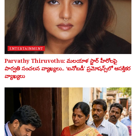
ENTERTAINMENT
Parvathy Thiruvothu: మలయాళ స్టార్ హీరోలపై
పార్వతి సంచలన వ్యాఖ్యలు.. ‘ఐనోబడీ’ ప్రమోషన్స్‌లో ఆసక్తికర
వ్యాఖ్యలు