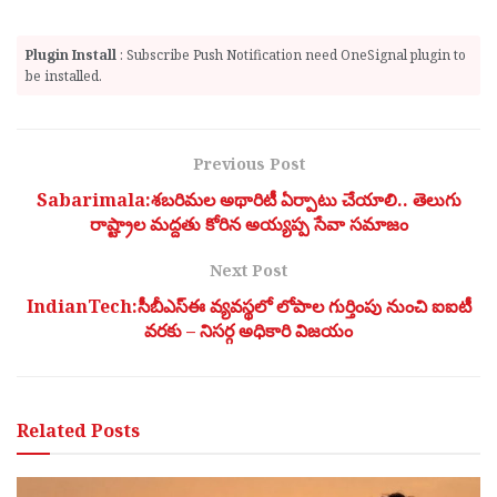
Plugin Install
: Subscribe Push Notification need OneSignal plugin to
be installed.
Previous Post
Sabarimala:శబరిమల అథారిటీ ఏర్పాటు చేయాలి.. తెలుగు
రాష్ట్రాల మద్దతు కోరిన అయ్యప్ప సేవా సమాజం
Next Post
IndianTech:సీబీఎస్ఈ వ్యవస్థలో లోపాల గుర్తింపు నుంచి ఐఐటీ
వరకు – నిసర్గ అధికారి విజయం
Related
Posts