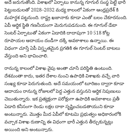
అదే జరుగుతోంది. విశాఖలో ఏర్పాటు కానున్న గూగుల్‌ సంస్థ పెట్టే భారీ
పెట్టుబడులతో 2028–2032 మధ్య కాలంలో ఏకంగా ఆంధ్రప్రదేశ్ కి
మహర్దశ పట్టనుంది. రాష్ట్ర ఖజానాకు కూడా ఎంతో బలం చేకూరనుంది.
ఏపీ ఆర్ధిక స్థితి గణనీయంగా మెరుగుపడనుంది. ఈ గూగుల్ డేటా
సెంటర్ ఏర్పాటుతో ఏకంగా ఏడాదికి దాదాపుగా 10 518 కోట్ల
రూపాయల ఆదాయం దండీగా దక్కే అవకాశాలు ఉన్నాయి. ఈ
విధంగా చూస్తే ఏపీ విస్తృతమైన ప్రగతికి ఈ గూగుల్ సెంటర్ బాటలు
వేస్తుంది అని భావించాలి.
రానున్న కాలంలో విశాఖ వైపు అంతా చూసే పరిస్థితి ఉంటుంది.
దేశమంతా కాదు, ఇతర దేశాల నుంచి ఉపాధికి విశాఖకు వచ్చే వారి
సంఖ్య కూడా పెరుగుతుంది. అదే సమయంలో టూరిజం ద్వారా కూడా
ఆదాయం రానున్న రోజులలో పెద్ద ఎత్తున వస్తునని ఆర్ధిక నిపుణులు
చెబుతున్నారు. ఇక ప్రత్యక్షంగా పరోక్షంగా ఉపాధికి అవకాశాలు ప్రతీ
ఏడాది కనీసంగా రెండు లక్షల దాకా సృష్టించబడతాయుని కూడా
అంటున్నారు. మొత్తం మీద ఏపీలో కూటమి ప్రభుత్వం అధికారంలోకి
వచ్చాక విశాఖ రుణాన్ని ఈ విధంగా భారీ ఎత్తున తీర్చుకున్నట్లు
అయింది అని అంటున్నారు.