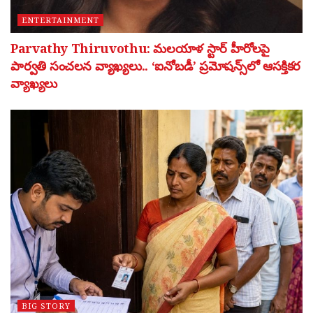
ENTERTAINMENT
Parvathy Thiruvothu: మలయాళ స్టార్ హీరోలపై
పార్వతి సంచలన వ్యాఖ్యలు.. ‘ఐనోబడీ’ ప్రమోషన్స్‌లో ఆసక్తికర
వ్యాఖ్యలు
BIG STORY