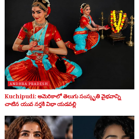
ANDHRA PRADESH
Kuchipudi: అమెరికాలో తెలుగు సంస్కృతి వైభవాన్ని
చాటిన యువ నర్తకి విభా యడవల్లి