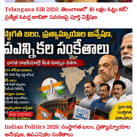
Telangana SIR 2026: తెలంగాణలో 40 లక్షల ఓట్లు కట్?
ప్రత్యేక ఓటర్ల జాబితా సవరణపై పూర్తి విశ్లేషణ
BIG STORY
Indian Politics 2026: సంస్థాగత బలం, ప్రత్యామ్నాయాల
అన్వేషణ, ఉపఎన్నికల సంకేతాలు