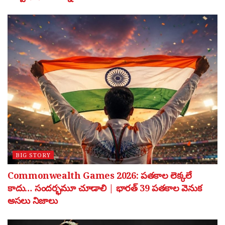
BIG STORY
Commonwealth Games 2026: పతకాల లెక్కలే
కాదు… సందర్భమూ చూడాలి | భారత్ 39 పతకాల వెనుక
అసలు నిజాలు