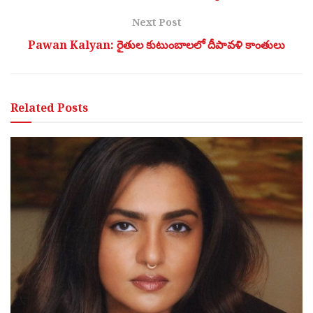
Next Post
Pawan Kalyan: రైతుల కుటుంబాలలో దీపావళి కాంతులు
Related
Posts