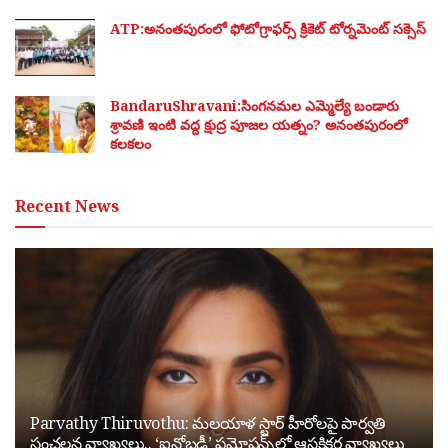
ATP:అనంతపురంలో ఫోటోగ్రాఫర్స్ క్రికెట్ టోర్నమెంట్ సక్సెస్
BandaruShravani:సింగనమల ఎమ్మెల్యే బండారు
శ్రావణి ఇంటి వద్ద క్షుద్ర పూజల యత్నం? అనంతపురంలో
కలకలం
Recent News
Parvathy Thiruvothu: మలయాళ స్టార్ హీరోలపై పార్వతి
సంచలన వ్యాఖ్యలు.. ‘ఐనోబడీ’ ప్రమోషన్స్‌లో ఆసక్తికర వ్యాఖ్యలు