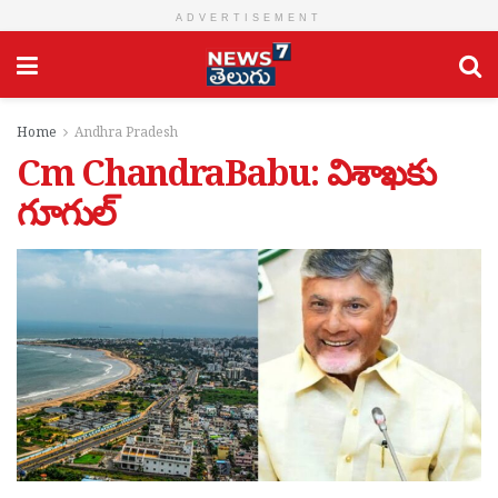
ADVERTISEMENT
Home
Andhra Pradesh
Cm ChandraBabu: విశాఖకు
గూగుల్