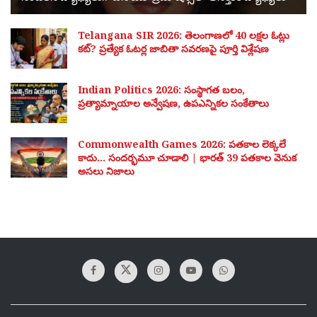
Telangana SIR 2026: తెలంగాణలో 40 లక్షల ఓట్లు
కట్? ప్రత్యేక ఓటర్ల జాబితా సవరణపై పూర్తి విశ్లేషణ
Indian Politics 2026: సంస్థాగత బలం,
ప్రత్యామ్నాయాల అన్వేషణ, ఉపఎన్నికల సంకేతాలు
Commonwealth Games 2026: పతకాల లెక్కలే
కాదు… సందర్భమూ చూడాలి | భారత్ 39 పతకాల వెనుక
అసలు నిజాలు