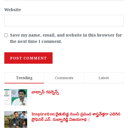
Website
Save my name, email, and website in this browser for
the next time I comment.
Trending
Comments
Latest
వాట్సాప్ గవర్నెన్స్
Inspiration:రైతుబిడ్డ నుంచి ప్రపంచ శాస్త్రవేత్తగా ఎదిగిన
ప్రొఫెసర్ ఎన్. సుబ్బారెడ్డి విజయగాథ |