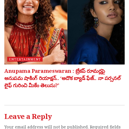
ENTERTAINMENT
Anupama Parameswaran : బ్రేకప్ రూమర్లపై
అనుపమ షాకింగ్ రియాక్షన్.. ‘అదొక బ్యాడ్ ఫేజ్.. నా పర్సనల్
లైఫ్ గురించి మీకేం తెలుసు?’
Leave a Reply
Your email address will not be published.
Required fields