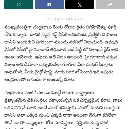
ADVERTISEMENT
ముఖ్యమంత్రిగా చంద్రబాబు రెండు రోజుల క్రితం పదిహేనేళ్ళు పూర్తి
చేసుకున్నారు. దానికి సరైన గిఫ్ట్ ఏపీకి లభించింది. ప్రత్యేకించి విశాఖ
దానిని అందుకుని సగర్వంగా ముందు వరసలో నిలుచుంది. ఉమ్మడి
ఏపీలో ఏపీలో హైదరాబాద్ తరువాత ఐటీ ఫీల్డ్ లో విశాఖదే ప్లేస్ అని
అంతా అనేవారు, ఇపుడు అదే నిజం అయింది. హైదరాబాద్ పక్కన
విశాఖ అని ధీమాగా చెప్పుకునేలా గూగుల్ డేటా సెంటర్ ఏర్పాటు
అవుతోంది. మీకు మైక్రో సాఫ్ట్. మాకు గూగుల్ సెంటర్ ఇది ఇపుడు
ఆంధ్రులంతా ఆనందంగా అంటున్న మాట.
చంద్రబాబు వంటి సీఎం ఉండబట్టే తెలుగు రాష్ట్రాలకు
ప్రఖ్యాతమైన టెక్ సంస్థలు దక్కాయన్నది ఒక విస్పష్టమైన మాట. బాబు
ఒక పనిని చేయాలి అంటే ఎంతో శ్రమిస్తారు. ఎంతో మందిని కలుస్తారు.
దానిని అలా ఎక్కడ నుంచి ఎక్కడి దాకా అయినా వేగంగా కదిలేలా
తానే అంతా అన్నట్లుగా జోరు చూపిస్తారు. ప్రస్తుతం ఉన్న పోటీ