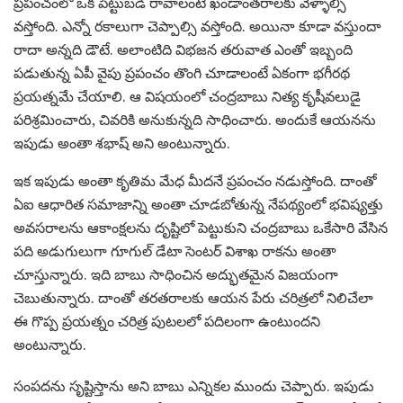
ప్రపంచంలో ఒక పెట్టుబడి రావాలంటే ఖండాంతరాలకు వెళ్ళాల్సి
వస్తోంది. ఎన్నో రకాలుగా చెప్పాల్సి వస్తోంది. అయినా కూడా వస్తుందా
రాదా అన్నది డౌటే. అలాంటిది విభజన తరువాత ఎంతో ఇబ్బంది
పడుతున్న ఏపీ వైపు ప్రపంచం తొంగి చూడాలంటే ఏకంగా భగీరథ
ప్రయత్నమే చేయాలి. ఆ విషయంలో చంద్రబాబు నిత్య కృషీవలుడై
పరిశ్రమించారు, చివరికి అనుకున్నది సాధించారు. అందుకే ఆయనను
ఇపుడు అంతా శభాష్ అని అంటున్నారు.
ఇక ఇపుడు అంతా కృతిమ మేధ మీదనే ప్రపంచం నడుస్తోంది. దాంతో
ఏఐ ఆధారిత సమాజాన్ని అంతా చూడబోతున్న నేపథ్యంలో భవిష్యత్తు
అవసరాలను ఆకాంక్షలను దృష్టిలో పెట్టుకుని చంద్రబాబు ఒకేసారి వేసిన
పది అడుగులుగా గూగుల్ డేటా సెంటర్ విశాఖ రాకను అంతా
చూస్తున్నారు. ఇది బాబు సాధించిన అద్భుతమైన విజయంగా
చెబుతున్నారు. దాంతో తరతరాలకు ఆయన పేరు చరిత్రలో నిలిచేలా
ఈ గొప్ప ప్రయత్నం చరిత్ర పుటలలో పదిలంగా ఉంటుందని
అంటున్నారు.
సంపదను సృష్టిస్తాను అని బాబు ఎన్నికల ముందు చెప్పారు. ఇపుడు