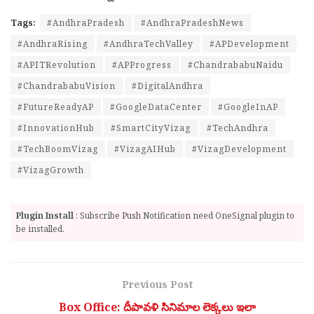
Tags:
#AndhraPradesh
#AndhraPradeshNews
#AndhraRising
#AndhraTechValley
#APDevelopment
#APITRevolution
#APProgress
#ChandrababuNaidu
#ChandrababuVision
#DigitalAndhra
#FutureReadyAP
#GoogleDataCenter
#GoogleInAP
#InnovationHub
#SmartCityVizag
#TechAndhra
#TechBoomVizag
#VizagAIHub
#VizagDevelopment
#VizagGrowth
Plugin Install
: Subscribe Push Notification need OneSignal plugin to
be installed.
Previous Post
Box Office: దీపావళి సినిమాల లెక్కలు ఇలా