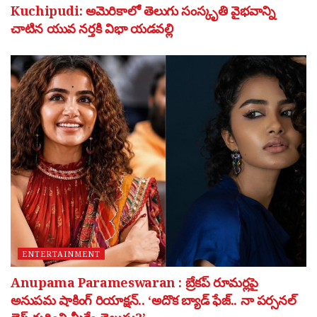
Kuchipudi: అమెరికాలో తెలుగు సంస్కృతి వైభవాన్ని
చాటిన యువ నర్తకి విభా యడవల్లి
ENTERTAINMENT
Anupama Parameswaran : బ్రేకప్ రూమర్లపై
అనుపమ షాకింగ్ రియాక్షన్.. ‘అదొక బ్యాడ్ ఫేజ్.. నా పర్సనల్