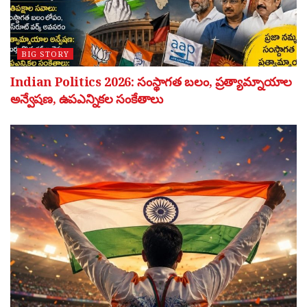
BIG STORY
Indian Politics 2026: సంస్థాగత బలం, ప్రత్యామ్నాయాల
అన్వేషణ, ఉపఎన్నికల సంకేతాలు