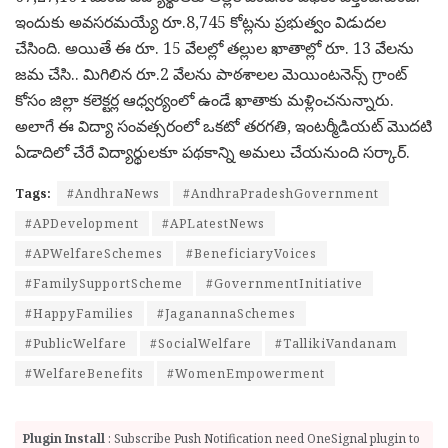
ఇందుకు అవసరమయ్యే రూ.8,745 కోట్లను ప్రభుత్వం విడుదల
చేసింది. అయితే ఈ రూ. 15 వేలల్లో తల్లుల ఖాతాల్లో రూ. 13 వేలను
జమ చేసి.. మిగిలిన రూ.2 వేలను పాఠశాలల మెయింటనెన్స్ గ్రాంట్
కోసం జిల్లా కలెక్టర్ల ఆధ్వర్యంలో ఉండే ఖాతాకు మళ్లించనున్నారు.
అలాగే ఈ విద్యా సంవత్సరంలో ఒకటో తరగతి, ఇంటర్మీడియట్‌ మొదటి
ఏడాదిలో చేరే విద్యార్థులకూ పథకాన్ని అమలు చేయనుంది సర్కార్.
Tags:
#AndhraNews
#AndhraPradeshGovernment
#APDevelopment
#APLatestNews
#APWelfareSchemes
#BeneficiaryVoices
#FamilySupportScheme
#GovernmentInitiative
#HappyFamilies
#JaganannaSchemes
#PublicWelfare
#SocialWelfare
#TallikiVandanam
#WelfareBenefits
#WomenEmpowerment
Plugin Install
: Subscribe Push Notification need OneSignal plugin to