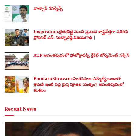
వాట్సాప్ గవర్నెన్స్
Inspiration:రైతుబిడ్డ నుంచి ప్రపంచ శాస్త్రవేత్తగా ఎదిగిన
ప్రొఫెసర్ ఎన్. సుబ్బారెడ్డి విజయగాథ |
ATP:అనంతపురంలో ఫోటోగ్రాఫర్స్ క్రికెట్ టోర్నమెంట్ సక్సెస్
BandaruShravani:సింగనమల ఎమ్మెల్యే బండారు
శ్రావణి ఇంటి వద్ద క్షుద్ర పూజల యత్నం? అనంతపురంలో
కలకలం
Recent News