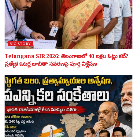
BIG STORY
Telangana SIR 2026: తెలంగాణలో 40 లక్షల ఓట్లు కట్?
ప్రత్యేక ఓటర్ల జాబితా సవరణపై పూర్తి విశ్లేషణ