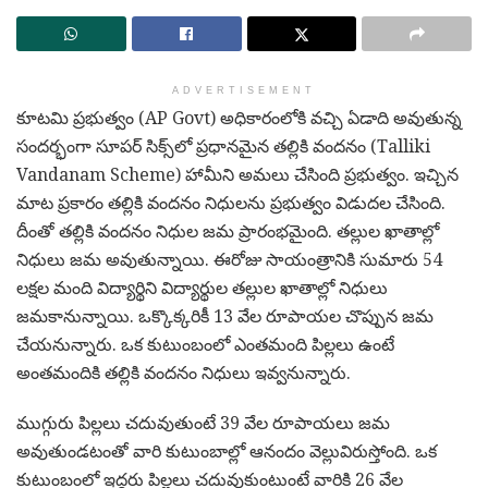
ADVERTISEMENT
కూటమి ప్రభుత్వం (AP Govt) అధికారంలోకి వచ్చి ఏడాది అవుతున్న
సందర్భంగా సూపర్ సిక్స్‌లో ప్రధానమైన తల్లికి వందనం (Talliki
Vandanam Scheme) హామీని అమలు చేసింది ప్రభుత్వం. ఇచ్చిన
మాట ప్రకారం తల్లికి వందనం నిధులను ప్రభుత్వం విడుదల చేసింది.
దీంతో తల్లికి వందనం నిధుల జమ ప్రారంభమైంది. తల్లుల ఖాతాల్లో
నిధులు జమ అవుతున్నాయి. ఈరోజు సాయంత్రానికి సుమారు 54
లక్షల మంది విద్యార్థిని విద్యార్థుల తల్లుల ఖాతాల్లో నిధులు
జమకానున్నాయి. ఒక్కొక్కరికీ 13 వేల రూపాయల చొప్పున జమ
చేయనున్నారు. ఒక కుటుంబంలో ఎంతమంది పిల్లలు ఉంటే
అంతమందికి తల్లికి వందనం నిధులు ఇవ్వనున్నారు.
ముగ్గురు పిల్లలు చదువుతుంటే 39 వేల రూపాయలు జమ
అవుతుండటంతో వారి కుటుంబాల్లో ఆనందం వెల్లువిరుస్తోంది. ఒక
కుటుంబంలో ఇద్దరు పిల్లలు చదువుకుంటుంటే వారికి 26 వేల