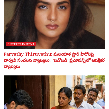
ENTERTAINMENT
Parvathy Thiruvothu: మలయాళ స్టార్ హీరోలపై
పార్వతి సంచలన వ్యాఖ్యలు.. ‘ఐనోబడీ’ ప్రమోషన్స్‌లో ఆసక్తికర
వ్యాఖ్యలు