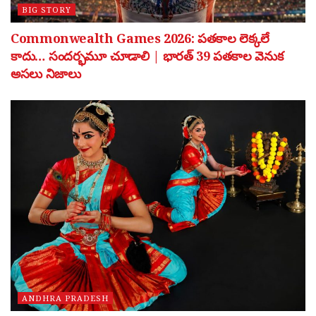
BIG STORY
Commonwealth Games 2026: పతకాల లెక్కలే
కాదు… సందర్భమూ చూడాలి | భారత్ 39 పతకాల వెనుక
అసలు నిజాలు
ANDHRA PRADESH