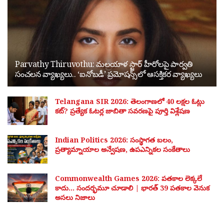
Parvathy Thiruvothu: మలయాళ స్టార్ హీరోలపై పార్వతి
సంచలన వ్యాఖ్యలు.. ‘ఐనోబడీ’ ప్రమోషన్స్‌లో ఆసక్తికర వ్యాఖ్యలు
Telangana SIR 2026: తెలంగాణలో 40 లక్షల ఓట్లు
కట్? ప్రత్యేక ఓటర్ల జాబితా సవరణపై పూర్తి విశ్లేషణ
Indian Politics 2026: సంస్థాగత బలం,
ప్రత్యామ్నాయాల అన్వేషణ, ఉపఎన్నికల సంకేతాలు
Commonwealth Games 2026: పతకాల లెక్కలే
కాదు… సందర్భమూ చూడాలి | భారత్ 39 పతకాల వెనుక
అసలు నిజాలు