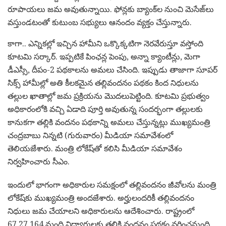
రూపాయలు జమ అవుతున్నాయి. ఫోన్లకు బ్యాంక్‌‌ల నుంచి మెసేజ్‌లు
వస్తుండటంతో కుటుంబ సభ్యులు ఆనందం వ్యక్తం చేస్తున్నారు.
కాగా.. ఎన్నికల్లో ఇచ్చిన హామీని ఒక్కొక్కటిగా నెరవేరుస్తూ వస్తోంది
కూటమి సర్కార్. ఇప్పటికే పింఛన్ల పెంపు, అన్నా క్యాంటీన్లు, మెగా
డీఎస్సీ, దీపం-2 పథకాలను అమలు చేసింది. ఇప్పుడు తాజాగా సూపర్
సిక్స్‌ హామీల్లో అతి కీలకమైన తల్లివందనం పథకం కింద నిధులను
తల్లుల ఖాతాల్లో జమ ప్రక్రియను మొదలుపెట్టింది. కూటమి ప్రభుత్వం
అధికారంలోకి వచ్చి ఏడాది పూర్తి అవుతున్న సందర్భంగా తల్లులకు
కానుకగా తల్లికి వందనం పథకాన్ని అమలు చేస్తున్నట్లు ముఖ్యమంత్రి
చంద్రబాబు నిన్నటి (గురువారం) మీడియా సమావేశంలో
తెలియజేశారు. మంత్రి లోకేష్‌తో కలిసి మీడియా సమావేశం
నిర్వహించారు సీఎం.
ఇందులో భాగంగా అధికారుల సమక్షంలో తల్లివందనం జీవోలను మంత్రి
లోకేష్‌‌కు ముఖ్యమంత్రి అందజేశారు. అర్హులందరికీ తల్లివందనం
నిధులు జమ చేయాలని అధికారులను ఆదేశించారు. రాష్ట్రంలో
67,27,164 మంది విద్యార్థులకు తల్లికి వందనం పథకం వర్తించనుంది.