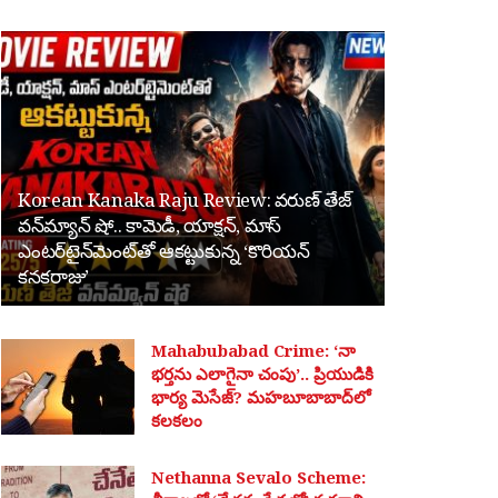
Korean Kanaka Raju Review: వరుణ్ తేజ్
వన్‌మ్యాన్ షో.. కామెడీ, యాక్షన్, మాస్
ఎంటర్‌టైన్‌మెంట్‌తో ఆకట్టుకున్న ‘కొరియన్
కనకరాజు’
Mahabubabad Crime: ‘నా
భర్తను ఎలాగైనా చంపు’.. ప్రియుడికి
భార్య మెసేజ్? మహబూబాబాద్‌లో
కలకలం
Nethanna Sevalo Scheme: