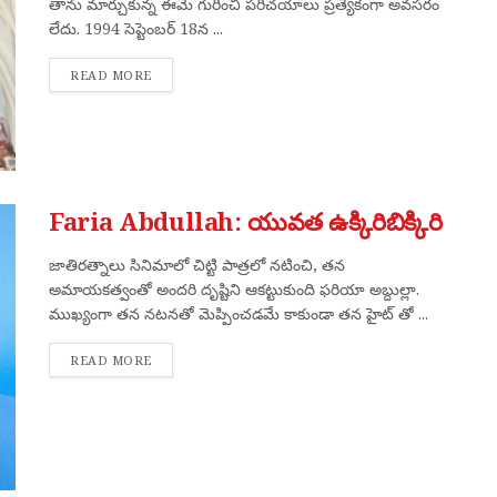
తాను మార్చుకున్న ఈమె గురించి పరిచయాలు ప్రత్యేకంగా అవసరం
లేదు. 1994 సెప్టెంబర్ 18న ...
DETAILS
READ MORE
Faria Abdullah: యువత ఉక్కిరిబిక్కిరి
జాతిరత్నాలు సినిమాలో చిట్టి పాత్రలో నటించి, తన
అమాయకత్వంతో అందరి దృష్టిని ఆకట్టుకుంది ఫరియా అబ్దుల్లా.
ముఖ్యంగా తన నటనతో మెప్పించడమే కాకుండా తన హైట్ తో ...
DETAILS
READ MORE