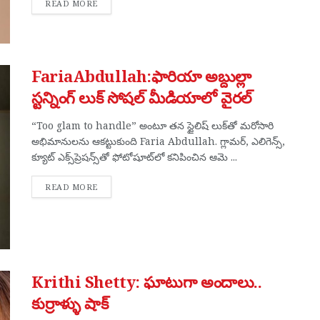
DETAILS
READ MORE
FariaAbdullah:ఫారియా అబ్దుల్లా
స్టన్నింగ్ లుక్ సోషల్ మీడియాలో వైరల్
“Too glam to handle” అంటూ తన స్టైలిష్ లుక్‌తో మరోసారి
అభిమానులను ఆకట్టుకుంది Faria Abdullah. గ్లామర్, ఎలిగెన్స్,
క్యూట్ ఎక్స్‌ప్రెషన్స్‌తో ఫోటోషూట్‌లో కనిపించిన ఆమె ...
DETAILS
READ MORE
Krithi Shetty: ఘాటుగా అందాలు..
కుర్రాళ్ళు షాక్