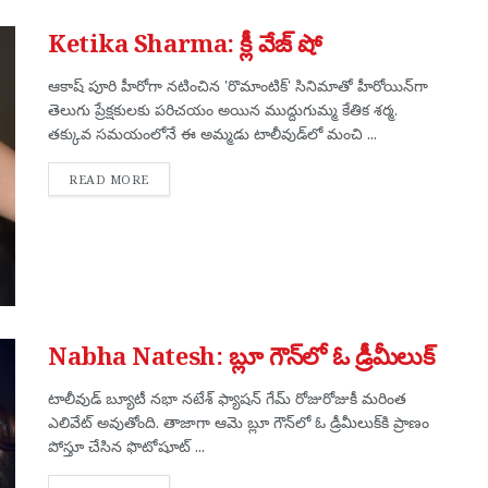
Ketika Sharma: క్లీ వేజ్‌ షో
ఆకాష్ పూరి హీరోగా నటించిన 'రొమాంటిక్‌' సినిమాతో హీరోయిన్‌గా
తెలుగు ప్రేక్షకులకు పరిచయం అయిన ముద్దుగుమ్మ కేతిక శర్మ.
తక్కువ సమయంలోనే ఈ అమ్మడు టాలీవుడ్‌లో మంచి ...
DETAILS
READ MORE
Nabha Natesh: బ్లూ గౌన్‌లో ఓ డ్రీమీలుక్‌
టాలీవుడ్ బ్యూటీ నభా నటేశ్ ఫ్యాషన్ గేమ్ రోజురోజుకీ మరింత
ఎలివేట్ అవుతోంది. తాజాగా ఆమె బ్లూ గౌన్‌లో ఓ డ్రీమీలుక్‌కి ప్రాణం
పోస్తూ చేసిన ఫొటోషూట్ ...