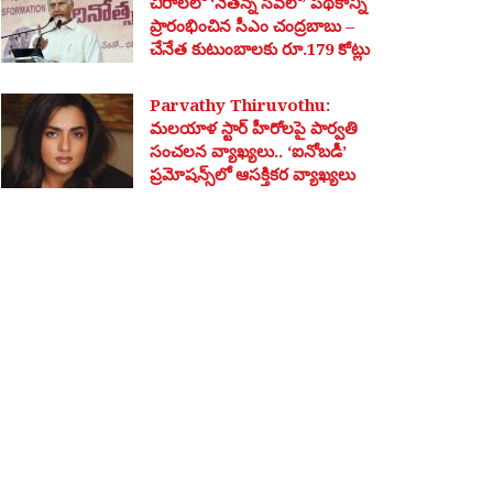
చీరాలలో ‘నేతన్న సేవలో’ పథకాన్ని
ప్రారంభించిన సీఎం చంద్రబాబు –
చేనేత కుటుంబాలకు రూ.179 కోట్లు
Parvathy Thiruvothu:
మలయాళ స్టార్ హీరోలపై పార్వతి
సంచలన వ్యాఖ్యలు.. ‘ఐనోబడీ’
ప్రమోషన్స్‌లో ఆసక్తికర వ్యాఖ్యలు