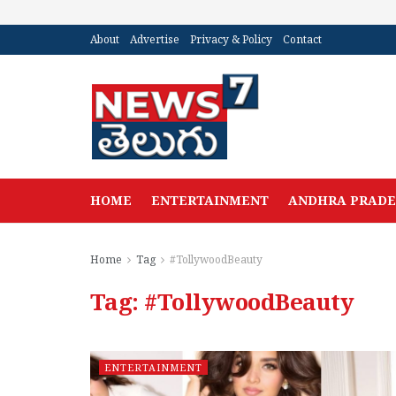
About
Advertise
Privacy & Policy
Contact
HOME
ENTERTAINMENT
ANDHRA PRAD
Home
Tag
#TollywoodBeauty
Tag:
#TollywoodBeauty
ENTERTAINMENT