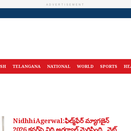
ADVERTISEMENT
ESH
TELANGANA
NATIONAL
WORLD
SPORTS
HE
NidhhiAgerwal:ఫిల్మ్‌ఫేర్ మ్యాగజైన్
2026 కవర్‌పై నిధి అగర్వాల్ మెరిసింది.. వైట్