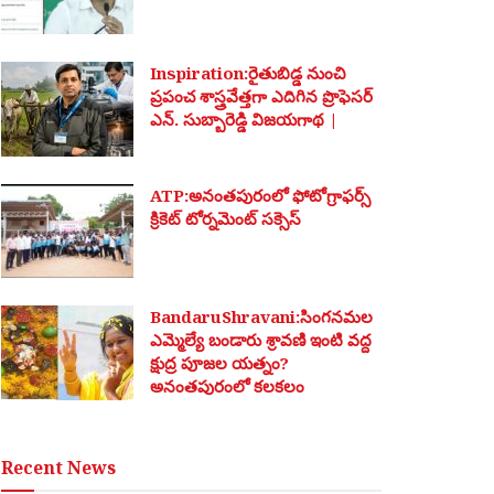
Inspiration:రైతుబిడ్డ నుంచి
ప్రపంచ శాస్త్రవేత్తగా ఎదిగిన ప్రొఫెసర్
ఎన్. సుబ్బారెడ్డి విజయగాథ |
ATP:అనంతపురంలో ఫోటోగ్రాఫర్స్
క్రికెట్ టోర్నమెంట్ సక్సెస్
BandaruShravani:సింగనమల
ఎమ్మెల్యే బండారు శ్రావణి ఇంటి వద్ద
క్షుద్ర పూజల యత్నం?
అనంతపురంలో కలకలం
Recent News