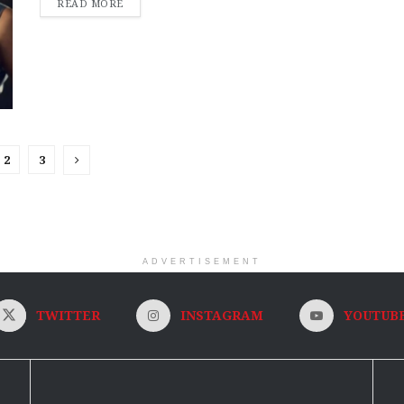
DETAILS
READ MORE
2
3
ADVERTISEMENT
TWITTER
INSTAGRAM
YOUTUB