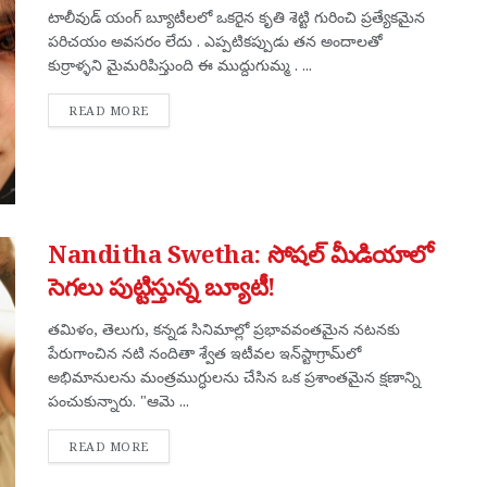
టాలీవుడ్ యంగ్ బ్యూటీలలో ఒకరైన కృతి శెట్టి గురించి ప్రత్యేకమైన
పరిచయం అవసరం లేదు . ఎప్పటికప్పుడు తన అందాలతో
కుర్రాళ్ళని మైమరిపిస్తుంది ఈ ముద్దుగుమ్మ . ...
DETAILS
READ MORE
Nanditha Swetha: సోషల్ మీడియాలో
సెగలు పుట్టిస్తున్న బ్యూటీ!
తమిళం, తెలుగు, కన్నడ సినిమాల్లో ప్రభావవంతమైన నటనకు
పేరుగాంచిన నటి నందితా శ్వేత ఇటీవల ఇన్‌స్టాగ్రామ్‌లో
అభిమానులను మంత్రముగ్ధులను చేసిన ఒక ప్రశాంతమైన క్షణాన్ని
పంచుకున్నారు. "ఆమె ...
DETAILS
READ MORE