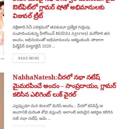
ఔట్‌ఫిట్‌లో గ్లామర్ షోతో అభిమానులకు
విజువల్ ట్రీట్
దక్షిణాది సినీ పరిశ్రమలో తనకంటూ ప్రత్యేక గుర్తింపు
సంపాదించుకున్న హీరోయిన్ Nidhhi Agerwal మరోసారి తన
అందం, అభినయంతో అభిమానులను ఆకట్టుకుంది. తాజాగా
ఫిల్మ్‌ఫేర్ మ్యాగజైన్ 2026 ...
DETAILS
READ MORE
NabhaNatesh:చీరలో నభా నటేష్
మైమరపించే అందం – సాంప్రదాయం, గ్లామర్
కలిసిన ఎలిగెంట్ లుక్ వైరల్
ఎల్లప్పుడూ మన కలలలో మెరిసే అందం… చీరలో కనిపిస్తే ఆ
అందానికి మరింత శోభ వస్తుంది. అలాంటి అరుదైన ఆకర్షణ కలిగిన
నటి నభా నటేష్. ఆమె ...