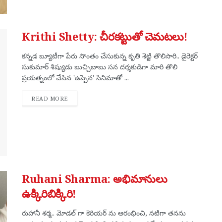
Krithi Shetty: చీరకట్టుతో చెమటలు!
కన్నడ బ్యూటీగా పేరు సొంతం చేసుకున్న కృతి శెట్టి తొలిసారి.. డైరెక్టర్
సుకుమార్ శిష్యుడు బుచ్చిబాబు సన దర్శకుడిగా మారి తొలి
ప్రయత్నంలో చేసిన 'ఉప్పెన' సినిమాతో ...
DETAILS
READ MORE
Ruhani Sharma: అభిమానులు
ఉక్కిరిబిక్కిరి!
రుహానీ శర్మ.. మోడల్ గా కెరియర్ ను ఆరంభించి, నటిగా తనను