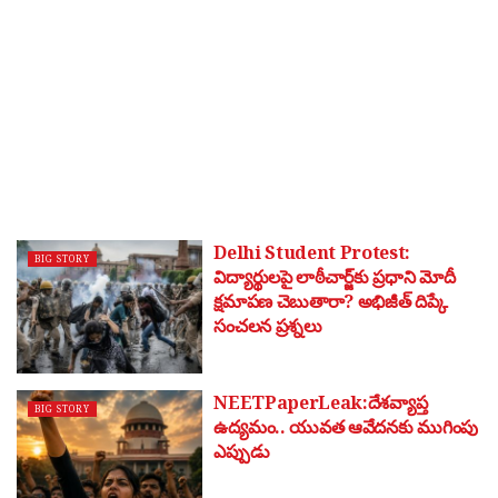
Delhi Student Protest:
BIG STORY
విద్యార్థులపై లాఠీచార్జ్‌కు ప్రధాని మోదీ
క్షమాపణ చెబుతారా? అభిజీత్ దిప్కే
సంచలన ప్రశ్నలు
NEETPaperLeak:దేశవ్యాప్త
BIG STORY
ఉద్యమం.. యువత ఆవేదనకు ముగింపు
ఎప్పుడు