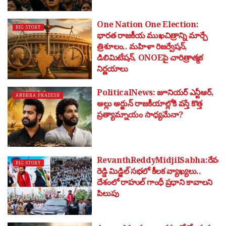
One Nation One Election:
BIG STORY
భారత రాజకీయ ముఖచిత్రాన్ని మార్చే
త్రిశూలం.. మహిళా రిజర్వేషన్,
డిలిమిటేషన్, ONOEపై చారిత్రాత్మక
నిర్ణయాలు
PoliticalNews: జూనియర్ ఎన్టీఆర్,
ANDHRA PRADESH
అల్లు అర్జున్ రాజకీయాల్లోకి వస్తే కొత్త
ప్రత్యామ్నాయం సాధ్యమేనా?
RevanthReddyMidjilSabha:రేవంత
BIG STORY
రెడ్డి మిడ్జిల్ సభలో కీలక వ్యాఖ్యలు..
దేశంలో రాహుల్ గాంధీ ప్రధాని కావాలని
పిలుపు