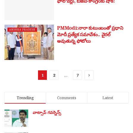
ఫాలోవర్లు, బీజేపీ-కాంగ్రెస్‌కు షాక్!
PMModi:నారా కుటుంబంతో ప్రధాని
ANDHRA PRADESH
మోదీ ప్రత్యేక సమావేశం.. వైరల్
అవుతున్న ఫోటోలు
1
2
…
7
Trending
Comments
Latest
వాట్సాప్ గవర్నెన్స్