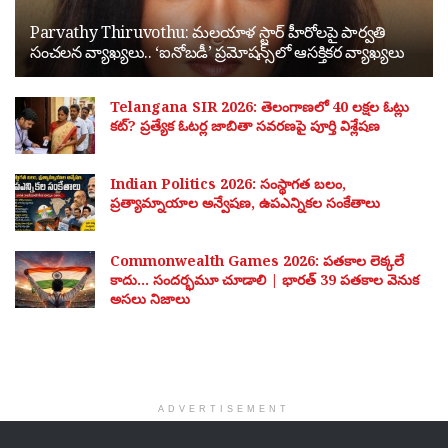
Parvathy Thiruvothu: మలయాళ స్టార్ హీరోలపై పార్వతి
సంచలన వ్యాఖ్యలు.. ‘ఐనోబడీ’ ప్రమోషన్స్‌లో ఆసక్తికర వ్యాఖ్యలు
Telangana SIR 2026: తెలంగాణలో 40 లక్షల ఓట్లు
కట్? ప్రత్యేక ఓటర్ల జాబితా సవరణపై పూర్తి విశ్లేషణ
Indian Politics 2026: సంస్థాగత బలం,
ప్రత్యామ్నాయాల అన్వేషణ, ఉపఎన్నికల సంకేతాలు
Commonwealth Games 2026: పతకాల లెక్కలే
కాదు… సందర్భమూ చూడాలి | భారత్ 39 పతకాల వెనుక
అసలు నిజాలు
ADVERTISEMENT