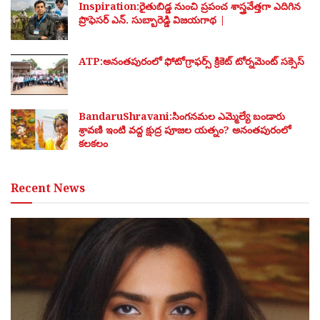
Inspiration:రైతుబిడ్డ నుంచి ప్రపంచ శాస్త్రవేత్తగా ఎదిగిన
ప్రొఫెసర్ ఎన్. సుబ్బారెడ్డి విజయగాథ |
ATP:అనంతపురంలో ఫోటోగ్రాఫర్స్ క్రికెట్ టోర్నమెంట్ సక్సెస్
BandaruShravani:సింగనమల ఎమ్మెల్యే బండారు
శ్రావణి ఇంటి వద్ద క్షుద్ర పూజల యత్నం? అనంతపురంలో
కలకలం
Recent News