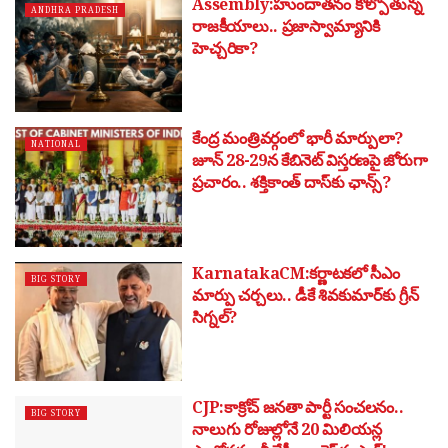
Assembly:హుందాతనం కోల్పోతున్న
ANDHRA PRADESH
రాజకీయాలు.. ప్రజాస్వామ్యానికి
హెచ్చరికా?
కేంద్ర మంత్రివర్గంలో భారీ మార్పులా?
NATIONAL
జూన్ 28-29న కేబినెట్ విస్తరణపై జోరుగా
ప్రచారం.. శక్తికాంత్ దాస్‌కు ఛాన్స్?
KarnatakaCM:కర్ణాటకలో సీఎం
BIG STORY
మార్పు చర్చలు.. డీకే శివకుమార్‌కు గ్రీన్
సిగ్నల్?
CJP:కాక్రోచ్ జనతా పార్టీ సంచలనం..
BIG STORY
నాలుగు రోజుల్లోనే 20 మిలియన్ల