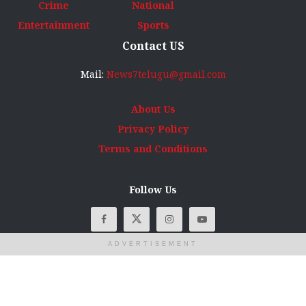
Crime
National
Entertainment
Sports
Contact US
Mail:
News7telugu@gmail.com
About Us
Privacy Policy
Terms and Conditions
Follow Us
ADVERTISEMENT
© Copyright
News7Telugu
2025 All rights reserved. Designed, developed
and maintained by
AS Digital Info