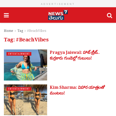
ADVERTISEMENT
Home
Tag
#BeachVibes
Tag:
#BeachVibes
Pragya Jaiswal: హాట్ ట్రీట్..
ENTERTAINMENT
కుర్రకారు గుండెల్లో గుబులు!
Kim Sharma: విహార యాత్ర‌ల‌తో
ENTERTAINMENT
మంట‌లు!