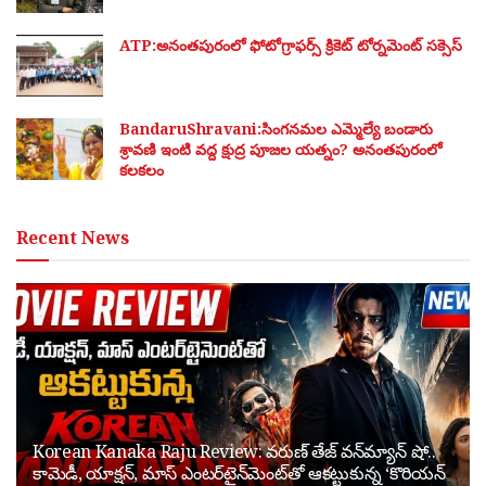
ATP:అనంతపురంలో ఫోటోగ్రాఫర్స్ క్రికెట్ టోర్నమెంట్ సక్సెస్
BandaruShravani:సింగనమల ఎమ్మెల్యే బండారు
శ్రావణి ఇంటి వద్ద క్షుద్ర పూజల యత్నం? అనంతపురంలో
కలకలం
Recent News
Korean Kanaka Raju Review: వరుణ్ తేజ్ వన్‌మ్యాన్ షో..
కామెడీ, యాక్షన్, మాస్ ఎంటర్‌టైన్‌మెంట్‌తో ఆకట్టుకున్న ‘కొరియన్