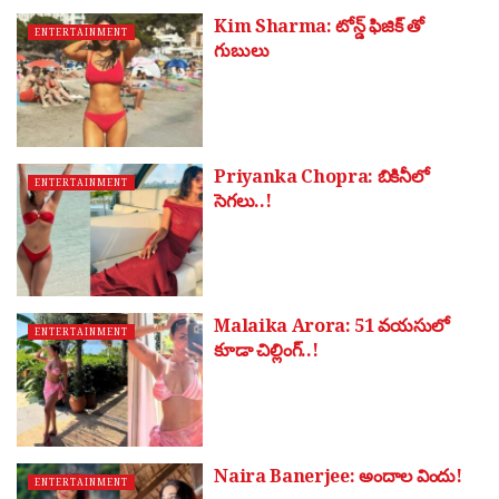
Kim Sharma: టోన్డ్ ఫిజిక్ తో
ENTERTAINMENT
గుబులు
Priyanka Chopra: బికినీలో
ENTERTAINMENT
సెగలు..!
Malaika Arora: 51 వ‌య‌సులో
ENTERTAINMENT
కూడా చిల్లింగ్..!
Naira Banerjee: అందాల విందు!
ENTERTAINMENT