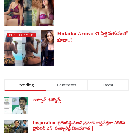
Malaika Arora: 51 ఏళ్ల వ‌య‌సులో
ENTERTAINMENT
కూడా..!
Trending
Comments
Latest
వాట్సాప్ గవర్నెన్స్
Inspiration:రైతుబిడ్డ నుంచి ప్రపంచ శాస్త్రవేత్తగా ఎదిగిన
ప్రొఫెసర్ ఎన్. సుబ్బారెడ్డి విజయగాథ |