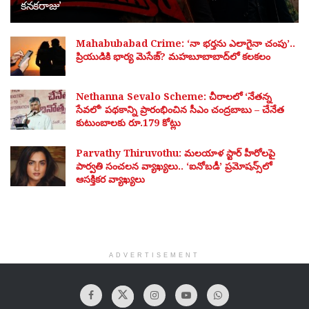
కనకరాజు’
Mahabubabad Crime: ‘నా భర్తను ఎలాగైనా చంపు’..
ప్రియుడికి భార్య మెసేజ్? మహబూబాబాద్‌లో కలకలం
Nethanna Sevalo Scheme: చీరాలలో ‘నేతన్న
సేవలో’ పథకాన్ని ప్రారంభించిన సీఎం చంద్రబాబు – చేనేత
కుటుంబాలకు రూ.179 కోట్లు
Parvathy Thiruvothu: మలయాళ స్టార్ హీరోలపై
పార్వతి సంచలన వ్యాఖ్యలు.. ‘ఐనోబడీ’ ప్రమోషన్స్‌లో
ఆసక్తికర వ్యాఖ్యలు
ADVERTISEMENT