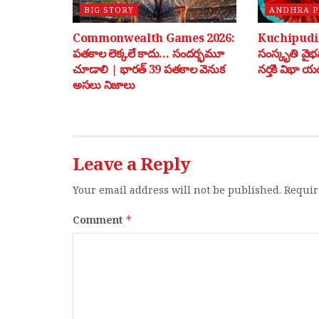
BIG STORY
ANDHRA 
Commonwealth Games 2026:
Kuchipudi: 
పతకాల లెక్కలే కాదు… సందర్భమూ
సంస్కృతి వై
చూడాలి | భారత్ 39 పతకాల వెనుక
నర్తకి విభా యడ
అసలు నిజాలు
Leave a Reply
Your email address will not be published.
Requir
Comment
*