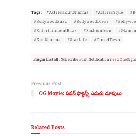
Tags:
#ActressKimSharma
#ActressStyle
#B
#BollywoodBuzz
#BollywoodDivas
#Bollywo
#EntertainmentBuzz
#FashionIcon
#Glamou
#KimSharma
#StarLife
#TinselTown
Plugin Install
: Subscribe Push Notification need OneSignal
Previous Post
OG Movie: పవన్‌ ఫ్యాన్స్‌ ఎదురు చూపులు
Related
Posts