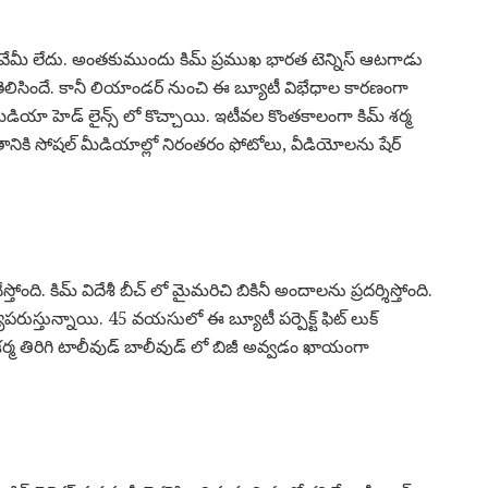
 కొద‌వేమీ లేదు. అంత‌కుముందు కిమ్ ప్ర‌ముఖ భార‌త‌ టెన్నిస్ ఆట‌గాడు
 తెలిసిందే. కానీ లియాండ‌ర్ నుంచి ఈ బ్యూటీ విభేధాల కార‌ణంగా
మీడియా హెడ్ లైన్స్ లో కొచ్చాయి. ఇటీవ‌ల‌ కొంత‌కాలంగా కిమ్ శ‌ర్మ
ర‌స్తుతానికి సోష‌ల్ మీడియాల్లో నిరంత‌రం ఫోటోలు, వీడియోల‌ను షేర్
స్తోంది. కిమ్ విదేశీ బీచ్ లో మైమ‌రిచి బికినీ అందాల‌ను ప్ర‌ద‌ర్శిస్తోంది.
ర్య‌ప‌రుస్తున్నాయి. 45 వ‌య‌సులో ఈ బ్యూటీ ప‌ర్పెక్ట్ ఫిట్ లుక్
‌ర్మ తిరిగి టాలీవుడ్ బాలీవుడ్ లో బిజీ అవ్వ‌డం ఖాయంగా