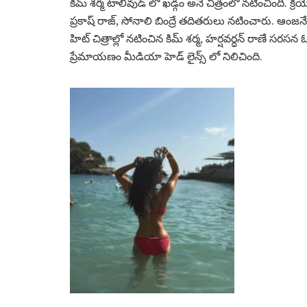
కిమ్ శ‌ర్మ టాలీవుడ్ లో ఖ‌డ్గం అనే చిత్రంలో న‌టించింది. క్రియేటివ
ప్ర‌కాష్ రాజ్, సోనాలి బింద్రే త‌దిత‌రులు న‌టించారు. ఆం
హిట్ చిత్రాల్లో న‌టించిన కిమ్ శ‌ర్మ‌, హ‌ర్ష‌వ‌ర్ధ‌న్ రాణే స‌ర
ప్రేమాయ‌ణం మీడియా హెడ్ లైన్స్ లో నిలిచింది.