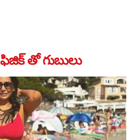
ఫిజిక్ తో గుబులు