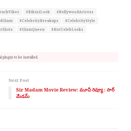
eachVibes
#BikiniLook
#BollywoodActress
odGlam
#CelebrityBreakups
#CelebrityStyle
rShots
#GlamQueen
#HotCelebLooks
 plugin to be installed.
Next Post
Sir Madam Movie Review: మూవీ రివ్యూ : సార్
మేడమ్