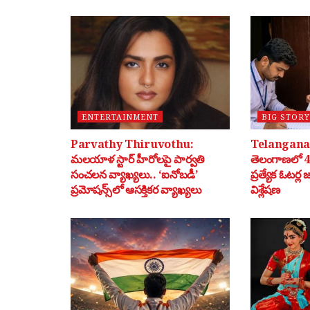
ENTERTAINMENT
BIG STORY
Parvathy Thiruvothu:
Telangana 
మలయాళ స్టార్ హీరోలపై పార్వతి
తెలంగాణలో 40
సంచలన వ్యాఖ్యలు.. ‘ఐనోబడీ’
ప్రత్యేక ఓటర్ల
ప్రమోషన్స్‌లో ఆసక్తికర వ్యాఖ్యలు
విశ్లేషణ