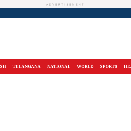
ADVERTISEMENT
ESH
TELANGANA
NATIONAL
WORLD
SPORTS
HE