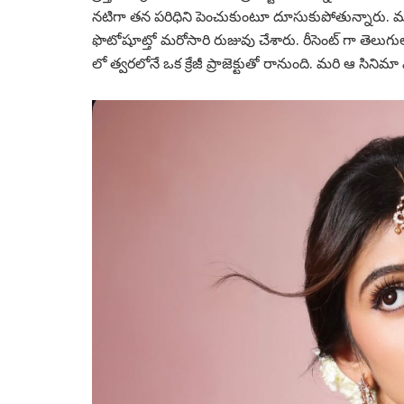
నటిగా తన పరిధిని పెంచుకుంటూ దూసుకుపోతున్నారు. మాస
ఫొటోషూట్తో మరోసారి రుజువు చేశారు. రీసెంట్ గా తెలుగ
లో త్వరలోనే ఒక క్రేజీ ప్రాజెక్టుతో రానుంది. మరి ఆ సి