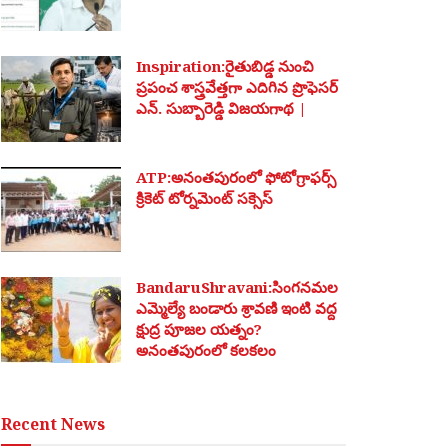
Inspiration:రైతుబిడ్డ నుంచి
ప్రపంచ శాస్త్రవేత్తగా ఎదిగిన ప్రొఫెసర్
ఎన్. సుబ్బారెడ్డి విజయగాథ |
ATP:అనంతపురంలో ఫోటోగ్రాఫర్స్
క్రికెట్ టోర్నమెంట్ సక్సెస్
BandaruShravani:సింగనమల
ఎమ్మెల్యే బండారు శ్రావణి ఇంటి వద్ద
క్షుద్ర పూజల యత్నం?
అనంతపురంలో కలకలం
Recent News