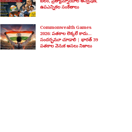
బలం, ప్రత్యామ్నాయాల అన్వేషణ,
ఉపఎన్నికల సంకేతాలు
Commonwealth Games
2026: పతకాల లెక్కలే కాదు…
సందర్భమూ చూడాలి | భారత్ 39
పతకాల వెనుక అసలు నిజాలు