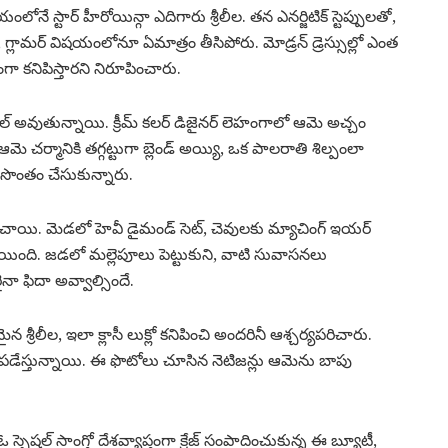
ంలోనే స్టార్ హీరోయిన్గా ఎదిగారు శ్రీలీల. తన ఎనర్జిటిక్ స్టెప్పులతో,
మ, గ్లామర్ విషయంలోనూ ఏమాత్రం తీసిపోరు. మోడ్రన్ డ్రెస్సుల్లో ఎంత
ంగా కనిపిస్తారని నిరూపించారు.
వైరల్ అవుతున్నాయి. క్రీమ్ కలర్ డిజైనర్ లెహంగాలో ఆమె అచ్చం
మె చర్మానికి తగ్గట్టుగా బ్లెండ్ అయ్యి, ఒక పాలరాతి శిల్పంలా
ను సొంతం చేసుకున్నారు.
నిలిచాయి. మెడలో హెవీ డైమండ్ సెట్, చెవులకు మ్యాచింగ్ ఇయర్
యింది. జడలో మల్లెపూలు పెట్టుకుని, వాటి సువాసనలు
నా ఫిదా అవ్వాల్సిందే.
న శ్రీలీల, ఇలా క్లాసీ లుక్లో కనిపించి అందరినీ ఆశ్చర్యపరిచారు.
్టిపడేస్తున్నాయి. ఈ ఫొటోలు చూసిన నెటిజన్లు ఆమెను బాపు
 ఓ స్పెషల్ సాంగ్తో దేశవ్యాప్తంగా క్రేజ్ సంపాదించుకున్న ఈ బ్యూటీ,