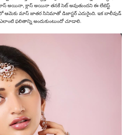
్ అయినా, క్లాస్ అయినా తనకే సెట్ అవుతుందని ఈ లేటెస్ట్
ులో ఆమెకు మాస్ జాతర సినిమాతో డిజాస్టర్ ఎదురైంది. ఇక బాలీవుడ్
నిమా ఎలాంటి ఫలితాన్ని అందుకుంటుందో చూడాలి.