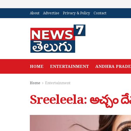
About
Advertise
Privacy & Policy
Contact
HOME
ENTERTAINMENT
ANDHRA PRAD
Home
Entertainment
Sreeleela: అచ్చం దే