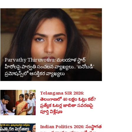
Parvathy Thiruvothu: మలయాళ స్టార్
హీరోలపై పార్వతి సంచలన వ్యాఖ్యలు.. ‘ఐనోబడీ’
ప్రమోషన్స్‌లో ఆసక్తికర వ్యాఖ్యలు
Telangana SIR 2026:
తెలంగాణలో 40 లక్షల ఓట్లు కట్?
ప్రత్యేక ఓటర్ల జాబితా సవరణపై
పూర్తి విశ్లేషణ
Indian Politics 2026: సంస్థాగత