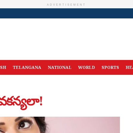
ADVERTISEMENT
ESH
TELANGANA
NATIONAL
WORLD
SPORTS
HE
వకన్యలా!