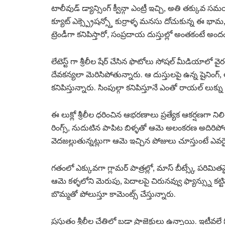
టాలీవుడ్ డ్యాన్సింగ్ క్వీన్గా ఎంట్రీ ఇచ్చి, అతి తక్కువ సమయ
క్యూట్ ఎక్స్ప్రెషన్స్తో కుర్రాళ్ళ మనసు దోచుకున్న ఈ భా
ట్రెండీగా కనిపిస్తారో, సంప్రదాయ దుస్తుల్లో అంతకంటే అంద
లేటెస్ట్ గా శ్రీలీల షేర్ చేసిన ఫొటోలు సోషల్ మీడియాలో 
దేవకన్యలా మెరిసిపోతున్నారు. ఆ దుస్తులపై ఉన్న షైనింగ్, ఆ
కనిపిస్తున్నారు. సింపుల్గా కనిపిస్తూనే ఎంతో రాయల్ లుక్
ఈ లుక్లో శ్రీలీల ధరించిన ఆభరణాలు ప్రత్యేక ఆకర్షణగా 
రింగ్స్, నుదుటిన పాపిట బిళ్ళతో ఆమె అలంకరణ అదిరిపో
వెదజల్లుతున్నట్లుగా ఆమె ఇచ్చిన పోజులు చూస్తుంటే ఎవరై
గతంలో ఎక్కువగా గ్లామర్ పాత్రల్లో, మాస్ బీట్స్కే పరిమితమై
ఆమె కళ్ళలోని మెరుపు, పెదాలపై చిరునవ్వు ఫ్యాన్స్ను కట
బొమ్మతో పోలుస్తూ కామెంట్స్ చేస్తున్నారు.
ప్రస్తుతం శ్రీలీల చేతిలో బడా ప్రాజెక్టులు ఉన్నాయి. ఇటీవలే