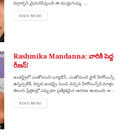
కుర్రాళ్ళని మైమరిపిస్తుంది ఈ ముద్దుగుమ్మ . ...
DETAILS
READ MORE
Rashmika Mandanna: వారికి పెద్ద
రీజన్!
ఇండస్ట్రీలో ఎంతోమంది బ్యూటీస్, ఎంతోమంది స్టార్ హీరోయిన్స్
ఉన్నప్పటికీ, కన్నడ ఇండస్ట్రీ నుంచి వచ్చిన హీరోయిన్స్‌కి మాత్రం
తెలుగు ప్రేక్షకుల్లో ఎప్పుడూ ప్రత్యేకమైన ఆదరణ ఉంటుంది. ఆ ...
DETAILS
READ MORE