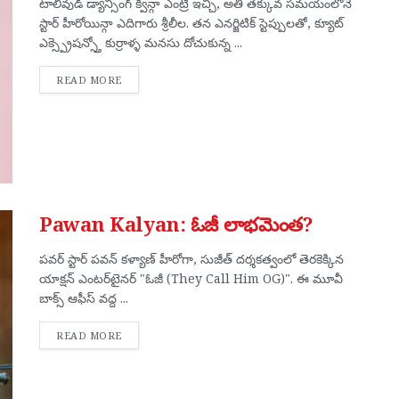
టాలీవుడ్ డ్యాన్సింగ్ క్వీన్గా ఎంట్రీ ఇచ్చి, అతి తక్కువ సమయంలోనే
స్టార్ హీరోయిన్గా ఎదిగారు శ్రీలీల. తన ఎనర్జిటిక్ స్టెప్పులతో, క్యూట్
ఎక్స్ప్రెషన్స్తో కుర్రాళ్ళ మనసు దోచుకున్న ...
DETAILS
READ MORE
Pawan Kalyan: ఓజీ లాభమెంత?
పవర్ స్టార్ పవన్ కళ్యాణ్ హీరోగా, సుజీత్ దర్శకత్వంలో తెరకెక్కిన
యాక్షన్ ఎంటర్‌టైనర్ "ఓజీ (They Call Him OG)". ఈ మూవీ
బాక్స్ ఆఫీస్ వద్ద ...
DETAILS
READ MORE