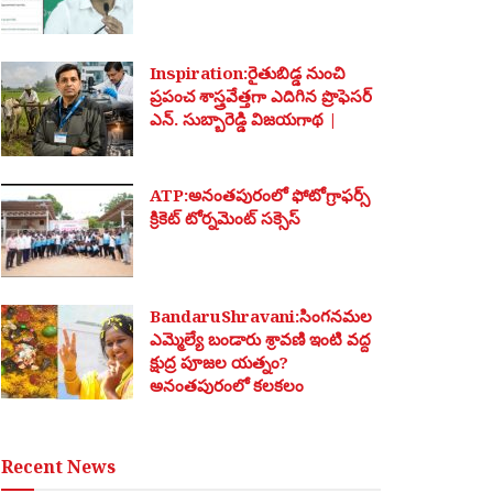
Inspiration:రైతుబిడ్డ నుంచి
ప్రపంచ శాస్త్రవేత్తగా ఎదిగిన ప్రొఫెసర్
ఎన్. సుబ్బారెడ్డి విజయగాథ |
ATP:అనంతపురంలో ఫోటోగ్రాఫర్స్
క్రికెట్ టోర్నమెంట్ సక్సెస్
BandaruShravani:సింగనమల
ఎమ్మెల్యే బండారు శ్రావణి ఇంటి వద్ద
క్షుద్ర పూజల యత్నం?
అనంతపురంలో కలకలం
Recent News