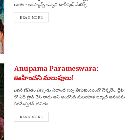
అంతగా ఇంపార్టెన్స్ ఇవ్వని టాలీవుడ్ మేకర్స్.. ...
DETAILS
READ MORE
Anupama Parameswara:
ఊహించని మలుపులు!
ఎవరి జీవితం ఎప్పుడు ఎలాంటి టర్న్ తీసుకుంటుందో చెప్పలేం. లైఫ్
లో ఏదీ ప్లాన్ చేసి రాదు అని అంటోంది మలయాళ బ్యూటీ అనుపమ
పరమేశ్వరన్. జీవితం ...
DETAILS
READ MORE