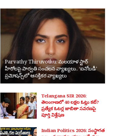
Parvathy Thiruvothu: మలయాళ స్టార్
హీరోలపై పార్వతి సంచలన వ్యాఖ్యలు.. ‘ఐనోబడీ’
ప్రమోషన్స్‌లో ఆసక్తికర వ్యాఖ్యలు
Telangana SIR 2026:
తెలంగాణలో 40 లక్షల ఓట్లు కట్?
ప్రత్యేక ఓటర్ల జాబితా సవరణపై
పూర్తి విశ్లేషణ
Indian Politics 2026: సంస్థాగత