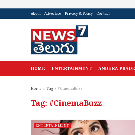
About
Advertise
Privacy & Policy
Contact
HOME
ENTERTAINMENT
ANDHRA PRAD
Home
Tag
#CinemaBuzz
Tag:
#CinemaBuzz
ENTERTAINMENT