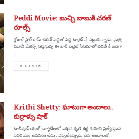
Peddi Movie: బుచ్చి బాబుకి చరణ్
రూల్స్
గ్లోబల్ స్టార్ రామ్ చరణ్ పెద్దితో పెద్ద టార్గెట్ నే పెట్టుకున్నాడు. మైత్రి
మూవీ మేకర్స్ నిర్మిస్తున్న ఈ భారీ బడ్జెట్ సినిమాలో చరణ్ కి జతగా
...
DETAILS
READ MORE
Krithi Shetty: ఘాటుగా అందాలు..
కుర్రాళ్ళు షాక్
టాలీవుడ్ యంగ్ బ్యూటీలలో ఒకరైన కృతి శెట్టి గురించి ప్రత్యేకమైన
పరిచయం అవసరం లేదు . ఎప్పటికప్పుడు తన అందాలతో