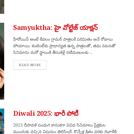
Samyuktha: హై వోల్టేజ్ యాక్షన్
హీరోయిన్ అంటే కేవలం గ్లామర్ పాత్రలకే పరిమితం అనే రోజులు
పోయాయి. కంటెంట్‌కు ప్రాధాన్యత ఉన్న పాత్రలతో, తమ నటనతో
సినిమాను మరో స్థాయికి తీసుకెళ్లే నటీమణులకు ...
DETAILS
READ MORE
Diwali 2025: భారీ పోటీ
2025 దీపావళి పండుగ కానుకగా వివిధ సినిమాలు ప్రేక్షకుల
ముందుకు వచ్చిన విషయం తెలిసిందే. కొన్నేళ్ల క్రితం వరకు దివాళీకి