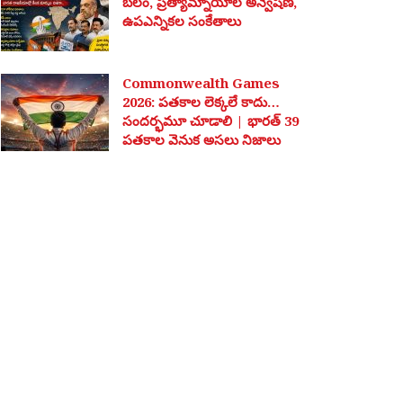
బలం, ప్రత్యామ్నాయాల అన్వేషణ,
ఉపఎన్నికల సంకేతాలు
Commonwealth Games
2026: పతకాల లెక్కలే కాదు…
సందర్భమూ చూడాలి | భారత్ 39
పతకాల వెనుక అసలు నిజాలు