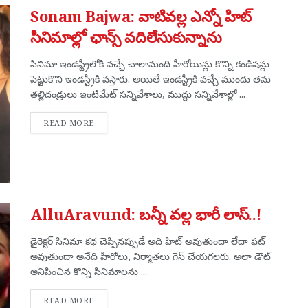
Sonam Bajwa: వాటివల్ల ఎన్నో హిట్
సినిమాల్లో ఛాన్స్ వదిలేసుకున్నాను
సినిమా ఇండస్ట్రీలోకి వచ్చే చాలామంది హీరోయిన్లు కొన్ని కండిషన్లు
పెట్టుకొని ఇండస్ట్రీకి వస్తారు. అయితే ఇండస్ట్రీకి వచ్చే ముందు తమ
తల్లిదండ్రులు ఇంటిమేట్ సన్నివేశాలు, ముద్దు సన్నివేశాల్లో ...
DETAILS
READ MORE
AlluAravund: బన్నీ వల్ల భారీ లాస్..!
డైరెక్టర్ సినిమా కథ చెప్పినప్పుడే అది హిట్ అవుతుందా లేదా ఫట్
అవుతుందా అనేది హీరోలు, నిర్మాతలు గెస్ చేయగలరు. అలా డౌట్
అనిపించిన కొన్ని సినిమాలను ...
DETAILS
READ MORE