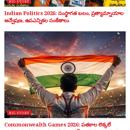
BIG STORY
Indian Politics 2026: సంస్థాగత బలం, ప్రత్యామ్నాయాల
అన్వేషణ, ఉపఎన్నికల సంకేతాలు
BIG STORY
Commonwealth Games 2026: పతకాల లెక్కలే