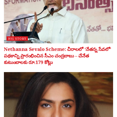
BIG STORY
Nethanna Sevalo Scheme: చీరాలలో ‘నేతన్న సేవలో’
పథకాన్ని ప్రారంభించిన సీఎం చంద్రబాబు – చేనేత
కుటుంబాలకు రూ.179 కోట్లు