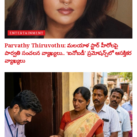
ENTERTAINMENT
Parvathy Thiruvothu: మలయాళ స్టార్ హీరోలపై
పార్వతి సంచలన వ్యాఖ్యలు.. ‘ఐనోబడీ’ ప్రమోషన్స్‌లో ఆసక్తికర
వ్యాఖ్యలు