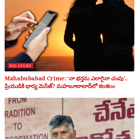
BIG STORY
Mahabubabad Crime: ‘నా భర్తను ఎలాగైనా చంపు’..
ప్రియుడికి భార్య మెసేజ్? మహబూబాబాద్‌లో కలకలం