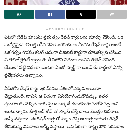
ADVERTISEMENT
ఏపీలో టీడీపీ కూటమి ప్రభుత్వం రేషన్ కార్డులను మార్పు చేసింది. ఒక
సుదీర్ఘమైన కసరత్తు దీని వెనక జరిగింది. ఆ మీదట రేషన్ కార్డు అంటే
ఒక గర్వం గౌరవం కలిగే విధంగా డిజిటల్ కార్డుగా రూపకల్పన చేసింది.
ఏ డెబిట్ క్రెడిట్ కార్డులకు తీసిపోని విధంగా దానిని డిజైన్ చేసింది.
జేబులో పట్టే విధంగా ఉంటూ ఎంతో స్మార్ట్ గా ఉండే ఈ కార్డులో ఎన్నో
ప్రత్యేకతలు ఉన్నాయి.
ఏపీలోని రేషన్ కార్డు ఇక మీదట దేశంలో ఎక్కడ అయినా
చెల్లుతుంది. దానిని ఆ విధంగా వినియోగించుకోవచ్చు. ఇతర
ప్రాంతాలకు వెళ్ళిన వారు సైతం అక్కడే ఉపయోగించుకోవచ్చు అని
అంటున్నారు. క్యూ ఆర్ కోడ్ తో స్కాన్ చేస్తే చాలు మొత్తం వివరాలు
అన్నీ వస్తాయి. ఈ రేషన్ కార్డుతో స్కాం చేస్తే ఆ కార్డుదారుడు రేషన్
తీసుకున్న వివరాలు అన్నీ వస్తాయి. అవి ఏకంగా రాష్ట్ర పౌర సరఫరాల