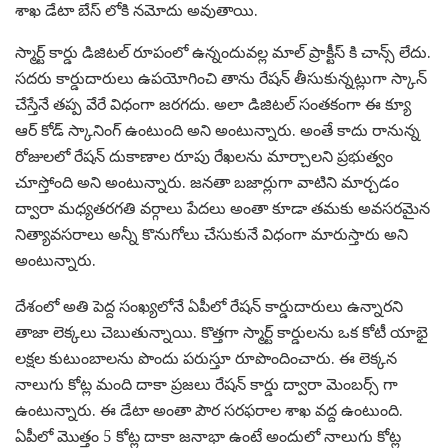
శాఖ డేటా బేస్ లోకి నమోదు అవుతాయి.
స్మార్ట్ కార్డు డిజిటల్ రూపంలో ఉన్నందువల్ల మాల్ ప్రాక్టీస్ కి చాన్స్ లేదు.
సదరు కార్డుదారులు ఉపయోగించి తాను రేషన్ తీసుకున్నట్లుగా స్కాన్
చేస్తేనే తప్ప వేరే విధంగా జరగదు. అలా డిజిటల్ సంతకంగా ఈ క్యూ
ఆర్ కోడ్ స్కానింగ్ ఉంటుంది అని అంటున్నారు. అంతే కాదు రానున్న
రోజులలో రేషన్ దుకాణాల రూపు రేఖలను మార్చాలని ప్రభుత్వం
చూస్తోంది అని అంటున్నారు. జనతా బజార్లుగా వాటిని మార్చడం
ద్వారా మధ్యతరగతి వర్గాలు పేదలు అంతా కూడా తమకు అవసరమైన
నిత్యావసరాలు అన్నీ కొనుగోలు చేసుకునే విధంగా మారుస్తారు అని
అంటున్నారు.
దేశంలో అతి పెద్ద సంఖ్యలోనే ఏపీలో రేషన్ కార్డుదారులు ఉన్నారని
తాజా లెక్కలు చెబుతున్నాయి. కొత్తగా స్మార్ట్ కార్డులను ఒక కోటీ యాభై
లక్షల కుటుంబాలను పొందు పరుస్తూ రూపొందించారు. ఈ లెక్కన
నాలుగు కోట్ల మంది దాకా ప్రజలు రేషన్ కార్డు ద్వారా మెంబర్స్ గా
ఉంటున్నారు. ఈ డేటా అంతా పౌర సరఫరాల శాఖ వద్ద ఉంటుంది.
ఏపీలో మొత్తం 5 కోట్ల దాకా జనాభా ఉంటే అందులో నాలుగు కోట్ల