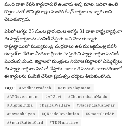
మంది దాకా రేషన్ కార్డుదారులే ఉంటారు అన్న మాట. ఇదిలా ఉంటే
కొత్తగా మరో తొమ్మిది లక్షల మందికి రేషన్ కార్డులు ఇచ్చారు అని
చెబుతున్నారు.
ఏపీలో ఆగస్టు 25 నుంచి ప్రారంభించి ఆగస్టు 31 దాకా రాష్ట్రవ్యాప్తంగా
ఈ స్మార్ట్ కార్డులను పంపిణీ చేస్తారు అని చెబుతున్నారు.
రాష్ట్రస్థాయిలో ముఖ్యమంత్రి చంద్రబాబు ఉప ముఖ్యమంత్రి పవన్
కళ్యాణ్ ల చేతుల మీదుగా శ్రీకారం చుట్టుకుని స్మార్టు కార్డుల పంపిణీ
మొదలవుతుంది. జిల్లాలలో మంత్రులు నియోజకవర్గాలలో ఎమ్మెల్యేలు
ఈ స్మార్టు కార్డులు పంపిణీ చేస్తారు. అలా ఒక పండుగ వాతావరణంలో
ఈ కార్డులను పంపిణీ చేసేలా ప్రభుత్వం చర్యలు తీసుకుంటోంది.
Tags:
#AndhraPradesh
#APDevelopment
#APGovernment
#APGovt
#ChandrababuNaidu
#DigitalIndia
#DigitalWelfare
#NadendlaManohar
#pawankalyan
#QRcodeRevolution
#SmartCardAP
#SmartRationCard
#TDPInitiative