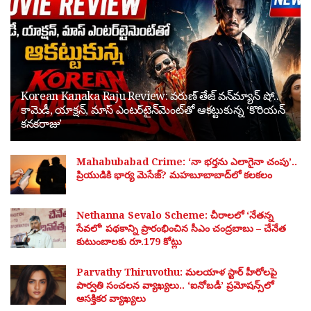
Korean Kanaka Raju Review: వరుణ్ తేజ్ వన్‌మ్యాన్ షో..
కామెడీ, యాక్షన్, మాస్ ఎంటర్‌టైన్‌మెంట్‌తో ఆకట్టుకున్న ‘కొరియన్
కనకరాజు’
Mahabubabad Crime: ‘నా భర్తను ఎలాగైనా చంపు’..
ప్రియుడికి భార్య మెసేజ్? మహబూబాబాద్‌లో కలకలం
Nethanna Sevalo Scheme: చీరాలలో ‘నేతన్న
సేవలో’ పథకాన్ని ప్రారంభించిన సీఎం చంద్రబాబు – చేనేత
కుటుంబాలకు రూ.179 కోట్లు
Parvathy Thiruvothu: మలయాళ స్టార్ హీరోలపై
పార్వతి సంచలన వ్యాఖ్యలు.. ‘ఐనోబడీ’ ప్రమోషన్స్‌లో
ఆసక్తికర వ్యాఖ్యలు