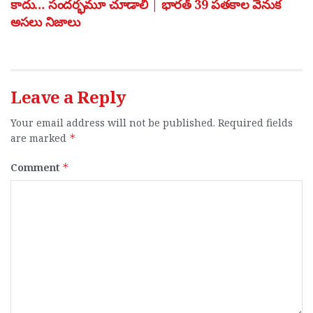
కాదు… సందర్భమూ చూడాలి | భారత్ 39 పతకాల వెనుక
అసలు నిజాలు
Leave a Reply
Your email address will not be published.
Required fields
are marked
*
Comment
*