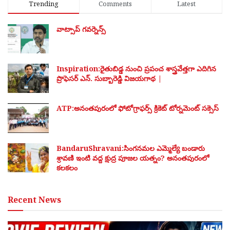
Trending
Comments
Latest
వాట్సాప్ గవర్నెన్స్
Inspiration:రైతుబిడ్డ నుంచి ప్రపంచ శాస్త్రవేత్తగా ఎదిగిన
ప్రొఫెసర్ ఎన్. సుబ్బారెడ్డి విజయగాథ |
ATP:అనంతపురంలో ఫోటోగ్రాఫర్స్ క్రికెట్ టోర్నమెంట్ సక్సెస్
BandaruShravani:సింగనమల ఎమ్మెల్యే బండారు
శ్రావణి ఇంటి వద్ద క్షుద్ర పూజల యత్నం? అనంతపురంలో
కలకలం
Recent News