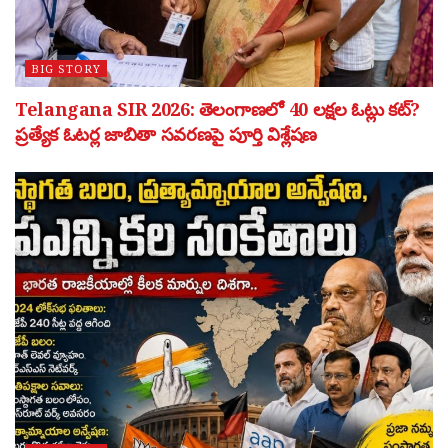
BIG STORY
Telangana SIR 2026: తెలంగాణలో 40 లక్షల ఓట్లు కట్?
ప్రత్యేక ఓటర్ల జాబితా సవరణపై పూర్తి విశ్లేషణ