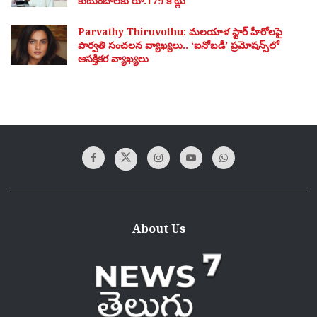
కుటుంబాలకు రూ.179 కోట్లు
Parvathy Thiruvothu: మలయాళ స్టార్ హీరోలపై
పార్వతి సంచలన వ్యాఖ్యలు.. ‘ఐనోబడీ’ ప్రమోషన్స్‌లో
ఆసక్తికర వ్యాఖ్యలు
About Us