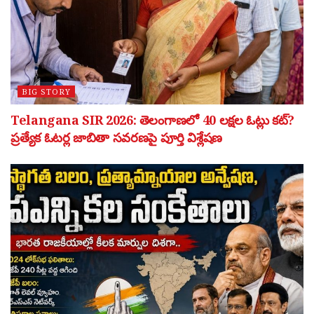
BIG STORY
Telangana SIR 2026: తెలంగాణలో 40 లక్షల ఓట్లు కట్?
ప్రత్యేక ఓటర్ల జాబితా సవరణపై పూర్తి విశ్లేషణ