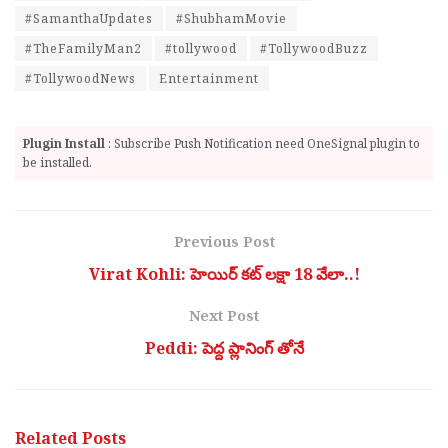
#SamanthaUpdates
#ShubhamMovie
#TheFamilyMan2
#tollywood
#TollywoodBuzz
#TollywoodNews
Entertainment
Plugin Install
: Subscribe Push Notification need OneSignal plugin to
be installed.
Previous Post
Virat Kohli: హెయిర్ కట్ లక్షా 18 వేలా..!
Next Post
Peddi: పెద్ద ప్లానింగ్ తోనే
Related
Posts