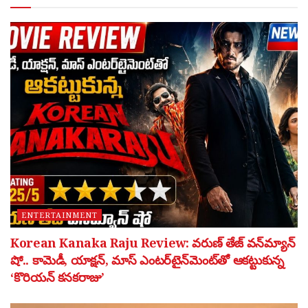
ENTERTAINMENT
Korean Kanaka Raju Review: వరుణ్ తేజ్ వన్‌మ్యాన్
షో.. కామెడీ, యాక్షన్, మాస్ ఎంటర్‌టైన్‌మెంట్‌తో ఆకట్టుకున్న
‘కొరియన్ కనకరాజు’