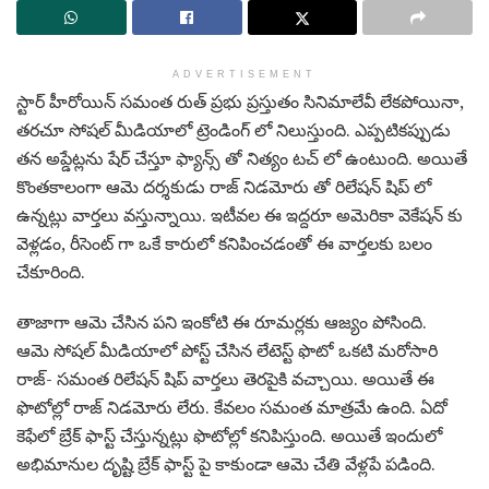
ADVERTISEMENT
స్టార్ హీరోయిన్ సమంత రుత్ ప్రభు ప్రస్తుతం సినిమాలేవీ లేకపోయినా,
తరచూ సోషల్ మీడియాలో ట్రెండింగ్ లో నిలుస్తుంది. ఎప్పటికప్పుడు
తన అప్డేట్లను షేర్ చేస్తూ ఫ్యాన్స్ తో నిత్యం టచ్ లో ఉంటుంది. అయితే
కొంతకాలంగా ఆమె దర్శకుడు రాజ్ నిడమోరు తో రిలేషన్ షిప్ లో
ఉన్నట్లు వార్తలు వస్తున్నాయి. ఇటీవల ఈ ఇద్దరూ అమెరికా వెకేషన్ కు
వెళ్లడం, రీసెంట్ గా ఒకే కారులో కనిపించడంతో ఈ వార్తలకు బలం
చేకూరింది.
తాజాగా ఆమె చేసిన పని ఇంకోటి ఈ రూమర్లకు ఆజ్యం పోసింది.
ఆమె సోషల్ మీడియాలో పోస్ట్ చేసిన లేటెస్ట్ ఫొటో ఒకటి మరోసారి
రాజ్- సమంత రిలేషన్ షిప్ వార్తలు తెరపైకి వచ్చాయి. అయితే ఈ
ఫొటోల్లో రాజ్ నిడమోరు లేరు. కేవలం సమంత మాత్రమే ఉంది. ఏదో
కెఫేలో బ్రేక్ ఫాస్ట్ చేస్తున్నట్లు ఫొటోల్లో కనిపిస్తుంది. అయితే ఇందులో
అభిమానుల దృష్టి బ్రేక్ ఫాస్ట్ పై కాకుండా ఆమె చేతి వేళ్లపే పడింది.