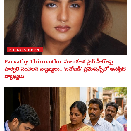
ENTERTAINMENT
Parvathy Thiruvothu: మలయాళ స్టార్ హీరోలపై
పార్వతి సంచలన వ్యాఖ్యలు.. ‘ఐనోబడీ’ ప్రమోషన్స్‌లో ఆసక్తికర
వ్యాఖ్యలు