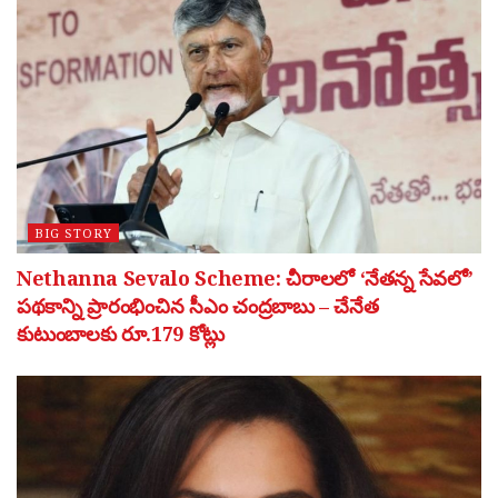
BIG STORY
Nethanna Sevalo Scheme: చీరాలలో ‘నేతన్న సేవలో’
పథకాన్ని ప్రారంభించిన సీఎం చంద్రబాబు – చేనేత
కుటుంబాలకు రూ.179 కోట్లు