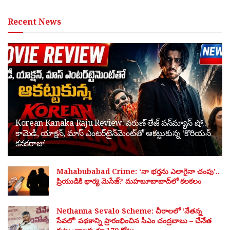
Recent News
Korean Kanaka Raju Review: వరుణ్ తేజ్ వన్‌మ్యాన్ షో..
కామెడీ, యాక్షన్, మాస్ ఎంటర్‌టైన్‌మెంట్‌తో ఆకట్టుకున్న ‘కొరియన్
కనకరాజు’
Mahabubabad Crime: ‘నా భర్తను ఎలాగైనా చంపు’..
ప్రియుడికి భార్య మెసేజ్? మహబూబాబాద్‌లో కలకలం
Nethanna Sevalo Scheme: చీరాలలో ‘నేతన్న
సేవలో’ పథకాన్ని ప్రారంభించిన సీఎం చంద్రబాబు – చేనేత