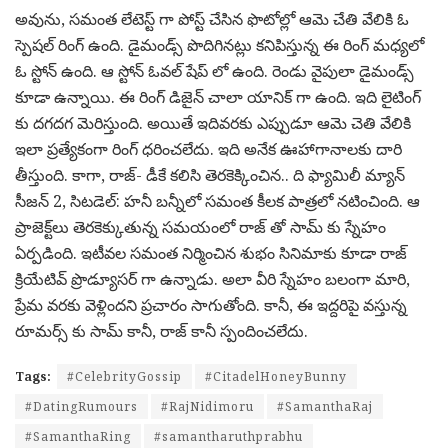
అవును, సమంత లేటెస్ట్ గా పోస్ట్ చేసిన ఫొటోల్లో ఆమె చేతి వేలికి ఓ
స్పెషల్ రింగ్ ఉంది. డైమండ్స్ పొదిగినట్లు కనిపిస్తున్న ఈ రింగ్ మధ్యలో
ఓ స్టోన్ ఉంది. ఆ స్టోన్ ఓవల్ షేప్ లో ఉంది. రెండు వైపులా డైమండ్స్
కూడా ఉన్నాయి. ఈ రింగ్ డిజైన్ చాలా యానిక్ గా ఉంది. ఇది లైటింగ్
కు దగదగ మెరిస్తుంది. అయితే ఇదివరకు ఎప్పుడూ ఆమె చెతి వేలికి
ఇలా ప్రత్యేకంగా రింగ్ ధరించలేదు. ఇది అనేక ఊహాగానాలకు దారి
తీస్తుంది. కాగా, రాజ్‌- డీకే కలిసి తెరకెక్కించిన.. ది ఫ్యామిలీ మ్యాన్‌
సీజన్‌ 2, సిటడెల్‌: హనీ బన్నీలో సమంత కీలక పాత్రలో నటించింది. ఆ
ప్రాజెక్ట్‌లు తెరకెక్కుతున్న సమయంలో రాజ్‌ తో సామ్ కు స్నేహం
ఏర్పడింది. ఇటీవల సమంత నిర్మించిన శుభం సినిమాకు కూడా రాజ్‌
క్రియేటివ్ ప్రొడ్యూసర్‌ గా ఉన్నాడు. అలా వీరి స్నేహం బలంగా మారి,
ప్రేమ వరకు వెళ్లిందని ప్రచారం సాగుతోంది. కానీ, ఈ ఇద్దరిపై వస్తున్న
రూమర్స్ కు సామ్ కానీ, రాజ్ కానీ స్పందించలేదు.
Tags:
#CelebrityGossip
#CitadelHoneyBunny
#DatingRumours
#RajNidimoru
#SamanthaRaj
#SamanthaRing
#samantharuthprabhu