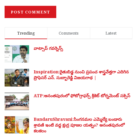
Trending
Comments
Latest
వాట్సాప్ గవర్నెన్స్
Inspiration:రైతుబిడ్డ నుంచి ప్రపంచ శాస్త్రవేత్తగా ఎదిగిన
ప్రొఫెసర్ ఎన్. సుబ్బారెడ్డి విజయగాథ |
ATP:అనంతపురంలో ఫోటోగ్రాఫర్స్ క్రికెట్ టోర్నమెంట్ సక్సెస్
BandaruShravani:సింగనమల ఎమ్మెల్యే బండారు
శ్రావణి ఇంటి వద్ద క్షుద్ర పూజల యత్నం? అనంతపురంలో
కలకలం