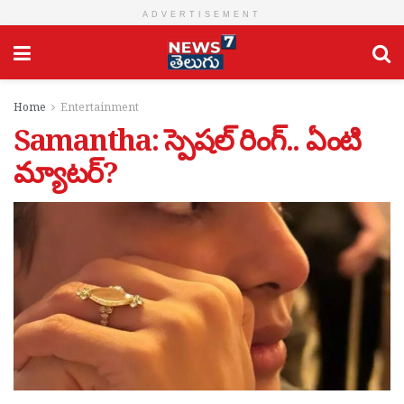
ADVERTISEMENT
Home
Entertainment
Samantha: స్పెషల్ రింగ్.. ఏంటి
మ్యాటర్?