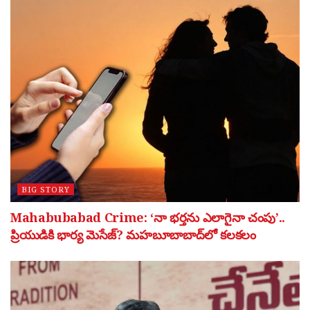
BIG STORY
Mahabubabad Crime: ‘నా భర్తను ఎలాగైనా చంపు’..
ప్రియుడికి భార్య మెసేజ్? మహబూబాబాద్‌లో కలకలం