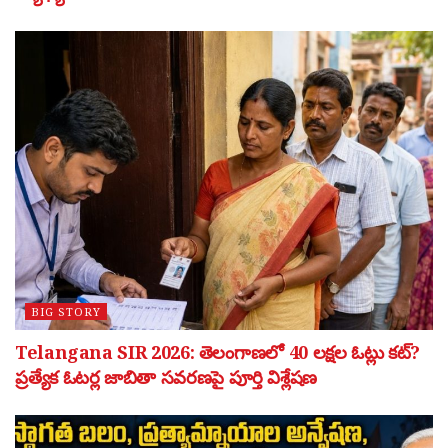
BIG STORY
Telangana SIR 2026: తెలంగాణలో 40 లక్షల ఓట్లు కట్?
ప్రత్యేక ఓటర్ల జాబితా సవరణపై పూర్తి విశ్లేషణ