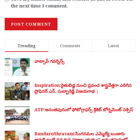
the next time I comment.
Trending
Comments
Latest
వాట్సాప్ గవర్నెన్స్
Inspiration:రైతుబిడ్డ నుంచి ప్రపంచ శాస్త్రవేత్తగా ఎదిగిన
ప్రొఫెసర్ ఎన్. సుబ్బారెడ్డి విజయగాథ |
ATP:అనంతపురంలో ఫోటోగ్రాఫర్స్ క్రికెట్ టోర్నమెంట్ సక్సెస్
BandaruShravani:సింగనమల ఎమ్మెల్యే బండారు
శ్రావణి ఇంటి వద్ద క్షుద్ర పూజల యత్నం? అనంతపురంలో