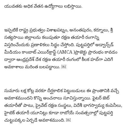
యువతకు అధిక వేతన ఉద్యోగాలు లభిస్తాయి.
ఇప్పటికే రాష్ట్ర ప్రభుత్వం విశాఖపట్నం, అనంతపురం, కర్నూలు, శ్రీ
సత్యసాయి జిల్లాలను కలుపుతూ రక్షణ తయారీ రంగాన్ని
విస్తరించేందుకు ప్రణాళికలు సిద్ధం చేస్తోంది. పుట్టపర్తిలో అడ్వాన్స్‌డ్
మీడియం కాంబాట్ ఎయిర్‌క్రాఫ్ట్ (AMCA )ప్రాజెక్టు ప్రారంభం కావడం
ద్వారా ఆంధ్రప్రదేశ్ దేశ రక్షణ తయారీ రంగంలో కీలక హబ్‌గా ఎదిగే
అవకాశాలు మరింత బలపడ్డాయి. ￼
సుమారు లక్ష కోట్ల వరకూ దీర్ఘకాలిక పెట్టుబడులు ఈ ప్రాంతానికి వచ్చే
అవకాశముందని కొన్ని అంచనాలు సూచిస్తున్నాయి. ఫైటర్ జెట్
తయారీతో పాటు, ప్రైవేట్ రక్షణ సంస్థలు, విదేశీ భాగస్వామ్య కంపెనీలు,
హైటెక్ తయారీ యూనిట్లు కూడా రాబోయే సంవత్సరాల్లో పుట్టపర్తి
చుట్టుపక్కల ఏర్పడే అవకాశముంది. ￼