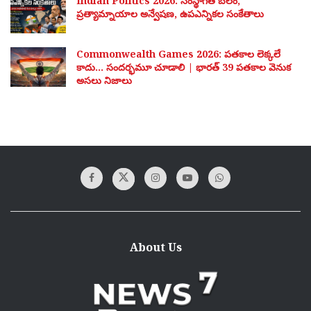
Indian Politics 2026: సంస్థాగత బలం,
ప్రత్యామ్నాయాల అన్వేషణ, ఉపఎన్నికల సంకేతాలు
Commonwealth Games 2026: పతకాల లెక్కలే
కాదు… సందర్భమూ చూడాలి | భారత్ 39 పతకాల వెనుక
అసలు నిజాలు
About Us