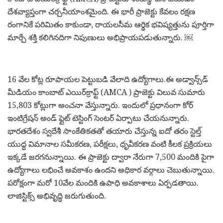
దేశవ్యాప్తంగా చర్చనీయాంశమైంది. ఈ భారీ ప్రాజెక్టు కేవలం రక్షణ
రంగానికే పరిమితం కాకుండా, రాయలసీమ ఆర్థిక భవిష్యత్తును పూర్తిగా
మార్చే శక్తి కలిగినదిగా నిపుణులు అభిప్రాయపడుతున్నారు. ￼
16 వేల కోట్ల రూపాయల పెట్టుబడి వేలాది ఉద్యోగాలు.ఈ అడ్వాన్స్‌డ్
మీడియం కాంబాట్ ఎయిర్‌క్రాఫ్ట్ (AMCA ) ప్రాజెక్టు విలువ సుమారు
15,803 కోట్లుగా అంచనా వేస్తున్నారు. ఇందులో ప్రధానంగా కోర్
ఇంటిగ్రేషన్ అండ్ ఫ్లైట్ టెస్టింగ్ సెంటర్ ఏర్పాటు చేయనున్నారు.
భారతదేశం స్వదేశీ సాంకేతికతతో తయారు చేస్తున్న ఐదో తరం స్టెల్త్
యుద్ధ విమానాల సమీకరణ, పరీక్షలు, ధృవీకరణ వంటి కీలక ప్రక్రియలు
ఇక్కడే జరగనున్నాయి. ఈ ప్రాజెక్టు ద్వారా నేరుగా 7,500 మందికి పైగా
ఉద్యోగాలు లభించే అవకాశం ఉందని అధికార వర్గాలు చెబుతున్నాయి.
పరోక్షంగా మరో 10వేల మందికి ఉపాధి అవకాశాలు ఏర్పడతాయి.
లాజిస్టిక్స్ అభివృద్ధి జరుగుతుంది.