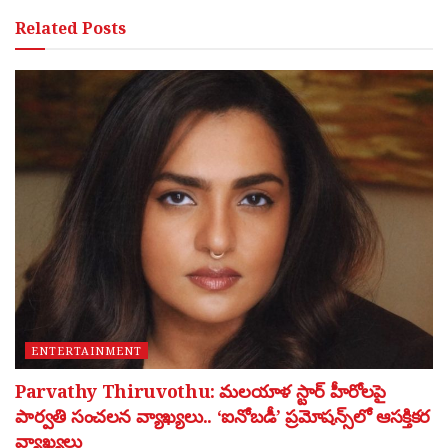
Related
Posts
ENTERTAINMENT
Parvathy Thiruvothu: మలయాళ స్టార్ హీరోలపై
పార్వతి సంచలన వ్యాఖ్యలు.. ‘ఐనోబడీ’ ప్రమోషన్స్‌లో ఆసక్తికర
వ్యాఖ్యలు