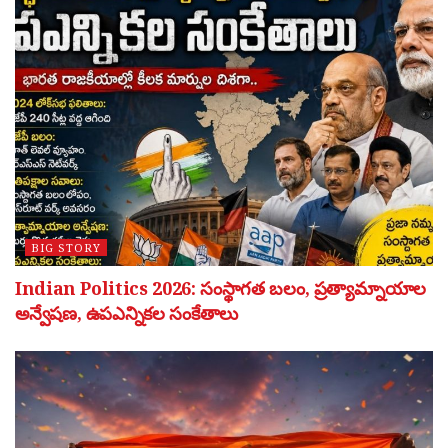
BIG STORY
Indian Politics 2026: సంస్థాగత బలం, ప్రత్యామ్నాయాల
అన్వేషణ, ఉపఎన్నికల సంకేతాలు