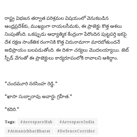
రాష్ట్ర విభజన తర్వాత పరిశ్రమల విషయంలో వెనుకబడిన
ఆంధ్రప్రదేశ్‌కు, ముఖ్యంగా రాయలసీమకు, ఈ ప్రాజెక్టు కొత్త ఆశలు
నింపుతోంది. ఒకప్పుడు ఆధ్యాత్మిక కేంద్రంగా పేరొందిన పుట్టపర్తి ఇకపై
దేశ రక్షణ సాంకేతిక రంగానికి కొత్త చిరునామాగా మారబోతుందనే
అభిప్రాయం బలపడుతోంది. ఈ దిశగా చర్యలు మొదలయ్యాయి. జెట్
స్పీడ్ వేగంతో ఈ ప్రాజెక్టులు కార్యరూపంలోకి రావాలని ఆశిద్దాం.
*చందమూరి నరసింహ రెడ్డి.*
*ఖాసా సుబ్బారావు అవార్డు గ్రహీత.*
*కదిరి.*
Tags:
#AerospaceHub
#AerospaceIndia
#AtmanirbharBharat
#DefenceCorridor