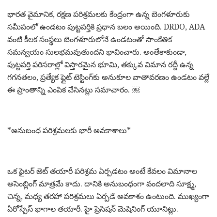
భారత వైమానిక, రక్షణ పరిశ్రమలకు కేంద్రంగా ఉన్న బెంగళూరుకు
సమీపంలో ఉండటం పుట్టపర్తికి ప్రధాన బలం అయింది. DRDO, ADA
వంటి కీలక సంస్థలు బెంగళూరులోనే ఉండటంతో సాంకేతిక
సమన్వయం సులభమవుతుందని భావించారు. అంతేకాకుండా,
పుట్టపర్తి పరిసరాల్లో విస్తారమైన భూమి, తక్కువ విమాన రద్దీ ఉన్న
గగనతలం, ప్రత్యేక ఫ్లైట్ టెస్టింగ్‌కు అనుకూల వాతావరణం ఉండటం వల్లే
ఈ ప్రాంతాన్ని ఎంపిక చేసినట్లు సమాచారం. ￼
*అనుబంధ పరిశ్రమలకు భారీ అవకాశాలు*
ఒక ఫైటర్ జెట్ తయారీ పరిశ్రమ ఏర్పడటం అంటే కేవలం విమానాల
అసెంబ్లింగ్ మాత్రమే కాదు. దానికి అనుబంధంగా వందలాది సూక్ష్మ,
చిన్న, మధ్య తరహా పరిశ్రమలు ఏర్పడే అవకాశం ఉంటుంది. ముఖ్యంగా
ఏరోస్పేస్ భాగాల తయారీ. హై ప్రెసిషన్ మెషినింగ్ యూనిట్లు.