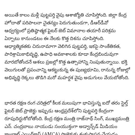
అయితే కాలం మళ్లీ పుట్టపర్తి వైపు ఆశాజ్యోతి చూపిస్తోంది. జిల్లా కేంద్ర
హోదాతో పరిపాలనా చైతన్యం పెరుగుతుండగా, డీఆర్‌డీవో
ఆధ్వర్యంలో ప్రతిష్ఠాత్మక ఫైటర్ జెట్ విమానాల తయారీ పరిశ్రమ
ఏర్పాటు కానుండటం ఈ నేలకు కొత్త దిశను చూపిస్తోంది.
ఆధ్యాత్మికతకు చిరునామాగా వెలిగిన పుట్టపర్తి, ఇకపై సాంకేతికత,
పారిశ్రామికాభివృద్ధి, ఉపాధి అవకాశాలకు కూడా కేంద్రబిందువుగా
మారబోతోందనే ఆశలు ప్రజల్లో కొత్త ఉత్సాహాన్ని నింపుతున్నాయి. భక్తి
వెలుగులతో ప్రపంచాన్ని ఆకట్టుకున్న ఈ పుణ్యభూమి, రానున్న రోజుల్లో
అభివృద్ధి రెక్కలు తొడిగి మరో మహర్దశ వైపు అడుగులు వేయబోతోంది.
భారత రక్షణ రంగ చరిత్రలో కీలక మలుపుగా భావిస్తున్న ఐదో తరం స్టెల్త్
ఫైటర్ జెట్ ప్రాజెక్టు ఇప్పుడు ఆంధ్రప్రదేశ్‌లోని పుట్టపర్తి కేంద్రంగా
రూపుదిద్దుకోబోతోంది. కేంద్ర రక్షణ మంత్రి రాజ్‌నాథ్ సింగ్, ముఖ్యమంత్రి
ఎన్. చంద్రబాబు నాయుడు సంయుక్తంగా అడ్వాన్స్‌డ్ మీడియం
కాంబాట్ ఎయిర్‌క్రాఫ్ట్ (AMCA) ప్రాజెక్టుకు శంకుస్థాపన చేయడం