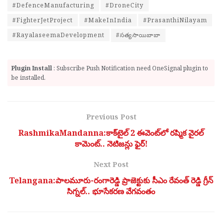
#DefenceManufacturing
#DroneCity
#FighterJetProject
#MakeInIndia
#PrasanthiNilayam
#RayalaseemaDevelopment
#సత్యసాయిబాబా
Plugin Install
: Subscribe Push Notification need OneSignal plugin to
be installed.
Previous Post
RashmikaMandanna:కాక్‌టైల్ 2 ఈవెంట్‌లో రష్మిక వైరల్
కామెంట్.. నెటిజన్లు ఫైర్!
Next Post
Telangana:పాలమూరు-రంగారెడ్డి ప్రాజెక్టుకు సీఎం రేవంత్ రెడ్డి గ్రీన్
సిగ్నల్.. భూసేకరణ వేగవంతం