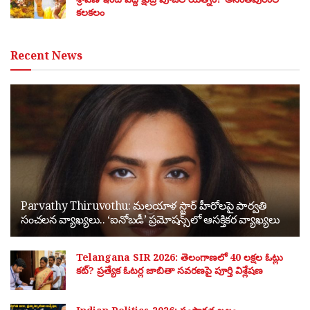
కలకలం
Recent News
Parvathy Thiruvothu: మలయాళ స్టార్ హీరోలపై పార్వతి
సంచలన వ్యాఖ్యలు.. ‘ఐనోబడీ’ ప్రమోషన్స్‌లో ఆసక్తికర వ్యాఖ్యలు
Telangana SIR 2026: తెలంగాణలో 40 లక్షల ఓట్లు
కట్? ప్రత్యేక ఓటర్ల జాబితా సవరణపై పూర్తి విశ్లేషణ