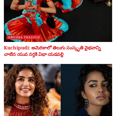
ANDHRA PRADESH
Kuchipudi: అమెరికాలో తెలుగు సంస్కృతి వైభవాన్ని
చాటిన యువ నర్తకి విభా యడవల్లి