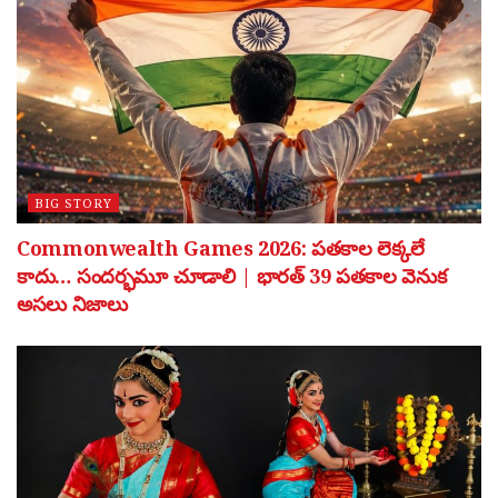
BIG STORY
Commonwealth Games 2026: పతకాల లెక్కలే
కాదు… సందర్భమూ చూడాలి | భారత్ 39 పతకాల వెనుక
అసలు నిజాలు