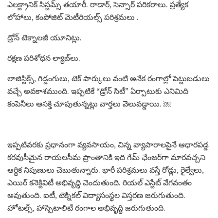
ఎలక్ట్రానిక్ సిస్టమ్స్ తయారీ. రాడార్, సెన్సార్ పరికరాలు. ప్రత్యేక
లోహాలు, కంపోజిట్ మెటీరియల్స్ పరిశ్రమలు .
డ్రోన్ టెక్నాలజీ యూనిట్లు.
రక్షణ పరిశోధన ల్యాబ్‌లు.
లాజిస్టిక్స్, గిడ్డంగులు, టెక్ పార్కులు వంటి అనేక రంగాల్లో పెట్టుబడులు
వచ్చే అవకాశముంది. ఇప్పటికే “డ్రోన్ సిటీ” ఏర్పాటుకు ఎనిమిది
కంపెనీలు ఆసక్తి చూపుతున్నట్లు వార్తలు వెలువడ్డాయి. ￼
ఇప్పటివరకు ప్రధానంగా వ్యవసాయం, చిన్న వ్యాపారాలపైనే ఆధారపడ్డ
కరవుసీమైన రాయలసీమ ప్రాంతానికి ఇది గేమ్ ఛేంజర్‌గా మారవచ్చని
ఆర్థిక నిపుణులు చెబుతున్నారు. భారీ పరిశ్రమలు వస్తే రోడ్లు, రైల్వేలు,
ఎయిర్ కనెక్టివిటీ అభివృద్ధి చెందుతుంది. రియల్ ఎస్టేట్ వేగవంతం
అవుతుంది. ఐటీ, టెక్నికల్ విద్యాసంస్థల విస్తరణ జరుగుతుంది.
హోటల్స్, హాస్పిటాలిటీ రంగాల అభివృద్ధి జరుగుతుంది.