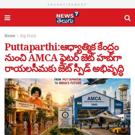
ADVERTISEMENT
Home
Big Story
Puttaparthi:ఆధ్యాత్మిక కేంద్రం
నుంచి AMCA ఫైటర్ జెట్ హబ్‌గా
రాయలసీమకు జెట్ స్పీడ్ అభివృద్ధి