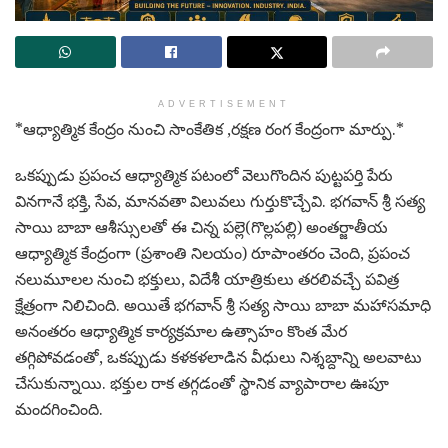
ADVERTISEMENT
*ఆధ్యాత్మిక కేంద్రం నుంచి సాంకేతిక ,రక్షణ రంగ కేంద్రంగా మార్పు.*
ఒకప్పుడు ప్రపంచ ఆధ్యాత్మిక పటంలో వెలుగొందిన పుట్టపర్తి పేరు
వినగానే భక్తి, సేవ, మానవతా విలువలు గుర్తుకొచ్చేవి. భగవాన్ శ్రీ సత్య
సాయి బాబా ఆశీస్సులతో ఈ చిన్న పల్లె(గొల్లపల్లి) అంతర్జాతీయ
ఆధ్యాత్మిక కేంద్రంగా (ప్రశాంతి నిలయం) రూపాంతరం చెంది, ప్రపంచ
నలుమూలల నుంచి భక్తులు, విదేశీ యాత్రికులు తరలివచ్చే పవిత్ర
క్షేత్రంగా నిలిచింది. అయితే భగవాన్ శ్రీ సత్య సాయి బాబా మహాసమాధి
అనంతరం ఆధ్యాత్మిక కార్యక్రమాల ఉత్సాహం కొంత మేర
తగ్గిపోవడంతో, ఒకప్పుడు కళకళలాడిన వీధులు నిశ్శబ్దాన్ని అలవాటు
చేసుకున్నాయి. భక్తుల రాక తగ్గడంతో స్థానిక వ్యాపారాల ఊపూ
మందగించింది.