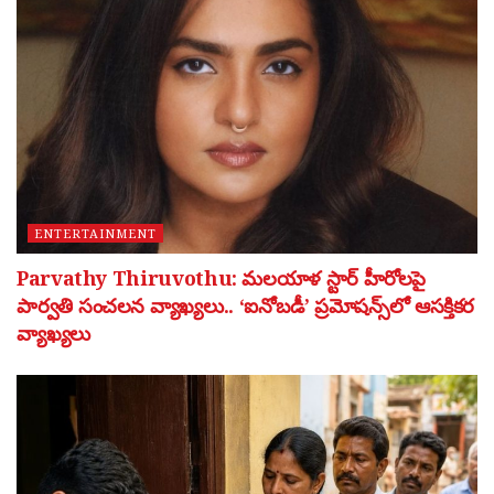
ENTERTAINMENT
Parvathy Thiruvothu: మలయాళ స్టార్ హీరోలపై
పార్వతి సంచలన వ్యాఖ్యలు.. ‘ఐనోబడీ’ ప్రమోషన్స్‌లో ఆసక్తికర
వ్యాఖ్యలు