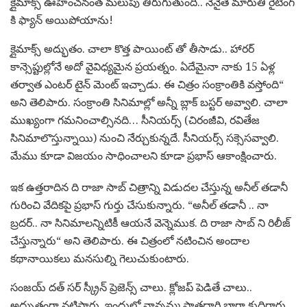
క్లైమాక్స్ ఊహించ‌నంత మ‌లుపు తిరుగుతుంది.. నేనైతే మారుతి రైటింగ్
కి ఫ్యాన్ అయిపోయాను!
క్లైమాక్స్ అద్భుతం. చాలా కొత్త పాయింట్ తో తీసాడు.. హార‌ర్
కాన్సెప్టుల్లోనే అదో వైవిధ్య‌మైన‌ ప్ర‌య‌త్నం. ఏదేమైనా నాకు 15 ఏళ్ల
త‌ర్వాత ఎంట‌ర్ టైన్ మెంట్ ఇచ్చాడు. ఈ చిత్రం సంక్రాంతికి వ‌స్తోంది“
అని తెలిపారు. సంక్రాంతి సినిమాల్లో అన్నీ బ్లాక్ బ‌స్ట‌ర్ అవ్వాలి. చాలా
ముఖ్యంగా గ‌మ‌నించాల్సిన‌ది… సీనియ‌ర్స్ (చిరంజీవి, ర‌వితేజ
సినిమాలొస్తున్నాయి) నుంచి నేర్చుకున్న‌దే. సీనియ‌ర్స్ స‌క్సెస‌వ్వాలి.
మేము కూడా విజ‌యం సాధించాలని కూడా ప్ర‌భాస్ ఆకాంక్షించారు.
ఇక ఉత్త‌రాదిన ది రాజా సాబ్ చిత్రాన్ని విడుద‌ల చేస్తున్న అనీల్ త‌డానీ
గురించి వేదిక‌పై ప్ర‌భాస్ గుర్తు చేసుకున్నారు. “అనీల్ త‌డానీ .. నా
బ్ర‌ద‌ర్.. నా సినిమాల‌న్నిటికీ ఆయ‌నే వెన్నెముక‌. ది రాజా సాబ్ ని రిలీజ్
చేస్తున్నారు“ అని తెలిపారు. ఈ చిత్రంలో న‌టించిన అందాల
క‌థానాయిక‌లు మ‌న‌సుల్ని గెలుచుకుంటారు.
సంజ‌య్ ద‌త్ స‌ర్ స్క్రీన్ ప్రెజెన్స్ చాలు. క్లోజప్ పెడితే చాలు..
అద్బుతంగా న‌టిస్తారు. ఇందులో నాన్న‌మ్మ పాత్ర‌ధారి బాగా కుదిరారు.