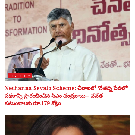
BIG STORY
Nethanna Sevalo Scheme: చీరాలలో ‘నేతన్న సేవలో’
పథకాన్ని ప్రారంభించిన సీఎం చంద్రబాబు – చేనేత
కుటుంబాలకు రూ.179 కోట్లు