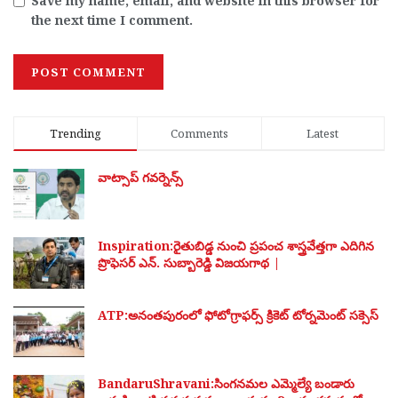
Save my name, email, and website in this browser for
the next time I comment.
Trending
Comments
Latest
వాట్సాప్ గవర్నెన్స్
Inspiration:రైతుబిడ్డ నుంచి ప్రపంచ శాస్త్రవేత్తగా ఎదిగిన
ప్రొఫెసర్ ఎన్. సుబ్బారెడ్డి విజయగాథ |
ATP:అనంతపురంలో ఫోటోగ్రాఫర్స్ క్రికెట్ టోర్నమెంట్ సక్సెస్
BandaruShravani:సింగనమల ఎమ్మెల్యే బండారు