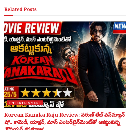
Related
Posts
ENTERTAINMENT
Korean Kanaka Raju Review: వరుణ్ తేజ్ వన్‌మ్యాన్
షో.. కామెడీ, యాక్షన్, మాస్ ఎంటర్‌టైన్‌మెంట్‌తో ఆకట్టుకున్న
‘కొరియన్ కనకరాజు’