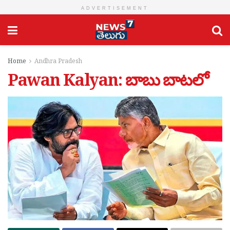
ADVERTISEMENT
Home
Andhra Pradesh
Pawan Kalyan: బాబు బాటలో