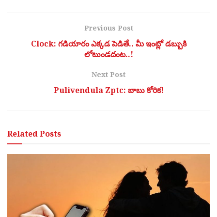
Previous Post
Clock: గడియారం ఎక్కడ పెడితే.. మీ ఇంట్లో డబ్బుకి
లోటుండదంట..!
Next Post
Pulivendula Zptc: బాబు కోరిక!
Related
Posts