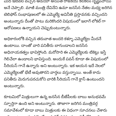
మీద ఇటీవల వచ్చిన ఆడియో అయితే రాజకీయ కలకలం సృష్టించాయి
అనే చెప్పాలి. మాజీ మంత్రి దేవినేని ఉమా జనసేన నేతల మధ్య జరిగిన
టెలిఫోన్ సంభాషణలలో ఈ ఎమ్మెల్యే అవినీతి ప్రస్తావనకు వచ్చిందని
అంటున్నారు దీంతో పాటు మరికొందరి విషయంలో ఇలాగే లోకల్ గా
ఆరోపణలు ఉన్నాయని చెప్పుకుంటున్నారు.
అధికారంలోకి వచ్చిన తరువాత అందరి కళ్ళూ ఎమ్మెల్యేల మీదనే
ఉంటాయి. దాంతో వారి పనితీరు బాగుండాలని జనసేన
అధినాయకత్వం భావిస్తోంది. మరోసారి ఈ ఎమ్మెల్యేలకు టికెట్లు ఇస్తే
గెలిచేలా ఉండాలని భావిస్తుంది. అందుకే పవన్ కూడా ఈ విషయంలో
సీరియస్ గానే ఉన్నారు అని అంటున్నారు. ఇక ఆయన ఇదే నెలలో
ఎమ్మెల్యేలతో భేటీ అవుతారని వార్తలు వస్తున్నాయి. అంతే కాదు
పనితీరు మెరుగుపరచుకోని వారికి సీరియస్ గానే క్లాస్ ఉంటుందని
అంటున్నారు.
కూటమిలో మిత్రులుగా ఉన్న జనసేన బీజేపీలకు బాబు అనుభవమే
స్పూర్తిగా ఉంది అని అంటున్నారు. తాజాగా జరిగిన మంత్రివర్గ
సమావేశంలో కూడా బాబు మిత్రులకు ఈ విధంగా సూచనలు చేశారు