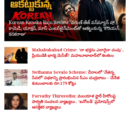
Korean Kanaka Raju Review: వరుణ్ తేజ్ వన్‌మ్యాన్ షో..
కామెడీ, యాక్షన్, మాస్ ఎంటర్‌టైన్‌మెంట్‌తో ఆకట్టుకున్న ‘కొరియన్
కనకరాజు’
Mahabubabad Crime: ‘నా భర్తను ఎలాగైనా చంపు’..
ప్రియుడికి భార్య మెసేజ్? మహబూబాబాద్‌లో కలకలం
Nethanna Sevalo Scheme: చీరాలలో ‘నేతన్న
సేవలో’ పథకాన్ని ప్రారంభించిన సీఎం చంద్రబాబు – చేనేత
కుటుంబాలకు రూ.179 కోట్లు
Parvathy Thiruvothu: మలయాళ స్టార్ హీరోలపై
పార్వతి సంచలన వ్యాఖ్యలు.. ‘ఐనోబడీ’ ప్రమోషన్స్‌లో
ఆసక్తికర వ్యాఖ్యలు