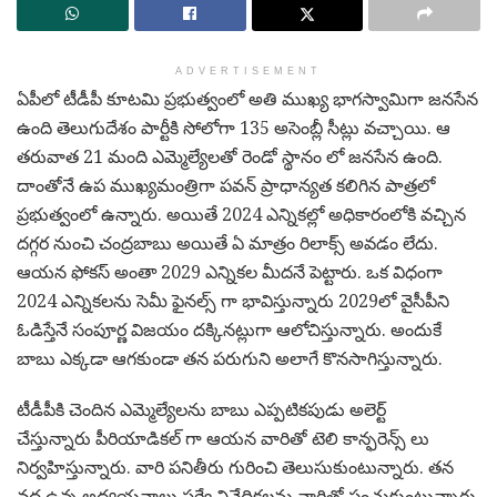
ADVERTISEMENT
ఏపీలో టీడీపీ కూటమి ప్రభుత్వంలో అతి ముఖ్య భాగస్వామిగా జనసేన
ఉంది తెలుగుదేశం పార్టీకి సోలోగా 135 అసెంబ్లీ సీట్లు వచ్చాయి. ఆ
తరువాత 21 మంది ఎమ్మెల్యేలతో రెండో స్థానం లో జనసేన ఉంది.
దాంతోనే ఉప ముఖ్యమంత్రిగా పవన్ ప్రాధాన్యత కలిగిన పాత్రలో
ప్రభుత్వంలో ఉన్నారు. అయితే 2024 ఎన్నికల్లో అధికారంలోకి వచ్చిన
దగ్గర నుంచి చంద్రబాబు అయితే ఏ మాత్రం రిలాక్స్ అవడం లేదు.
ఆయన ఫోకస్ అంతా 2029 ఎన్నికల మీదనే పెట్టారు. ఒక విధంగా
2024 ఎన్నికలను సెమీ ఫైనల్స్ గా భావిస్తున్నారు 2029లో వైసీపీని
ఓడిస్తేనే సంపూర్ణ విజయం దక్కినట్లుగా ఆలోచిస్తున్నారు. అందుకే
బాబు ఎక్కడా ఆగకుండా తన పరుగుని అలాగే కొనసాగిస్తున్నారు.
టీడీపీకి చెందిన ఎమ్మెల్యేలను బాబు ఎప్పటికపుడు అలెర్ట్
చేస్తున్నారు పీరియాడికల్ గా ఆయన వారితో టెలి కాన్ఫరెన్స్ లు
నిర్వహిస్తున్నారు. వారి పనితీరు గురించి తెలుసుకుంటున్నారు. తన
వద్ద ఉన్న అధ్యయనాలు సర్వే నివేదికలను వారితో పంచుకుంటున్నారు.