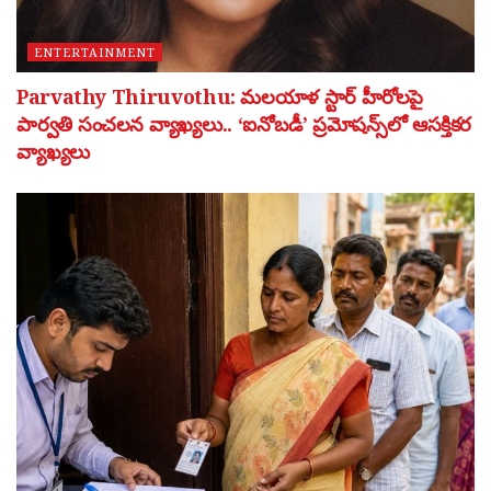
ENTERTAINMENT
Parvathy Thiruvothu: మలయాళ స్టార్ హీరోలపై
పార్వతి సంచలన వ్యాఖ్యలు.. ‘ఐనోబడీ’ ప్రమోషన్స్‌లో ఆసక్తికర
వ్యాఖ్యలు