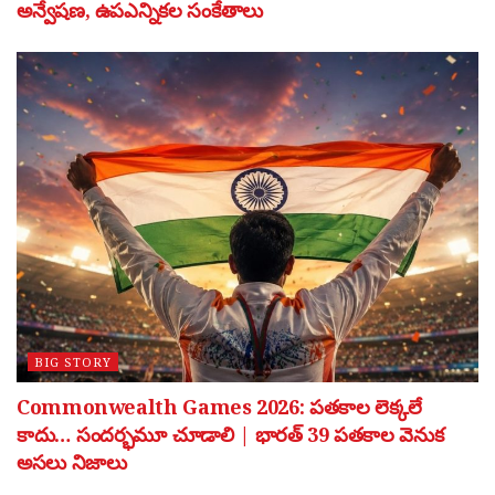
అన్వేషణ, ఉపఎన్నికల సంకేతాలు
BIG STORY
Commonwealth Games 2026: పతకాల లెక్కలే
కాదు… సందర్భమూ చూడాలి | భారత్ 39 పతకాల వెనుక
అసలు నిజాలు