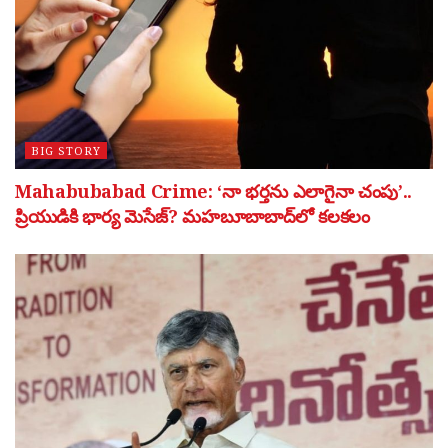
BIG STORY
Mahabubabad Crime: ‘నా భర్తను ఎలాగైనా చంపు’..
ప్రియుడికి భార్య మెసేజ్? మహబూబాబాద్‌లో కలకలం