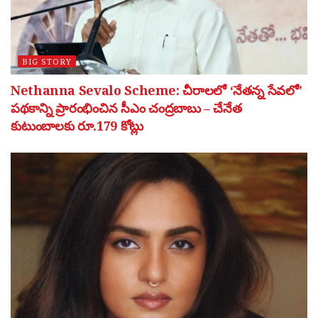
BIG STORY
Nethanna Sevalo Scheme: చీరాలలో ‘నేతన్న సేవలో’
పథకాన్ని ప్రారంభించిన సీఎం చంద్రబాబు – చేనేత
కుటుంబాలకు రూ.179 కోట్లు