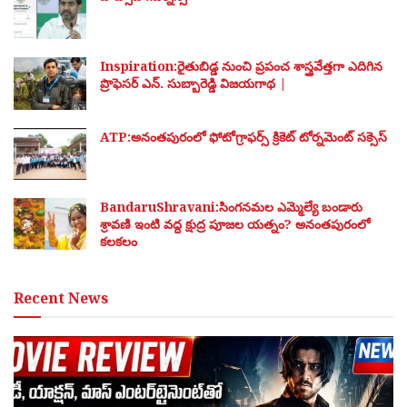
Inspiration:రైతుబిడ్డ నుంచి ప్రపంచ శాస్త్రవేత్తగా ఎదిగిన
ప్రొఫెసర్ ఎన్. సుబ్బారెడ్డి విజయగాథ |
ATP:అనంతపురంలో ఫోటోగ్రాఫర్స్ క్రికెట్ టోర్నమెంట్ సక్సెస్
BandaruShravani:సింగనమల ఎమ్మెల్యే బండారు
శ్రావణి ఇంటి వద్ద క్షుద్ర పూజల యత్నం? అనంతపురంలో
కలకలం
Recent News