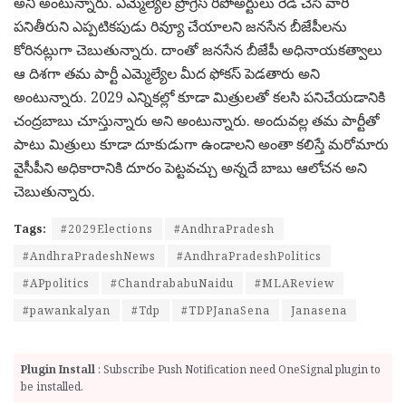
అని అంటున్నారు. ఎమ్మెల్యేల ప్రొగ్రెస్ రిపోఅర్టులు రెడీ చేసి వారి
పనితీరుని ఎప్పటికపుడు రివ్యూ చేయాలని జనసేన బీజేపీలను
కోరినట్లుగా చెబుతున్నారు. దాంతో జనసేన బీజేపీ అధినాయకత్వాలు
ఆ దిశగా తమ పార్టీ ఎమ్మెల్యేల మీద ఫోకస్ పెడతారు అని
అంటున్నారు. 2029 ఎన్నికల్లో కూడా మిత్రులతో కలసి పనిచేయడానికి
చంద్రబాబు చూస్తున్నారు అని అంటున్నారు. అందువల్ల తమ పార్టీతో
పాటు మిత్రులు కూడా దూకుడుగా ఉండాలని అంతా కలిస్తే మరోమారు
వైసీపీని అధికారానికి దూరం పెట్టవచ్చు అన్నదే బాబు ఆలోచన అని
చెబుతున్నారు.
Tags:
#2029Elections
#AndhraPradesh
#AndhraPradeshNews
#AndhraPradeshPolitics
#APpolitics
#ChandrababuNaidu
#MLAReview
#pawankalyan
#Tdp
#TDPJanaSena
Janasena
Plugin Install
: Subscribe Push Notification need OneSignal plugin to
be installed.