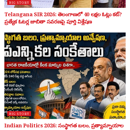
BIG STORY
Telangana SIR 2026: తెలంగాణలో 40 లక్షల ఓట్లు కట్?
ప్రత్యేక ఓటర్ల జాబితా సవరణపై పూర్తి విశ్లేషణ
BIG STORY
Indian Politics 2026: సంస్థాగత బలం, ప్రత్యామ్నాయాల