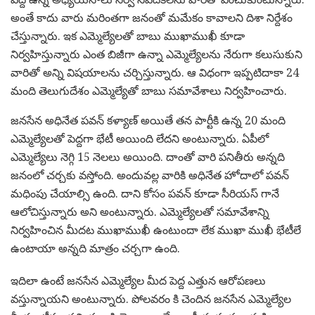
అంతే కాదు వారు మరింతగా జనంతో మమేకం కావాలని దిశా నిర్దేశం
చేస్తున్నారు. ఇక ఎమ్మెల్యేలతో బాబు ముఖాముఖీ కూడా
నిర్వహిస్తున్నారు ఎంత బిజీగా ఉన్నా ఎమ్మెల్యేలను నేరుగా కలుసుకుని
వారితో అన్ని విషయాలను చర్చిస్తున్నారు. ఆ విధంగా ఇప్పటిదాకా 24
మంది తెలుగుదేశం ఎమ్మెల్యేతో బాబు సమావేశాలు నిర్వహించారు.
జనసేన అధినేత పవన్ కళ్యాణ్ అయితే తన పార్టీకి ఉన్న 20 మంది
ఎమ్మెల్యేలతో పెద్దగా భేటీ అయింది లేదని అంటున్నారు. ఏపీలో
ఎమ్మెల్యేలు నెగ్గి 15 నెలలు అయింది. దాంతో వారి పనితీరు అన్నది
జనంలో చర్చకు వస్తోంది. అందువల్ల వారికి అధినేత హోదాలో పవన్
మధింపు చేయాల్సి ఉంది. దాని కోసం పవన్ కూడా సీరియస్ గానే
ఆలోచిస్తున్నారు అని అంటున్నారు. ఎమ్మెల్యేలతో సమావేశాన్ని
నిర్వహించిన మీదట ముఖాముఖీ ఉంటుందా లేక ముఖా ముఖీ భేటీలే
ఉంటాయా అన్నది మాత్రం చర్చగా ఉంది.
ఇదిలా ఉంటే జనసేన ఎమ్మెల్యేల మీద పెద్ద ఎత్తున ఆరోపణలు
వస్తున్నాయని అంటున్నారు. పోలవరం కి చెందిన జనసేన ఎమ్మెల్యేల