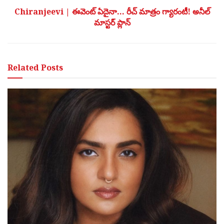
Chiranjeevi | ఈవెంట్ ఏదైనా… రీచ్ మాత్రం గ్యారంటీ! అనీల్
మాస్టర్ ప్లాన్
Related
Posts