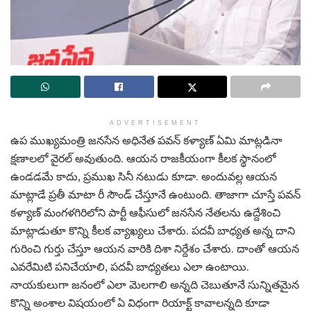
ADVERTISEMENT
ఉప ముఖ్యమంత్రి జనసేన అధినేత పవన్ కళ్యాణ్ ఏమి మాట్లడినా
క్షణాలలో వైరల్ అవుతుంది. ఆయన రాజకీయంగా కీలక స్థానంలో
ఉండడమే కాదు, ప్రముఖ సినీ నటుడు కూడా. అందువల్ల ఆయన
మాట్లాడే ప్రతీ మాటా రీ సౌండ్ చేస్తూనే ఉంటుంది. తాజాగా చూస్తే పవన్
కళ్యాణ్ మంగళగిరిలోని పార్టీ ఆఫీసులో జనసేన నేతలను ఉద్దేశించి
మాట్లాడుతూ కొన్ని కీలక వ్యాఖ్యలు చేశారు. పదవీ బాధ్యత అన్న దాని
గురించి గుర్తు చేస్తూ ఆయన వారికి దిశా నిర్దేశం చేశారు. దాంతో ఆయన
ఎవరేమిటి పనిచేయాలి, పదవీ బాధ్యతలు ఎలా ఉంటాయి.
నాయకులుగా జనంలో ఎలా మెలగాలి అన్నది చెబుతూనే సున్నితమైన
కొన్ని అంశాల విషయంలో ఏ విధంగా రియాక్ట్ కావాలన్నది కూడా