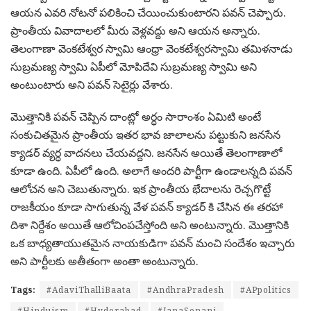
ఆయన ఎవరి నోటనో పలికించి చేయించుకుంటారని పవన్ చెప్పారు.
ప్రాంతీయ వివాదాలలో మీరు వెళ్లవద్దు అని ఆయన అన్నారు.
తెలంగాణా వెంకటేశ్వర స్వామి ఆంధ్రా వెంకటేశ్వరస్వామి తమిళనాడు
సుబ్రమణ్య స్వామి ఏపీలో మోపిదేవి సుబ్రమణ్య స్వామి అని
అంటుంటారు అని పవన్ సెటైర్లు వేశారు.
మొత్తానికి పవన్ చెప్పిన దాంట్లో అర్ధం సారాంశం ఏమిటి అంటే
సంకుచితమైన ప్రాంతీయ ఇతర భావ జాలాలను పట్టుకుని జనసేన
క్యాడర్ వ్యర్ధ వాదనలు చేయవద్దని. జనసేన అయితే తెలంగాణాలో
కూడా ఉంది. ఏపీలో ఉంది. అలాగే అందరి పార్టీగా ఉండాలన్నది పవన్
ఆలోచన అని చెబుతున్నారు. ఇక ప్రాంతీయ భేదాలను రెచ్చగొట్టే
రాజకీయం కూడా సాగుతున్న వేళ పవన్ క్యాడర్ కి చేసిన ఈ తరహా
దిశా నిర్దేశం అయితే ఆలోచింపచేస్తోంది అని అంటున్నారు. మొత్తానికి
ఒక బాధ్యతాయుతమైన నాయకుడిగా పవన్ మంచి సందేశం ఇచ్చారు
అని పార్టీలకు అతీతంగా అంతా అంటున్నారు.
Tags:
#AdaviThalliBaata
#AndhraPradesh
#APpolitics
#Hinduism
#Hyderabad
#JanaSenani