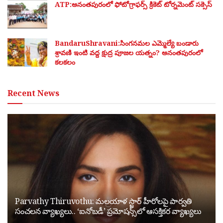
ATP:అనంతపురంలో ఫోటోగ్రాఫర్స్ క్రికెట్ టోర్నమెంట్ సక్సెస్
BandaruShravani:సింగనమల ఎమ్మెల్యే బండారు
శ్రావణి ఇంటి వద్ద క్షుద్ర పూజల యత్నం? అనంతపురంలో
కలకలం
Recent News
Parvathy Thiruvothu: మలయాళ స్టార్ హీరోలపై పార్వతి
సంచలన వ్యాఖ్యలు.. ‘ఐనోబడీ’ ప్రమోషన్స్‌లో ఆసక్తికర వ్యాఖ్యలు