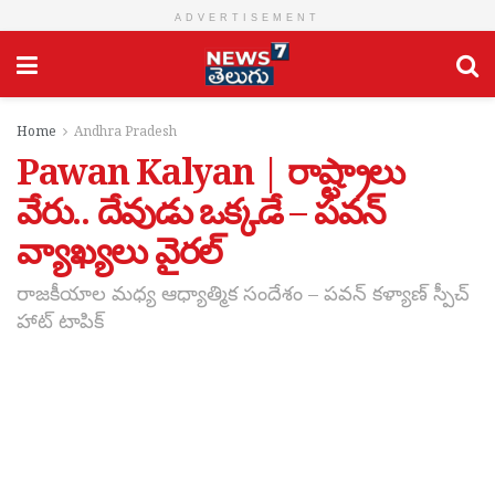
ADVERTISEMENT
Home
Andhra Pradesh
Pawan Kalyan | రాష్ట్రాలు
వేరు.. దేవుడు ఒక్కడే – పవన్
వ్యాఖ్యలు వైరల్
రాజకీయాల మధ్య ఆధ్యాత్మిక సందేశం – పవన్ కళ్యాణ్ స్పీచ్
హాట్ టాపిక్