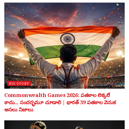
BIG STORY
Commonwealth Games 2026: పతకాల లెక్కలే
కాదు… సందర్భమూ చూడాలి | భారత్ 39 పతకాల వెనుక
అసలు నిజాలు