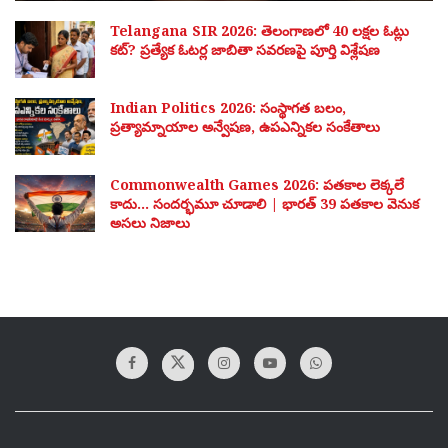
Telangana SIR 2026: తెలంగాణలో 40 లక్షల ఓట్లు
కట్? ప్రత్యేక ఓటర్ల జాబితా సవరణపై పూర్తి విశ్లేషణ
Indian Politics 2026: సంస్థాగత బలం,
ప్రత్యామ్నాయాల అన్వేషణ, ఉపఎన్నికల సంకేతాలు
Commonwealth Games 2026: పతకాల లెక్కలే
కాదు… సందర్భమూ చూడాలి | భారత్ 39 పతకాల వెనుక
అసలు నిజాలు