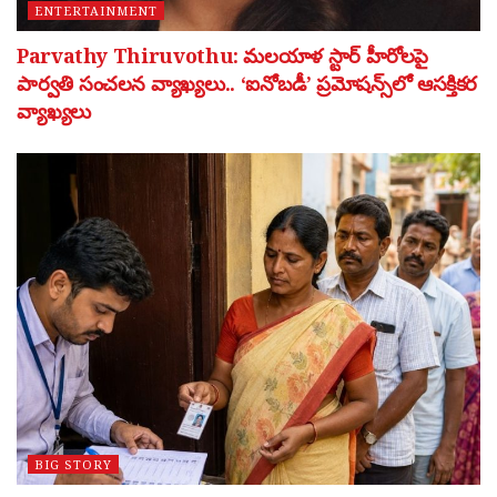
ENTERTAINMENT
Parvathy Thiruvothu: మలయాళ స్టార్ హీరోలపై
పార్వతి సంచలన వ్యాఖ్యలు.. ‘ఐనోబడీ’ ప్రమోషన్స్‌లో ఆసక్తికర
వ్యాఖ్యలు
BIG STORY