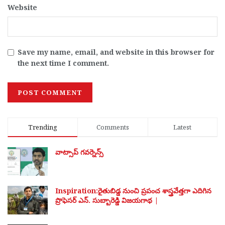
Website
Save my name, email, and website in this browser for
the next time I comment.
Trending
Comments
Latest
వాట్సాప్ గవర్నెన్స్
Inspiration:రైతుబిడ్డ నుంచి ప్రపంచ శాస్త్రవేత్తగా ఎదిగిన
ప్రొఫెసర్ ఎన్. సుబ్బారెడ్డి విజయగాథ |