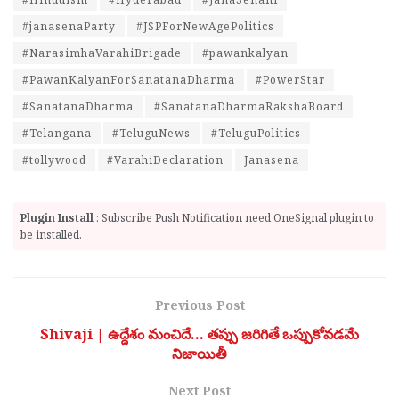
#janasenaParty
#JSPForNewAgePolitics
#NarasimhaVarahiBrigade
#pawankalyan
#PawanKalyanForSanatanaDharma
#PowerStar
#SanatanaDharma
#SanatanaDharmaRakshaBoard
#Telangana
#TeluguNews
#TeluguPolitics
#tollywood
#VarahiDeclaration
Janasena
Plugin Install
: Subscribe Push Notification need OneSignal plugin to
be installed.
Previous Post
Shivaji | ఉద్దేశం మంచిదే… తప్పు జరిగితే ఒప్పుకోవడమే
నిజాయితీ
Next Post