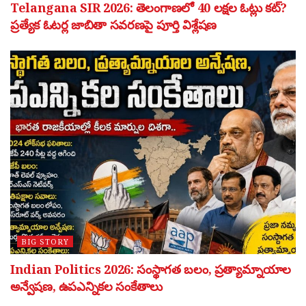
Telangana SIR 2026: తెలంగాణలో 40 లక్షల ఓట్లు కట్?
ప్రత్యేక ఓటర్ల జాబితా సవరణపై పూర్తి విశ్లేషణ
BIG STORY
Indian Politics 2026: సంస్థాగత బలం, ప్రత్యామ్నాయాల
అన్వేషణ, ఉపఎన్నికల సంకేతాలు