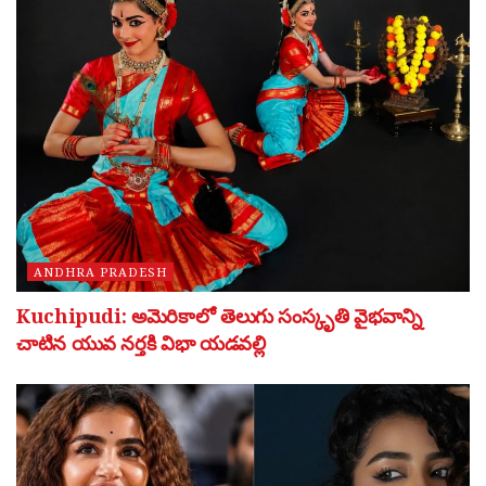
ANDHRA PRADESH
Kuchipudi: అమెరికాలో తెలుగు సంస్కృతి వైభవాన్ని
చాటిన యువ నర్తకి విభా యడవల్లి