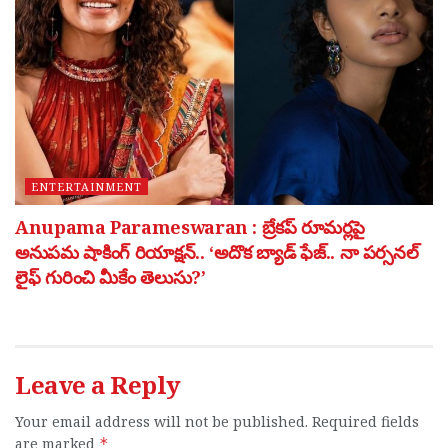
ENTERTAINMENT
Anupama Parameswaran : బ్రేకప్ రూమర్లపై
అనుపమ షాకింగ్ రియాక్షన్.. ‘అదొక బ్యాడ్ ఫేజ్.. నా పర్సనల్
లైఫ్ గురించి మీకేం తెలుసు?’
Leave a Reply
Your email address will not be published.
Required fields
are marked
*