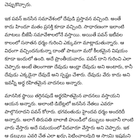
చెప్పుకొచ్చారు.
ఇక పవన్ జనసేన సమావేశంలో దేవుడి ప్రస్తావన వచ్చింది. అంతే
కాదు హిందూ మతం ప్రసక్తి కూడా వచ్చింది. సాధారణంగా ఇలాంటి
మాటలు బీజేపీ సమావేశాలలోనే వస్తాయి. అయితే పవన్ ఇటీవల
కాలంలో సనాతన ధర్మం గురించి ఎక్కువగా మాట్లాడుతున్నారు. ఆ
విధంగా వచ్చిందనుకున్నా దాంతో పాటుగా మరో కీలకమైన విషయం
కూడా ఇందులో ఉంది. అదే ప్రాంతీయవాదం. పవన్ దాని గురించి ఎలా
చెప్పారు అంటే తెలంగాణా దేవుడు ఆంధ్రా దేవుడు అని అంటారు, కానీ
దేవుడు ఎక్కడైనా దేవుడే అని స్పష్టం చేశారు. దేవుడు వేరు కాదు అని
ఇవన్నీ అర్ధ రహితమైన వాదనలు అన్నారు.
మానసిక స్థాయి తగ్గినపుడే అర్థరహితమైన వాదనలు వస్తాయని
ఆయన అన్నారు. అలాంటి డిబేట్లలో జనసేన నేతలు ఎవరూ
పాల్గొనరాదని పవన్ కోరారు. భగవంతుడు హైందవ ధర్మం అందరిదీ
అన్నారు. అలాగే తిరుపతి బాలాజీ హుండీలో డబ్బులు అంబానీ లాంటి
వారు వేస్తారు అదే సమయంలో పేదవారూ వేస్తారు అని చెప్పారు. ఇక
ఆ డబ్బులు ఎవరి చేత ఎలా ఖర్చు పెట్టించాలన్నది ఆ స్వామి ఇష్టమని