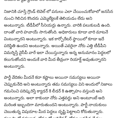
నిజానికి చూస్తే గ్రౌండ్ లెవెల్ లో పనులు ఎలా చేయించుకోవాలో జనసేన
నుంచి గెలిచిన కొందరు ఎమ్మెల్యేలకే తెలియడం లేదు అని
అంటున్నారు. టీడీపీలో సీనియర్లు ఉన్నారు. వారికి పలుకుబడి ఉంది.
దాంతో వారి హవాయే సాగుతోంది. అధికారులు కూడా వారి మాటనే
వింటున్నారని అంటున్నారు. ఇక కార్పోరేటర్ స్థాయిలో కూడా ఇదే
పరిస్థితి ఉందని అంటున్నారు. అయితే ఎవరైనా నోరు ఎత్తి టీడీపీని
విమర్శిస్తే వైసీపీ వారే ఇలా చేయిస్తున్నారు అన్న అనుమానం పెద్దలలో
కలుగుతోందని అందుకే వారి మీద తీవ్రంగా రియాక్ట్ అవుతున్నారని
అంటున్నారు.
పార్టీ వేదికల మీదనే కదా కష్టాలు అయినా సమస్యలు అయినా
చెప్పుకునేది అని అంటున్నారు తమ సమస్యలు విని అందులో నిజాలు
గమనించి పరిష్కరిస్తే క్యాడర్ కి లీడర్ కి ఉత్సాహం వస్తుంది అని
అంటున్నారు. అలా కాకుండా నోరు ఎత్తవద్దు అని అంటూంటే అది
మరింత ఇబ్బందిగా మారుతుందని అంటున్నారు. పార్టీ నాయకులు
చెబుతున్న విషయాల మీద పెద్దలు దృష్టి పెట్టాలని కోరుతున్నారు.