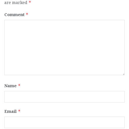
are marked
*
Comment
*
Name
*
Email
*