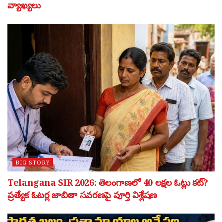
వ్యాఖ్యలు
BIG STORY
Telangana SIR 2026: తెలంగాణలో 40 లక్షల ఓట్లు కట్?
ప్రత్యేక ఓటర్ల జాబితా సవరణపై పూర్తి విశ్లేషణ