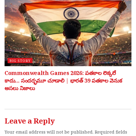
BIG STORY
Commonwealth Games 2026: పతకాల లెక్కలే
కాదు… సందర్భమూ చూడాలి | భారత్ 39 పతకాల వెనుక
అసలు నిజాలు
Leave a Reply
Your email address will not be published.
Required fields