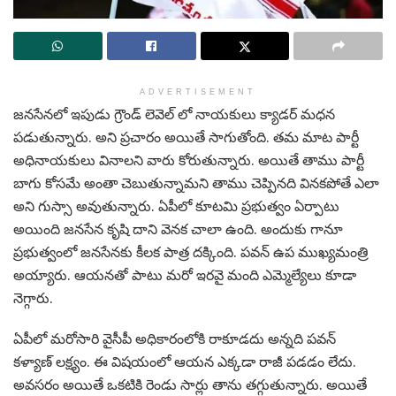
ADVERTISEMENT
జనసేనలో ఇపుడు గ్రౌండ్ లెవెల్ లో నాయకులు క్యాడర్ మధన
పడుతున్నారు. అని ప్రచారం అయితే సాగుతోంది. తమ మాట పార్టీ
అధినాయకులు వినాలని వారు కోరుతున్నారు. అయితే తాము పార్టీ
బాగు కోసమే అంతా చెబుతున్నామని తాము చెప్పినది వినకపోతే ఎలా
అని గుస్సా అవుతున్నారు. ఏపీలో కూటమి ప్రభుత్వం ఏర్పాటు
అయింది జనసేన కృషి దాని వెనక చాలా ఉంది. అందుకు గానూ
ప్రభుత్వంలో జనసేనకు కీలక పాత్ర దక్కింది. పవన్ ఉప ముఖ్యమంత్రి
అయ్యారు. ఆయనతో పాటు మరో ఇరవై మంది ఎమ్మెల్యేలు కూడా
నెగ్గారు.
ఏపీలో మరోసారి వైసీపీ అధికారంలోకి రాకూడదు అన్నది పవన్
కళ్యాణ్ లక్ష్యం. ఈ విషయంలో ఆయన ఎక్కడా రాజీ పడడం లేదు.
అవసరం అయితే ఒకటికి రెండు సార్లు తాను తగ్గుతున్నారు. అయితే