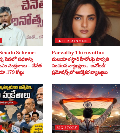
ENTERTAINMENT
Sevalo Scheme:
Parvathy Thiruvothu:
్న సేవలో’ పథకాన్ని
మలయాళ స్టార్ హీరోలపై పార్వతి
సీఎం చంద్రబాబు – చేనేత
సంచలన వ్యాఖ్యలు.. ‘ఐనోబడీ’
ూ.179 కోట్లు
ప్రమోషన్స్‌లో ఆసక్తికర వ్యాఖ్యలు
BIG STORY