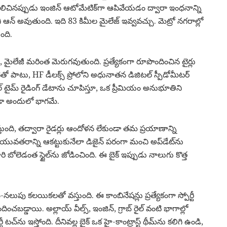
లో నిలిచినప్పుడు ఇంజిన్ ఆటోమేటిక్‌గా ఆపివేయడం ద్వారా ఇంధనాన్ని
ిగి ఆన్ అవుతుంది. ఇది 83 కిమీల మైలేజ్ ఇవ్వవచ్చు. మెట్రో నగరాల్లో
ంది.
 మైలేజీ మరింత మెరుగవుతుంది. ప్రత్యేకంగా రూపొందించిన టైర్లు
ీటితో పాటు, HF డీలక్స్ ప్రోలోని అధునాతన డిజిటల్ స్పీడోమీటర్
ల్ టైమ్ రైడింగ్ డేటాను చూపిస్తూ, ఒక ప్రీమియం అనుభూతిని
డా అందులో భాగమే.
ుంది, తద్వారా రైడర్లు ఆందోళన లేకుండా తమ ప్రయాణాన్ని
షన్ యువతరాన్ని ఆకట్టుకునేలా డిజైన్ పరంగా మంచి అప్‌డేట్‌ను
బోలెడంత స్టైల్‌ను జోడించింది. ఈ బైక్ ఇప్పుడు నాలుగు కొత్త
పు కలయికలతో వస్తుంది. ఈ కాంబినేషన్లు ప్రత్యేకంగా స్పోర్టీ
ంచబడ్డాయి. అల్లాయ్ వీల్స్, ఇంజిన్, గ్రాబ్ రైల్ వంటి భాగాల్లో
టచ్‌ను ఇస్తోంది. దీనివల్ల బైక్ ఒక హై-కాంట్రాస్ట్ థీమ్‌ను కలిగి ఉండి,