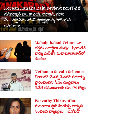
Korean Kanaka Raju Review: వరుణ్ తేజ్
వన్‌మ్యాన్ షో.. కామెడీ, యాక్షన్, మాస్
ఎంటర్‌టైన్‌మెంట్‌తో ఆకట్టుకున్న ‘కొరియన్
కనకరాజు’
Mahabubabad Crime: ‘నా
భర్తను ఎలాగైనా చంపు’.. ప్రియుడికి
భార్య మెసేజ్? మహబూబాబాద్‌లో
కలకలం
Nethanna Sevalo Scheme:
చీరాలలో ‘నేతన్న సేవలో’ పథకాన్ని
ప్రారంభించిన సీఎం చంద్రబాబు –
చేనేత కుటుంబాలకు రూ.179 కోట్లు
Parvathy Thiruvothu:
మలయాళ స్టార్ హీరోలపై పార్వతి
సంచలన వ్యాఖ్యలు.. ‘ఐనోబడీ’