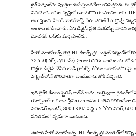
బైక్ సెగ్మెంట్‌ను పూర్తిగా ఊపేస్తుందనేలా కనిపిస్తోంది. ఈ బ
వినియోగదారుల దృష్టిలో ఉంచుకొని రూపొందించారు. HF డీలక్స్
తెలుస్తుంది. హీరో మోటోకార్ప్ పేరు చెబితేనే గుర్తొచ్చే 
అంశాల జోడించారు. దీని డిజైన్ ప్రతి వయస్సు వారినీ ఆకట
మోడరన్ టచ్‌ను మర్చిపోలేదు.
హీరో మోటోకార్ప్ కొత్త HF డీలక్స్ ప్రో, బడ్జెట్‌ సెగ్మెంట్‌ల
73,550(ఎక్స్-షోరూమ్) ప్రారంభ ధరకు అందుబాటులో ఉన్న 
కొత్తగా డిజైన్ చేసిన బాడీ గ్రాఫిక్స్, కిరీటం ఆకారంలోని హ
సెగ్మెంట్‌లోనే తొలిసారిగా అందుబాటులోకి వచ్చింది.
ఇది బైక్‌కి కేవలం స్టైలిష్ లుక్‌నే కాదు, రాత్రిపూట రైడింగ్‌
యాక్సెంట్‌లు కూడా ప్రీమియం అనుభూతిని కలిగించేలా డిజై
సిలిండర్ ఇంజిన్, 8000 RPM వద్ద 7.9 bhp పవర్, 6000 RP
పనితీరులో దృఢంగా ఉంటుంది.
ఈసారి హీరో మోటోకార్ప్, HF డీలక్స్ ప్రో మోడల్‌లో కొన్న