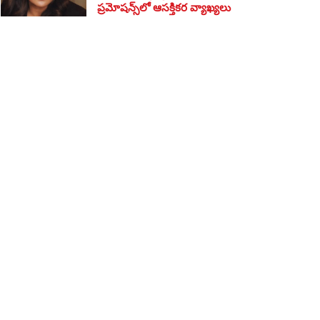
ప్రమోషన్స్‌లో ఆసక్తికర వ్యాఖ్యలు