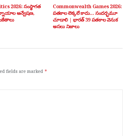
tics 2026: సంస్థాగత
Commonwealth Games 2026:
మ్నాయాల అన్వేషణ,
పతకాల లెక్కలే కాదు… సందర్భమూ
ంకేతాలు
చూడాలి | భారత్ 39 పతకాల వెనుక
అసలు నిజాలు
ed fields are marked
*