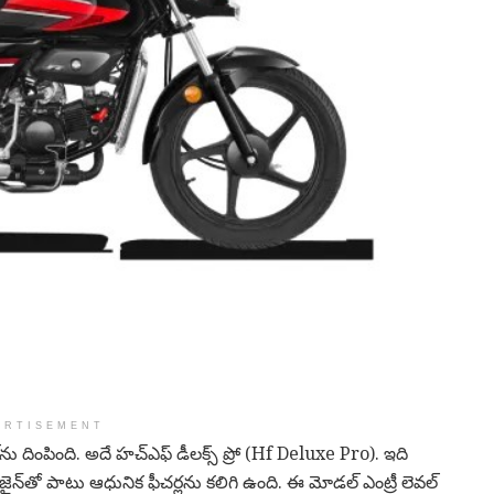
ERTISEMENT
ను దింపింది. అదే హచ్‌ఎఫ్ డీలక్స్ ప్రో (Hf Deluxe Pro). ఇది
న్‌తో పాటు ఆధునిక ఫీచర్లను కలిగి ఉంది. ఈ మోడల్ ఎంట్రీ లెవల్