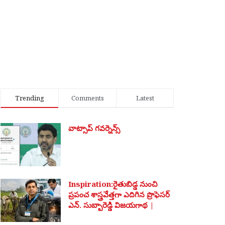
Trending
Comments
Latest
వాట్సాప్ గవర్నెన్స్
Inspiration:రైతుబిడ్డ నుంచి
ప్రపంచ శాస్త్రవేత్తగా ఎదిగిన ప్రొఫెసర్
ఎన్. సుబ్బారెడ్డి విజయగాథ |