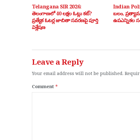
Telangana SIR 2026:
Indian Poli
తెలంగాణలో 40 లక్షల ఓట్లు కట్?
బలం, ప్రత్యా
ప్రత్యేక ఓటర్ల జాబితా సవరణపై పూర్తి
ఉపఎన్నికల స
విశ్లేషణ
Leave a Reply
Your email address will not be published.
Requir
Comment
*