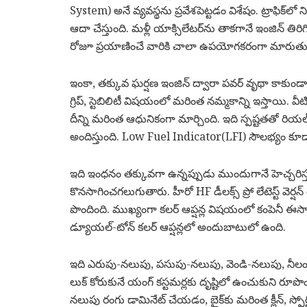
System) అనే వ్యవస్థను ప్రవేశపెట్టడం విశేషం. ట్రాఫిక్‌
ఆదా చేస్తుంది. మళ్లీ యాక్సిలేటర్‌ను తాకగానే ఇంజిన్ తిర
రోజూ ప్రయాణించే వారికి చాలా ఉపయోగకరంగా మారుతు
ఇంకా, తక్కువ ఘర్షణ ఇంజిన్ ద్వారా పవర్ వృథా కాకుండా,
గ్రిప్, స్టెబిలిటీ విషయంలో మరింత నమ్మకాన్ని ఇస్తాయి. వ
దీన్ని మరింత ఆధునికంగా మార్చింది. ఇది స్పష్టతతో రియ
అందిస్తుంది. Low Fuel Indicator(LFI) సౌలభ్యం కూ
ఇది ఇంధనం తక్కువగా ఉన్నప్పుడు ముందుగానే హెచ్చరిస్త
కొనసాగించగలుగుతారు. హీరో HF డీలక్స్ ప్రో లేటెస్ట్ వెర్
పొందింది. ముఖ్యంగా కలర్ ఆప్షన్ల విషయంలో కంపెనీ ఈసారి 
డ్యూయల్-టోన్ కలర్ ఆప్షన్లలో అందుబాటులో ఉంది.
ఇది ఎరుపు-నలుపు, పసుపు-నలుపు, వెండి-నలుపు, నీలం-నలు
లుక్ కోరుకునే యంగ్ కస్టమర్లకు దృష్టిలో ఉంచుకుని రూపొంది
నలుపు రంగు డామినేట్ చేయడం, బైక్‌కు మరింత క్లీన్, స్పోర్టీ 