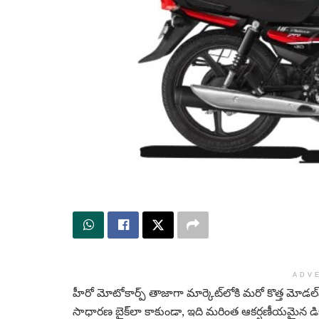
ADV
హీరో మోటోకార్ప్ తాజాగా మార్కెట్‌లోకి మరో కొత్త మోడల్‌
సాధారణ బైక్‌లా కాకుండా, ఇది మరింత ఆకర్షణీయమైన డిజై