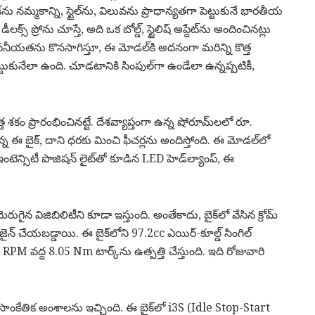
ైక్‌ను నమ్మకాన్ని, స్టైల్‌ను, విలువను ప్రాధాన్యతగా పెట్టుకునే భారతీయ
 ప్రోను చూస్తే, అది ఒక బోల్డ్, స్టైలిష్ అప్దేట్‌ను అందించినట్లు
విశ్వసనీయతను కొనసాగిస్తూ, ఈ మోడల్‌కి అదనంగా మరిన్ని కొత్త
్టుకునేలా ఉంది. చూడటానికి సింపుల్‌గా ఉండేలా ఉన్నప్పటికీ,
ో కొత్త శకం ప్రారంభించినట్టే. దేశవ్యాప్తంగా ఉన్న షోరూమ్‌లలో రూ.
ఈ బైక్, దాని ధరకు మించి ఫీచర్లను అందిస్తోంది. ఈ మోడల్‌లో
ై-ఇంటెన్సిటీ పొజిషన్ లైట్‌‌తో కూడిన LED హెడ్‌ల్యాంప్, ఈ
లో మెరుగైన విజిబిలిటీని కూడా ఇస్తుంది. అంతేకాదు, బైక్‌లో వేసిన క్రోమ్
న్ చేయబడ్డాయి. ఈ బైక్‌లోని 97.2cc ఎయిర్-కూల్డ్ సింగిల్
M వద్ద 8.05 Nm టార్క్‌‌ను ఉత్పత్తి చేస్తుంది. ఇది రోజువారి
ి సాంకేతిక అంశాలను ఇచ్చింది. ఈ బైక్‌లో i3S (Idle Stop-Start