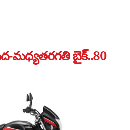
ేద-మధ్యతరగతి బైక్..80