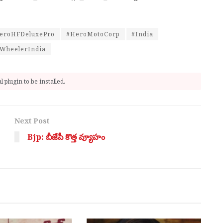
eroHFDeluxePro
#HeroMotoCorp
#India
WheelerIndia
 plugin to be installed.
Next Post
Bjp: బీజేపీ కొత్త వ్యూహం