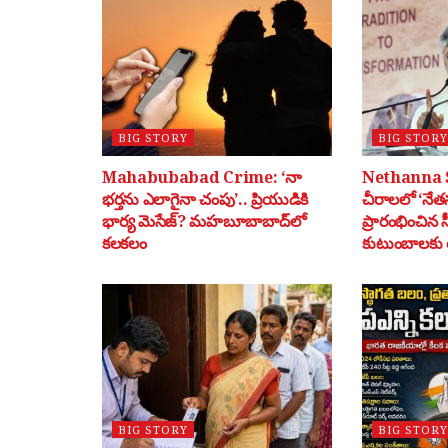
BIG STORY
BIG STORY
Mahabubabad Crime: ‘నా
Nethanna 
భర్తను ఎలాగైనా చంపు’.. ప్రియుడికి
చీరాలలో ‘నేతన
భార్య మెసేజ్? మహబూబాబాద్‌లో
ప్రారంభించిన 
కలకలం
కుటుంబాలకు ర
BIG STORY
BIG STORY