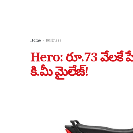
Home
Business
Hero: రూ.73 వేలకే ప
కి.మీ మైలేజ్!