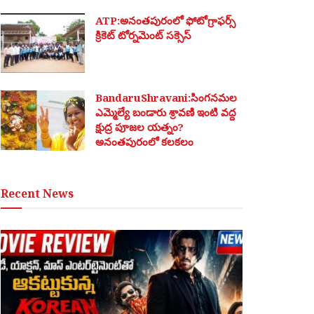
ATP:అనంతపురంలో ఫోటోగ్రాఫర్స్
క్రికెట్ టోర్నమెంట్ సక్సెస్
BandaruShravani:సింగనమల
ఎమ్మెల్యే బండారు శ్రావణి ఇంటి వద్ద
క్షుద్ర పూజల యత్నం?
అనంతపురంలో కలకలం
Recent News