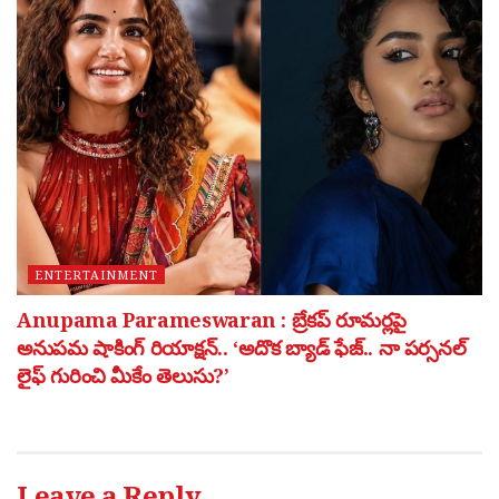
ENTERTAINMENT
Anupama Parameswaran : బ్రేకప్ రూమర్లపై
అనుపమ షాకింగ్ రియాక్షన్.. ‘అదొక బ్యాడ్ ఫేజ్.. నా పర్సనల్
లైఫ్ గురించి మీకేం తెలుసు?’
Leave a Reply