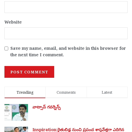
Website
Save my name, email, and website in this browser for
the next time I comment.
Trending
Comments
Latest
వాట్సాప్ గవర్నెన్స్
Inspiration:రైతుబిడ్డ నుంచి ప్రపంచ శాస్త్రవేత్తగా ఎదిగిన