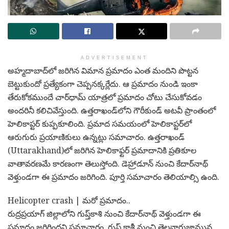
ADVERTISEMENT
అహ్మ‌దాబాద్‌లో జ‌రిగిన విమాన ప్ర‌మాదం ఎంత మందిని పొట్ట‌న
బెట్టుకుందో ప్ర‌త్యేకంగా చెప్ప‌న‌క్క‌ర్లేదు. ఆ ప్ర‌మాదం నుండి ఇంకా
తేరుకోక‌ముందే చార్‌ధామ్ యాత్రలో ప్రమాదం చోటు చేసుకోవడం
అందరినీ క‌లిచివేస్తుంది. ఉత్తరాఖండ్​లోని గౌరీకుండ్ అటవీ ప్రాంతంలో
హెలికాప్టర్ కుప్పకూలింది. ప్రమాద సమయంలో హెలికాప్టర్​లో
ఆరుగురు ప్రయాణికులు ఉన్నట్లు సమాచారం. ఉత్తరాఖండ్‌‌
(Uttarakhand)లో జ‌రిగిన హెలికాఫ్టర్ ప్ర‌మాదానికి ప్ర‌తికూల
వాతావరణమే కారణంగా తెలుస్తోంది. డెహ్రాడూన్‌ నుంచి కేదార్‌నాథ్‌
వెళ్తుండగా ఈ ప్రమాదం జరిగింది. పూర్తి సమాచారం తెలియాల్సి ఉంది.
Helicopter crash | మ‌రో ప్ర‌మాదం..
రుద్రప్రయాగ్ జిల్లాలోని గుప్త్‌కాశి నుంచి కేదార్‌నాథ్ వెళ్తుండగా ఈ
ప్రమాదం జరిగిందని స‌మాచారం. గుప్త్ కాశీ నుంచి తెల్లవారుజామున