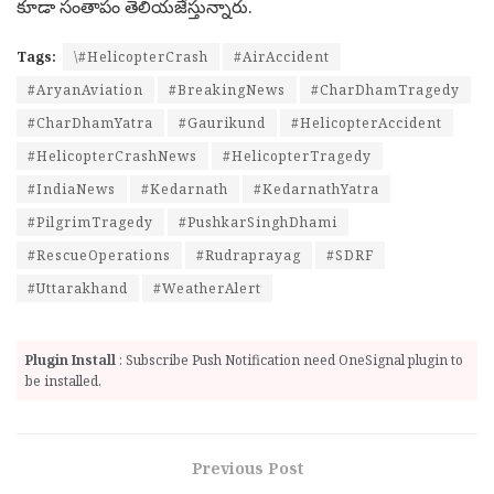
కూడా సంతాపం తెలియ‌జేస్తున్నారు.
Tags:
\#HelicopterCrash
#AirAccident
#AryanAviation
#BreakingNews
#CharDhamTragedy
#CharDhamYatra
#Gaurikund
#HelicopterAccident
#HelicopterCrashNews
#HelicopterTragedy
#IndiaNews
#Kedarnath
#KedarnathYatra
#PilgrimTragedy
#PushkarSinghDhami
#RescueOperations
#Rudraprayag
#SDRF
#Uttarakhand
#WeatherAlert
Plugin Install
: Subscribe Push Notification need OneSignal plugin to
be installed.
Previous Post