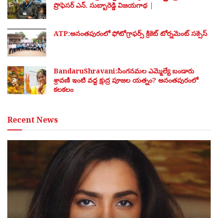
ప్రొఫెసర్ ఎన్. సుబ్బారెడ్డి విజయగాథ |
ATP:అనంతపురంలో ఫోటోగ్రాఫర్స్ క్రికెట్ టోర్నమెంట్ సక్సెస్
BandaruShravani:సింగనమల ఎమ్మెల్యే బండారు
శ్రావణి ఇంటి వద్ద క్షుద్ర పూజల యత్నం? అనంతపురంలో
కలకలం
Recent News