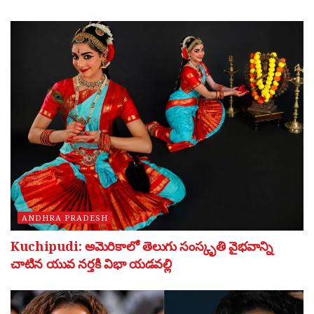
ANDHRA PRADESH
Kuchipudi: అమెరికాలో తెలుగు సంస్కృతి వైభవాన్ని
చాటిన యువ నర్తకి విభా యడవల్లి