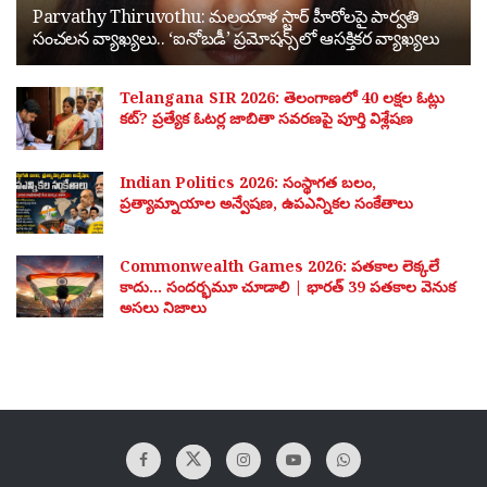
Parvathy Thiruvothu: మలయాళ స్టార్ హీరోలపై పార్వతి
సంచలన వ్యాఖ్యలు.. ‘ఐనోబడీ’ ప్రమోషన్స్‌లో ఆసక్తికర వ్యాఖ్యలు
Telangana SIR 2026: తెలంగాణలో 40 లక్షల ఓట్లు
కట్? ప్రత్యేక ఓటర్ల జాబితా సవరణపై పూర్తి విశ్లేషణ
Indian Politics 2026: సంస్థాగత బలం,
ప్రత్యామ్నాయాల అన్వేషణ, ఉపఎన్నికల సంకేతాలు
Commonwealth Games 2026: పతకాల లెక్కలే
కాదు… సందర్భమూ చూడాలి | భారత్ 39 పతకాల వెనుక
అసలు నిజాలు