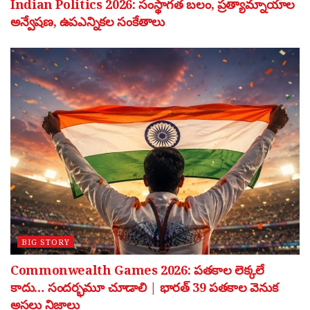
Indian Politics 2026: సంస్థాగత బలం, ప్రత్యామ్నాయాల
అన్వేషణ, ఉపఎన్నికల సంకేతాలు
BIG STORY
Commonwealth Games 2026: పతకాల లెక్కలే
కాదు… సందర్భమూ చూడాలి | భారత్ 39 పతకాల వెనుక
అసలు నిజాలు