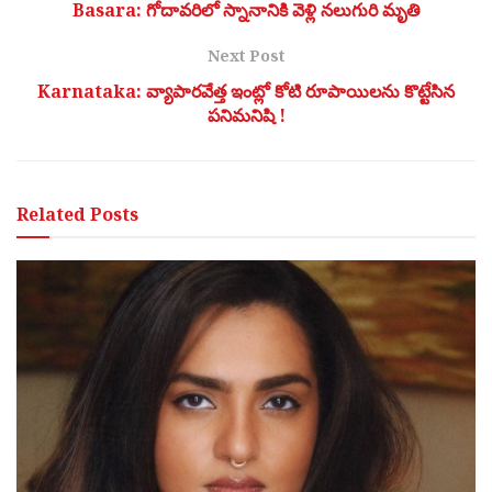
Basara: గోదావరిలో స్నానానికి వెళ్లి నలుగురి మృతి
Next Post
Karnataka: వ్యాపారవేత్త ఇంట్లో కోటి రూపాయిలను కొట్టేసిన
పనిమనిషి !
Related
Posts