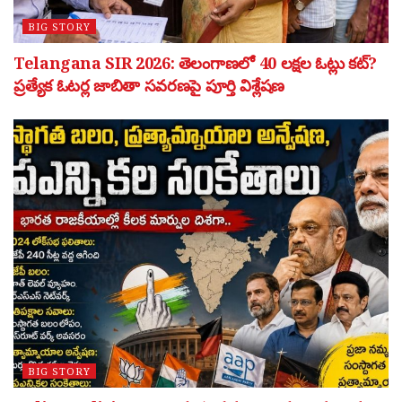
BIG STORY
Telangana SIR 2026: తెలంగాణలో 40 లక్షల ఓట్లు కట్?
ప్రత్యేక ఓటర్ల జాబితా సవరణపై పూర్తి విశ్లేషణ
BIG STORY