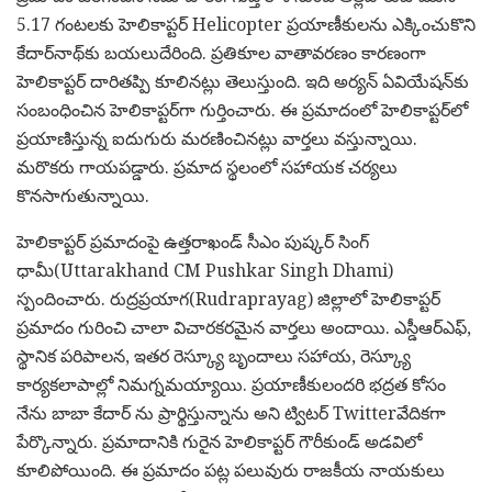
5.17 గంటలకు హెలికాప్టర్‌ Helicopter ప్రయాణీకులను ఎక్కించుకొని
కేదార్‌నాథ్‌కు బయలుదేరింది. ప్రతికూల వాతావరణం కారణంగా
హెలికాప్టర్ దారితప్పి కూలినట్లు తెలుస్తుంది. ఇది అర్యన్ ఏవియేషన్​కు
సంబంధించిన హెలికాప్టర్​గా గుర్తించారు. ఈ ప్రమాదంలో హెలికాప్టర్​లో
ప్రయాణిస్తున్న ఐదుగురు మరణించినట్లు వార్తలు వస్తున్నాయి.
మరొకరు గాయపడ్డారు. ప్రమాద స్థలంలో సహాయక చర్యలు
కొనసాగుతున్నాయి.
హెలికాప్టర్ ప్రమాదంపై ఉత్తరాఖండ్ సీఎం పుష్కర్ సింగ్
ధామీ(Uttarakhand CM Pushkar Singh Dhami)
స్పందించారు. రుద్రప్రయాగ(Rudraprayag) జిల్లాలో హెలికాప్టర్
ప్రమాదం గురించి చాలా విచారకరమైన వార్తలు అందాయి. ఎస్డీఆర్ఎఫ్,
స్థానిక పరిపాలన, ఇతర రెస్క్యూ బృందాలు సహాయ, రెస్క్యూ
కార్యకలాపాల్లో నిమగ్నమయ్యాయి. ప్రయాణీకులందరి భద్రత కోసం
నేను బాబా కేదార్ ను ప్రార్థిస్తున్నాను అని ట్విటర్ Twitterవేదికగా
పేర్కొన్నారు. ప్రమాదానికి గురైన హెలికాప్టర్ గౌరీకుండ్‌ అడవిలో
కూలిపోయింది. ఈ ప్ర‌మాదం ప‌ట్ల పలువురు రాజ‌కీయ నాయ‌కులు