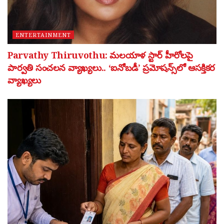
ENTERTAINMENT
Parvathy Thiruvothu: మలయాళ స్టార్ హీరోలపై
పార్వతి సంచలన వ్యాఖ్యలు.. ‘ఐనోబడీ’ ప్రమోషన్స్‌లో ఆసక్తికర
వ్యాఖ్యలు