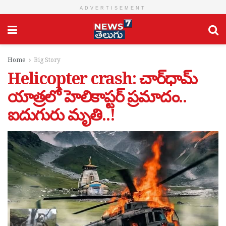
ADVERTISEMENT
Home
Big Story
Helicopter crash: చార్​ధామ్
యాత్ర‌లో హెలికాప్టర్ ప్ర‌మాదం..
ఐదుగురు మృతి..!