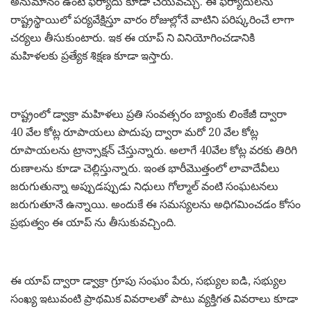
అనుమానం ఉంటే ఫిర్యాదు కూడా చేయవచ్చు. ఈ ఫిర్యాదులను
రాష్ట్రస్థాయిలో పర్యవేక్షిస్తూ వారం రోజుల్లోనే వాటిని పరిష్కరించే లాగా
చర్యలు తీసుకుంటారు. ఇక ఈ యాప్ ని వినియోగించడానికి
మహిళలకు ప్రత్యేక శిక్షణ కూడా ఇస్తారు.
రాష్ట్రంలో డ్వాక్రా మహిళలు ప్రతి సంవత్సరం బ్యాంకు లింకేజీ ద్వారా
40 వేల కోట్ల రూపాయలు పొదుపు ద్వారా మరో 20 వేల కోట్ల
రూపాయలను ట్రాన్సాక్షన్ చేస్తున్నారు. అలాగే 40వేల కోట్ల వరకు తిరిగి
రుణాలను కూడా చెల్లిస్తున్నారు. ఇంత భారీమొత్తంలో లావాదేవీలు
జరుగుతున్నా అప్పుడప్పుడు నిధులు గోల్మాల్ వంటి సంఘటనలు
జరుగుతూనే ఉన్నాయి. అందుకే ఈ సమస్యలను అధిగమించడం కోసం
ప్రభుత్వం ఈ యాప్ ను తీసుకువచ్చింది.
ఈ యాప్ ద్వారా డ్వాక్రా గ్రూపు సంఘం పేరు, సభ్యుల ఐడి, సభ్యుల
సంఖ్య ఇటువంటి ప్రాథమిక వివరాలతో పాటు వ్యక్తిగత వివరాలు కూడా