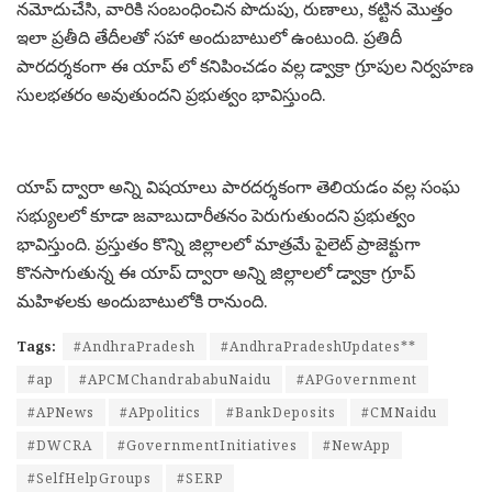
నమోదుచేసి, వారికి సంబంధించిన పొదుపు, రుణాలు, కట్టిన మొత్తం
ఇలా ప్రతీది తేదీలతో సహా అందుబాటులో ఉంటుంది. ప్రతిదీ
పారదర్శకంగా ఈ యాప్ లో కనిపించడం వల్ల డ్వాక్రా గ్రూపుల నిర్వహణ
సులభతరం అవుతుందని ప్రభుత్వం భావిస్తుంది.
యాప్ ద్వారా అన్ని విషయాలు పారదర్శకంగా తెలియడం వల్ల సంఘ
సభ్యులలో కూడా జవాబుదారీతనం పెరుగుతుందని ప్రభుత్వం
భావిస్తుంది. ప్రస్తుతం కొన్ని జిల్లాలలో మాత్రమే పైలెట్ ప్రాజెక్టుగా
కొనసాగుతున్న ఈ యాప్ ద్వారా అన్ని జిల్లాలలో డ్వాక్రా గ్రూప్
మహిళలకు అందుబాటులోకి రానుంది.
Tags:
#AndhraPradesh
#AndhraPradeshUpdates**
#ap
#APCMChandrababuNaidu
#APGovernment
#APNews
#APpolitics
#BankDeposits
#CMNaidu
#DWCRA
#GovernmentInitiatives
#NewApp
#SelfHelpGroups
#SERP