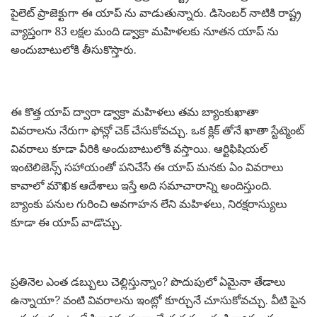
పైలెట్ ప్రాజెక్టుగా ఈ యాప్ ను వాడుతున్నారు. డిసెంబర్ నాటికి రాష్ట్ర
వ్యాప్తంగా 83 లక్షల మంది డ్వాక్రా మహిళలకు నూతన యాప్ ను
అందుబాటులోకి తీసుకొస్తారు.
ఈ కొత్త యాప్ ద్వారా డ్వాక్రా మహిళలు తమ బ్యాంకుఖాతా
వివరాలను నేరుగా ఫోన్లో చెక్ చేసుకోవచ్చు. ఒక క్లిక్ తోనే ఖాతా స్టేట్మెంట్
వివరాలు కూడా వీరికి అందుబాటులోకి వస్తాయి. ఆర్టిఫిషియల్
ఇంటెలిజెన్స్ సహాయంతో పనిచేసే ఈ యాప్ మనకు ఏం వివరాలు
కావాలో మౌఖిక ఆదేశాలు ఇస్తే అది సమాచారాన్ని అందిస్తుంది.
బ్యాంకు పనుల గురించి అవగాహన లేని మహిళలు, నిరక్షరాస్యులు
కూడా ఈ యాప్ వాడొచ్చు.
ప్రతినెల ఎంత డబ్బులు చెల్లిస్తున్నాం? పొదుపులో ఏమైనా తేడాలు
ఉన్నాయా? వంటి వివరాలను ఇంట్లో కూర్చునే చూసుకోవచ్చు. వీటి పైన