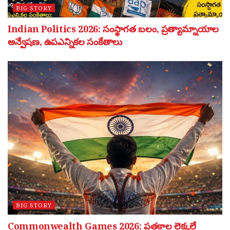
BIG STORY
Indian Politics 2026: సంస్థాగత బలం, ప్రత్యామ్నాయాల
అన్వేషణ, ఉపఎన్నికల సంకేతాలు
BIG STORY
Commonwealth Games 2026: పతకాల లెక్కలే