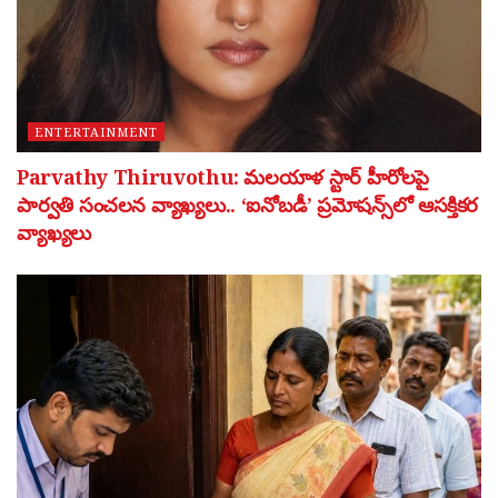
ENTERTAINMENT
Parvathy Thiruvothu: మలయాళ స్టార్ హీరోలపై
పార్వతి సంచలన వ్యాఖ్యలు.. ‘ఐనోబడీ’ ప్రమోషన్స్‌లో ఆసక్తికర
వ్యాఖ్యలు