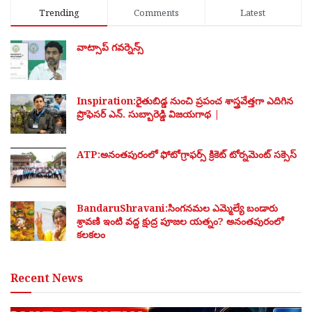
Trending
Comments
Latest
వాట్సాప్ గవర్నెన్స్
Inspiration:రైతుబిడ్డ నుంచి ప్రపంచ శాస్త్రవేత్తగా ఎదిగిన
ప్రొఫెసర్ ఎన్. సుబ్బారెడ్డి విజయగాథ |
ATP:అనంతపురంలో ఫోటోగ్రాఫర్స్ క్రికెట్ టోర్నమెంట్ సక్సెస్
BandaruShravani:సింగనమల ఎమ్మెల్యే బండారు
శ్రావణి ఇంటి వద్ద క్షుద్ర పూజల యత్నం? అనంతపురంలో
కలకలం
Recent News