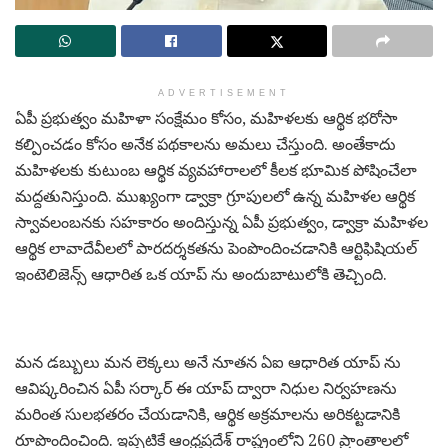
ADVERTISEMENT
ఏపీ ప్రభుత్వం మహిళా సంక్షేమం కోసం, మహిళలకు ఆర్థిక భరోసా
కల్పించడం కోసం అనేక పథకాలను అమలు చేస్తుంది. అంతేకాదు
మహిళలకు కుటుంబ ఆర్థిక వ్యవహారాలలో కీలక భూమిక పోషించేలా
మద్దతునిస్తుంది. ముఖ్యంగా డ్వాక్రా గ్రూపులలో ఉన్న మహిళల ఆర్థిక
స్వావలంబనకు సహకారం అందిస్తున్న ఏపీ ప్రభుత్వం, డ్వాక్రా మహిళల
ఆర్థిక లావాదేవీలలో పారదర్శకతను పెంపొందించడానికి ఆర్టిఫిషియల్
ఇంటెలిజెన్స్ ఆధారిత ఒక యాప్ ను అందుబాటులోకి తెచ్చింది.
మన డబ్బులు మన లెక్కలు అనే నూతన ఏఐ ఆధారిత యాప్ ను
ఆవిష్కరించిన ఏపీ సర్కార్ ఈ యాప్ ద్వారా నిధుల నిర్వహణను
మరింత సులభతరం చేయడానికి, ఆర్థిక అక్రమాలను అరికట్టడానికి
రూపొందించింది. ఇప్పటికే ఆంధ్రప్రదేశ్ రాష్ట్రంలోని 260 ప్రాంతాలలో