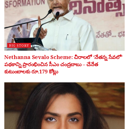
BIG STORY
Nethanna Sevalo Scheme: చీరాలలో ‘నేతన్న సేవలో’
పథకాన్ని ప్రారంభించిన సీఎం చంద్రబాబు – చేనేత
కుటుంబాలకు రూ.179 కోట్లు