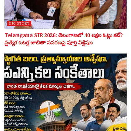
BIG STORY
Telangana SIR 2026: తెలంగాణలో 40 లక్షల ఓట్లు కట్?
ప్రత్యేక ఓటర్ల జాబితా సవరణపై పూర్తి విశ్లేషణ