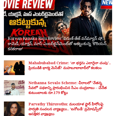
Korean Kanaka Raju Review: వరుణ్ తేజ్ వన్‌మ్యాన్ షో..
కామెడీ, యాక్షన్, మాస్ ఎంటర్‌టైన్‌మెంట్‌తో ఆకట్టుకున్న ‘కొరియన్
కనకరాజు’
Mahabubabad Crime: ‘నా భర్తను ఎలాగైనా చంపు’..
ప్రియుడికి భార్య మెసేజ్? మహబూబాబాద్‌లో కలకలం
Nethanna Sevalo Scheme: చీరాలలో ‘నేతన్న
సేవలో’ పథకాన్ని ప్రారంభించిన సీఎం చంద్రబాబు – చేనేత
కుటుంబాలకు రూ.179 కోట్లు
Parvathy Thiruvothu: మలయాళ స్టార్ హీరోలపై
పార్వతి సంచలన వ్యాఖ్యలు.. ‘ఐనోబడీ’ ప్రమోషన్స్‌లో
ఆసక్తికర వ్యాఖ్యలు