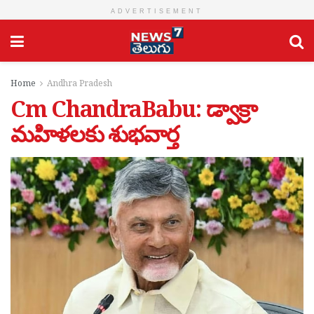
ADVERTISEMENT
Home
Andhra Pradesh
Cm ChandraBabu: డ్వాక్రా
మహిళలకు శుభవార్త