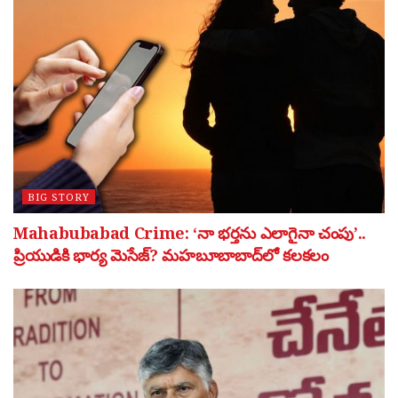
BIG STORY
Mahabubabad Crime: ‘నా భర్తను ఎలాగైనా చంపు’..
ప్రియుడికి భార్య మెసేజ్? మహబూబాబాద్‌లో కలకలం