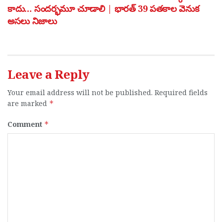
కాదు… సందర్భమూ చూడాలి | భారత్ 39 పతకాల వెనుక
అసలు నిజాలు
Leave a Reply
Your email address will not be published.
Required fields
are marked
*
Comment
*